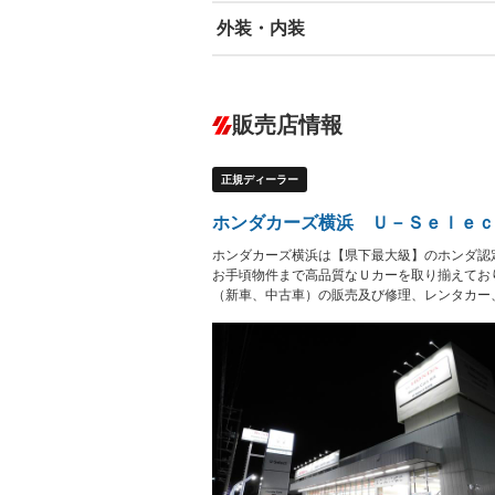
外装・内装
エアバッグ：運転席/助手席
ABS
エアコン
カーナビ：メモリーナビ他
ダウンヒルアシストコントロール
－
販売店情報
オーディオ：CDまたはCDチェンジャー
プレイヤー接続可／ミュージックサーバ
盗難防止システム
アイドリ
ヘッドライトウォッシャ
革シート
－
－
正規ディーラー
ー
Bluetooth接続
100V電源
－
LEDヘッドランプ
HID(キ
－
ホンダカーズ横浜 Ｕ－Ｓｅｌｅｃ
レンタカーアップ
展示・試
－
－
ホンダカーズ横浜は【県下最大級】のホンダ認
ETC
エアロ
－
お手頃物件まで高品質なＵカーを取り揃えてお
（新車、中古車）の販売及び修理、レンタカー
ランフラットタイヤ
パワーシ
－
－
フルフラットシート
チップア
－
－
シートヒーター
ウォーク
フロントカメラ
シートエ
－
－
ルーフレール
エアサス
－
－