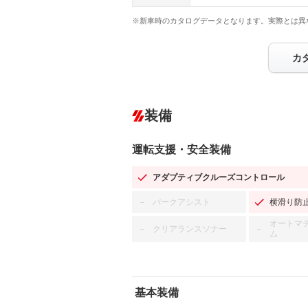
※新車時のカタログデータとなります。実際とは異
カ
装備
運転支援・安全装備
アダプティブクルーズコントロール
パークアシスト
横滑り防
－
オートマ
クリアランスソナー
－
－
ム
基本装備