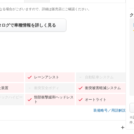
なる場合がございますので、詳細は販売店にご確認ください。
ク
タログで車種情報を詳しく見る
レーンアシスト
自動駐車システム
－
止装置
衝突安全ボディ
衝突被害軽減システム
－
チックハイビー
頸部衝撃緩和ヘッドレス
オートライト
ト
装備略号／用語解説
※
件