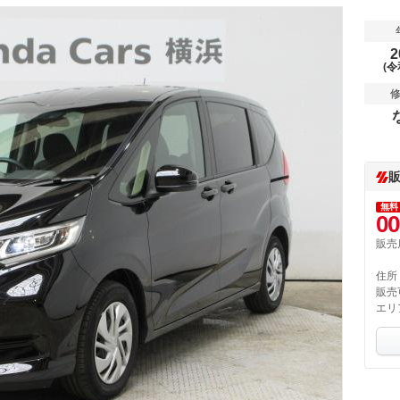
2
(令
無料
00
販売
住所
販売
エリ