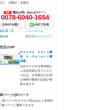
休日
火曜日・水曜日
電話お問い合わせ
無料
携帯可
0078-6040-1654
MAPを開く
LINEで共有
舗在庫一覧
ショールーム
舗詳細
販売店ホームページ
売店のHP
Ｈｏｎｄａ Ｃａｒｓ横
浜 Ｕ－Ｓｅｌｅｃｔ横
浜南
当店ＨＰの中古車情報か
ら当店詳細を見ていただ
ければ、当店限定のお得
な情報や最新の話題が閲
覧出来ます。
両ページQRコード
QRコードをスマホで読み込むと車両詳
細ページに遷移できます