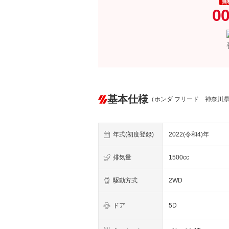
無
00
基本仕様
（ホンダ フリード 神奈川
年式(初度登録)
2022(令和4)年
排気量
1500cc
駆動方式
2WD
ドア
5D