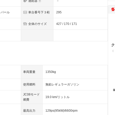
過給器
－
・パール
車台番号下３桁
295
全体のサイズ
427 / 170 / 171
ク
（
車両重量
1350kg
使用燃料
無鉛レギュラーガソリン
JC08モード
19.0 km/リットル
燃費
最高出力
129ps(95kW)/6600rpm