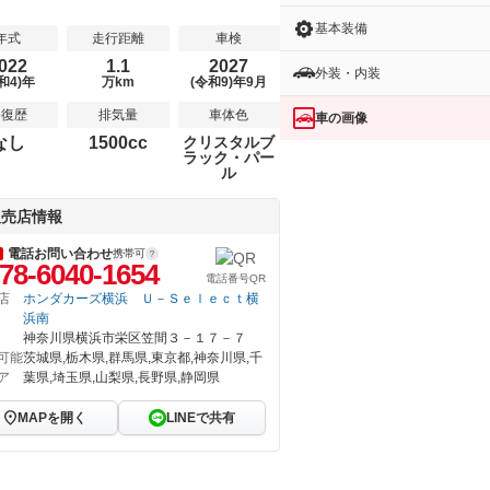
基本装備
年式
走行距離
車検
022
1.1
2027
外装・内装
和4)年
万km
(令和9)年9月
修復歴
排気量
車体色
車の画像
なし
1500cc
クリスタルブ
ラック・パー
ル
販売店情報
電話お問い合わせ
携帯可
78-6040-1654
電話番号QR
店
ホンダカーズ横浜 Ｕ－Ｓｅｌｅｃｔ横
浜南
神奈川県横浜市栄区笠間３－１７－７
可能
茨城県,栃木県,群馬県,東京都,神奈川県,千
ア
葉県,埼玉県,山梨県,長野県,静岡県
MAPを開く
LINEで共有