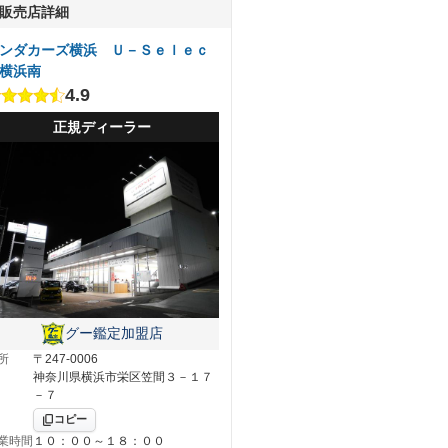
販売店詳細
ンダカーズ横浜 Ｕ－Ｓｅｌｅｃ
横浜南
4.9
正規ディーラー
グー鑑定加盟店
所
〒247-0006
神奈川県横浜市栄区笠間３－１７
－７
コピー
業時間
１０：００～１８：００