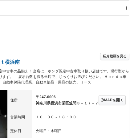
スライドドア：両面電動
サンルーフ
－
Wエアコン
リフトアップ
－
－
TV：フルセグ
パワーステアリング
パワーウィンドウ
／ミュージック
ビジュアル：-／DVD再
アルミホイール
－
ー
生
ングストップ
ドライブレコーダー
USB入力端子
ハーフレザーシート
キーレス
－
クリーンディーゼル
センターデフロック
－
－
紹介動画を見る
セノンライト)
ポータブルナビ
バックカメラ
－
ｔ横浜南
乗車
電動格納ミラー
定中古車の品揃え！ 当店は、ホンダ認定中古車取り扱い店舗です。現行型から
スマートキー
ローダウン
－
ります。 展示台数を誇る当店で、じっくりお選びください。 Ｈｏｎｄａ車
装備略号／用語解説
、自動車保険代理業、自動車部品・用品の販売、リース
ート
3列シート
ベンチシート
－
ップシート
オットマン
電動格納サードシート
－
－
〒247-0006
MAPを開く
住所
神奈川県横浜市栄区笠間３－１７－７
スルー
後席モニター
電動リアゲート
－
－
アコン
全周囲カメラ
サイドカメラ
－
－
営業時間
１０：００～１８：００
ペンション
定休日
火曜日・水曜日