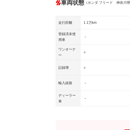
車両状態
（ホンダ フリード 神奈川
走行距離
1.1万km
登録済未使
－
用車
ワンオーナ
○
ー
記録簿
○
輸入経路
－
ディーラー
－
車