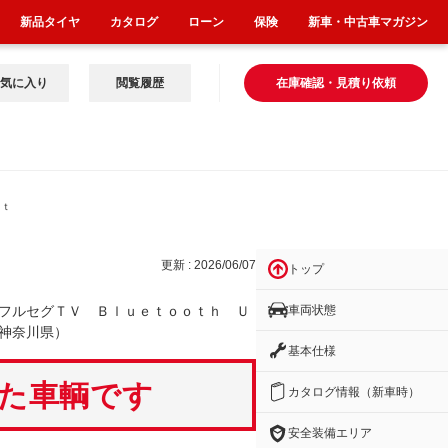
新品タイヤ
カタログ
ローン
保険
新車・中古車マガジン
気に入り
閲覧履歴
在庫確認・見積り依頼
ｏｔ
更新 : 2026/06/07
トップ
車両状態
フルセグＴＶ Ｂｌｕｅｔｏｏｔｈ Ｕ
神奈川県）
基本仕様
いた車輌です
カタログ情報（新車時）
安全装備エリア