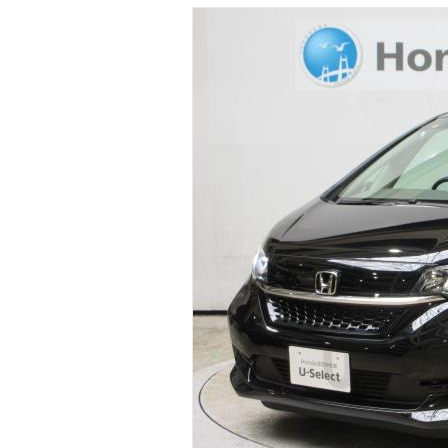
マガジン
車カタログ
自動車ローン
保険
レビュー
価格相場
教習所
用語集