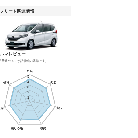
フリード関連情報
ルマレビュー
「普通=3.0」が評価軸の基準です）
外装
外装
5
5
4
4
価格
価格
内装
内装
3
3
2
2
1
1
装備
装備
走行
走行
乗り心地
乗り心地
燃費
燃費