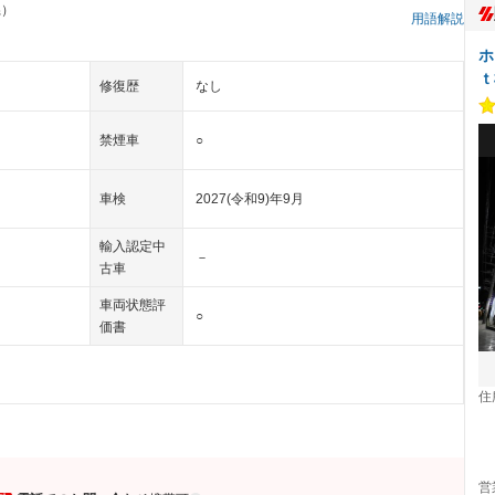
県）
用語解説
ホ
ｔ
修復歴
なし
禁煙車
○
車検
2027(令和9)年9月
輸入認定中
－
古車
車両状態評
○
価書
住
営