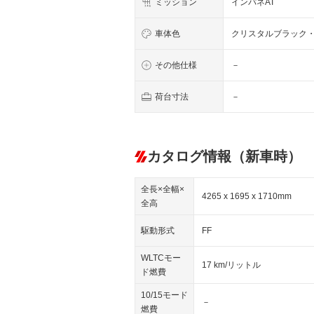
ミッション
インパネAT
車体色
クリスタルブラック
その他仕様
－
荷台寸法
－
カタログ情報（新車時）
全長×全幅×
4265 x 1695 x 1710mm
全高
駆動形式
FF
WLTCモー
17 km/リットル
ド燃費
10/15モード
－
燃費