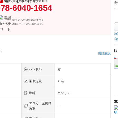
電話でのお問い合わせ
携帯可
料
定
78-6040-1654
販売店への無料電話番号を
QRコードで読み取れます。
店
店
販
県）
用語解説
ハンドル
右
乗車定員
６名
燃料
ガソリン
車
エコカー減税対
－
象車