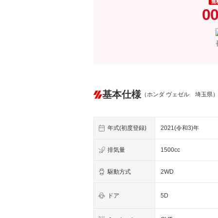
無
00
基本仕様
（ホンダ ヴェゼル 埼玉県
年式(初度登録)
2021(令和3)年
排気量
1500cc
駆動方式
2WD
ドア
5D