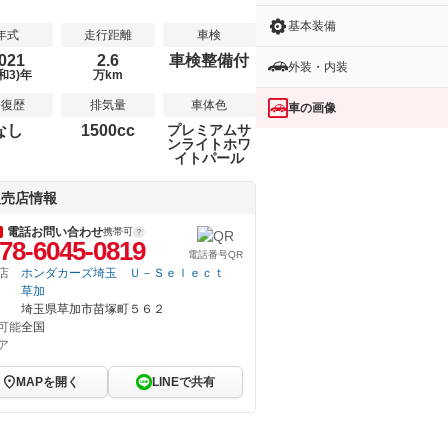
基本装備
年式
走行距離
車検
021
2.6
車検整備付
外装・内装
和3)年
万km
修復歴
排気量
車体色
車の画像
なし
1500cc
プレミアムサ
ンライトホワ
イトパール
販売店情報
電話お問い合わせ
携帯可
78-6045-0819
電話番号QR
店
ホンダカーズ埼玉 Ｕ－Ｓｅｌｅｃｔ
草加
埼玉県草加市苗塚町５６２
可能
全国
ア
MAPを開く
LINEで共有