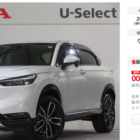
2
(令
無料
00
販売
住所
販売
エリ