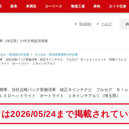
店
新車
車買取
カーリース
整備工場
車検
タイヤ交換
English
ヘルプ
お
済車（埼玉県）の中古車販売情報
ェゼル・埼玉県の中古車
ヴェゼル・埼玉県草加市の中古車
煙車 当社点検パック実施済車 純正９インチナビ フルセグ Ｂｌｕｅｔｏｏｔｈ 前後ドラレコ
ドライト オートライト １８インチアルミ
煙車 当社点検パック実施済車 純正９インチナビ フルセグ Ｂｌｕ
ＬＥＤヘッドライト オートライト １８インチアルミ（埼玉県）
は2026/05/24まで掲載されて