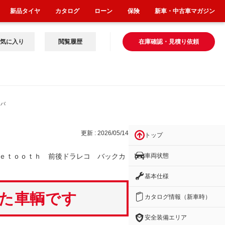
新品タイヤ
カタログ
ローン
保険
新車・中古車マガジン
気に入り
閲覧履歴
在庫確認・見積り依頼
 バ
更新 : 2026/05/14
トップ
車両状態
ｅｔｏｏｔｈ 前後ドラレコ バックカ
基本仕様
いた車輌です
カタログ情報（新車時）
安全装備エリア