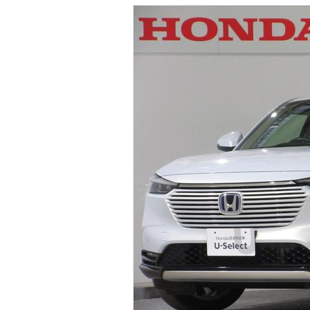
マガジン
車カタログ
自動車ローン
保険
レビュー
価格相場
教習所
用語集