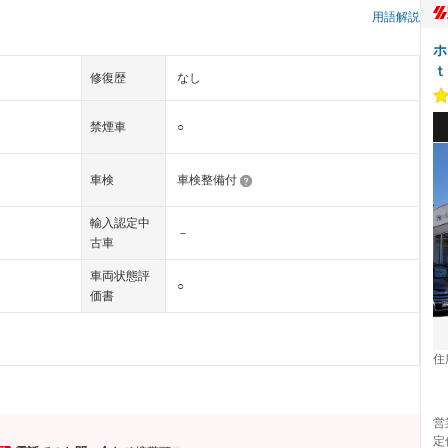
）
用語解説
ホ
ｔ
修復歴
なし
禁煙車
○
車検
車検整備付
輸入認定中
－
古車
車両状態評
○
価書
住
営
定