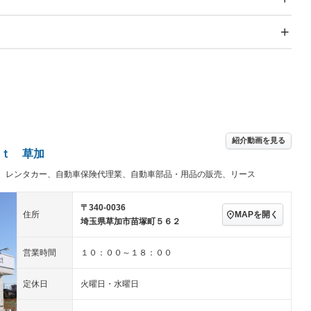
スライドドア
サンルーフ
－
－
Wエアコン
リフトアップ
－
－
TV：フルセグ
パワーステアリング
パワーウィンドウ
アルミホイール：18イ
続可
－ビジュアル
－
ンチ
ングストップ
ドライブレコーダー
USB入力端子
ハーフレザーシート
キーレス
－
クリーンディーゼル
センターデフロック
－
－
紹介動画を見る
セノンライト)
ポータブルナビ
バックカメラ
－
ｔ 草加
乗車
電動格納ミラー
、レンタカー、自動車保険代理業、自動車部品・用品の販売、リース
スマートキー
ローダウン
－
装備略号／用語解説
ート
3列シート
ベンチシート
－
－
〒340-0036
MAPを開く
住所
埼玉県草加市苗塚町５６２
ップシート
オットマン
電動格納サードシート
－
－
スルー
後席モニター
電動リアゲート
－
営業時間
１０：００～１８：００
アコン
全周囲カメラ
サイドカメラ
－
－
定休日
火曜日・水曜日
ペンション