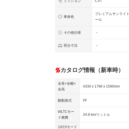
ミッション
CVT
プレミアムサンライ
車体色
ール
その他仕様
－
荷台寸法
－
カタログ情報（新車時）
全長×全幅×
4330 x 1790 x 1590mm
全高
駆動形式
FF
WLTCモー
24.8 km/リットル
ド燃費
10/15モード