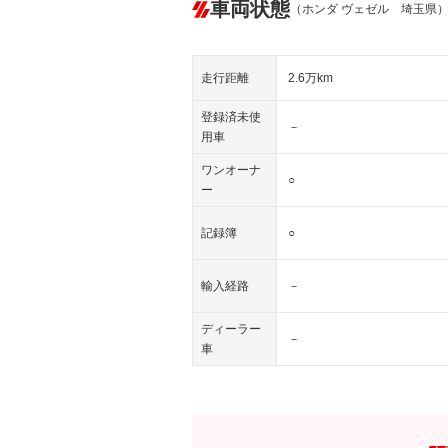
車両状態
（ホンダ ヴェゼル 埼玉県
走行距離
2.6万km
登録済未使
－
用車
ワンオーナ
○
ー
記録簿
○
輸入経路
－
ディーラー
－
車