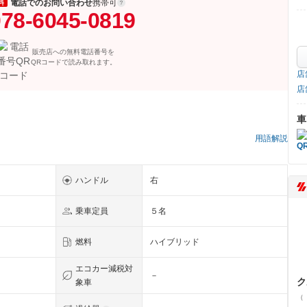
電話でのお問い合わせ
携帯可
料
78-6045-0819
販売店への無料電話番号を
QRコードで読み取れます。
店
店
車
）
用語解説
ハンドル
右
乗車定員
５名
燃料
ハイブリッド
エコカー減税対
－
ク
象車
（