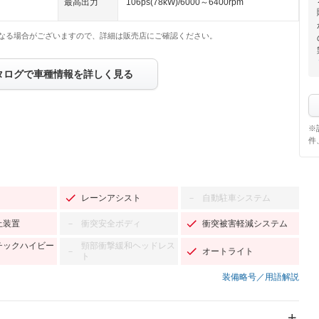
最高出力
106ps(78kW)/6000～6400rpm
なる場合がございますので、詳細は販売店にご確認ください。
タログで車種情報を詳しく見る
※
件
レーンアシスト
自動駐車システム
－
止装置
衝突安全ボディ
衝突被害軽減システム
－
チックハイビー
頸部衝撃緩和ヘッドレス
オートライト
－
ト
装備略号／用語解説