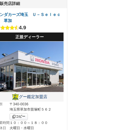
販売店詳細
ンダカーズ埼玉 Ｕ－Ｓｅｌｅｃ
 草加
4.9
正規ディーラー
グー鑑定加盟店
所
〒340-0036
埼玉県草加市苗塚町５６２
コピー
業時間
１０：００～１８：００
休日
火曜日・水曜日