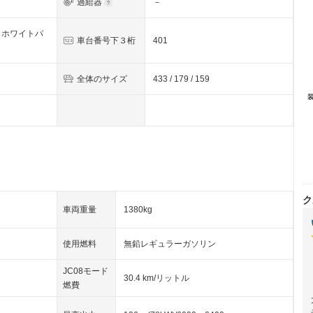
過給器
－
トホワイトパ
車台番号下３桁
401
全体のサイズ
433 / 179 / 159
ク
車両重量
1380kg
使用燃料
無鉛レギュラーガソリン
JC08モード
30.4 km/リットル
燃費