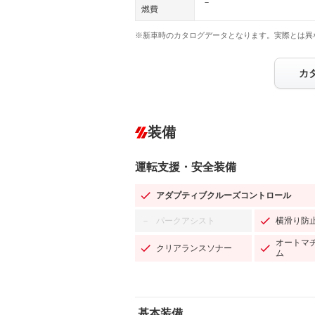
－
燃費
※新車時のカタログデータとなります。実際とは異
カ
装備
運転支援・安全装備
アダプティブクルーズコントロール
パークアシスト
横滑り防
－
オートマ
クリアランスソナー
ム
基本装備