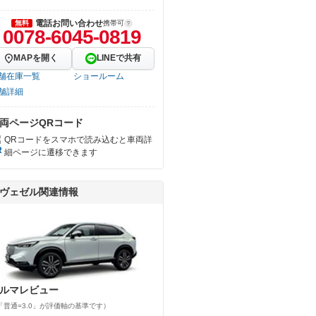
電話お問い合わせ
無料
携帯可
0078-6045-0819
MAPを開く
LINEで共有
舗在庫一覧
ショールーム
舗詳細
両ページQRコード
QRコードをスマホで読み込むと車両詳
細ページに遷移できます
ヴェゼル関連情報
ルマレビュー
「普通=3.0」が評価軸の基準です）