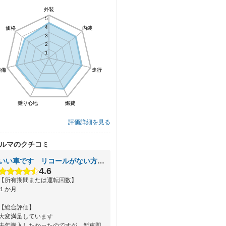
外装
外装
5
5
4
4
価格
価格
内装
内装
3
3
2
2
1
1
装備
装備
走行
走行
乗り心地
乗り心地
燃費
燃費
評価詳細を見る
ルマのクチコミ
いい車です リコールがない方が不思議
4.6
【所有期間または運転回数】
１か月
【総合評価】
大変満足しています
去年購入したかったのですが、新車即