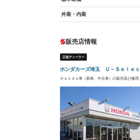
外装・内装
エアバッグ：運転席/助手席/サイド
ABS
エアコン
カーナビ：メモリーナビ他
ダウンヒルアシストコントロール
－
販売店情報
オーディオ：ミュージックプレイヤー接
盗難防止システム
アイドリ
－
ヘッドライトウォッシャ
革シート
－
－
正規ディーラー
ー
Bluetooth接続
100V電源
－
LEDヘッドランプ
HID(キ
－
ホンダカーズ埼玉 Ｕ－Ｓｅｌｅｃ
レンタカーアップ
展示・試
－
－
Ｈｏｎｄａ車（新車、中古車）の販売及び修理
ETC2.0
エアロ
－
ランフラットタイヤ
パワーシ
－
－
フルフラットシート
チップア
－
シートヒーター
ウォーク
－
フロントカメラ
シートエ
－
－
ルーフレール
エアサス
－
－