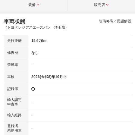
装備
販売店
車両状態
装備略号／用語解説
（トヨタレジアスエースバン 埼玉県）
走行距離
15.6万km
修復歴
なし
禁煙車
-
車検
2026(令和8)年10月
?
記録簿
輸入認定
-
中古車
輸入経路
-
登録済
-
未使用車