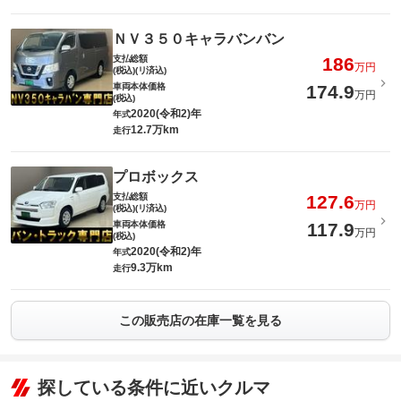
ＮＶ３５０キャラバンバン
支払総額
186
万円
(税込)(リ済込)
車両本体価格
174.9
万円
(税込)
2020(令和2)年
年式
12.7万km
走行
プロボックス
支払総額
127.6
万円
(税込)(リ済込)
車両本体価格
117.9
万円
(税込)
2020(令和2)年
年式
9.3万km
走行
この販売店の在庫一覧を見る
探している条件に近いクルマ