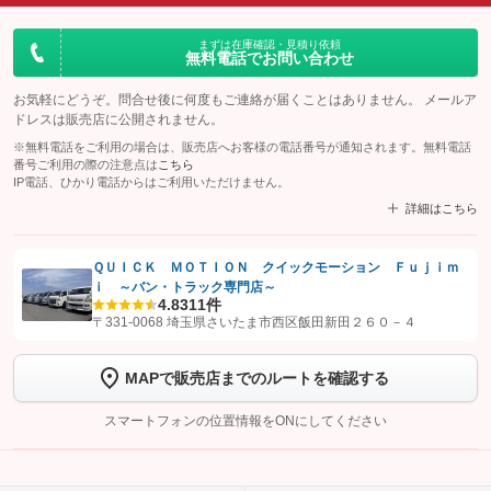
まずは在庫確認・見積り依頼
無料電話でお問い合わせ
お気軽にどうぞ。問合せ後に何度もご連絡が届くことはありません。 メールア
ドレスは販売店に公開されません。
※無料電話をご利用の場合は、販売店へお客様の電話番号が通知されます。無料電話
番号ご利用の際の注意点は
こちら
IP電話、ひかり電話からはご利用いただけません。
詳細はこちら
ＱＵＩＣＫ ＭＯＴＩＯＮ クイックモーション Ｆｕｊｉｍ
ｉ ～バン・トラック専門店～
【STEP1】
認証画面でグーネットを友だち追加してから「許可する」ボタンを押
4.8
311件
します
〒331-0068 埼玉県さいたま市西区飯田新田２６０－４
【STEP2】
トーク画面で
ボタンをタップして問い合わせを
MAPで販売店までのルートを確認する
完了してください。
スマートフォンの位置情報をONにしてください
こちら