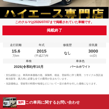
このクルマは2026/07/07まで掲載されていた車輛です。
掲載終了
走行距離
年式
修復歴
排気量
15.6
2015
3000
なし
万km
(平成27)年
cc(D)
車検
車体色
2026(令和8)年10月
パールホワイト
支払総額には、車両本体価格の他、保険料、税金、登録等に伴う費用、リサイクル預託金
相当額等、購入時に必要な全ての費用が含まれています。
当該価格は、登録等の時期や地域などについて一定の条件を付した価格になります。
この車両に関するお問い合わせ
無料