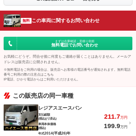
この車両に関するお問い合わせ
無料
まずは在庫確認・見積り依頼
無料電話でお問い合わせ
お気軽にどうぞ。問合せ後に何度もご連絡が届くことはありません。メールア
ドレスは販売店に公開されません。
※無料電話をご利用の場合は、販売店へお客様の電話番号が通知されます。無料電話
番号ご利用の際の注意点は
こちら
IP電話、ひかり電話からはご利用いただけません。
この販売店の同一車種
レジアスエースバン
支払総額
211.7
万円
(税込)(リ済込)
車両本体価格
199.9
万円
(税込)
2014(平成26)年
年式