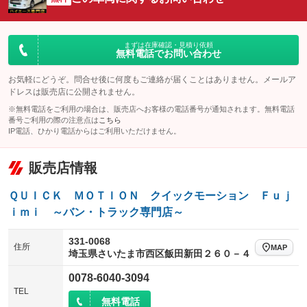
ビジュアル：-／DVD再生
：装備なし
：装備あり
：装備あり
ダウンヒルアシストコントロール
アルミホイール：16インチ
：装備なし
：装備あり
パワーウィンドウ
盗難防止システム
まずは在庫確認・見積り依頼
革シート
ハーフレザーシート
：装備あり
：装備なし
無料電話でお問い合わせ
：装備なし
：装備あり
アイドリングストップ
ドライブレコーダー
キーレス
LEDヘッドランプ
：装備なし
：装備なし
：装備あり
：装備あり
お気軽にどうぞ。問合せ後に何度もご連絡が届くことはありません。メールア
ドレスは販売店に公開されません。
USB入力端子
Bluetooth接続
HID(キセノンライト)
ポータブルナビ
：装備なし
：装備あり
：装備なし
：装備なし
※無料電話をご利用の場合は、販売店へお客様の電話番号が通知されます。無料電話
100V電源
クリーンディーゼル
番号ご利用の際の注意点は
こちら
バックカメラ
ETC
：装備あり
：装備なし
：装備あり
：装備あり
IP電話、ひかり電話からはご利用いただけません。
センターデフロック
エアロ
スマートキー
：装備なし
：装備あり
：装備あり
販売店情報
レンタカーアップ
展示・試乗車
ローダウン
ランフラットタイヤ
：装備なし
：装備なし
：装備なし
：装備なし
電動格納ミラー
パワーシート
3列シート
：装備あり
ＱＵＩＣＫ ＭＯＴＩＯＮ クイックモーション Ｆｕｊ
：装備なし
：装備なし
ｉｍｉ ～バン・トラック専門店～
装備略号／用語解説
ベンチシート
フルフラットシート
：装備なし
：装備なし
331-0068
チップアップシート
オットマン
：装備なし
：装備なし
住所
MAP
埼玉県さいたま市西区飯田新田２６０－４
電動格納サードシート
シートヒーター
：装備なし
：装備なし
0078-6040-3094
ウォークスルー
後席モニター
TEL
：装備なし
：装備なし
無料電話