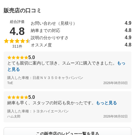
販売店の口コミ
総合評価
4.9
お問い合わせ（見積り）
（5点満点中）
4.8
4.8
納車までの対応
4.9
説明の分かりやすさ
4.8
オススメ度
311件
5.0
とても親切に案内して頂き、スムーズに購入できました。
もっ
と見る
購入した車種：日産ＮＶ３５０キャラバンバン
ToE
2026年08月03日
5.0
納車も早く、スタッフの対応も良かったです。
もっと見る
購入した車種：トヨタハイエースバン
ハム太郎
2026年08月02日
この販売店のレビュー一覧を見る