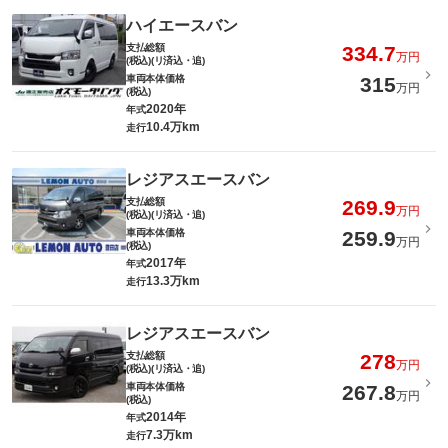
ハイエースバン
支払総額
334.7
万円
(税込)(リ済込・追)
車両本体価格
315
万円
(税込)
2020年
年式
10.4万km
走行
レジアスエースバン
支払総額
269.9
万円
(税込)(リ済込・追)
車両本体価格
259.9
万円
(税込)
2017年
年式
13.3万km
走行
レジアスエースバン
支払総額
278
万円
(税込)(リ済込・追)
車両本体価格
267.8
万円
(税込)
2014年
年式
7.3万km
走行