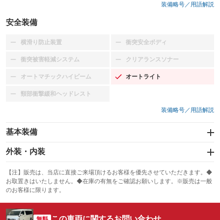
装備略号／用語解説
安全装備
横滑り防止装置
衝突安全ボディ
：装備なし
：装備なし
衝突被害軽減システム
クリアランスソナー
：装備なし
：装備なし
オートマチックハイビーム
オートライト
：装備なし
：装備あり
頸部衝撃緩和ヘッドレスト
：装備なし
装備略号／用語解説
基本装備
エアバッグ：運転席/助手席
外装・内装
：装備あり
スライドドア：両面
カーナビ：メモリーナビ他
：装備あり
：装備あり
【注】販売は、当店に直接ご来場頂けるお客様を優先させていただきます。◆
お取置きはいたしません。◆在庫の有無をご確認お願いします。※販売は一般
サンルーフ
ABS
TV：フルセグ
：装備なし
：装備あり
：装備あり
のお客様に限ります。
エアコン
Wエアコン
オーディオ：CDまたはCDチェンジャー
：装備あり
：装備なし
：装備あり
この車両に関するお問い合わせ
リフトアップ
パワーステアリング
無料