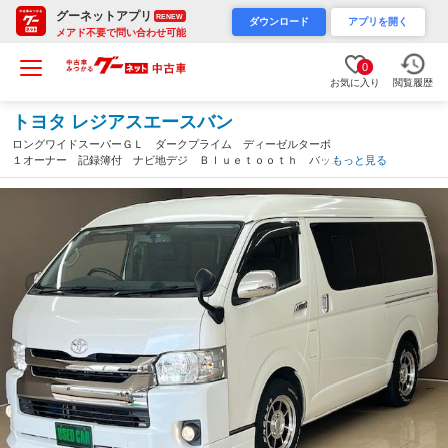
グーネットアプリ
RENEW
ダウンロード
アプリを開く
メアド不要で問い合わせ可能
0
お気に入り
閲覧履歴
トヨタ レジアスエースバン
ロングワイドスーパーＧＬ ダークプライム ディーゼルターボ
１オーナー 記録簿付 ナビ地デジ Ｂｌｕｅｔｏｏｔｈ バック
もっと見る
カメラ ＥＴＣ ＬＥＤヘッドライト スマートキー スペアキ
ー ハーフレザー 社外１６アルミ コンビステア（埼玉県）