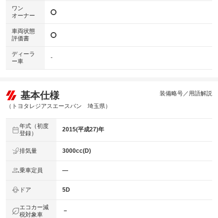
ワン
オーナー
車両状態
評価書
ディーラ
-
ー車
基本仕様
装備略号／用語解説
（トヨタレジアスエースバン 埼玉県）
年式（初度
2015(平成27)年
登録）
排気量
3000cc(D)
乗車定員
―
ドア
5D
エコカー減
－
税対象車