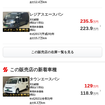
12.4万km
走行
レジアスエースバン
支払総額
235.5
万円
(税込)(リ済込)
車両本体価格
223.9
万円
(税込)
2017(平成29)年
年式
15.7万km
走行
この販売店の在庫一覧を見る
この販売店の新着車種
タウンエースバン
支払総額
129
万円
(税込)(リ済込)
車両本体価格
118.9
万円
(税込)
2021(令和3)年
年式
8.3万km
走行