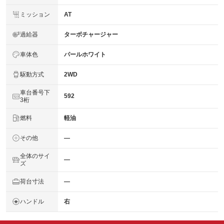
ミッション
AT
過給器
ターボチャージャー
車体色
パールホワイト
駆動方式
2WD
車台番号下
592
3桁
燃料
軽油
その他
―
全体のサイ
―
ズ
荷台寸法
―
ハンドル
右