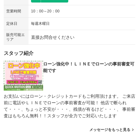
電動リアゲート
フロントカメラ
：装備なし
：装備なし
営業時間
10：00～20：00
シートエアコン
全周囲カメラ
：装備なし
：装備なし
定休日
毎週木曜日
サイドカメラ
ルーフレール
：装備なし
：装備なし
販売可能エ
エアサスペンション
ヘッドライトウォッシャー
直接お問合せください
：装備なし
：装備なし
リア
装備略号／用語解説
スタッフ紹介
ローン強化中！ＬＩＮＥでローンの事前審査可
能です
お支払いにはローン・クレジットカードもご利用頂けます。 ご来店
前に電話やＬＩＮＥでローンの事前審査が可能！ 他店で断られ
て・・・、ちょっと不安が・・・、残債が有るけど・・・、 事前審
査はもちろん無料！！スタッフが全力でご対応いたします
メッセージをもっと見る