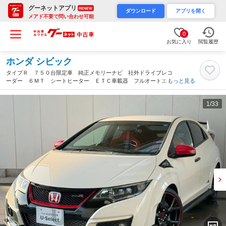
グーネットアプリ
RENEW
ダウンロード
アプリを開く
メアド不要で問い合わせ可能
0
お気に入り
閲覧履歴
ホンダ シビック
タイプＲ ７５０台限定車 純正メモリーナビ 社外ドライブレコ
ーダー ６ＭＴ シートヒーター ＥＴＣ車載器 フルオートエア
もっと見る
コン 純正アルミホイール 地デジ ＬＥＤライト オートクルー
ズコントロール エアバッグ（埼玉県）
1
/33