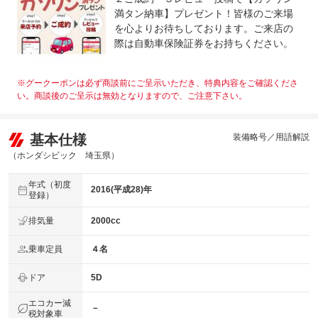
満タン納車】プレゼント！皆様のご来場
を心よりお待ちしております。ご来店の
際は自動車保険証券をお持ちください。
※グークーポンは必ず商談前にご呈示いただき、特典内容をご確認くださ
い。商談後のご呈示は無効となりますので、ご注意下さい。
基本仕様
装備略号／用語解説
（ホンダシビック 埼玉県）
年式（初度
2016(平成28)年
登録）
排気量
2000cc
乗車定員
４名
ドア
5D
エコカー減
－
税対象車