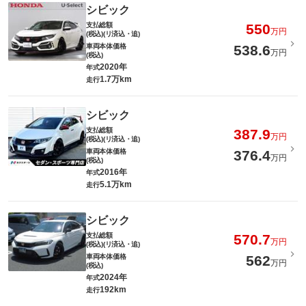
シビック
支払総額
550
万円
(税込)(リ済込・追)
車両本体価格
538.6
万円
(税込)
2020年
年式
1.7万km
走行
シビック
支払総額
387.9
万円
(税込)(リ済込・追)
車両本体価格
376.4
万円
(税込)
2016年
年式
5.1万km
走行
シビック
支払総額
570.7
万円
(税込)(リ済込・追)
車両本体価格
562
万円
(税込)
2024年
年式
192km
走行