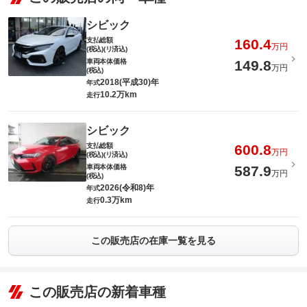
シビック
支払総額
160.4
万円
(税込)(リ済込)
車両本体価格
149.8
万円
(税込)
2018(平成30)年
年式
10.2万km
走行
シビック
支払総額
600.8
万円
(税込)(リ済込)
車両本体価格
587.9
万円
(税込)
2026(令和8)年
年式
0.3万km
走行
この販売店の在庫一覧を見る
この販売店の新着車種