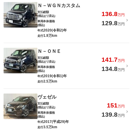
Ｎ－ＷＧＮカスタム
支払総額
136.8
万円
(税込)(リ済込)
車両本体価格
129.8
万円
(税込)
2020(令和2)年
年式
1.9万km
走行
Ｎ－ＯＮＥ
支払総額
141.7
万円
(税込)(リ済込)
車両本体価格
134.8
万円
(税込)
2019(令和1)年
年式
2.5万km
走行
ヴェゼル
支払総額
151
万円
(税込)(リ済込)
車両本体価格
139.8
万円
(税込)
2017(平成29)年
年式
3.5万km
走行