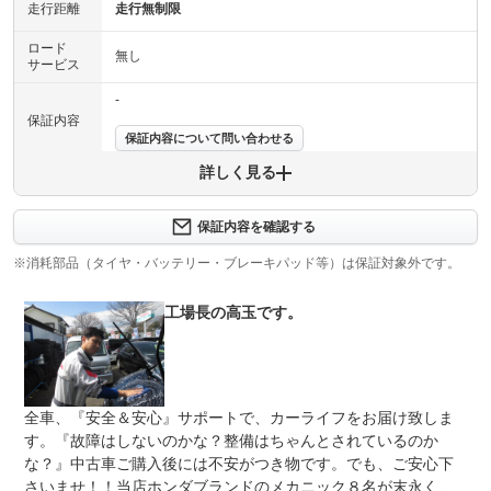
走行距離
走行無制限
ロード
無し
サービス
-
保証内容
保証内容について問い合わせる
詳しく見る
保証項目
-
修理回数
-
保証内容を確認する
※消耗部品（タイヤ・バッテリー・ブレーキパッド等）は保証対象外です。
上限金額
-
工場長の高玉です。
免責金
無し
保証修理
-
受付先
整備付 法定12ヶ月または法定24ヶ月点検整備付
全車、『安全＆安心』サポートで、カーライフをお届け致しま
法定整備
※車検なし・車検整備付の場合は法定24ヶ月点検整備付
※商用車は6ヶ月または12ヶ月点検整備付
す。『故障はしないのかな？整備はちゃんとされているのか
な？』中古車ご購入後には不安がつき物です。でも、ご安心下
法定整備
-
さいませ！！当店ホンダブランドのメカニック８名が末永く、
について