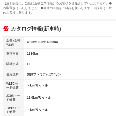
スライドドア
カーナビ：メモリーナビ他
：装備なし
：装備あり
【注】販売は、当店に直接ご来場頂けるお客様を優先させていただきます。◆
お取置きはいたしません。◆在庫の有無をご確認お願いします。※販売は一般
サンルーフ
ABS
TV：フルセグ
：装備なし
：装備あり
：装備あり
のお客様に限ります。
エアコン
Wエアコン
オーディオ：CDまたはCDチェンジャー／ミュージックプレイヤー接続
：装備あり
：装備なし
：装備あり
可
リフトアップ
パワーステアリング
カタログ情報(新車時)
：装備なし
：装備あり
ビジュアル：-／DVD再生
：装備あり
ダウンヒルアシストコントロール
：装備なし
アルミホイール：アルミホイール
全長×全幅
：装備あり
4390x1880x1460mm
×全高
パワーウィンドウ
盗難防止システム
：装備あり
：装備あり
革シート
ハーフレザーシート
：装備なし
：装備なし
車両重量
1380kg
アイドリングストップ
ドライブレコーダー
：装備あり
：装備あり
キーレス
LEDヘッドランプ
：装備あり
：装備あり
USB入力端子
Bluetooth接続
駆動形式
FF
：装備あり
：装備あり
HID(キセノンライト)
ポータブルナビ
：装備なし
：装備なし
100V電源
クリーンディーゼル
使用燃料
無鉛プレミアムガソリン
：装備なし
：装備なし
バックカメラ
ETC
：装備あり
：装備あり
センターデフロック
：装備なし
WLTCモ
エアロ
スマートキー
－km/リットル
：装備なし
：装備あり
ード燃費
レンタカーアップ
展示・試乗車
：装備なし
：装備なし
ローダウン
ランフラットタイヤ
：装備なし
：装備なし
JC08モー
13.0km/リットル
ド燃費
電動格納ミラー
：装備あり
パワーシート
3列シート
：装備なし
：装備なし
10/15モー
装備略号／用語解説
－km/リットル
ド燃費
ベンチシート
フルフラットシート
：装備なし
：装備なし