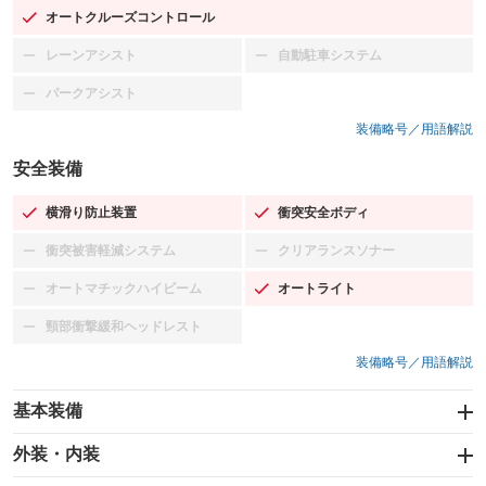
オートクルーズコントロール
：装備あり
レーンアシスト
自動駐車システム
：装備なし
：装備なし
パークアシスト
：装備なし
装備略号／用語解説
安全装備
横滑り防止装置
衝突安全ボディ
：装備あり
：装備あり
衝突被害軽減システム
クリアランスソナー
：装備なし
：装備なし
オートマチックハイビーム
オートライト
：装備なし
：装備あり
頸部衝撃緩和ヘッドレスト
：装備なし
装備略号／用語解説
基本装備
エアバッグ：運転席/助手席
外装・内装
：装備あり