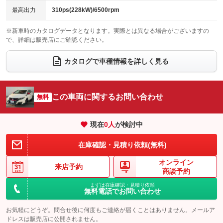
チップアップシート
オットマン
最高出力
310ps(228kW)/6500rpm
：装備なし
：装備なし
電動格納サードシート
シートヒーター
：装備なし
：装備あり
※新車時のカタログデータとなります。実際とは異なる場合がございますの
で、詳細は販売店にご確認ください。
ウォークスルー
後席モニター
：装備なし
：装備なし
カタログで車種情報を詳しく見る
電動リアゲート
フロントカメラ
：装備なし
：装備なし
シートエアコン
全周囲カメラ
：装備なし
：装備なし
この車両に関するお問い合わせ
サイドカメラ
無料
ルーフレール
：装備なし
：装備なし
エアサスペンション
ヘッドライトウォッシャー
：装備なし
：装備なし
現在
0
人
が検討中
装備略号／用語解説
在庫確認・見積り依頼(無料)
オンライン
来店予約
商談予約
まずは在庫確認・見積り依頼
無料電話でお問い合わせ
お気軽にどうぞ。問合せ後に何度もご連絡が届くことはありません。メールア
ドレスは販売店に公開されません。