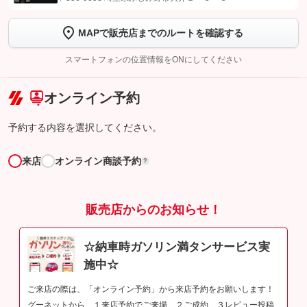
します
MAPで販売店までのルートを確認する
【STEP2】
トーク画面で
ボタンをタップして問い合わせを
完了してください。
スマートフォンの位置情報をONにしてください
こちら
オンライン予約
予約する内容を選択してください。
来店
オンライン商談予約
?
販売店からのお知らせ！
☆納車時ガソリン満タンサービス実
施中☆
ご来店の際は、「オンライン予約」から来店予約をお願いします！
グーネットから １来店予約でご来場 ２ご成約 ３レビュー投稿