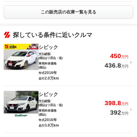
この販売店の在庫一覧を見る
探している条件に近いクルマ
シビック
支払総額
450
万円
(税込)(リ済込・追)
車両本体価格
436.8
万円
(税込)
2016年
年式
2.0万km
走行
シビック
支払総額
398.8
万円
(税込)(リ済込・追)
車両本体価格
392
万円
(税込)
2016年
年式
3.9万km
走行