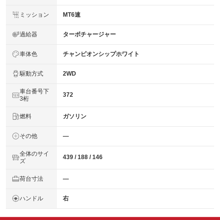
ミッション
MT6速
過給器
ターボチャージャー
車体色
チャンピオンシップホワイト
駆動方式
2WD
車台番号下
372
3桁
燃料
ガソリン
その他
―
全体のサイ
439 / 188 / 146
ズ
荷台寸法
―
ハンドル
右