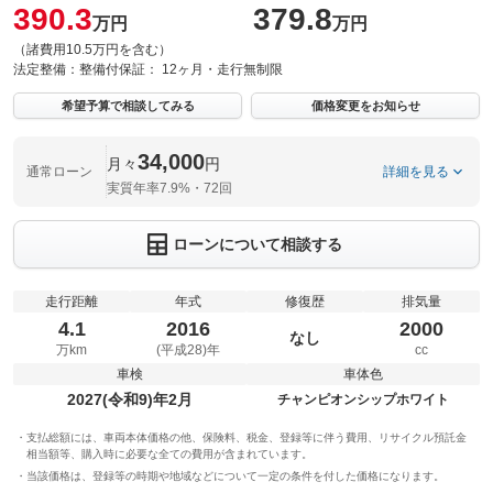
390.3
379.8
万円
万円
（諸費用10.5万円を含む）
法定整備：
整備付
保証：
12ヶ月・走行無制限
希望予算で相談してみる
価格変更をお知らせ
34,000
月々
円
通常ローン
詳細を見る
実質年率7.9%・72回
ローンについて相談する
走行距離
年式
修復歴
排気量
4.1
2016
2000
なし
万km
(平成28)年
cc
車検
車体色
2027(令和9)年2月
チャンピオンシップホワイト
支払総額には、車両本体価格の他、保険料、税金、登録等に伴う費用、リサイクル預託金
相当額等、購入時に必要な全ての費用が含まれています。
当該価格は、登録等の時期や地域などについて一定の条件を付した価格になります。