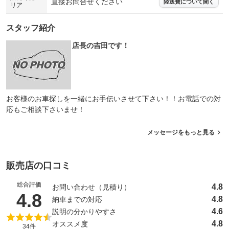
直接お問合せください
陸送費について聞く
リア
スタッフ紹介
店長の吉田です！
お客様のお車探しを一緒にお手伝いさせて下さい！！お電話での対
応もご相談下さいませ！
メッセージをもっと見る
販売店の口コミ
総合評価
4.8
お問い合わせ（見積り）
（5点満点中）
4.8
4.8
納車までの対応
4.6
説明の分かりやすさ
4.8
オススメ度
34件