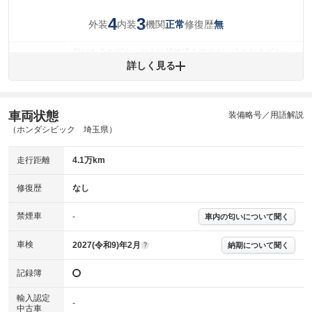
4
3
外装
内装
機関
修復歴
正常
無
気になるキズやヘコミは補修済みですが、小さなキズやヘ
外装
コミが残っています。
詳しく見る
(車両外装)
キズ・へこみについて問い合わせる
内装
気になる汚れ等があります。
(内装状態)
車両状態
装備略号／用語解説
（ホンダシビック 埼玉県）
主要機関に不具合はありません。
機関
走行距離
4.1万km
詳細は鑑定書をご確認ください。
修復歴
修復歴
なし
※グー鑑定は保証サービスではございません。購入時は必ず現車をご確認
下さい。
禁煙車
-
車内の匂いについて聞く
※実際にお渡しするコンディションチェックシートにつきましては、形式
および表示項目が異なる場合がございます。
※グー鑑定の評価はあくまでも記載している鑑定日の鑑定結果となりま
車検
2027(令和9)年2月
納期について聞く
?
す。車両情報等の詳細は各販売店へお問い合わせ下さい。
記録簿
輸入認定
-
中古車