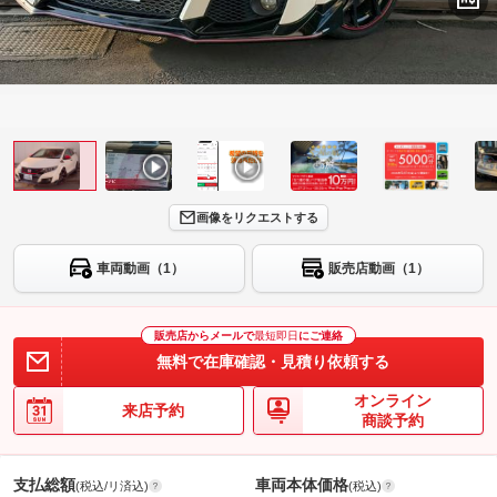
画像をリクエストする
車両動画（1）
販売店動画（1）
販売店からメールで
最短即日
にご連絡
無料で在庫確認・見積り依頼する
オンライン
来店予約
商談予約
支払総額
車両本体価格
(税込/リ済込)
(税込)