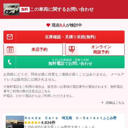
この車両に関するお問い合わせ
無料
現在
0
人
が検討中
在庫確認・見積り依頼(無料)
オンライン
来店予約
商談予約
まずは在庫確認・見積り依頼
無料電話でお問い合わせ
お気軽にどうぞ。問合せ後に何度もご連絡が届くことはありません。 メールア
ドレスは販売店に公開されません。
※無料電話をご利用の場合は、販売店へお客様の電話番号が通知されます。無料電話
番号ご利用の際の注意点は
こちら
IP電話、ひかり電話からはご利用いただけません。
詳細はこちら
Ｈｏｎｄａ Ｃａｒｓ 埼玉南 Ｕ－Ｓｅｌｅｃｔふじみ野
4.8
34件
【STEP1】
認証画面でグーネットを友だち追加してから「許可する」ボタンを押
〒356-0053 埼玉県ふじみ野市大井１－６－６