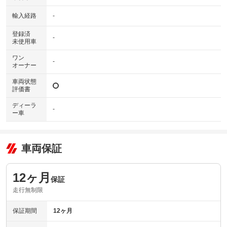
輸入経路
-
登録済
-
未使用車
ワン
-
オーナー
車両状態
評価書
ディーラ
-
ー車
車両保証
12ヶ月
保証
走行無制限
保証期間
12ヶ月