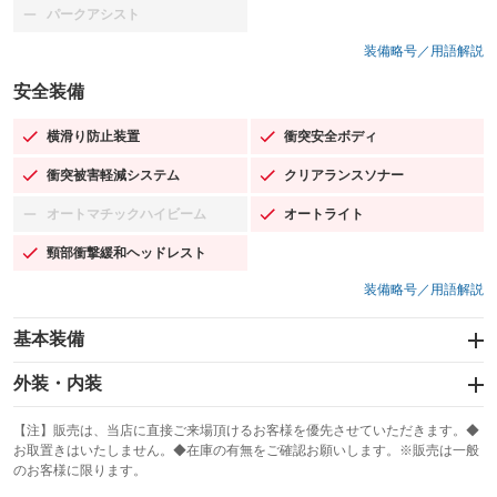
パークアシスト
：装備なし
装備略号／用語解説
安全装備
横滑り防止装置
衝突安全ボディ
：装備あり
：装備あり
衝突被害軽減システム
クリアランスソナー
：装備あり
：装備あり
オートマチックハイビーム
オートライト
：装備なし
：装備あり
頸部衝撃緩和ヘッドレスト
：装備あり
装備略号／用語解説
基本装備
エアバッグ：運転席/助手席/サイド
外装・内装
：装備あり
スライドドア：両面電動
カーナビ：SDナビ
：装備あり
：装備あり
【注】販売は、当店に直接ご来場頂けるお客様を優先させていただきます。◆
お取置きはいたしません。◆在庫の有無をご確認お願いします。※販売は一般
サンルーフ
ABS
TV：フルセグ
：装備なし
：装備あり
：装備あり
のお客様に限ります。
エアコン
Wエアコン