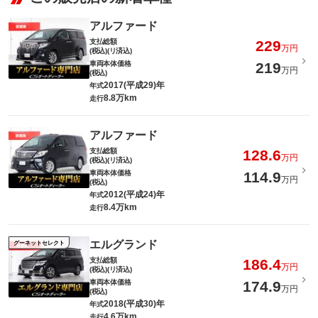
アルファード
支払総額
229
万円
(税込)(リ済込)
車両本体価格
219
万円
(税込)
2017(平成29)年
年式
8.8万km
走行
アルファード
支払総額
128.6
万円
(税込)(リ済込)
車両本体価格
114.9
万円
(税込)
2012(平成24)年
年式
8.4万km
走行
エルグランド
グーネットセレクト
支払総額
186.4
万円
(税込)(リ済込)
車両本体価格
174.9
万円
(税込)
2018(平成30)年
年式
4.6万km
走行