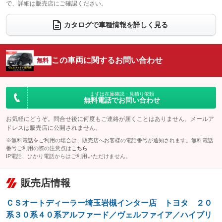
で、詳細は販売店にご確認ください。
ウォークスルー
後席モニター
：装備あり
：装備あり
電動リアゲート
フロントカメラ
カタログで車種情報を詳しく見る
：装備なし
：装備なし
シートエアコン
全周囲カメラ
：装備なし
：装備なし
サイドカメラ
ルーフレール
この車両に関するお問い合わせ
：装備なし
無料
：装備なし
エアサスペンション
ヘッドライトウォッシャー
：装備なし
：装備なし
装備略号／用語解説
まずは在庫確認・見積り依頼
無料電話でお問い合わせ
お気軽にどうぞ。問合せ後に何度もご連絡が届くことはありません。メールア
ドレスは販売店に公開されません。
※無料電話をご利用の場合は、販売店へお客様の電話番号が通知されます。無料電話
番号ご利用の際の注意点は
こちら
IP電話、ひかり電話からはご利用いただけません。
販売店情報
ＣＳオートディーラー埼玉岩槻インター店 トヨタ ２０
系３０系４０系アルファード／ヴェルファイア／ハイブリ