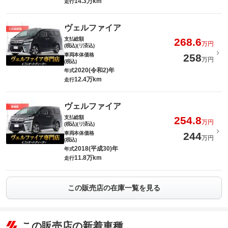
14.3万km
走行
ヴェルファイア
支払総額
268.6
万円
(税込)(リ済込)
車両本体価格
258
万円
(税込)
2020(令和2)年
年式
12.4万km
走行
ヴェルファイア
支払総額
254.8
万円
(税込)(リ済込)
車両本体価格
244
万円
(税込)
2018(平成30)年
年式
11.8万km
走行
この販売店の在庫一覧を見る
この販売店の新着車種