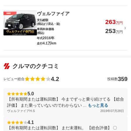
ヴェルファイア
支払総額
263
万円
(税込)(リ済込・追)
車両本体価格
253
万円
(税込)
2016年
年式
4.1万km
走行
クルマのクチコミ
4.2
359
レビュー総合
投稿数
5.0
【所有期間または運転回数】 今までずっと乗り続けてる 【総合
評価】 また乗っていないのでわからない ...
もっと見る
ヴェルファイアH.S
2019年07月28日
4.1
【所有期間または運転回数】 まだ未運転。 【総合評価】 〇