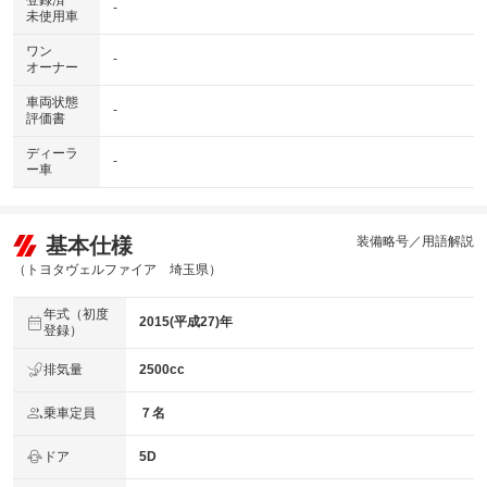
登録済
-
未使用車
ワン
-
オーナー
車両状態
-
評価書
ディーラ
-
ー車
基本仕様
装備略号／用語解説
（トヨタヴェルファイア 埼玉県）
年式（初度
2015(平成27)年
登録）
排気量
2500cc
乗車定員
７名
ドア
5D