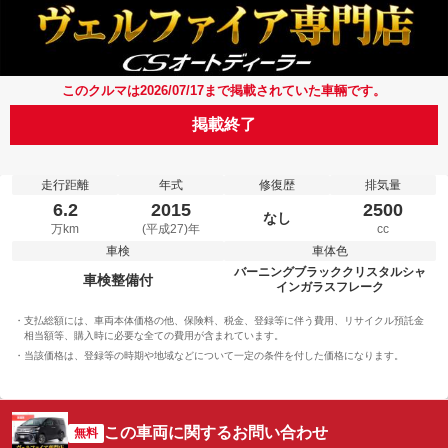
このクルマは2026/07/17まで掲載されていた車輛です。
掲載終了
走行距離
年式
修復歴
排気量
6.2
2015
2500
なし
万km
(平成27)年
cc
車検
車体色
バーニングブラッククリスタルシャ
車検整備付
インガラスフレーク
支払総額には、車両本体価格の他、保険料、税金、登録等に伴う費用、リサイクル預託金
相当額等、購入時に必要な全ての費用が含まれています。
当該価格は、登録等の時期や地域などについて一定の条件を付した価格になります。
この車両に関するお問い合わせ
無料