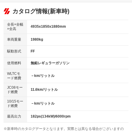
オーディオ：CDまたはCDチェンジャー／ミュージックサーバー
：装備あり
：装備あり
：装備あり
リフトアップ
パワーステアリング
カタログ情報(新車時)
ビジュアル：-／DVD再生
：装備なし
：装備あり
：装備あり
ダウンヒルアシストコントロール
アルミホイール：20インチ
：装備なし
：装備あり
全長×全幅
4935x1850x1880mm
×全高
パワーウィンドウ
盗難防止システム
革シート
ハーフレザーシート
：装備あり
：装備あり
：装備なし
：装備なし
車両重量
1980kg
アイドリングストップ
ドライブレコーダー
キーレス
LEDヘッドランプ
：装備なし
：装備なし
：装備あり
：装備あり
USB入力端子
Bluetooth接続
駆動形式
FF
HID(キセノンライト)
ポータブルナビ
：装備なし
：装備あり
：装備なし
：装備なし
100V電源
クリーンディーゼル
バックカメラ
ETC
使用燃料
無鉛レギュラーガソリン
：装備なし
：装備なし
：装備あり
：装備あり
センターデフロック
エアロ
スマートキー
：装備なし
WLTCモ
：装備あり
：装備あり
－km/リットル
ード燃費
レンタカーアップ
展示・試乗車
ローダウン
ランフラットタイヤ
：装備なし
：装備なし
：装備なし
：装備なし
JC08モー
11.6km/リットル
ド燃費
電動格納ミラー
パワーシート
3列シート
：装備あり
：装備なし
：装備あり
10/15モー
装備略号／用語解説
－km/リットル
ベンチシート
フルフラットシート
ド燃費
：装備なし
：装備なし
チップアップシート
オットマン
：装備なし
：装備あり
最高出力
182ps(134kW)/6000rpm
電動格納サードシート
シートヒーター
：装備なし
：装備なし
※新車時のカタログデータとなります。実際とは異なる場合がございますの