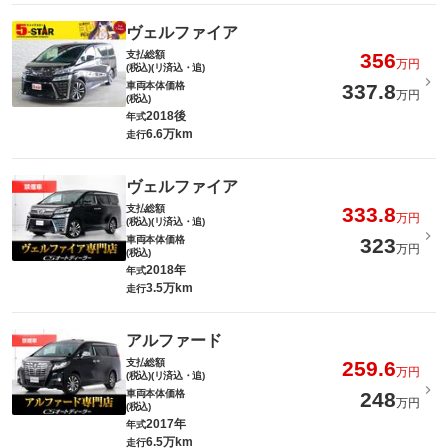
ヴェルファイア
支払総額
356
万円
(税込)(リ済込・追)
車両本体価格
337.8
万円
(税込)
2018後
年式
6.6万km
走行
ヴェルファイア
支払総額
333.8
万円
(税込)(リ済込・追)
車両本体価格
323
万円
(税込)
2018年
年式
3.5万km
走行
アルファード
支払総額
259.6
万円
(税込)(リ済込・追)
車両本体価格
248
万円
(税込)
2017年
年式
6.5万km
走行