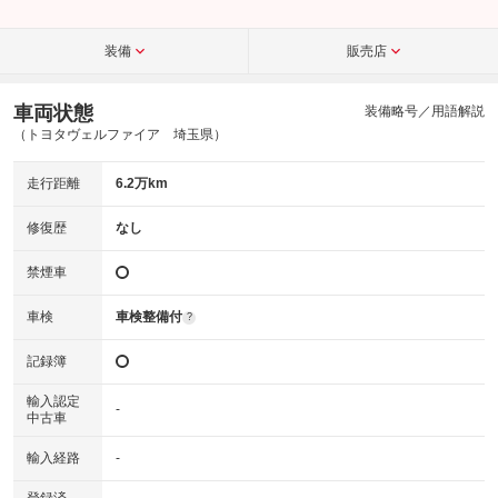
装備
販売店
車両状態
装備略号／用語解説
（トヨタヴェルファイア 埼玉県）
走行距離
6.2万km
修復歴
なし
禁煙車
車検
車検整備付
?
記録簿
輸入認定
-
中古車
輸入経路
-