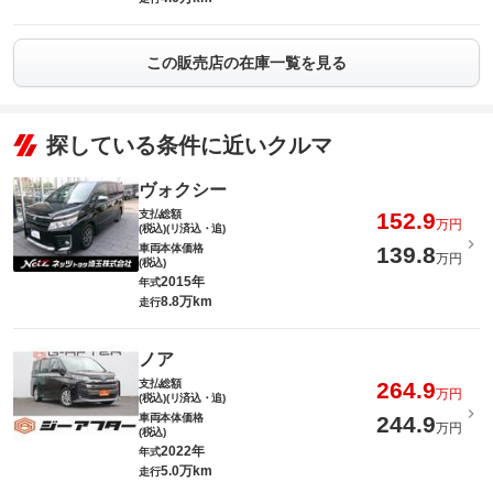
この販売店の在庫一覧を見る
探している条件に近いクルマ
ヴォクシー
支払総額
152.9
万円
(税込)(リ済込・追)
車両本体価格
139.8
万円
(税込)
2015年
年式
8.8万km
走行
ノア
支払総額
264.9
万円
(税込)(リ済込・追)
車両本体価格
244.9
万円
(税込)
2022年
年式
5.0万km
走行