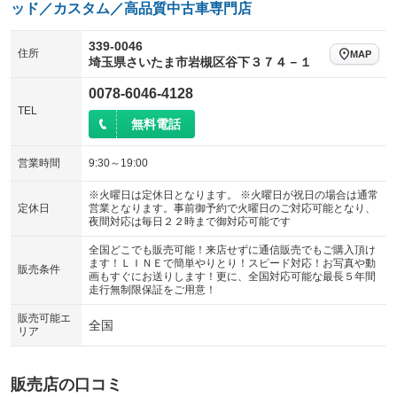
ッド／カスタム／高品質中古車専門店
339-0046
住所
MAP
埼玉県さいたま市岩槻区谷下３７４－１
0078-6046-4128
TEL
無料電話
営業時間
9:30～19:00
※火曜日は定休日となります。 ※火曜日が祝日の場合は通常
定休日
営業となります。事前御予約で火曜日のご対応可能となり、
夜間対応は毎日２２時まで御対応可能です
全国どこでも販売可能！来店せずに通信販売でもご購入頂け
ます！ＬＩＮＥで簡単やりとり！スピード対応！お写真や動
販売条件
画もすぐにお送りします！更に、全国対応可能な最長５年間
走行無制限保証をご用意！
販売可能エ
全国
リア
販売店の口コミ