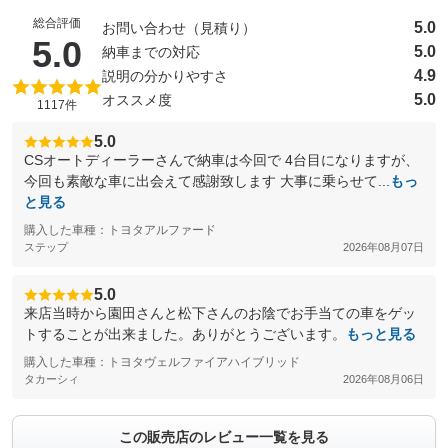
総合評価
5.0
お問い合わせ（見積り）
（5点満点中）
5.0
5.0
納車までの対応
4.9
説明の分かりやすさ
5.0
オススメ度
1117件
5.0
CSオートディーラーさんで納車は今回で 4台目になりますが、
今回も素敵な車に出会えて感謝致します 大事に乗らせて...
もっ
と見る
購入した車種：トヨタアルファード
ステップ
2026年08月07日
5.0
来店当時から園田さんと松下さんのお陰でお手当ての車をゲッ
トすることが出来ました。ありがとうございます。
もっと見る
購入した車種：トヨタヴェルファイアハイブリッド
タカーシィ
2026年08月06日
この販売店のレビュー一覧を見る