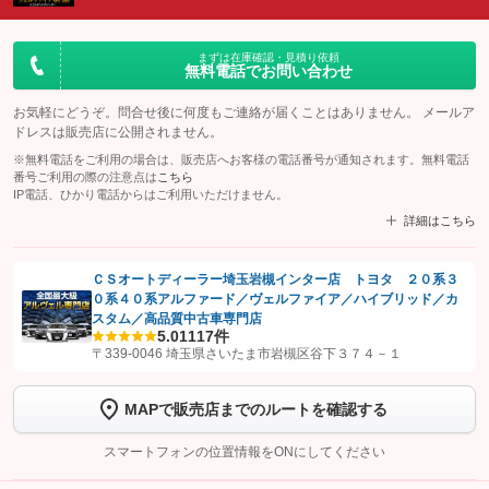
まずは在庫確認・見積り依頼
無料電話でお問い合わせ
お気軽にどうぞ。問合せ後に何度もご連絡が届くことはありません。 メールア
ドレスは販売店に公開されません。
※無料電話をご利用の場合は、販売店へお客様の電話番号が通知されます。無料電話
番号ご利用の際の注意点は
こちら
IP電話、ひかり電話からはご利用いただけません。
詳細はこちら
ＣＳオートディーラー埼玉岩槻インター店 トヨタ ２０系３
０系４０系アルファード／ヴェルファイア／ハイブリッド／カ
【STEP1】
認証画面でグーネットを友だち追加してから「許可する」ボタンを押
スタム／高品質中古車専門店
します
5.0
1117件
〒339-0046 埼玉県さいたま市岩槻区谷下３７４－１
【STEP2】
トーク画面で
ボタンをタップして問い合わせを
完了してください。
MAPで販売店までのルートを確認する
こちら
スマートフォンの位置情報をONにしてください