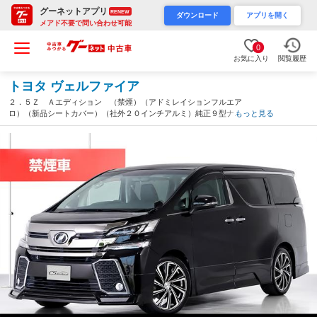
グーネットアプリ
RENEW
ダウンロード
アプリを開く
メアド不要で問い合わせ可能
0
お気に入り
閲覧履歴
トヨタ ヴェルファイア
２．５Ｚ Ａエディション （禁煙）（アドミレイションフルエア
ロ）（新品シートカバー）（社外２０インチアルミ）純正９型ナビ
もっと見る
／後席モニター／前車追従レーダークルーズ／衝突被害軽減ブレー
キ／踏み間違い防止装置（埼玉県）