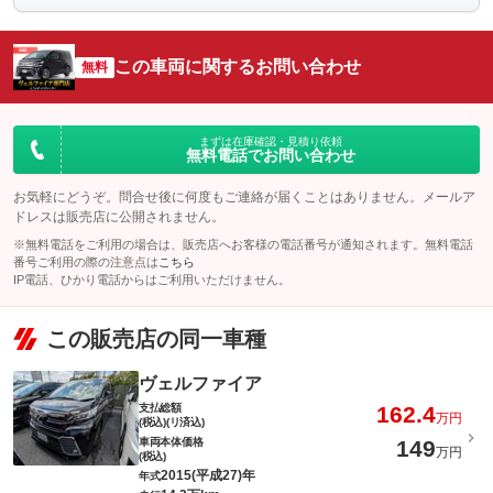
この車両に関するお問い合わせ
無料
まずは在庫確認・見積り依頼
無料電話でお問い合わせ
お気軽にどうぞ。問合せ後に何度もご連絡が届くことはありません。メールア
ドレスは販売店に公開されません。
※無料電話をご利用の場合は、販売店へお客様の電話番号が通知されます。無料電話
番号ご利用の際の注意点は
こちら
IP電話、ひかり電話からはご利用いただけません。
この販売店の同一車種
ヴェルファイア
支払総額
162.4
万円
(税込)(リ済込)
車両本体価格
149
万円
(税込)
2015(平成27)年
年式