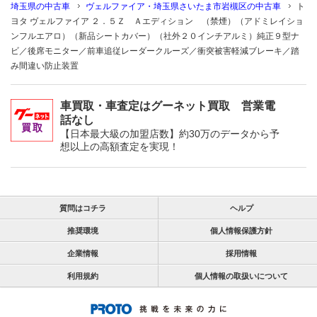
埼玉県の中古車
ヴェルファイア・埼玉県さいたま市岩槻区の中古車
ト
ヨタ ヴェルファイア ２．５Ｚ Ａエディション （禁煙）（アドミレイショ
ンフルエアロ）（新品シートカバー）（社外２０インチアルミ）純正９型ナ
ビ／後席モニター／前車追従レーダークルーズ／衝突被害軽減ブレーキ／踏
み間違い防止装置
車買取・車査定はグーネット買取 営業電
話なし
【日本最大級の加盟店数】約30万のデータから予
想以上の高額査定を実現！
質問はコチラ
ヘルプ
推奨環境
個人情報保護方針
企業情報
採用情報
利用規約
個人情報の取扱いについて