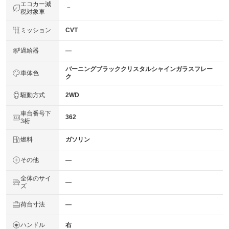
エコカー減
－
税対象車
ミッション
CVT
過給器
―
バーニングブラッククリスタルシャインガラスフレー
車体色
ク
駆動方式
2WD
車台番号下
362
3桁
燃料
ガソリン
その他
―
全体のサイ
―
ズ
荷台寸法
―
ハンドル
右