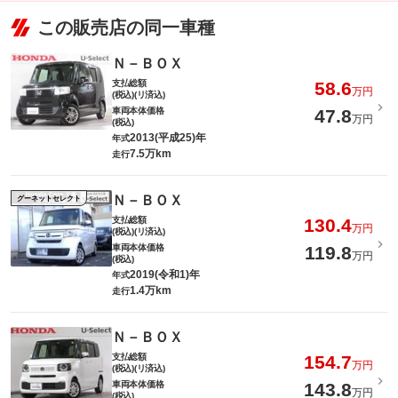
この販売店の同一車種
Ｎ－ＢＯＸ
支払総額
58.6
万円
(税込)(リ済込)
車両本体価格
47.8
万円
(税込)
2013(平成25)年
年式
7.5万km
走行
Ｎ－ＢＯＸ
グーネットセレクト
支払総額
130.4
万円
(税込)(リ済込)
車両本体価格
119.8
万円
(税込)
2019(令和1)年
年式
1.4万km
走行
Ｎ－ＢＯＸ
支払総額
154.7
万円
(税込)(リ済込)
車両本体価格
143.8
万円
(税込)