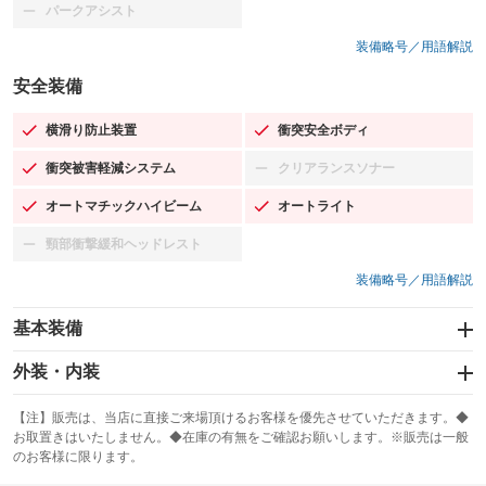
パークアシスト
：装備なし
装備略号／用語解説
安全装備
横滑り防止装置
衝突安全ボディ
：装備あり
：装備あり
衝突被害軽減システム
クリアランスソナー
：装備あり
：装備なし
オートマチックハイビーム
オートライト
：装備あり
：装備あり
頸部衝撃緩和ヘッドレスト
：装備なし
装備略号／用語解説
基本装備
エアバッグ：運転席/助手席/サイド
外装・内装
：装備あり
スライドドア：両面電動
カーナビ：メモリーナビ他
：装備あり
：装備あり
【注】販売は、当店に直接ご来場頂けるお客様を優先させていただきます。◆
お取置きはいたしません。◆在庫の有無をご確認お願いします。※販売は一般
サンルーフ
ABS
TV：ワンセグ
：装備なし
：装備あり
：装備あり
のお客様に限ります。
エアコン
Wエアコン