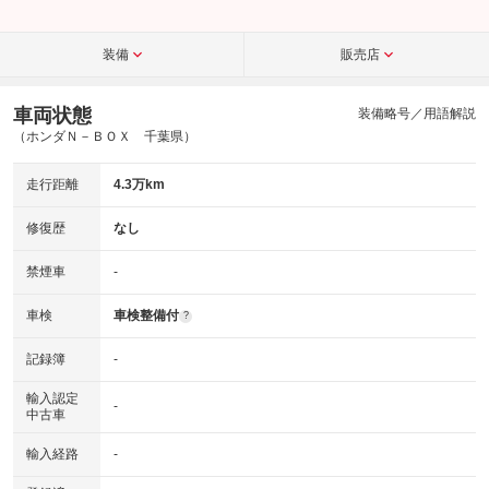
装備
販売店
車両状態
装備略号／用語解説
（ホンダＮ－ＢＯＸ 千葉県）
走行距離
4.3万km
修復歴
なし
禁煙車
-
車検
車検整備付
?
記録簿
-
輸入認定
-
中古車
輸入経路
-