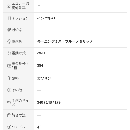
エコカー減
－
税対象車
ミッション
インパネAT
過給器
―
車体色
モーニングミストブルーメタリック
駆動方式
2WD
車台番号下
384
3桁
燃料
ガソリン
その他
―
全体のサイ
340 / 148 / 179
ズ
荷台寸法
―
ハンドル
右