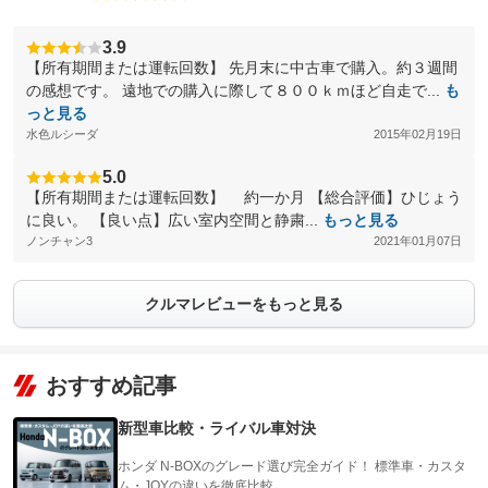
3.9
【所有期間または運転回数】 先月末に中古車で購入。約３週間
の感想です。 遠地での購入に際して８００ｋｍほど自走で...
も
っと見る
水色ルシーダ
2015年02月19日
5.0
【所有期間または運転回数】 約一か月 【総合評価】ひじょう
に良い。 【良い点】広い室内空間と静粛...
もっと見る
ノンチャン3
2021年01月07日
クルマレビューをもっと見る
おすすめ記事
新型車比較・ライバル車対決
ホンダ N-BOXのグレード選び完全ガイド！ 標準車・カスタ
ム・JOYの違いを徹底比較