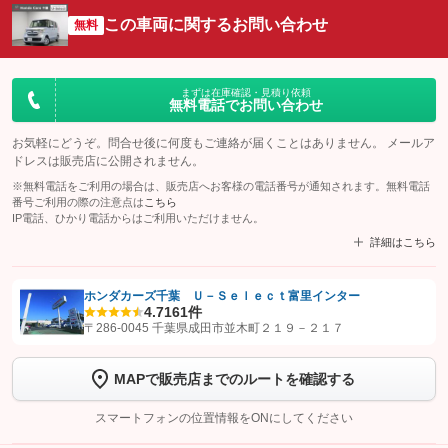
この車両に関するお問い合わせ
無料
まずは在庫確認・見積り依頼
無料電話でお問い合わせ
お気軽にどうぞ。問合せ後に何度もご連絡が届くことはありません。 メールア
ドレスは販売店に公開されません。
※無料電話をご利用の場合は、販売店へお客様の電話番号が通知されます。無料電話
番号ご利用の際の注意点は
こちら
IP電話、ひかり電話からはご利用いただけません。
詳細はこちら
ホンダカーズ千葉 Ｕ－Ｓｅｌｅｃｔ富里インター
4.7
161件
【STEP1】
認証画面でグーネットを友だち追加してから「許可する」ボタンを押
〒286-0045 千葉県成田市並木町２１９－２１７
します
MAPで販売店までのルートを確認する
【STEP2】
トーク画面で
ボタンをタップして問い合わせを
完了してください。
スマートフォンの位置情報をONにしてください
こちら