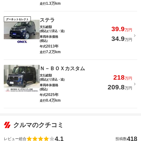
1.3万km
走行
ステラ
グーネットセレクト
支払総額
39.9
万円
(税込)(リ済込・追)
車両本体価格
34.9
万円
(税込)
2013年
年式
7.2万km
走行
Ｎ－ＢＯＸカスタム
支払総額
218
万円
(税込)(リ済込・追)
車両本体価格
209.8
万円
(税込)
2025年
年式
0.4万km
走行
クルマのクチコミ
4.1
418
レビュー総合
投稿数