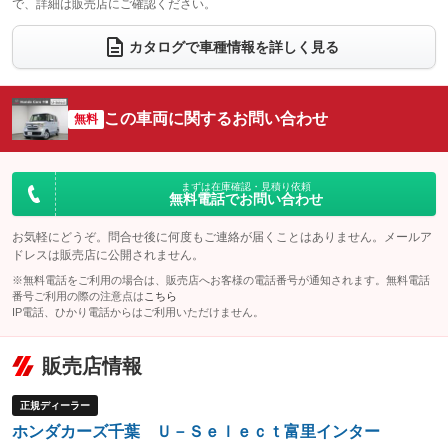
で、詳細は販売店にご確認ください。
ウォークスルー
後席モニター
：装備なし
：装備なし
電動リアゲート
フロントカメラ
カタログで車種情報を詳しく見る
：装備なし
：装備なし
シートエアコン
全周囲カメラ
：装備なし
：装備なし
サイドカメラ
ルーフレール
この車両に関するお問い合わせ
：装備なし
無料
：装備なし
エアサスペンション
ヘッドライトウォッシャー
：装備なし
：装備なし
装備略号／用語解説
まずは在庫確認・見積り依頼
無料電話でお問い合わせ
お気軽にどうぞ。問合せ後に何度もご連絡が届くことはありません。メールア
ドレスは販売店に公開されません。
※無料電話をご利用の場合は、販売店へお客様の電話番号が通知されます。無料電話
番号ご利用の際の注意点は
こちら
IP電話、ひかり電話からはご利用いただけません。
販売店情報
正規ディーラー
ホンダカーズ千葉 Ｕ－Ｓｅｌｅｃｔ富里インター