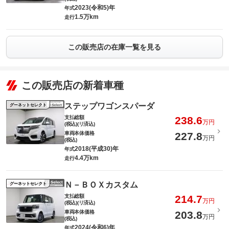
2023(令和5)年
年式
1.5万km
走行
この販売店の在庫一覧を見る
この販売店の新着車種
ステップワゴンスパーダ
グーネットセレクト
支払総額
238.6
万円
(税込)(リ済込)
車両本体価格
227.8
万円
(税込)
2018(平成30)年
年式
4.4万km
走行
Ｎ－ＢＯＸカスタム
グーネットセレクト
支払総額
214.7
万円
(税込)(リ済込)
車両本体価格
203.8
万円
(税込)
2024(令和6)年
年式