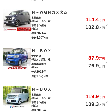
Ｎ－ＷＧＮカスタム
支払総額
114.4
万円
(税込)(リ済込・追)
車両本体価格
102.8
万円
(税込)
2021年
年式
4.0万km
走行
Ｎ－ＢＯＸ
支払総額
87.9
万円
(税込)(リ済込・追)
車両本体価格
76.9
万円
(税込)
2018年
年式
1.5万km
走行
Ｎ－ＢＯＸ
支払総額
119.9
万円
(税込)(リ済込・追)
車両本体価格
109.3
万円
(税込)
2018年
年式