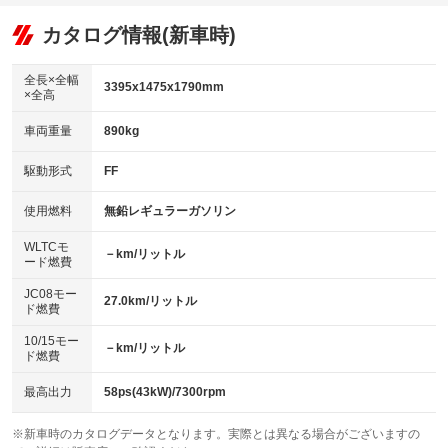
オーディオ：CDまたはCDチェンジャー
：装備あり
：装備なし
：装備あり
リフトアップ
パワーステアリング
カタログ情報(新車時)
ビジュアル
：装備なし
：装備あり
：装備なし
ダウンヒルアシストコントロール
アルミホイール
：装備なし
：装備なし
全長×全幅
3395x1475x1790mm
×全高
パワーウィンドウ
盗難防止システム
革シート
ハーフレザーシート
：装備あり
：装備あり
：装備なし
：装備なし
車両重量
890kg
アイドリングストップ
ドライブレコーダー
キーレス
LEDヘッドランプ
：装備あり
：装備なし
：装備あり
：装備あり
USB入力端子
Bluetooth接続
駆動形式
FF
HID(キセノンライト)
ポータブルナビ
：装備あり
：装備あり
：装備なし
：装備なし
100V電源
クリーンディーゼル
バックカメラ
ETC
使用燃料
無鉛レギュラーガソリン
：装備なし
：装備なし
：装備あり
：装備あり
センターデフロック
エアロ
スマートキー
：装備なし
WLTCモ
：装備なし
：装備あり
－km/リットル
ード燃費
レンタカーアップ
展示・試乗車
ローダウン
ランフラットタイヤ
：装備なし
：装備なし
：装備なし
：装備なし
JC08モー
27.0km/リットル
ド燃費
電動格納ミラー
パワーシート
3列シート
：装備あり
：装備なし
：装備なし
10/15モー
装備略号／用語解説
－km/リットル
ベンチシート
フルフラットシート
ド燃費
：装備あり
：装備なし
チップアップシート
オットマン
：装備あり
：装備なし
最高出力
58ps(43kW)/7300rpm
電動格納サードシート
シートヒーター
：装備なし
：装備なし
※新車時のカタログデータとなります。実際とは異なる場合がございますの