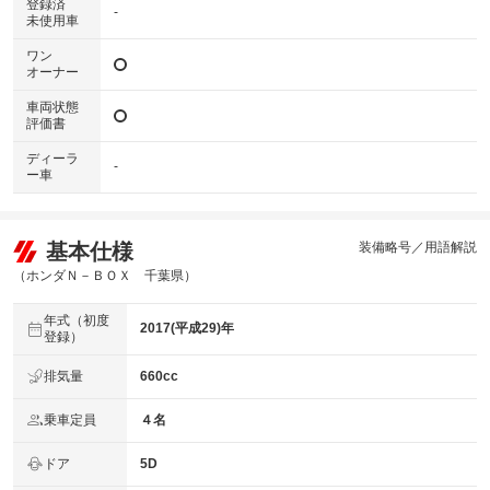
登録済
-
未使用車
ワン
オーナー
車両状態
評価書
ディーラ
-
ー車
基本仕様
装備略号／用語解説
（ホンダＮ－ＢＯＸ 千葉県）
年式（初度
2017(平成29)年
登録）
排気量
660cc
乗車定員
４名
ドア
5D