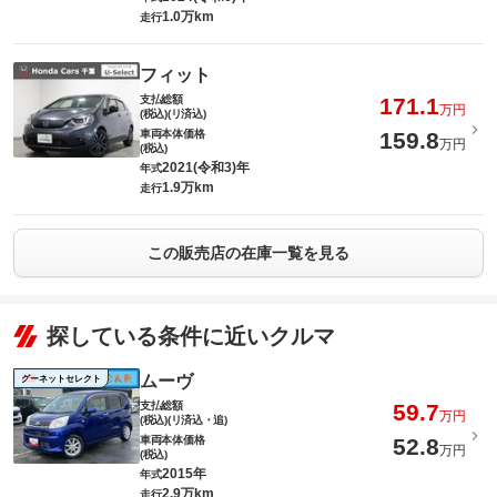
1.0万km
走行
フィット
支払総額
171.1
万円
(税込)(リ済込)
車両本体価格
159.8
万円
(税込)
2021(令和3)年
年式
1.9万km
走行
この販売店の在庫一覧を見る
探している条件に近いクルマ
ムーヴ
グーネットセレクト
支払総額
59.7
万円
(税込)(リ済込・追)
車両本体価格
52.8
万円
(税込)
2015年
年式
2.9万km
走行