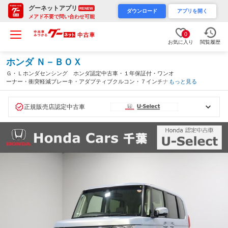
グーネットアプリ
RENEW
ダウンロード
アプリを開く
メアド不要で問い合わせ可能
0
お気に入り
閲覧履歴
ホンダ Ｎ－ＢＯＸ
Ｇ・Ｌホンダセンシング ホンダ認定中古車・１年保証付・ワンオ
ーナー・衝突軽減ブレーキ・アダプティブクルコン・７インチナ
もっと見る
ビ・バックカメラ・ＥＴＣ・ワンセグＴＶ・ＣＤ再生・Ｂｌｕｅｔ
ｏｏｔｈ・両側電動スライドドア・１４インチＳＷ（千葉県）
正規販売店認定中古車