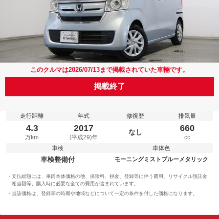
このクルマは2026/07/13まで掲載されていた車輛です。
掲載終了
走行距離
年式
修復歴
排気量
4.3
2017
660
なし
万km
(平成29)年
cc
車検
車体色
車検整備付
モーニングミストブルーメタリック
支払総額には、車両本体価格の他、保険料、税金、登録等に伴う費用、リサイクル預託金
相当額等、購入時に必要な全ての費用が含まれています。
当該価格は、登録等の時期や地域などについて一定の条件を付した価格になります。