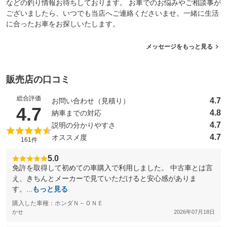
などの釣り情報お待ちしております。 お車でのお悩みやご相談事が
ございましたら、いつでも当店へご連絡くださいませ。一緒に生活
に合ったお車をお探しいたします。
メッセージをもっと見る
販売店の口コミ
総合評価
4.7
お問い合わせ（見積り）
（5点満点中）
4.7
4.8
納車までの対応
4.7
説明の分かりやすさ
4.7
オススメ度
161件
5.0
免許を取得して初めての車購入で利用しました。 中古車とは言
え、きちんとメーカーで見ていただけると安心感がありま
す。...
もっと見る
購入した車種：ホンダＮ－ＯＮＥ
かせ
2026年07月18日