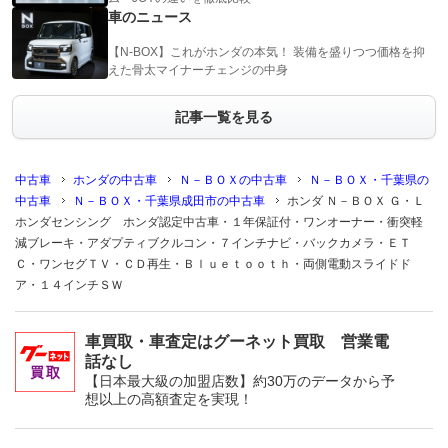
車のニュース
【N-BOX】これがホンダの本気！ 装備を盛りつつ価格を抑
えた骨太マイナーチェンジの中身
記事一覧を見る
中古車
ホンダの中古車
Ｎ－ＢＯＸの中古車
Ｎ－ＢＯＸ・千葉県の
中古車
Ｎ－ＢＯＸ・千葉県成田市の中古車
ホンダ Ｎ－ＢＯＸ Ｇ・Ｌ
ホンダセンシング ホンダ認定中古車・１年保証付・ワンオーナー・衝突軽
減ブレーキ・アダプティブクルコン・７インチナビ・バックカメラ・ＥＴ
Ｃ・ワンセグＴＶ・ＣＤ再生・Ｂｌｕｅｔｏｏｔｈ・両側電動スライドド
ア・１４インチＳＷ
車買取・車査定はグーネット買取 営業電
話なし
【日本最大級の加盟店数】約30万のデータから予
想以上の高額査定を実現！