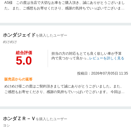
AS様 この度は当店で大切なお車をご購入頂き、誠にありがとうございまし
た。 また、ご感想もお寄せくださり、感謝の気持ちでいっぱいでございま
す。お褒めの言葉を頂戴し、本当にありがとうございます。まだまだ至らぬ
ところもございますが、ご納車・アフターサービスもお客様・ご家族にもご
満足して頂ける様に、スタッフ一同日々の努力を欠かさず成長してまいりま
すので、今後とも宜しくお願い致します。
ホンダジェイド
を購入したユーザー
めけめけ
総合評価
担当の方の対応もとても良く欲しい車が予算
5.0
内で見つかって良かっ...
レビューを詳しく見る
投稿日：2026年07月05日 11:35
販売店からの返答
めけめけ様この度はご契約頂きまして誠にありがとうございました。また、
ご感想もお寄せくださり、感謝の気持ちでいっぱいでございます。 今回はこ
のような高い評価をいただきまして、社員一同心から感謝しております。弊
社では長く大切にお車に乗っていただきたいと思い、ご納車・アフターサー
ビスに関しても誠意をもってご対応させていただいております。今後ともお
気軽に弊社にお越しくださいませ。
ホンダＺＲ－Ｖ
を購入したユーザー
ヨシ