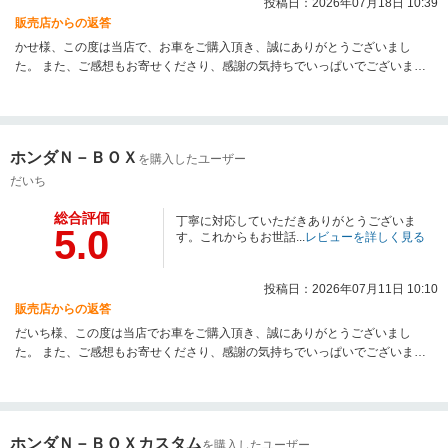
投稿日：2026年07月18日 10:39
販売店からの返答
かせ様、この度は当店で、お車をご購入頂き、誠にありがとうございまし
た。 また、ご感想もお寄せくださり、感謝の気持ちでいっぱいでございま
す。お褒めの言葉を頂戴し、本当にありがとうございます。まだまだ至らぬ
ところもございますが、アフターサービスもお客様にご満足して頂ける様
に、スタッフ一同日々の努力を欠かさず成長してまいりますので、今後とも
宜しくお願い致します。
ホンダＮ－ＢＯＸ
を購入したユーザー
だいち
総合評価
丁寧に対応していただきありがとうございま
5.0
す。これからもお世話...
レビューを詳しく見る
投稿日：2026年07月11日 10:10
販売店からの返答
だいち様、この度は当店でお車をご購入頂き、誠にありがとうございまし
た。 また、ご感想もお寄せくださり、感謝の気持ちでいっぱいでございま
す。お褒めの言葉を頂戴し、本当にありがとうございます。まだまだ至らぬ
ところもございますが、アフターサービスもお客様にご満足して頂ける様
に、スタッフ一同日々の努力を欠かさず成長してまいりますので、今後とも
宜しくお願い致します。
ホンダＮ－ＢＯＸカスタム
を購入したユーザー