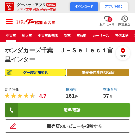
グーネットアプリ
RENEW
ダウンロード
アプリを開く
メアド不要で問い合わせ可能
0
お気に入り
閲覧履歴
中古車
輸入車
中古車販売店
新車
車買取
カーリース
整備工場
ホンダカーズ千葉 Ｕ－Ｓｅｌｅｃｔ富
MAP
里インター
鑑定書付車両取扱店
グー鑑定加盟店
総合評価
投稿数
在庫台数
161
37
4.7
件
台
無料電話
販売店のレビューを投稿する