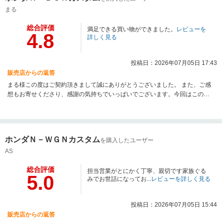
まる
総合評価
満足できる買い物ができました。
レビューを
4.8
詳しく見る
投稿日：2026年07月05日 17:43
販売店からの返答
まる様この度はご契約頂きまして誠にありがとうございました。 また、ご感
想もお寄せくださり、感謝の気持ちでいっぱいでございます。今回はこのよ
うな高い評価をいただきまして、社員一同心から大変嬉しく思っておりま
す。弊社では長く大切にお車に乗っていただきたいと思い、ご納車・アフタ
ーサービスに関しても誠意をもってご対応させていただいております。お気
軽に弊社にお越しくださいませ。今後とも宜しくお願い致します。
ホンダＮ－ＷＧＮカスタム
を購入したユーザー
AS
総合評価
担当営業がとにかく丁寧、親切です家族ぐる
5.0
みでお世話になってお...
レビューを詳しく見る
投稿日：2026年07月05日 15:44
販売店からの返答