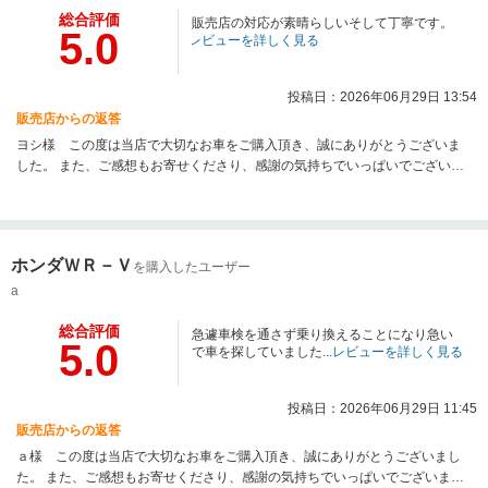
総合評価
販売店の対応が素晴らしいそして丁寧です。
5.0
レビューを詳しく見る
投稿日：2026年06月29日 13:54
販売店からの返答
ヨシ様 この度は当店で大切なお車をご購入頂き、誠にありがとうございま
した。 また、ご感想もお寄せくださり、感謝の気持ちでいっぱいでございま
す。お褒めの言葉を頂戴し、本当にありがとうございます。お客様に気持ち
よくお過ごしいただけるようなご対応を心がけ、スタッフ一同これからも精
進してまいります！今後ともどうぞよろしくお願いいたします。
ホンダＷＲ－Ｖ
を購入したユーザー
a
総合評価
急遽車検を通さず乗り換えることになり急い
5.0
で車を探していました...
レビューを詳しく見る
投稿日：2026年06月29日 11:45
販売店からの返答
ａ様 この度は当店で大切なお車をご購入頂き、誠にありがとうございまし
た。 また、ご感想もお寄せくださり、感謝の気持ちでいっぱいでございま