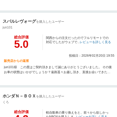
す。お褒めの言葉を頂戴し、本当にありがとうございます。まだまだ至らぬ
ところもございますが、ご納車・アフターサービスもお客様にご満足して頂
ける様に、スタッフ一同日々の努力を欠かさず成長してまいりますので、今
後とも宜しくお願い致します。
スバルレヴォーグ
を購入したユーザー
jun101
総合評価
関西からの注文だったのでフルリモートでの
5.0
対応でしたがウェブで...
レビューを詳しく見る
投稿日：2026年02月20日 19:55
販売店からの返答
jun101様 この度はご契約頂きまして誠にありがとうございました。 その後
お車の状態はいかがでしょうか？遠路遥々お越し頂き、直接お会いできたこ
と大変嬉しく思っております。 また、このような高い評価のクチコミを頂
き、大変嬉しい思いと同時にお客様に喜んで頂けることが、何よりも私共の
励みになります。 今後ともどうぞ宜しくお願い致します。
ホンダＮ－ＢＯＸ
を購入したユーザー
くろ
総合評価
軽自動車の乗り換えをと、前々から欲しかっ
たNBOXを購入しま...
レビューを詳しく見る