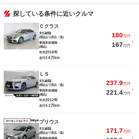
探している条件に近いクルマ
Ｃクラス
支払総額
180
万円
(税込)(リ済込・追)
車両本体価格
167
万円
(税込)
2016年
年式
2.6万km
走行
ＬＳ
支払総額
237.9
万円
(税込)(リ済込・追)
車両本体価格
221.4
万円
(税込)
2012年
年式
4.1万km
走行
プリウス
グーネットセレクト
支払総額
171.7
万円
(税込)(リ済込・追)
車両本体価格