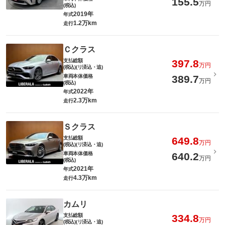
155.5
万円
(税込)
2019年
年式
1.2万km
走行
Ｃクラス
支払総額
397.8
万円
(税込)(リ済込・追)
車両本体価格
389.7
万円
(税込)
2022年
年式
2.3万km
走行
Ｓクラス
支払総額
649.8
万円
(税込)(リ済込・追)
車両本体価格
640.2
万円
(税込)
2021年
年式
4.3万km
走行
カムリ
支払総額
334.8
万円
(税込)(リ済込・追)