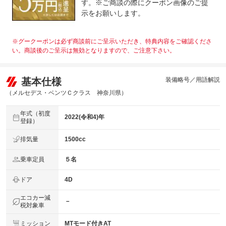
す。※ご商談の際にクーポン画像のご提
示をお願いします。
※グークーポンは必ず商談前にご呈示いただき、特典内容をご確認くださ
い。商談後のご呈示は無効となりますので、ご注意下さい。
基本仕様
装備略号／用語解説
（メルセデス・ベンツＣクラス 神奈川県）
年式（初度
2022(令和4)年
登録）
排気量
1500cc
乗車定員
５名
ドア
4D
エコカー減
－
税対象車
ミッション
MTモード付きAT