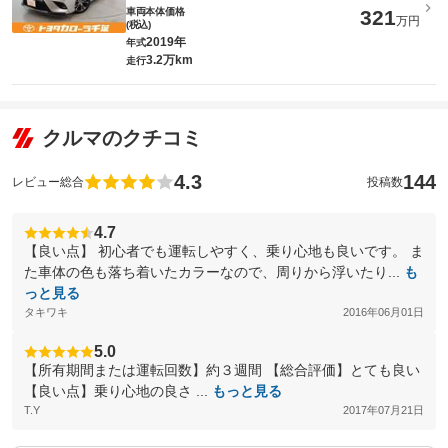
車両本体価格
321
万円
(税込)
2019年
年式
3.2万km
走行
クルマのクチコミ
4.3
144
レビュー総合
投稿数
4.7
【良い点】 初心者でも運転しやすく、乗り心地も良いです。 ま
た車体の色も落ち着いたカラーなので、周りから浮いたり...
も
っと見る
タキワキ
2016年06月01日
5.0
【所有期間または運転回数】約３週間 【総合評価】とても良い
【良い点】乗り心地の良さ ...
もっと見る
T.Y
2017年07月21日