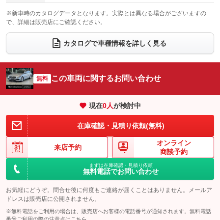
電動格納サードシート
シートヒーター
：装備なし
：装備あり
※新車時のカタログデータとなります。実際とは異なる場合がございますの
で、詳細は販売店にご確認ください。
ウォークスルー
後席モニター
：装備なし
：装備なし
電動リアゲート
フロントカメラ
カタログで車種情報を詳しく見る
：装備あり
：装備あり
シートエアコン
全周囲カメラ
：装備なし
：装備あり
サイドカメラ
ルーフレール
この車両に関するお問い合わせ
：装備あり
無料
：装備なし
エアサスペンション
ヘッドライトウォッシャー
：装備なし
：装備なし
現在
0
人
が検討中
装備略号／用語解説
在庫確認・見積り依頼(無料)
オンライン
来店予約
商談予約
まずは在庫確認・見積り依頼
無料電話でお問い合わせ
お気軽にどうぞ。問合せ後に何度もご連絡が届くことはありません。メールア
ドレスは販売店に公開されません。
※無料電話をご利用の場合は、販売店へお客様の電話番号が通知されます。無料電話
番号ご利用の際の注意点は
こちら