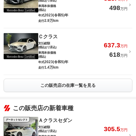
(税込)(リ済込)
車両本体価格
498
万円
(税込)
2023(令和5)年
年式
2.9万km
走行
Ｃクラス
支払総額
637.3
万円
(税込)(リ済込)
車両本体価格
618
万円
(税込)
2023(令和5)年
年式
1.4万km
走行
この販売店の在庫一覧を見る
この販売店の新着車種
Ａクラスセダン
グーネットセレクト
支払総額
305.5
万円
(税込)(リ済込)