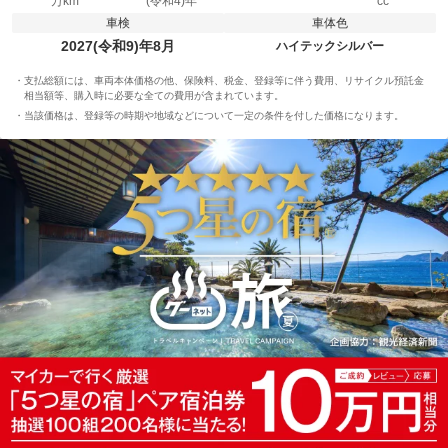
万km
(令和4)年
cc
車検
車体色
2027(令和9)年8月
ハイテックシルバー
支払総額には、車両本体価格の他、保険料、税金、登録等に伴う費用、リサイクル預託金
相当額等、購入時に必要な全ての費用が含まれています。
当該価格は、登録等の時期や地域などについて一定の条件を付した価格になります。