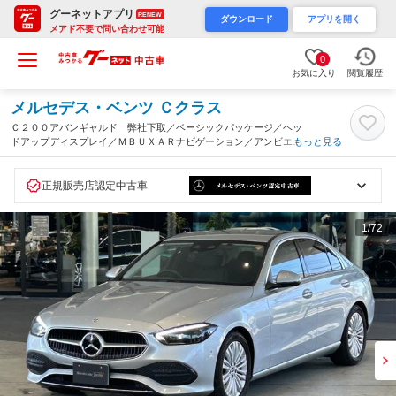
グーネットアプリ
RENEW
ダウンロード
アプリを開く
メアド不要で問い合わせ可能
0
お気に入り
閲覧履歴
メルセデス・ベンツ Ｃクラス
Ｃ２００アバンギャルド 弊社下取／ベーシックパッケージ／ヘッ
ドアップディスプレイ／ＭＢＵＸＡＲナビゲーション／アンビエン
もっと見る
トライト６４色／電動リアゲート／３６０°カメラシステム／メモ
リ付きパワーシート／シートヒーター／Ｂｌｕｅ（神奈川県）
正規販売店認定中古車
1
/72