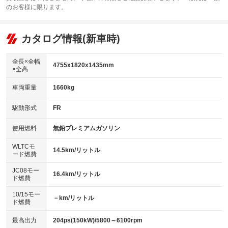
サンルーフ
ABS
TV：フルセグ
：装備なし
：装備あり
：装備あり
のお客様に限ります。
エアコン
Wエアコン
オーディオ：ミュージックプレイヤー接続可
：装備あり
：装備なし
：装備あり
リフトアップ
パワーステアリング
カタログ情報(新車時)
ビジュアル
：装備なし
：装備あり
：装備なし
ダウンヒルアシストコントロール
アルミホイール：17インチ
：装備なし
：装備あり
全長×全幅
4755x1820x1435mm
×全高
パワーウィンドウ
盗難防止システム
革シート
ハーフレザーシート
：装備あり
：装備あり
：装備なし
：装備なし
車両重量
1660kg
アイドリングストップ
ドライブレコーダー
キーレス
LEDヘッドランプ
：装備あり
：装備あり
：装備あり
：装備あり
USB入力端子
Bluetooth接続
駆動形式
FR
HID(キセノンライト)
ポータブルナビ
：装備あり
：装備あり
：装備なし
：装備なし
100V電源
クリーンディーゼル
バックカメラ
ETC2.0
使用燃料
無鉛プレミアムガソリン
：装備なし
：装備なし
：装備あり
：装備あり
センターデフロック
エアロ
スマートキー
：装備なし
WLTCモ
：装備なし
：装備あり
14.5km/リットル
ード燃費
レンタカーアップ
展示・試乗車
ローダウン
ランフラットタイヤ
：装備なし
：装備なし
：装備なし
：装備なし
JC08モー
16.4km/リットル
ド燃費
電動格納ミラー
パワーシート
3列シート
：装備あり
：装備あり
：装備なし
10/15モー
装備略号／用語解説
－km/リットル
ベンチシート
フルフラットシート
ド燃費
：装備なし
：装備なし
チップアップシート
オットマン
：装備なし
：装備なし
最高出力
204ps(150kW)/5800～6100rpm