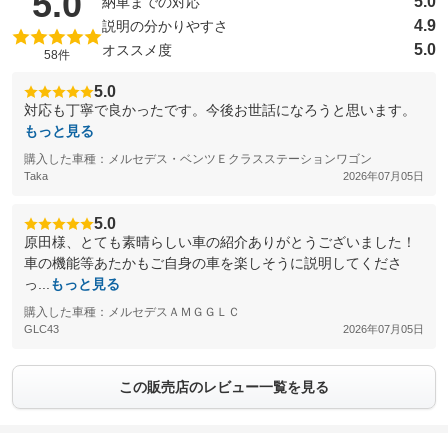
（5点満点中）
5.0
5.0
納車までの対応
4.9
説明の分かりやすさ
5.0
オススメ度
58件
5.0
対応も丁寧で良かったです。今後お世話になろうと思います。
もっと見る
購入した車種：メルセデス・ベンツＥクラスステーションワゴン
Taka
2026年07月05日
5.0
原田様、とても素晴らしい車の紹介ありがとうございました！
車の機能等あたかもご自身の車を楽しそうに説明してくださ
っ...
もっと見る
購入した車種：メルセデスＡＭＧＧＬＣ
GLC43
2026年07月05日
この販売店のレビュー一覧を見る