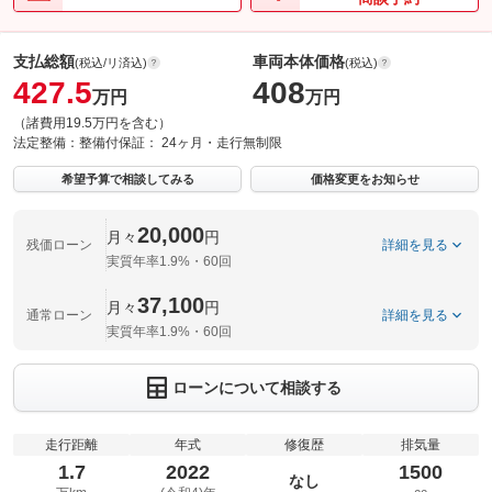
支払総額
車両本体価格
(税込/リ済込)
(税込)
427.5
408
万円
万円
（諸費用19.5万円を含む）
法定整備：
整備付
保証：
24ヶ月・走行無制限
希望予算で相談してみる
価格変更をお知らせ
20,000
月々
円
残価ローン
詳細を見る
実質年率1.9%・60回
37,100
月々
円
通常ローン
詳細を見る
実質年率1.9%・60回
ローンについて相談する
走行距離
年式
修復歴
排気量
1.7
2022
1500
なし