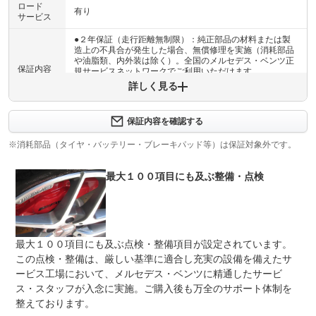
ロード
有り
サービス
●２年保証（走行距離無制限）：純正部品の材料または製
造上の不具合が発生した場合、無償修理を実施（消耗部品
や油脂類、内外装は除く）。全国のメルセデス・ベンツ正
保証内容
規サービスネットワークでご利用いただけます
詳しく見る
保証内容について問い合わせる
保証内容を確認する
保証項目
-
※消耗部品（タイヤ・バッテリー・ブレーキパッド等）は保証対象外です。
修理回数
無制限
最大１００項目にも及ぶ整備・点検
上限金額
限度額無制限
免責金
無し
保証修理
-
最大１００項目にも及ぶ点検・整備項目が設定されています。
受付先
この点検・整備は、厳しい基準に適合し充実の設備を備えたサ
整備付 法定12ヶ月または法定24ヶ月点検整備付
ービス工場において、メルセデス・ベンツに精通したサービ
法定整備
※車検なし・車検整備付の場合は法定24ヶ月点検整備付
ス・スタッフが入念に実施。ご購入後も万全のサポート体制を
※商用車は6ヶ月または12ヶ月点検整備付
整えております。
メルセデスの基準を満たす唯一の認定中古車。最大１００