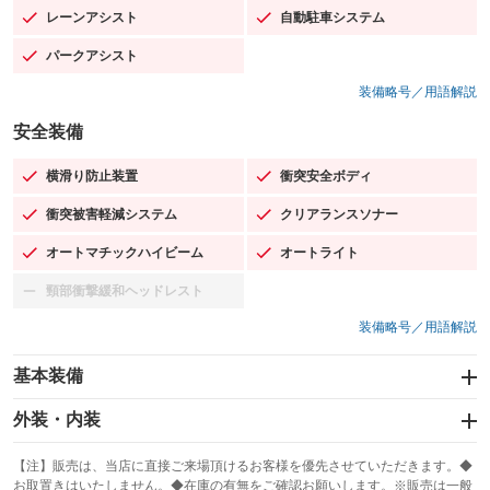
レーンアシスト
自動駐車システム
：装備あり
：装備あり
パークアシスト
：装備あり
装備略号／用語解説
安全装備
横滑り防止装置
衝突安全ボディ
：装備あり
：装備あり
衝突被害軽減システム
クリアランスソナー
：装備あり
：装備あり
オートマチックハイビーム
オートライト
：装備あり
：装備あり
頸部衝撃緩和ヘッドレスト
：装備なし
装備略号／用語解説
基本装備
エアバッグ：運転席/助手席/サイド
外装・内装
：装備あり
スライドドア
カーナビ：HDDナビ
：装備なし
：装備あり
【注】販売は、当店に直接ご来場頂けるお客様を優先させていただきます。◆
お取置きはいたしません。◆在庫の有無をご確認お願いします。※販売は一般