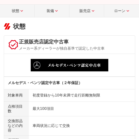
状態
装備
販売店
ローン
状態
正規販売店認定中古車
メーカー系ディーラーが独自基準で認定した中古車
メルセデス・ベンツ認定中古車（２年保証）
対象車両
初度登録から10年未満で走行距離無制限
点検項目
最大100項目
数
交換部品
などの内
車両状況に応じて交換
容