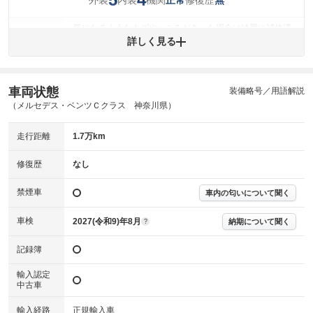
正常
無
気になるようなキズやへこみがあった場合は綺麗に補修済
みですが、 小さなキズやヘコミが残っている場合もありま
詳しく見る
外装
す。
(車両外装)
キズ・へこみについて問い合わせる
内装
車両状態
装備略号／用語解説
気になる汚れ等が、部分的にあります。
(内装状態)
（メルセデス・ベンツＣクラス 神奈川県）
主要機関に不具合はありません。
機関
走行距離
1.7万km
詳細は鑑定書をご確認ください。
修復歴
修復歴
なし
※グー鑑定は保証サービスではございません。購入時は必ず現車をご確認
禁煙車
下さい。
車内の匂いについて聞く
※実際にお渡しするコンディションチェックシートにつきましては、形式
および表示項目が異なる場合がございます。
車検
2027(令和9)年8月
納期について聞く
?
※グー鑑定の評価はあくまでも記載している鑑定日の鑑定結果となりま
す。車両情報等の詳細は各販売店へお問い合わせ下さい。
記録簿
輸入認定
中古車
輸入経路
正規輸入車