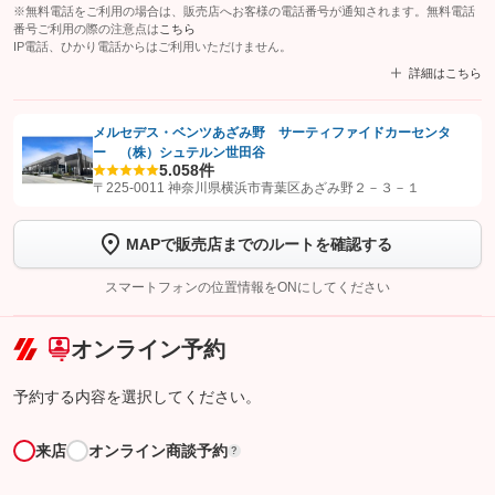
※無料電話をご利用の場合は、販売店へお客様の電話番号が通知されます。無料電話
番号ご利用の際の注意点は
こちら
IP電話、ひかり電話からはご利用いただけません。
詳細はこちら
メルセデス・ベンツあざみ野 サーティファイドカーセンタ
ー （株）シュテルン世田谷
【STEP1】
認証画面でグーネットを友だち追加してから「許可する」ボタンを押
5.0
58件
します
〒225-0011 神奈川県横浜市青葉区あざみ野２－３－１
【STEP2】
トーク画面で
ボタンをタップして問い合わせを
MAPで販売店までのルートを確認する
完了してください。
スマートフォンの位置情報をONにしてください
こちら
オンライン予約
予約する内容を選択してください。
来店
オンライン商談予約
?