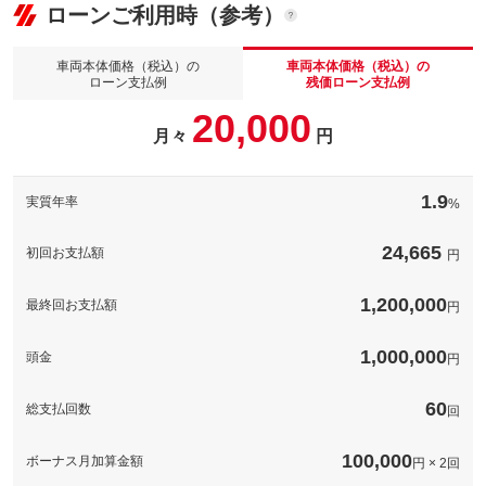
ローンご利用時（参考）
車両本体価格（税込）の
車両本体価格（税込）の
ローン支払例
残価ローン支払例
20,000
月々
円
1.9
実質年率
%
24,665
初回お支払額
円
1,200,000
最終回お支払額
円
1,000,000
頭金
円
60
総支払回数
回
100,000
ボーナス月加算金額
円 × 2回