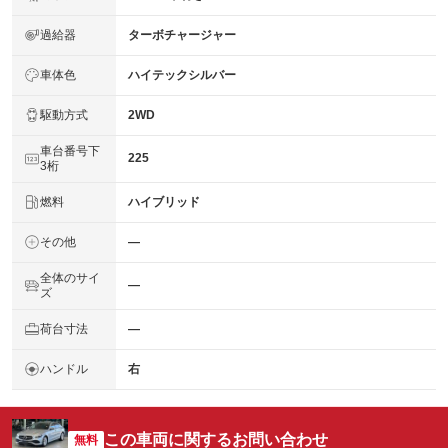
過給器
ターボチャージャー
車体色
ハイテックシルバー
駆動方式
2WD
車台番号下
225
3桁
燃料
ハイブリッド
その他
―
全体のサイ
―
ズ
荷台寸法
―
ハンドル
右
この車両に関するお問い合わせ
無料