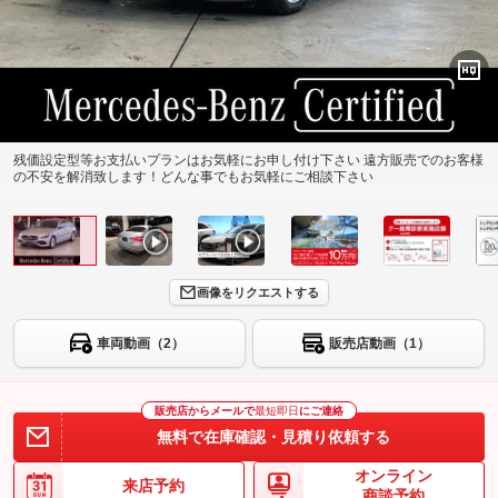
残価設定型等お支払いプランはお気軽にお申し付け下さい 遠方販売でのお客様
の不安を解消致します！どんな事でもお気軽にご相談下さい
画像をリクエストする
車両動画（2）
販売店動画（1）
販売店からメールで
最短即日
にご連絡
無料で在庫確認・見積り依頼する
オンライン
来店予約
商談予約