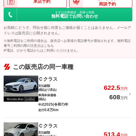
来店予約
商談予約
まずは在庫確認・見積り依頼
無料電話でお問い合わせ
お気軽にどうぞ。問合せ後に何度もご連絡が届くことはありません。メールア
ドレスは販売店に公開されません。
※無料電話をご利用の場合は、販売店へお客様の電話番号が通知されます。無料電話
番号ご利用の際の注意点は
こちら
IP電話、ひかり電話からはご利用いただけません。
この販売店の同一車種
Ｃクラス
支払総額
622.5
万円
(税込)(リ済込)
車両本体価格
608
万円
(税込)
2025(令和7)年
年式
0.8万km
走行
Ｃクラス
支払総額
513.4
万円