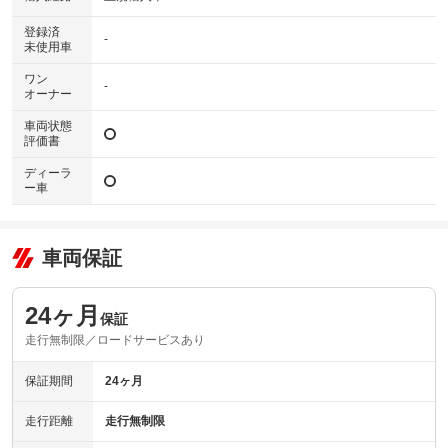
登録済
-
未使用車
ワン
-
オーナー
車両状態
評価書
ディーラ
ー車
車両保証
24ヶ月
保証
走行無制限／ロードサービスあり
保証期間
24ヶ月
走行距離
走行無制限