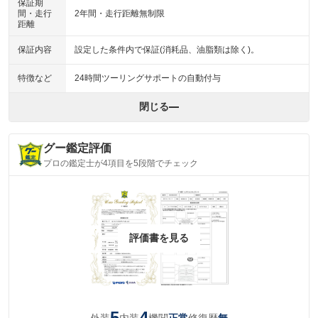
保証期
間・走行
2年間・走行距離無制限
距離
保証内容
設定した条件内で保証(消耗品、油脂類は除く)。
特徴など
24時間ツーリングサポートの自動付与
閉じる
グー鑑定評価
プロの鑑定士が4項目を5段階でチェック
評価書を見る
5
4
外装
内装
機関
修復歴