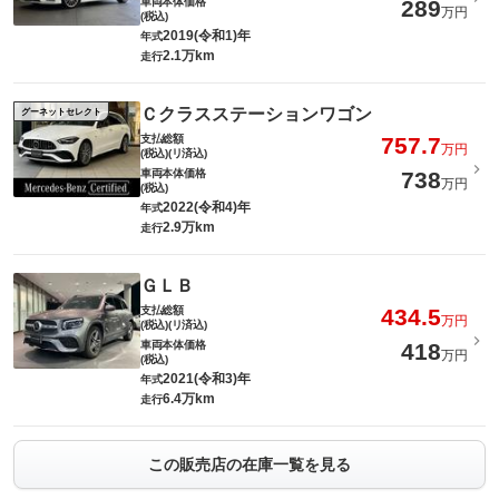
車両本体価格
289
万円
(税込)
2019(令和1)年
年式
2.1万km
走行
Ｃクラスステーションワゴン
グーネットセレクト
支払総額
757.7
万円
(税込)(リ済込)
車両本体価格
738
万円
(税込)
2022(令和4)年
年式
2.9万km
走行
ＧＬＢ
支払総額
434.5
万円
(税込)(リ済込)
車両本体価格
418
万円
(税込)
2021(令和3)年
年式
6.4万km
走行
この販売店の在庫一覧を見る