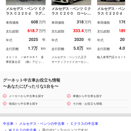
メルセデス・ベンツ Ｃク
メルセデス・ベンツ Ｃク
メルセデス・ベンツ 
ラス Ｃ２２０ｄ ラグジ
ラス Ｃ２００ ローレウ
ラス Ｃ２２０ｄ ロ
ュアリー 現行型 ＡＭ
スエディション
ウスエディション 
608
318
176.1
万円
万円
Ｇライン＆ドライバーズ
車両価格
車両価格
ーダーセーフティＰ
車両価格
Ｐ 茶黒革 ＳＲ ３６
／ブラインドスポッ
618.7
333.4
189.9
万円
万円
支払総額
支払総額
支払総額
０度カメラ Ｎｅｗステ
シスト／パワーシー
ア ＨＵＤ Ｂｕｒｍｅ
シートヒーター／シ
2025
2020
2018
年
年
年式
年式
年式
ｓｔｅｒ Ｓヒーター＆
メモリー／純正ナビ
ベンチレーション デジ
ｌｕｅｔｏｏｔｈ／
1.7万
5.0万
4.0万
km
km
走行距離
走行距離
走行距離
タルライト 自動トラン
Ｄ・ＤＶＤ／フルセ
ク Ｒアクスル 禁煙
Ｖ／レーダークルー
ＡＶＩＸ ＩＭＰＯＲＴ 多
メルセデス・ベンツ八王子
輸入車専門店ＯＳＩＮＣ
保証継承
純正ＡＷ
摩若葉台店 （株）アビック
サーティファイドカーセンタ
スコーポレーション
ー
グーネット中古車お役立ち情報
〜あなたにぴったりな1台を〜
メーカーから中古車を探す
車種から中古車を探す
地域から中古車を探す
その他・お役立ち情報
中古車
メルセデス・ベンツの中古車
Ｃクラスの中古車
Ｗ２０２の中古車
昔のポピュラーベンツですが…