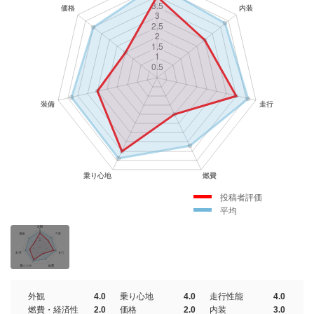
投稿者評価
平均
外観
4.0
乗り心地
4.0
走行性能
4.0
燃費・経済性
2.0
価格
2.0
内装
3.0