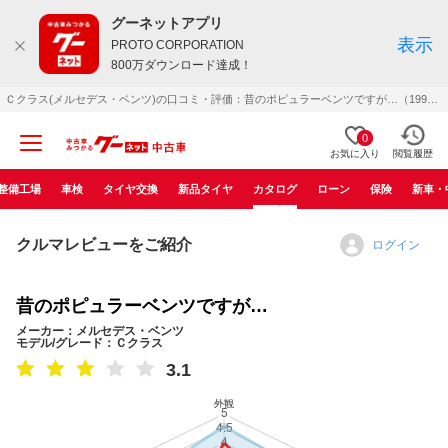
グーネットアプリ
表示
PROTO CORPORATION
800万ダウンロード達成！
Ｃクラス(メルセデス・ベンツ)の口コミ・評価：昔のポピュラーベンツですが…（1998年10月）
0
お気に入り
閲覧履歴
整備工場
車検
タイヤ交換
新品タイヤ
カタログ
ローン
保険
新車・
クルマレビューをご紹介
ログイン
昔のポピュラーベンツですが…
メーカー：メルセデス・ベンツ
モデル/グレード：Ｃクラス
3.1