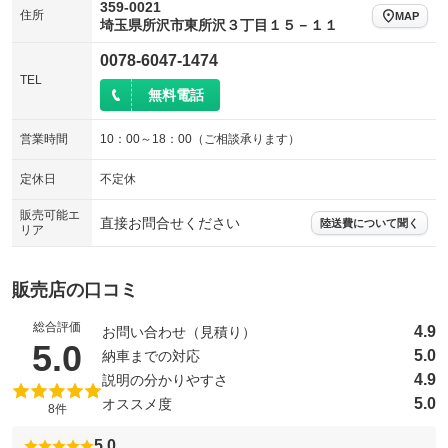
359-0021
サイドカメラ
ルーフレール
住所
MAP
：装備なし
：装備なし
埼玉県所沢市東所沢３丁目１５－１１
エアサスペンション
ヘッドライトウォッシャー
：装備なし
：装備なし
0078-6047-1474
TEL
装備略号／用語解説
無料電話
営業時間
10：00～18：00（ご相談承ります）
定休日
不定休
販売可能エ
直接お問合せください
陸送費について聞く
リア
販売店の口コミ
総合評価
4.9
お問い合わせ（見積り）
（5点満点中）
5.0
5.0
納車までの対応
4.9
説明の分かりやすさ
5.0
オススメ度
8件
5.0