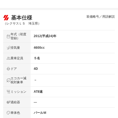
免責金
無し
基本仕様
装備略号／用語解説
保証修理
-
受付先
（レクサスＬＳ 埼玉県）
整備付 法定12ヶ月または法定24ヶ月点検整備付
年式（初度
法定整備
※車検なし・車検整備付の場合は法定24ヶ月点検整備付
2012(平成24)年
登録）
※商用車は6ヶ月または12ヶ月点検整備付
法定整備
排気量
4600cc
-
について
乗車定員
５名
ドア
4D
エコカー減
－
税対象車
ミッション
AT8速
過給器
―
車体色
パールＭ