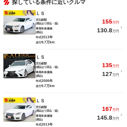
探している条件に近いクルマ
ＬＳ
支払総額
155
万円
(税込)(リ済込・追)
車両本体価格
130.8
万円
(税込)
2013年
年式
9.7万km
走行
ＬＳ
支払総額
135
万円
(税込)(リ済込・追)
車両本体価格
127
万円
(税込)
2006年
年式
9.7万km
走行
ＬＳ
支払総額
167
万円
(税込)(リ済込・追)
車両本体価格
145.8
万円
(税込)
2013年
年式