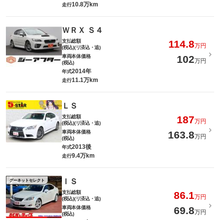
10.8万km
走行
ＷＲＸ Ｓ４
支払総額
114.8
万円
(税込)(リ済込・追)
車両本体価格
102
万円
(税込)
2014年
年式
11.1万km
走行
ＬＳ
支払総額
187
万円
(税込)(リ済込・追)
車両本体価格
163.8
万円
(税込)
2013後
年式
9.4万km
走行
ＩＳ
グーネットセレクト
支払総額
86.1
万円
(税込)(リ済込・追)
車両本体価格
69.8
万円
(税込)