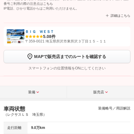
番号ご利用の際の注意点は
こちら
IP電話、ひかり電話からはご利用いただけません。
詳細はこちら
ＢＩＧ ＷＥＳＴ
5.0
8件
【STEP1】
認証画面でグーネットを友だち追加してから「許可する」ボタンを押
〒359-0021 埼玉県所沢市東所沢３丁目１５－１１
します
MAPで販売店までのルートを確認する
【STEP2】
トーク画面で
ボタンをタップして問い合わせを
完了してください。
スマートフォンの位置情報をONにしてください
こちら
装備
販売店
車両状態
装備略号／用語解説
（レクサスＬＳ 埼玉県）
走行距離
9.0万km