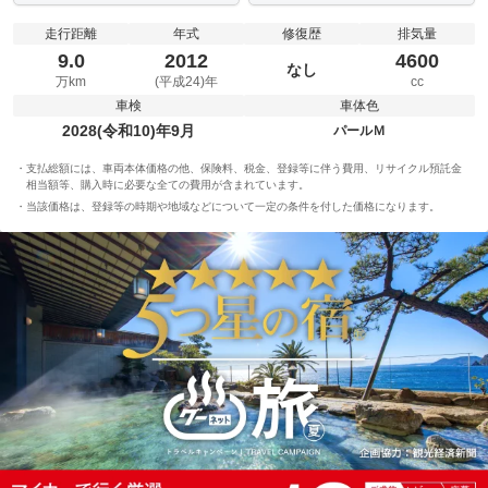
走行距離
年式
修復歴
排気量
9.0
2012
4600
なし
万km
(平成24)年
cc
車検
車体色
2028(令和10)年9月
パールＭ
支払総額には、車両本体価格の他、保険料、税金、登録等に伴う費用、リサイクル預託金
相当額等、購入時に必要な全ての費用が含まれています。
当該価格は、登録等の時期や地域などについて一定の条件を付した価格になります。