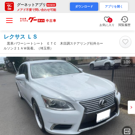
グーネットアプリ
RENEW
ダウンロード
アプリを開く
メアド不要で問い合わせ可能
0
お気に入り
閲覧履歴
レクサス ＬＳ
黒革パワーシートシート ＥＴＣ 木目調ステアリング社外カー
ルソン２１ＡＷ装着。（埼玉県）
1
/20