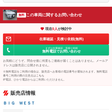
パワーウィンドウ
盗難防止システム
革シート
ハーフレザーシート
：装備あり
：装備あり
：装備あり
：装備なし
アイドリングストップ
ドライブレコーダー
キーレス
LEDヘッドランプ
：装備なし
：装備なし
：装備あり
：装備なし
この車両に関するお問い合わせ
無料
USB入力端子
Bluetooth接続
HID(キセノンライト)
ポータブルナビ
：装備なし
：装備あり
：装備あり
：装備なし
100V電源
クリーンディーゼル
バックカメラ
ETC
：装備なし
：装備なし
現在
0
人
が検討中
：装備あり
：装備なし
センターデフロック
エアロ
スマートキー
：装備なし
：装備なし
：装備あり
在庫確認・見積り依頼(無料)
レンタカーアップ
展示・試乗車
ローダウン
ランフラットタイヤ
：装備なし
：装備なし
：装備なし
：装備なし
まずは在庫確認・見積り依頼
無料電話でお問い合わせ
電動格納ミラー
パワーシート
3列シート
：装備なし
：装備あり
：装備なし
お気軽にどうぞ。問合せ後に何度もご連絡が届くことはありません。メールア
装備略号／用語解説
ベンチシート
フルフラットシート
：装備なし
：装備なし
ドレスは販売店に公開されません。
※無料電話をご利用の場合は、販売店へお客様の電話番号が通知されます。無料電話
チップアップシート
オットマン
：装備なし
：装備なし
番号ご利用の際の注意点は
こちら
IP電話、ひかり電話からはご利用いただけません。
電動格納サードシート
シートヒーター
：装備なし
：装備あり
ウォークスルー
後席モニター
：装備なし
：装備なし
販売店情報
電動リアゲート
フロントカメラ
：装備あり
：装備なし
ＢＩＧ ＷＥＳＴ
シートエアコン
全周囲カメラ
：装備なし
：装備なし