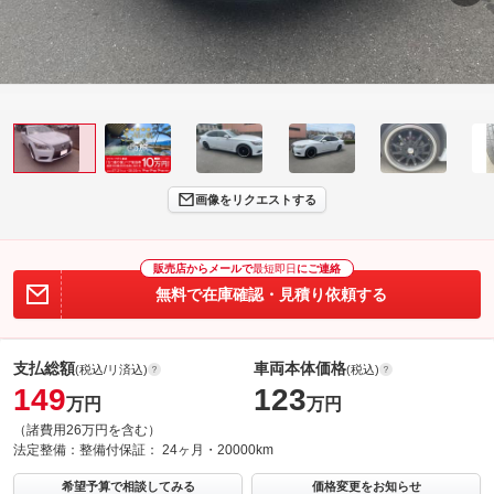
画像をリクエストする
販売店からメールで
最短即日
にご連絡
無料で在庫確認・見積り依頼する
支払総額
車両本体価格
(税込/リ済込)
(税込)
149
123
万円
万円
（諸費用26万円を含む）
法定整備：
整備付
保証：
24ヶ月・20000km
希望予算で相談してみる
価格変更をお知らせ