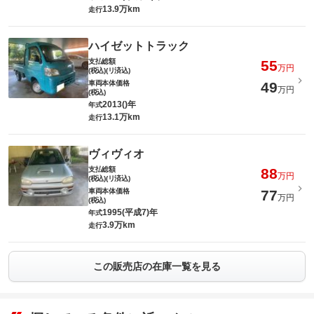
13.9万km
走行
ハイゼットトラック
支払総額
55
万円
(税込)(リ済込)
車両本体価格
49
万円
(税込)
2013()年
年式
13.1万km
走行
ヴィヴィオ
支払総額
88
万円
(税込)(リ済込)
車両本体価格
77
万円
(税込)
1995(平成7)年
年式
3.9万km
走行
この販売店の在庫一覧を見る