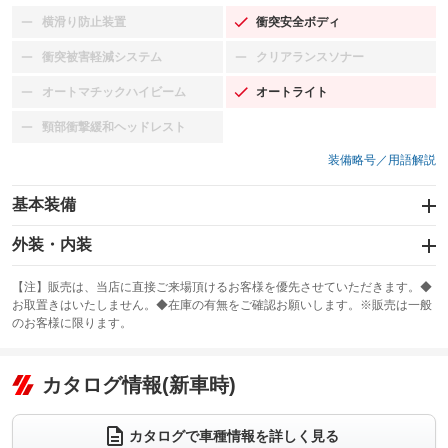
横滑り防止装置
衝突安全ボディ
：装備なし
：装備あり
衝突被害軽減システム
クリアランスソナー
：装備なし
：装備なし
オートマチックハイビーム
オートライト
：装備なし
：装備あり
頸部衝撃緩和ヘッドレスト
：装備なし
装備略号／用語解説
基本装備
エアバッグ：運転席/助手席/サイド
外装・内装
：装備あり
スライドドア
カーナビ：HDDナビ
：装備なし
：装備あり
【注】販売は、当店に直接ご来場頂けるお客様を優先させていただきます。◆
お取置きはいたしません。◆在庫の有無をご確認お願いします。※販売は一般
サンルーフ
ABS
TV
：装備なし
：装備あり
：装備なし
のお客様に限ります。
エアコン
Wエアコン
オーディオ：CDまたはCDチェンジャー
：装備なし
：装備あり
：装備あり
リフトアップ
パワーステアリング
カタログ情報(新車時)
ビジュアル：-／DVD再生
：装備なし
：装備あり
：装備あり
ダウンヒルアシストコントロール
アルミホイール：18インチ
：装備なし
：装備あり
カタログで車種情報を詳しく見る