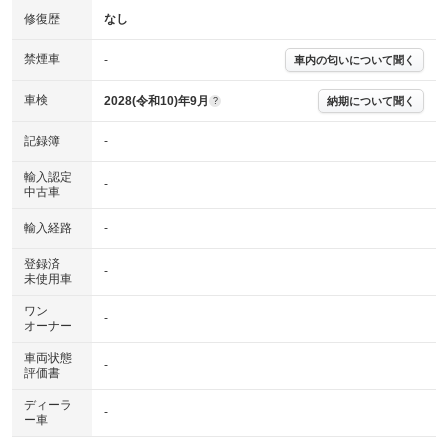
修復歴
なし
禁煙車
-
車内の匂いについて聞く
車検
2028(令和10)年9月
納期について聞く
?
記録簿
-
輸入認定
-
中古車
輸入経路
-
登録済
-
未使用車
ワン
-
オーナー
車両状態
-
評価書
ディーラ
-
ー車