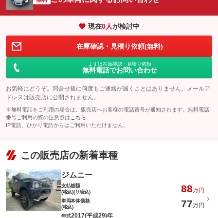
現在
0
人
が検討中
在庫確認・見積り依頼(無料)
まずは在庫確認・見積り依頼
無料電話でお問い合わせ
お気軽にどうぞ。問合せ後に何度もご連絡が届くことはありません。メールア
ドレスは販売店に公開されません。
※無料電話をご利用の場合は、販売店へお客様の電話番号が通知されます。無料電話
番号ご利用の際の注意点は
こちら
IP電話、ひかり電話からはご利用いただけません。
この販売店の新着車種
ジムニー
支払総額
88
万円
(税込)(リ済込)
車両本体価格
77
万円
(税込)
2017(平成29)年
年式