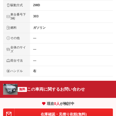
駆動方式
2WD
車台番号下
303
3桁
燃料
ガソリン
その他
―
全体のサイ
―
ズ
荷台寸法
―
ハンドル
右
この車両に関するお問い合わせ
無料
現在
0
人
が検討中
在庫確認・見積り依頼(無料)