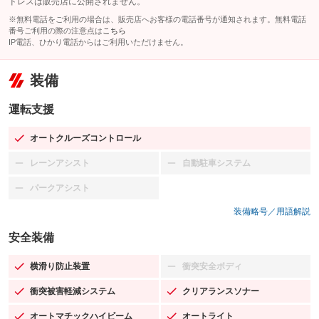
ドレスは販売店に公開されません。
※無料電話をご利用の場合は、販売店へお客様の電話番号が通知されます。無料電話
番号ご利用の際の注意点は
こちら
IP電話、ひかり電話からはご利用いただけません。
装備
運転支援
オートクルーズコントロール
：装備あり
レーンアシスト
自動駐車システム
：装備なし
：装備なし
パークアシスト
：装備なし
装備略号／用語解説
安全装備
横滑り防止装置
衝突安全ボディ
：装備あり
：装備なし
衝突被害軽減システム
クリアランスソナー
：装備あり
：装備あり
オートマチックハイビーム
オートライト