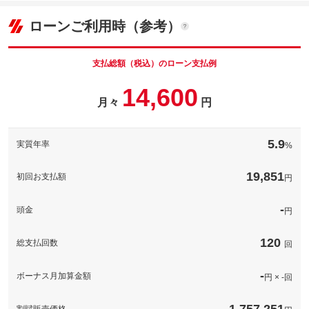
7
ョン価格
万円
(税込)
パック内容
ローンご利用時（参考）
車両本体価
119.9
万円
グー保証は、グーネットが全国展開する中古車専用の長期保証制
格
度です。業界最多水準の保証範囲と安心の価格設定で、あなたの
カーライフを強力にサポートします。
支払総額（税込）のローン支払例
パック内容
サービス内容：新品ドライブレコーダー前、後 ＋，取り付け工
備考
－
14,600
賃込み！事故や煽り運転時の有力な目撃者。駐車中の防犯対策
月々
円
や、美しい旅の思い出記録にも役立ちます。万が一の備えとし
[保証付]：3年・走行無制限
パック内容
グー保証なら業界最高水準の保証内容、業界最多水準の保証範囲
て、導入を強くお勧めします！
保証
と安心の価格設定であなたのカーライフを強力にサポート！全国
当店では、お客様のお車に合わせたお得な消耗品整備プランをご
５０００工場のネットワークを持ち旅先での思いがけない故障や
用意しております！日々の走行で劣化する主要な消耗品をプロの
備考
－
5.9
実質年率
%
トラブル時にも安心！
目で点検・交換いたします。詳細はお気軽にスタッフまでお問い
合わせください
計410項目
保証
基本支払総額と同じ
保証範囲は４１０項目以上。故障がおきても、電話１本で即対
19,851
初回お支払額
当店では、お客様のお車に合わせたお得な消耗品整備プランをご
円
保証項目
応。専用コールセンターが、あなたのカーライフをサポートしま
用意しております。例えば「エンジンオイル・フィルター・エア
す。専任のオペレーターが対応するため、修理の承認から作業の
保証項目
-
備考
コンフィルター・バッテリー」など劣化する主要な消耗品をプロ
着手までが早いのが特徴です。
の目で点検・交換いたします
-
頭金
円
無制限。車両本体価格。
修理回数・
-
国産車の場合、車両本体価格（税込）を上限とします。車両本体
上限金額
修理回数・
価格（税込）が５０万円以下の場合は上限を５０万円（税込）ま
保証
基本支払総額と同じ
上限金額
120
総支払回数
回
でとします。輸入車の場合は、１００万円（税込）を上限としま
免責金
-
す。
保証項目
-
無し
保証修理受
-
ボーナス月加算金額
-
円 × -回
本保証の開始時からの走行距離が５００Ｋｍに満たない車両に生
付先
修理回数・
免責金
じたエンジン本体及びトランスミッションの交換又はオーバーホ
-
上限金額
ロードサー
ールについて、本保証に基づき保証修理を行う責任を負わないも
-