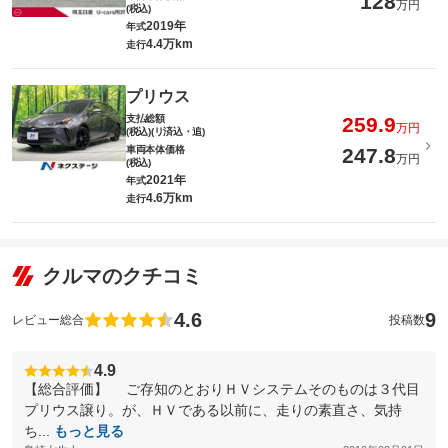
128
万円
(税込)
2019年
年式
4.4万km
走行
プリウス
支払総額
259.9
万円
(税込)(リ済込・追)
車両本体価格
247.8
万円
(税込)
2021年
年式
4.6万km
走行
クルマのクチコミ
4.6
9
レビュー総合
投稿数
4.9
【総合評価】 ご存知のとおりＨＶシステムそのものは３代目
プリウス譲り。が、ＨＶである以前に、走りの素直さ、気持
ち...
もっと見る