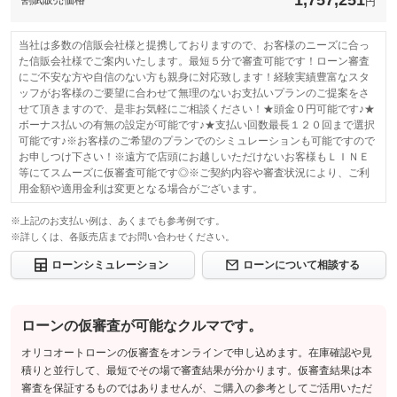
1,757,251
割賦販売価格
ビスの有無
のとします。
円
免責金
-
保証修理受
グー保証サポートデスク
付先
このパックの見積もり依頼（無料）
保証修理受
当社は多数の信販会社様と提携しておりますので、お客様のニーズに合っ
-
付先
ロードサー
た信販会社様でご案内いたします。最短５分で審査可能です！ローン審査
有り
ビスの有無
にご不安な方や自信のない方も親身に対応致します！経験実績豊富なスタ
ロードサー
-
ビスの有無
ッフがお客様のご要望に合わせて無理のないお支払いプランのご提案をさ
せて頂きますので、是非お気軽にご相談ください！★頭金０円可能です♪★
このパックの見積もり依頼（無料）
ボーナス払いの有無の設定が可能です♪★支払い回数最長１２０回まで選択
このパックの見積もり依頼（無料）
可能です♪※お客様のご希望のプランでのシミュレーションも可能ですので
お申しつけ下さい！※遠方で店頭にお越しいただけないお客様もＬＩＮＥ
等にてスムーズに仮審査可能です◎※ご契約内容や審査状況により、ご利
用金額や適用金利は変更となる場合がございます。
※上記のお支払い例は、あくまでも参考例です。
※詳しくは、各販売店までお問い合わせください。
ローンシミュレーション
ローンについて相談する
ローンの仮審査が可能なクルマです。
オリコオートローンの仮審査をオンラインで申し込めます。在庫確認や見
積りと並行して、最短でその場で審査結果が分かります。仮審査結果は本
審査を保証するものではありませんが、ご購入の参考としてご活用いただ