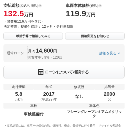
支払総額
車両本体価格
(税込/リ済込)
(税込)
132.5
119.9
万円
万円
（諸費用12.6万円を含む）
法定整備：
整備付
保証：
12ヶ月・走行無制限
希望予算で相談してみる
価格変更をお知らせ
14,600
月々
円
通常ローン
詳細を見る
実質年率5.9%・120回
ローンについて相談する
走行距離
年式
修復歴
排気量
5.8
2017
2000
なし
万km
(平成29)年
cc
車検
車体色
マシーングレープレミアムメタリッ
車検整備付
ク
支払総額には、車両本体価格の他、保険料、税金、登録等に伴う費用、リサイクル預託金