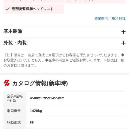
：装備あり
：装備あり
頸部衝撃緩和ヘッドレスト
：装備あり
装備略号／用語解説
基本装備
エアバッグ：運転席/助手席/サイド
外装・内装
：装備あり
スライドドア
カーナビ：メモリーナビ他
：装備なし
：装備あり
【注】販売は、当店に直接ご来場頂けるお客様を優先させていただきます。◆
お取置きはいたしません。◆在庫の有無をご確認お願いします。※販売は一般
サンルーフ
ABS
TV：フルセグ
：装備なし
：装備あり
：装備あり
のお客様に限ります。
エアコン
Wエアコン
オーディオ：CDまたはCDチェンジャー／ミュージックプレイヤー接続
：装備あり
：装備なし
：装備あり
可
リフトアップ
パワーステアリング
カタログ情報(新車時)
：装備なし
：装備あり
ビジュアル：-／DVD再生
：装備あり
ダウンヒルアシストコントロール
：装備なし
アルミホイール：アルミホイール
全長×全幅
：装備あり
4580x1795x1455mm
×全高
パワーウィンドウ
盗難防止システム
：装備あり
：装備あり
革シート
ハーフレザーシート
：装備あり
：装備なし
車両重量
1420kg
アイドリングストップ
ドライブレコーダー
：装備あり
：装備なし
キーレス
LEDヘッドランプ
：装備あり
：装備あり
USB入力端子
Bluetooth接続
駆動形式
FF
：装備あり
：装備あり
HID(キセノンライト)
ポータブルナビ
：装備なし
：装備なし