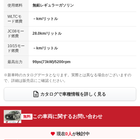
100V電源
クリーンディーゼル
使用燃料
無鉛レギュラーガソリン
：装備なし
：装備なし
バックカメラ
ETC
：装備あり
：装備あり
センターデフロック
：装備なし
WLTCモ
エアロ
スマートキー
－km/リットル
：装備なし
：装備あり
ード燃費
レンタカーアップ
展示・試乗車
：装備なし
：装備なし
ローダウン
ランフラットタイヤ
：装備なし
：装備なし
JC08モー
28.0km/リットル
ド燃費
電動格納ミラー
：装備あり
パワーシート
3列シート
：装備あり
：装備なし
10/15モー
装備略号／用語解説
－km/リットル
ド燃費
ベンチシート
フルフラットシート
：装備なし
：装備なし
チップアップシート
オットマン
最高出力
99ps(73kW)/5200rpm
：装備なし
：装備なし
電動格納サードシート
シートヒーター
：装備なし
：装備あり
※新車時のカタログデータとなります。実際とは異なる場合がございますの
で、詳細は販売店にご確認ください。
ウォークスルー
後席モニター
：装備なし
：装備なし
カタログで車種情報を詳しく見る
電動リアゲート
フロントカメラ
：装備なし
：装備あり
シートエアコン
全周囲カメラ
：装備なし
：装備あり
この車両に関するお問い合わせ
サイドカメラ
無料
ルーフレール
：装備あり
：装備なし
エアサスペンション
ヘッドライトウォッシャー
：装備なし
：装備なし
現在
0
人
が検討中
装備略号／用語解説