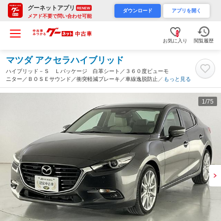
グーネットアプリ
RENEW
ダウンロード
アプリを開く
メアド不要で問い合わせ可能
0
お気に入り
閲覧履歴
マツダ アクセラハイブリッド
ハイブリッド－Ｓ Ｌパッケージ 白革シート／３６０度ビューモ
ニター／ＢＯＳＥサウンド／衝突軽減ブレーキ／車線逸脱防止／後
もっと見る
側方検知／誤発進抑制／クルーズコントロール／アダプティブＬＥ
Ｄライト／ソナー／シートヒーター／Ｐシート／ＥＴＣ（埼玉県）
1
/75