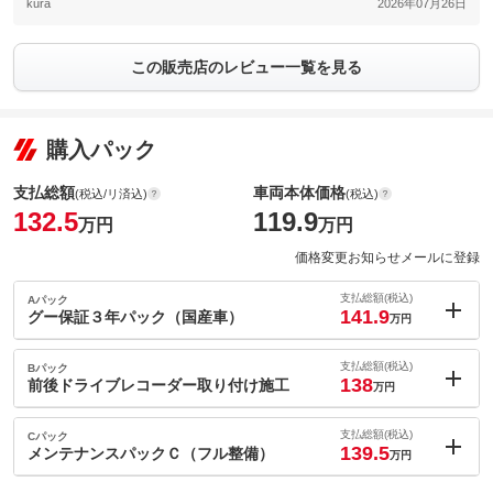
kura
2026年07月26日
この販売店のレビュー一覧を見る
購入パック
支払総額
車両本体価格
(税込/リ済込)
(税込)
132.5
119.9
万円
万円
価格変更お知らせメールに登録
支払総額(税込)
Aパック
141.9
グー保証３年パック（国産車）
万円
内：オプシ
9.4
ョン価格
支払総額(税込)
Bパック
万円
138
(税込)
前後ドライブレコーダー取り付け施工
万円
車両本体価
119.9
万円
内：オプシ
格
5.5
ョン価格
支払総額(税込)
Cパック
万円
139.5
(税込)
メンテナンスパックＣ（フル整備）
万円
車両本体価
119.9
万円
内：オプシ
格