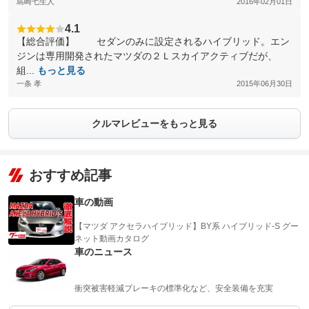
島崎七生人
2016年02月01日
4.1
【総合評価】 セダンのみに設定されるハイブリッド。エン
ジンは専用開発されたマツダの２Ｌスカイアクティブだが、
組...
もっと見る
一条 孝
2015年06月30日
クルマレビューをもっと見る
おすすめ記事
車の動画
【マツダ アクセラハイブリッド】BY系 ハイブリッド-S グー
ネット動画カタログ
車のニュース
衝突被害軽減ブレーキの標準化など、安全装備を充実