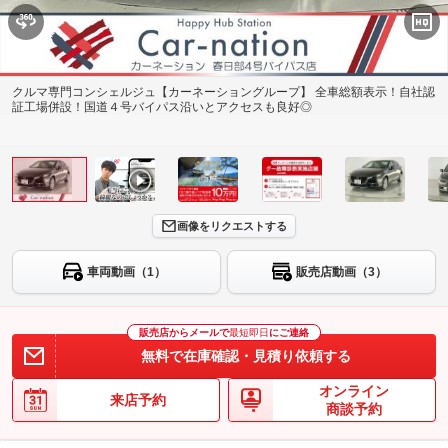
クルマ専門コンシェルジュ【カーネーショングループ】 全車総額表示！自社認
証工場併設！国道４号バイパス沿いとアクセスも良好◎
画像をリクエストする
車両動画（1）
販売店動画（3）
販売店からメールで
最短即日
にご連絡
無料で在庫確認・見積り依頼する
オンライン
来店予約
商談予約