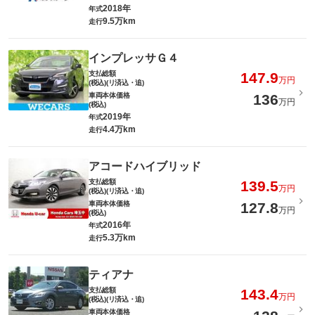
2018年
年式
9.5万km
走行
インプレッサＧ４
支払総額
147.9
万円
(税込)(リ済込・追)
車両本体価格
136
万円
(税込)
2019年
年式
4.4万km
走行
アコードハイブリッド
支払総額
139.5
万円
(税込)(リ済込・追)
車両本体価格
127.8
万円
(税込)
2016年
年式
5.3万km
走行
ティアナ
支払総額
143.4
万円
(税込)(リ済込・追)
車両本体価格