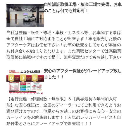
自社認証取得工場・板金工場で完備。お車
上限金額
-
のことは何でも対応可！
免責金
無し
保証修理
-
当社は整備・板金・修理・車検・カスタム等、お車関する事は
受付先
全て自社工場にて対応することが出来ます！車を販売した後の
整備付 法定12ヶ月または法定24ヶ月点検整備付
アフターケアはお任せ下さい！お車の販売をしてからが本当の
法定整備
※車検なし・車検整備付の場合は法定24ヶ月点検整備付
お付き合いの始まりとなります。また買取センターでは高額買
※商用車は6ヶ月または12ヶ月点検整備付
取価格に挑戦中ですので是非、無料査定だけでもお越し下さい
ご成約後・ご納車までに法定点検整備２４ヶ月点検を実施
法定整備
し、点検記録簿が発行されます。自社認証工場併設（認証
について
番号第４－６４１２号）別途、消耗品交換プランなど、大
安心のアフター保証がグレードアップ致し
変お得な整備プランもご用意しております。
ました！！
【走行距離・修理回数・無制限】＆【業界最長３年間加入可
能】な安心保証は、全国のディーラーにてご利用できるようお
選び頂けますので、他県からお越しのお客様にも安心・安全の
カーライフをお約束致します！！人気のレッカーサービスも自
動付帯とさらにグレードアップで新登場！！！