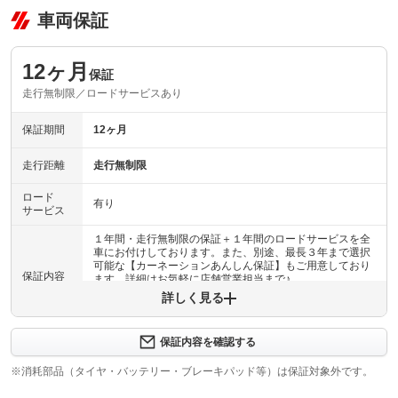
車両保証
12ヶ月
保証
走行無制限／ロードサービスあり
保証期間
12ヶ月
走行距離
走行無制限
ロード
有り
サービス
１年間・走行無制限の保証＋１年間のロードサービスを全
車にお付けしております。また、別途、最長３年まで選択
可能な【カーネーションあんしん保証】もご用意しており
保証内容
ます。詳細はお気軽に店舗営業担当まで♪
詳しく見る
保証内容について問い合わせる
保証内容を確認する
保証項目
-
※消耗部品（タイヤ・バッテリー・ブレーキパッド等）は保証対象外です。
修理回数
-