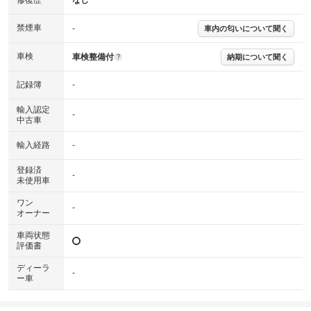
修復歴
なし
※グー鑑定は保証サービスではございません。購入時は必ず現車をご確認
下さい。
禁煙車
-
車内の匂いについて聞く
※実際にお渡しするコンディションチェックシートにつきましては、形式
および表示項目が異なる場合がございます。
※グー鑑定の評価はあくまでも記載している鑑定日の鑑定結果となりま
車検
車検整備付
納期について聞く
?
す。車両情報等の詳細は各販売店へお問い合わせ下さい。
記録簿
-
輸入認定
-
中古車
輸入経路
-
登録済
-
未使用車
ワン
-
オーナー
車両状態
評価書
ディーラ
-
ー車