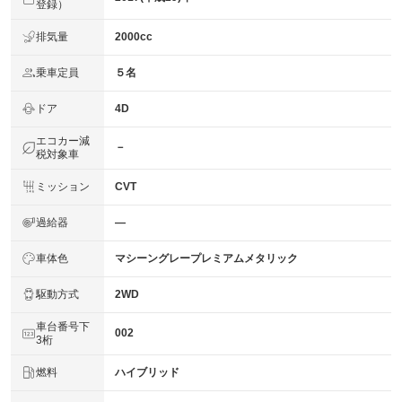
登録）
排気量
2000cc
乗車定員
５名
ドア
4D
エコカー減
－
税対象車
ミッション
CVT
過給器
―
車体色
マシーングレープレミアムメタリック
駆動方式
2WD
車台番号下
002
3桁
燃料
ハイブリッド