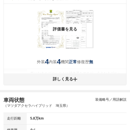
評価書を見る
4
4
外装
内装
機関
修復歴
正常
無
気になるキズやヘコミは補修済みですが、小さなキズやヘ
外装
コミが残っています。
詳しく見る
(車両外装)
キズ・へこみについて問い合わせる
内装
気になる汚れ等が、部分的にあります。
(内装状態)
車両状態
装備略号／用語解説
（マツダアクセラハイブリッド 埼玉県）
主要機関に不具合はありません。
機関
走行距離
5.8万km
詳細は鑑定書をご確認ください。
修復歴