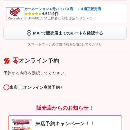
カーネーション４号バイパス店 ＪＵ適正販売店
4.6
114件
【STEP1】
認証画面でグーネットを友だち追加してから「許可する」ボタンを押
〒344-0015 埼玉県春日部市赤沼５３１－１
します
MAPで販売店までのルートを確認する
【STEP2】
トーク画面で
ボタンをタップして問い合わせを
完了してください。
スマートフォンの位置情報をONにしてください
こちら
オンライン予約
予約する内容を選択してください。
来店
オンライン商談予約
?
販売店からのお知らせ！
来店予約キャンペーン！！