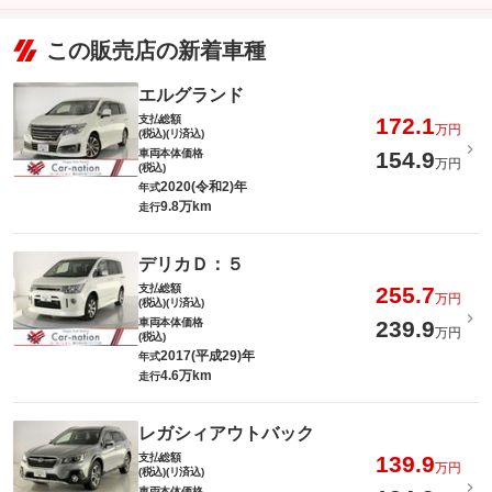
この販売店の新着車種
エルグランド
支払総額
172.1
万円
(税込)(リ済込)
車両本体価格
154.9
万円
(税込)
2020(令和2)年
年式
9.8万km
走行
デリカＤ：５
支払総額
255.7
万円
(税込)(リ済込)
車両本体価格
239.9
万円
(税込)
2017(平成29)年
年式
4.6万km
走行
レガシィアウトバック
支払総額
139.9
万円
(税込)(リ済込)
車両本体価格