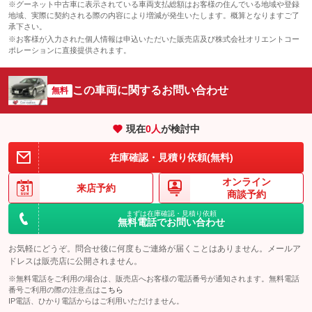
※グーネット中古車に表示されている車両支払総額はお客様の住んでいる地域や登録
地域、実際に契約される際の内容により増減が発生いたします。概算となりますご了
承下さい。
※お客様が入力された個人情報は申込いただいた販売店及び株式会社オリエントコー
ポレーションに直接提供されます。
この車両に関するお問い合わせ
無料
現在
0
人
が検討中
在庫確認・見積り依頼(無料)
オンライン
来店予約
商談予約
まずは在庫確認・見積り依頼
無料電話でお問い合わせ
お気軽にどうぞ。問合せ後に何度もご連絡が届くことはありません。メールア
ドレスは販売店に公開されません。
※無料電話をご利用の場合は、販売店へお客様の電話番号が通知されます。無料電話
番号ご利用の際の注意点は
こちら
IP電話、ひかり電話からはご利用いただけません。