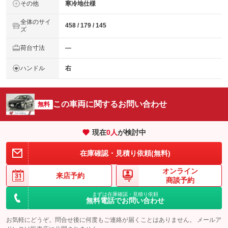
その他
寒冷地仕様
全体のサイ
458 / 179 / 145
ズ
荷台寸法
―
ハンドル
右
この車両に関するお問い合わせ
無料
現在
0
人
が検討中
在庫確認・見積り依頼(無料)
オンライン
来店予約
商談予約
まずは在庫確認・見積り依頼
無料電話でお問い合わせ
お気軽にどうぞ。問合せ後に何度もご連絡が届くことはありません。 メールア