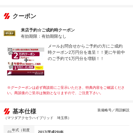
クーポン
来店予約☆ご成約時クーポン
有効期限：有効期限なし
メールお問合せからご予約の方にご成約
時クーポン2万円分を進呈！！更に午前中
のご予約で1万円分を増額！！
※グークーポンは必ず商談前にご呈示いただき、特典内容をご確認くださ
い。商談後のご呈示は無効となりますので、ご注意下さい。
基本仕様
装備略号／用語解説
（マツダアクセラハイブリッド 埼玉県）
年式（初度
2017(平成29)年