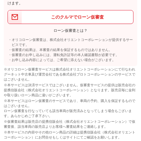
けます。
このクルマでローン仮審査
ローン仮審査とは？
オリコローン仮審査は、株式会社オリエントコーポレーションが提供するサー
ビスです。
仮審査の結果は、本審査の結果を保証するものではありません。
仮審査のお申し込みには、運転免許証等の本人確認書類が必要です。
お申し込み内容によっては、ご希望に添えない場合がございます。
※オリコローン仮審査サービスは株式会社オリエントコーポレーションにて行なわれ
グーネット中古車及び運営会社である株式会社プロトコーポレーションのサービスで
はございません。
※本サービスは決済サービスではございません。仮審査サービスの提供は販売会社の
提携信販会社（株式会社オリエントコーポレーション）となります。販売店毎に金利
や取り扱いローン商品に違いがございます。
※本サービスはローン仮審査のサービスであり、車両の予約、購入を保証するもので
はございません。
ローン仮審査を行なっていても該当車両が販売済みとなってしまう場合もございま
す。あらかじめご了承下さい。
※仮審査結果は販売店の提携信販会社（株式会社オリエントコーポレーション）で仮
審査後、該当車両の販売店よりお客様へ審査結果をご連絡します。
※本サービスの内容やその他ローン商品の詳細は提携信販会社（株式会社オリエント
コーポレーション）にお問合せもしくはサイトにてご確認をお願いします。