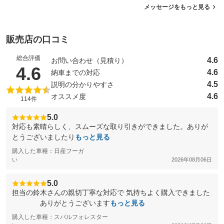
メッセージをもっと見る
販売店の口コミ
総合評価
4.6
お問い合わせ（見積り）
（5点満点中）
4.6
4.6
納車までの対応
4.5
説明の分かりやすさ
4.6
オススメ度
114件
5.0
対応も素晴らしく、スムーズな取り引きができました。ありが
とうございましたり
もっと見る
購入した車種：日産フーガ
い
2026年08月06日
5.0
担当の鈴木さんの親切丁寧な対応で 気持ちよく購入できました
ありがとうございます
もっと見る
購入した車種：スバルフォレスター