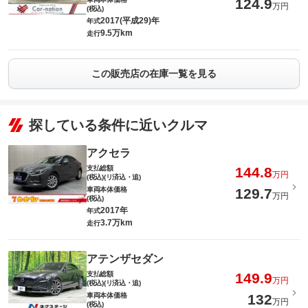
124.9
万円
(税込)
2017(平成29)年
年式
9.5万km
走行
この販売店の在庫一覧を見る
探している条件に近いクルマ
アクセラ
支払総額
144.8
万円
(税込)(リ済込・追)
車両本体価格
129.7
万円
(税込)
2017年
年式
3.7万km
走行
アテンザセダン
支払総額
149.9
万円
(税込)(リ済込・追)
車両本体価格
132
万円
(税込)