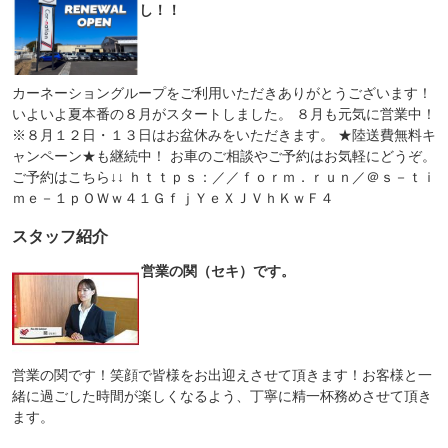
し！！
カーネーショングループをご利用いただきありがとうございます！
いよいよ夏本番の８月がスタートしました。 ８月も元気に営業中！
※８月１２日・１３日はお盆休みをいただきます。 ★陸送費無料キ
ャンペーン★も継続中！ お車のご相談やご予約はお気軽にどうぞ。
ご予約はこちら↓↓ ｈｔｔｐｓ：／／ｆｏｒｍ．ｒｕｎ／＠ｓ－ｔｉ
ｍｅ－１ｐＯＷｗ４１ＧｆｊＹｅＸＪＶｈＫｗＦ４
スタッフ紹介
営業の関（セキ）です。
営業の関です！笑顔で皆様をお出迎えさせて頂きます！お客様と一
緒に過ごした時間が楽しくなるよう、丁寧に精一杯務めさせて頂き
ます。