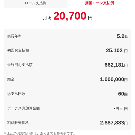
パック内容
ローン支払例
据置ローン支払例
安心＆充実のロードサービスを受けられる『ＪＡＦ』の新規入会
20,700
パックです☆一般道での「バッテリー上がり」・「パンク修
月々
円
理」・「キー閉じ込み」等の際に無料でサービスを受けられます
パック内容
ので万が一の時も安心です♪
希望ナンバーを取得するパックです。お好きな数字・思い出の数
字をお客様の愛車にも！※一部取得出来ないナンバーもございま
備考
－
5.2
実質年率
%
す。※人気の数字等は、抽選になることがございます。ご了承く
ださい。
25,102
このパックの見積もり依頼（無料）
初回お支払額
円
備考
－
662,181
最終回お支払額
円
このパックの見積もり依頼（無料）
1,000,000
頭金
円
60
総支払回数
回
-
ボーナス月加算金額
円 × -回
2,887,883
割賦販売価格
円
※上記のお支払い例は、あくまでも参考例です。