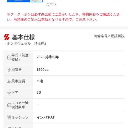
法定整備
定整備付 点検部位はエンジンオイル・オイルフィルタ
ます♪
について
ー・ワイパーゴム交換ブレーキ点検・調整・その他を確認
し納車致します。詳細はスタッフにご確認下さい。
※グークーポンは必ず商談前にご呈示いただき、特典内容をご確認くださ
い。商談後のご呈示は無効となりますので、ご注意下さい。
基本仕様
装備略号／用語解説
（ホンダヴェゼル 埼玉県）
年式（初度
2023(令和5)年
登録）
排気量
1500cc
乗車定員
５名
ドア
5D
エコカー減
－
税対象車
ミッション
インパネAT