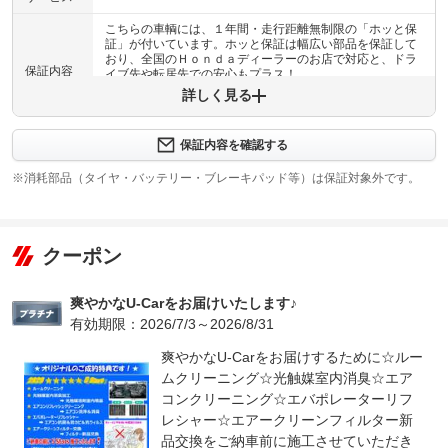
こちらの車輌には、１年間・走行距離無制限の「ホッと保
証」が付いています。ホッと保証は幅広い部品を保証して
おり、全国のＨｏｎｄａディーラーのお店で対応と、ドラ
保証内容
イブ先や転居先での安心もプラス！
詳しく見る
保証内容について問い合わせる
保証内容を確認する
保証項目
保証の限度額はございません。
※消耗部品（タイヤ・バッテリー・ブレーキパッド等）は保証対象外です。
修理回数
無制限
限度額無制限
上限金額
保証の限度額はございません。
クーポン
無し
免責金
保証内の修理であれば基本的にはお客様に免責はありませ
爽やかなU-Carをお届けいたします♪
ん。
有効期限：2026/7/3～2026/8/31
保証修理
全国のＨｏｎｄａのお店で保証修理が可能です。ドライブ
受付先
先や転居先でも安心してお乗り頂けます。
爽やかなU-Carをお届けするために☆ルー
ムクリーニング☆光触媒室内消臭☆エア
整備付 法定12ヶ月または法定24ヶ月点検整備付
法定整備
※車検なし・車検整備付の場合は法定24ヶ月点検整備付
コンクリーニング☆エバポレーターリフ
※商用車は6ヶ月または12ヶ月点検整備付
レシャー☆エアークリーンフィルター新
品交換をご納車前に施工させていただき
法定２４ヶ月点検付※貨物など一部車両は１２ヶ月点検法