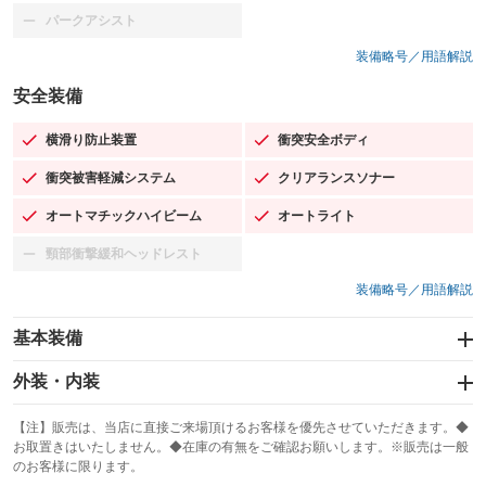
パークアシスト
：装備なし
装備略号／用語解説
安全装備
横滑り防止装置
衝突安全ボディ
：装備あり
：装備あり
衝突被害軽減システム
クリアランスソナー
：装備あり
：装備あり
オートマチックハイビーム
オートライト
：装備あり
：装備あり
頸部衝撃緩和ヘッドレスト
：装備なし
装備略号／用語解説
基本装備
エアバッグ：運転席/助手席/サイド
外装・内装
：装備あり
スライドドア
カーナビ
：装備なし
：装備なし
【注】販売は、当店に直接ご来場頂けるお客様を優先させていただきます。◆
お取置きはいたしません。◆在庫の有無をご確認お願いします。※販売は一般
サンルーフ
ABS
TV
：装備なし
：装備あり
：装備なし
のお客様に限ります。