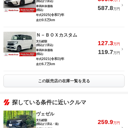
万円
(税込)(リ済込)
車両本体価格
587.8
万円
(税込)
2025(令和7)年
年式
0.5万km
走行
Ｎ－ＢＯＸカスタム
支払総額
127.3
万円
(税込)(リ済込)
車両本体価格
119.7
万円
(税込)
2021(令和3)年
年式
6.7万km
走行
この販売店の在庫一覧を見る
探している条件に近いクルマ
ヴェゼル
支払総額
259.9
万円
(税込)(リ済込・追)