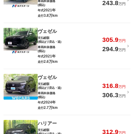
車両本体価格
243.8
万円
(税込)
2021年
年式
3.8万km
走行
ヴェゼル
支払総額
305.9
万円
(税込)(リ済込・追)
車両本体価格
294.9
万円
(税込)
2021年
年式
2.6万km
走行
ヴェゼル
支払総額
316.8
万円
(税込)(リ済込・追)
車両本体価格
306.3
万円
(税込)
2024年
年式
2.7万km
走行
ハリアー
支払総額
312.9
万円
(税込)(リ済込・追)