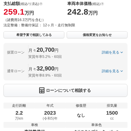
支払総額
車両本体価格
(税込/リ済込)
(税込)
259.1
242.8
万円
万円
（諸費用16.3万円を含む）
法定整備：
整備付
保証：
12ヶ月・走行無制限
希望予算で相談してみる
価格変更をお知らせ
20,700
月々
円
据置ローン
詳細を見る
実質年率5.2%・60回
32,900
月々
円
通常ローン
詳細を見る
実質年率8.9%・60回
ローンについて相談する
走行距離
年式
修復歴
排気量
2.2
2023
1500
なし
万km
(令和5)年
cc
車検
車体色