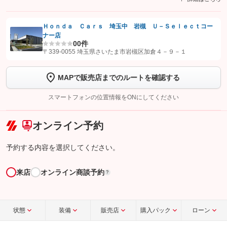
Ｈｏｎｄａ Ｃａｒｓ 埼玉中 岩槻 Ｕ－Ｓｅｌｅｃｔコー
ナー店
【STEP1】
認証画面でグーネットを友だち追加してから「許可する」ボタンを押
0
0件
します
〒339-0055 埼玉県さいたま市岩槻区加倉４－９－１
【STEP2】
トーク画面で
ボタンをタップして問い合わせを
MAPで販売店までのルートを確認する
完了してください。
スマートフォンの位置情報をONにしてください
こちら
オンライン予約
予約する内容を選択してください。
来店
オンライン商談予約
?
状態
装備
販売店
購入パック
ローン