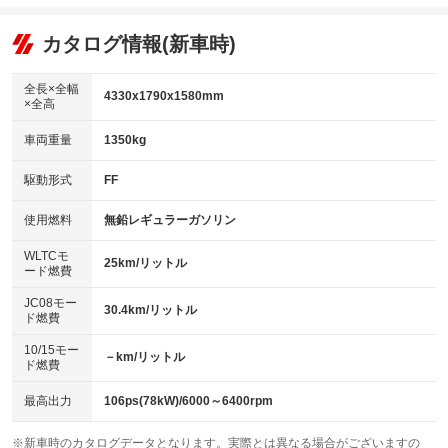
エアコン
Wエアコン
オーディオ：ミュージックプレイヤー接続可
：装備あり
：装備なし
：装備あり
リフトアップ
パワーステアリング
カタログ情報(新車時)
ビジュアル
：装備なし
：装備あり
：装備なし
ダウンヒルアシストコントロール
アルミホイール：アルミホイール
：装備あり
：装備あり
全長×全幅
4330x1790x1580mm
×全高
パワーウィンドウ
盗難防止システム
革シート
ハーフレザーシート
：装備あり
：装備あり
：装備なし
：装備なし
車両重量
1350kg
アイドリングストップ
ドライブレコーダー
キーレス
LEDヘッドランプ
：装備あり
：装備なし
：装備あり
：装備あり
USB入力端子
Bluetooth接続
駆動形式
FF
HID(キセノンライト)
ポータブルナビ
：装備あり
：装備あり
：装備なし
：装備なし
100V電源
クリーンディーゼル
バックカメラ
ETC
使用燃料
無鉛レギュラーガソリン
：装備なし
：装備なし
：装備あり
：装備あり
センターデフロック
エアロ
スマートキー
：装備なし
WLTCモ
：装備なし
：装備あり
25km/リットル
ード燃費
レンタカーアップ
展示・試乗車
ローダウン
ランフラットタイヤ
：装備なし
：装備なし
：装備なし
：装備なし
JC08モー
30.4km/リットル
ド燃費
電動格納ミラー
パワーシート
3列シート
：装備あり
：装備なし
：装備なし
10/15モー
装備略号／用語解説
－km/リットル
ベンチシート
フルフラットシート
ド燃費
：装備なし
：装備なし
チップアップシート
オットマン
：装備あり
：装備なし
最高出力
106ps(78kW)/6000～6400rpm
電動格納サードシート
シートヒーター
：装備なし
：装備なし
※新車時のカタログデータとなります。実際とは異なる場合がございますの