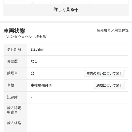
気になるようなキズやヘコミがあります。
外装
詳しく見る
(車両外装)
キズ・へこみについて問い合わせる
内装
気になる汚れ等が、部分的にあります。
(内装状態)
車両状態
装備略号／用語解説
主要機関に不具合はありません。
機関
（ホンダヴェゼル 埼玉県）
詳細は鑑定書をご確認ください。
修復歴
走行距離
2.2万km
※グー鑑定は保証サービスではございません。購入時は必ず現車をご確認
修復歴
なし
下さい。
※実際にお渡しするコンディションチェックシートにつきましては、形式
禁煙車
車内の匂いについて聞く
および表示項目が異なる場合がございます。
※グー鑑定の評価はあくまでも記載している鑑定日の鑑定結果となりま
車検
車検整備付
す。車両情報等の詳細は各販売店へお問い合わせ下さい。
納期について聞く
?
記録簿
-
輸入認定
-
中古車
輸入経路
-