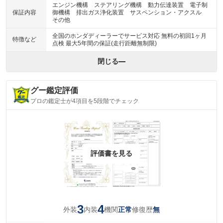
エンジン機構 ステアリング機構 動力伝達装置 電子制
保証内容
御機構 排出ガス浄化装置 サスペンション・アクスル
その他
全国のホンダディーラーでサービス対応 無料の初回1ヶ月
特徴など
点検 最大5年間の保証(走行距離無制限)
閉じる
グー鑑定評価
プロの鑑定士が4項目を5段階でチェック
評価書を見る
3
4
外装
内装
機関
修復歴
正常
無