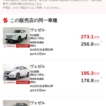
※無料電話をご利用の場合は、販売店へお客様の電話番号が通知されます。無料電話
番号ご利用の際の注意点は
こちら
IP電話、ひかり電話からはご利用いただけません。
この販売店の同一車種
ヴェゼル
支払総額
273.1
万円
(税込)(リ済込)
車両本体価格
256.8
万円
(税込)
2023(令和5)年
年式
4.4万km
走行
ヴェゼル
支払総額
195.3
万円
(税込)(リ済込)
車両本体価格
178.8
万円
(税込)
2019(令和1)年
年式
4.9万km
走行
ヴェゼル