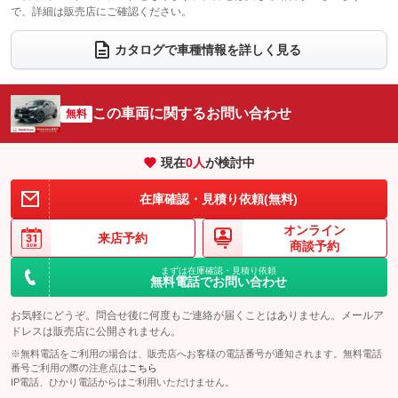
で、詳細は販売店にご確認ください。
ウォークスルー
後席モニター
：装備なし
：装備なし
電動リアゲート
フロントカメラ
カタログで車種情報を詳しく見る
：装備なし
：装備なし
シートエアコン
全周囲カメラ
：装備なし
：装備なし
サイドカメラ
ルーフレール
この車両に関するお問い合わせ
：装備なし
無料
：装備なし
エアサスペンション
ヘッドライトウォッシャー
：装備なし
：装備なし
現在
0
人
が検討中
装備略号／用語解説
在庫確認・見積り依頼(無料)
オンライン
来店予約
商談予約
まずは在庫確認・見積り依頼
無料電話でお問い合わせ
お気軽にどうぞ。問合せ後に何度もご連絡が届くことはありません。メールア
ドレスは販売店に公開されません。
※無料電話をご利用の場合は、販売店へお客様の電話番号が通知されます。無料電話
番号ご利用の際の注意点は
こちら
IP電話、ひかり電話からはご利用いただけません。