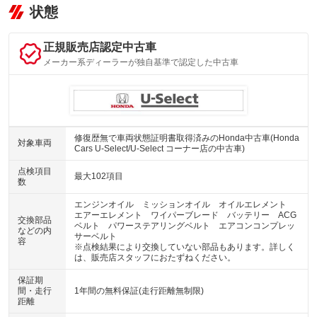
状態
正規販売店認定中古車
メーカー系ディーラーが独自基準で認定した中古車
修復歴無で車両状態証明書取得済みのHonda中古車(Honda
対象車両
Cars U-Select/U-Select コーナー店の中古車)
点検項目
最大102項目
数
エンジンオイル ミッションオイル オイルエレメント
エアーエレメント ワイパーブレード バッテリー ACG
交換部品
ベルト パワーステアリングベルト エアコンコンプレッ
などの内
サーベルト
容
※点検結果により交換していない部品もあります。詳しく
は、販売店スタッフにおたずねください。
保証期
間・走行
1年間の無料保証(走行距離無制限)
距離