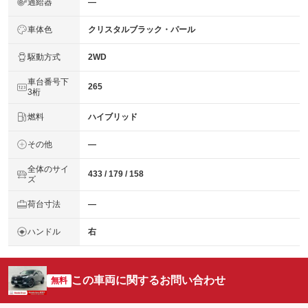
過給器
―
車体色
クリスタルブラック・パール
駆動方式
2WD
車台番号下
265
3桁
燃料
ハイブリッド
その他
―
全体のサイ
433 / 179 / 158
ズ
荷台寸法
―
ハンドル
右
この車両に関するお問い合わせ
無料