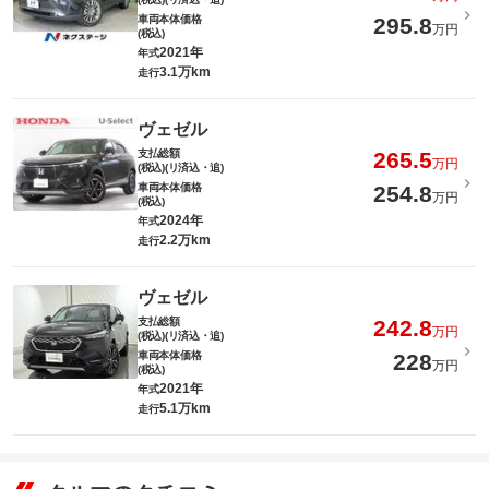
車両本体価格
295.8
万円
(税込)
2021年
年式
3.1万km
走行
ヴェゼル
支払総額
265.5
万円
(税込)(リ済込・追)
車両本体価格
254.8
万円
(税込)
2024年
年式
2.2万km
走行
ヴェゼル
支払総額
242.8
万円
(税込)(リ済込・追)
車両本体価格
228
万円
(税込)
2021年
年式
5.1万km
走行