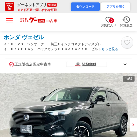
グーネットアプリ
RENEW
ダウンロード
アプリを開く
メアド不要で問い合わせ可能
0
お気に入り
閲覧履歴
ホンダ ヴェゼル
ｅ：ＨＥＶＸ ワンオーナー 純正８インチコネクトディスプレ
イ ＣａｒＰｌａｙ バックカメラＢｌｕｅｔｏｏｔｈ ビルトイ
もっと見る
ンＥＴＣ コーナーセンサー ＬＥＤヘッドライト フォグラン
プ 純正１６インチアルミホイール（埼玉県）
正規販売店認定中古車
1
/64