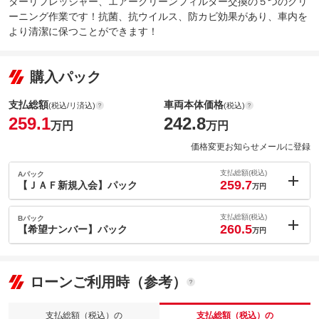
ターリフレッシャー、エアークリーンフィルター交換の５つのクリ
ーニング作業です！抗菌、抗ウイルス、防カビ効果があり、車内を
より清潔に保つことができます！
購入パック
支払総額
車両本体価格
(税込/リ済込)
(税込)
259.1
242.8
万円
万円
価格変更お知らせメールに登録
支払総額(税込)
Aパック
259.7
【ＪＡＦ新規入会】パック
万円
内：オプシ
0.6
ョン価格
支払総額(税込)
Bパック
万円
260.5
(税込)
【希望ナンバー】パック
万円
車両本体価
242.8
万円
内：オプシ
格
1.4
ョン価格
万円
(税込)
ローンご利用時（参考）
車両本体価
242.8
万円
格
支払総額（税込）の
支払総額（税込）の