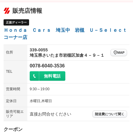
販売店情報
正規ディーラー
Ｈｏｎｄａ Ｃａｒｓ 埼玉中 岩槻 Ｕ－Ｓｅｌｅｃｔ
コーナー店
339-0055
住所
MAP
埼玉県さいたま市岩槻区加倉４－９－１
0078-6040-3536
TEL
無料電話
営業時間
9:30～19:00
定休日
水曜日,木曜日
販売可能エ
直接お問合せください
陸送費について聞く
リア
クーポン