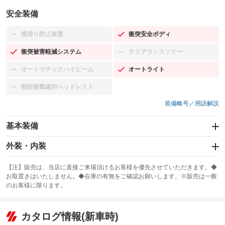
安全装備
横滑り防止装置
衝突安全ボディ
：装備なし
：装備あり
衝突被害軽減システム
クリアランスソナー
：装備あり
：装備なし
オートマチックハイビーム
オートライト
：装備なし
：装備あり
頸部衝撃緩和ヘッドレスト
：装備なし
装備略号／用語解説
基本装備
エアバッグ：運転席/助手席/サイド
外装・内装
：装備あり
スライドドア
カーナビ：HDDナビ
：装備なし
：装備あり
【注】販売は、当店に直接ご来場頂けるお客様を優先させていただきます。◆
お取置きはいたしません。◆在庫の有無をご確認お願いします。※販売は一般
サンルーフ
ABS
TV：フルセグ
：装備なし
：装備あり
：装備あり
のお客様に限ります。
エアコン
Wエアコン
オーディオ：CDまたはCDチェンジャー／ミュージックサーバー
：装備あり
：装備なし
：装備あり
リフトアップ
パワーステアリング
カタログ情報(新車時)
ビジュアル：-／DVD再生
：装備なし
：装備あり
：装備あり