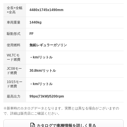
ダウンヒルアシストコントロール
アルミホイール：15インチ
：装備なし
：装備あり
全長×全幅
4480x1745x1490mm
×全高
パワーウィンドウ
盗難防止システム
革シート
ハーフレザーシート
：装備あり
：装備あり
：装備あり
：装備なし
車両重量
1440kg
アイドリングストップ
ドライブレコーダー
キーレス
LEDヘッドランプ
：装備あり
：装備なし
：装備あり
：装備あり
USB入力端子
Bluetooth接続
駆動形式
FF
HID(キセノンライト)
ポータブルナビ
：装備なし
：装備あり
：装備なし
：装備なし
100V電源
クリーンディーゼル
バックカメラ
ETC
使用燃料
無鉛レギュラーガソリン
：装備なし
：装備なし
：装備あり
：装備あり
センターデフロック
エアロ
スマートキー
：装備なし
WLTCモ
：装備なし
：装備あり
－km/リットル
ード燃費
レンタカーアップ
展示・試乗車
ローダウン
ランフラットタイヤ
：装備なし
：装備なし
：装備なし
：装備なし
JC08モー
30.8km/リットル
ド燃費
電動格納ミラー
パワーシート
3列シート
：装備あり
：装備あり
：装備なし
10/15モー
装備略号／用語解説
－km/リットル
ベンチシート
フルフラットシート
ド燃費
：装備なし
：装備なし
チップアップシート
オットマン
：装備なし
：装備なし
最高出力
99ps(73kW)/5200rpm
電動格納サードシート
シートヒーター
：装備なし
：装備あり
※新車時のカタログデータとなります。実際とは異なる場合がございますの
で、詳細は販売店にご確認ください。
ウォークスルー
後席モニター
：装備なし
：装備なし
電動リアゲート
フロントカメラ
カタログで車種情報を詳しく見る
：装備なし
：装備なし