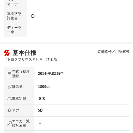
-
オーナー
車両状態
評価書
ディーラ
-
ー車
基本仕様
装備略号／用語解説
（トヨタプリウスＰＨＶ 埼玉県）
年式（初度
2014(平成26)年
登録）
排気量
1800cc
乗車定員
５名
ドア
5D
エコカー減
－
税対象車