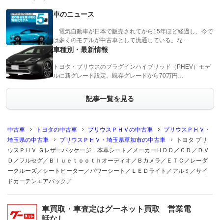
車のニュース
電気自動車が日本で販売されてから15年ほど経過し、今で
は多くのモデルが中古車として流通している。な…
車種別・最新情報
トヨタ・プリウスのプラグインハイブリッド（PHEV）モデ
ルに新グレード設定。既存グレードから70万円…
記事一覧を見る
中古車
トヨタの中古車
プリウスＰＨＶの中古車
プリウスＰＨＶ・
埼玉県の中古車
プリウスＰＨＶ・埼玉県草加市の中古車
トヨタ プリ
ウスＰＨＶ Ｇレザーパッケージ 本革シート／メーカーＨＤＤ／ＣＤ／ＤＶ
Ｄ／フルセグ／Ｂｌｕｅｔｏｏｔｈオーディオ／Ｂカメラ／ＥＴＣ／レーダ
ークルーズ／シートヒーター／パワーシート／ＬＥＤライト／アルミ／サイ
ドカーテンエアバック／
車買取・車査定はグーネット買取 営業電
話なし