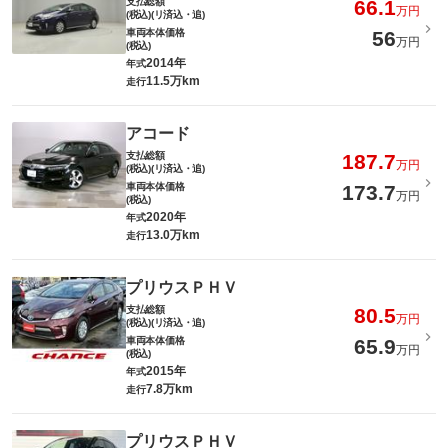
支払総額
66.1
万円
(税込)(リ済込・追)
車両本体価格
56
万円
(税込)
2014年
年式
11.5万km
走行
アコード
支払総額
187.7
万円
(税込)(リ済込・追)
車両本体価格
173.7
万円
(税込)
2020年
年式
13.0万km
走行
プリウスＰＨＶ
支払総額
80.5
万円
(税込)(リ済込・追)
車両本体価格
65.9
万円
(税込)
2015年
年式
7.8万km
走行
プリウスＰＨＶ