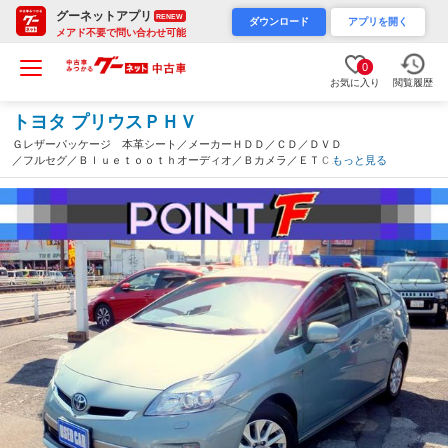
グーネットアプリ
RENEW
ダウンロード
アプリを開く
メアド不要で問い合わせ可能
0
お気に入り
閲覧履歴
トヨタ プリウスＰＨＶ
Ｇレザーパッケージ 本革シート／メーカーＨＤＤ／ＣＤ／ＤＶＤ
／フルセグ／Ｂｌｕｅｔｏｏｔｈオーディオ／Ｂカメラ／ＥＴＣ／
もっと見る
レーダークルーズ／シートヒーター／パワーシート／ＬＥＤライト
／アルミ／サイドカーテンエアバック／（埼玉県）