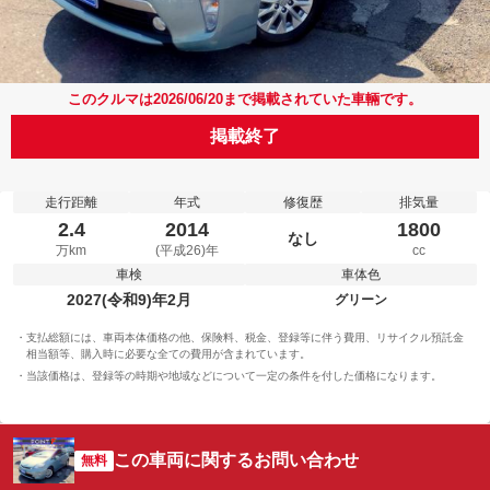
このクルマは2026/06/20まで掲載されていた車輛です。
掲載終了
走行距離
年式
修復歴
排気量
2.4
2014
1800
なし
万km
(平成26)年
cc
車検
車体色
2027(令和9)年2月
グリーン
支払総額には、車両本体価格の他、保険料、税金、登録等に伴う費用、リサイクル預託金
相当額等、購入時に必要な全ての費用が含まれています。
当該価格は、登録等の時期や地域などについて一定の条件を付した価格になります。
この車両に関するお問い合わせ
無料