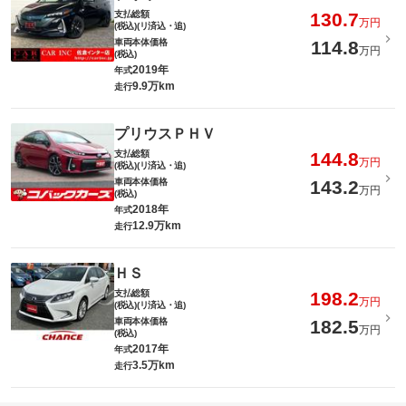
支払総額
130.7
万円
(税込)(リ済込・追)
車両本体価格
114.8
万円
(税込)
2019年
年式
9.9万km
走行
プリウスＰＨＶ
支払総額
144.8
万円
(税込)(リ済込・追)
車両本体価格
143.2
万円
(税込)
2018年
年式
12.9万km
走行
ＨＳ
支払総額
198.2
万円
(税込)(リ済込・追)
車両本体価格
182.5
万円
(税込)
2017年
年式
3.5万km
走行