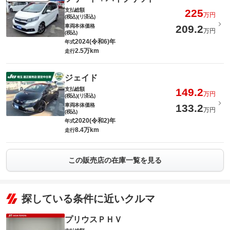
支払総額
225
万円
(税込)(リ済込)
車両本体価格
209.2
万円
(税込)
2024(令和6)年
年式
2.5万km
走行
ジェイド
支払総額
149.2
万円
(税込)(リ済込)
車両本体価格
133.2
万円
(税込)
2020(令和2)年
年式
8.4万km
走行
この販売店の在庫一覧を見る
探している条件に近いクルマ
プリウスＰＨＶ