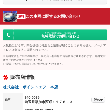
シートエアコン
全周囲カメラ
：装備なし
：装備なし
サイドカメラ
ルーフレール
この車両に関するお問い合わせ
：装備なし
無料
：装備なし
エアサスペンション
ヘッドライトウォッシャー
：装備なし
：装備なし
装備略号／用語解説
まずは在庫確認・見積り依頼
無料電話でお問い合わせ
お気軽にどうぞ。問合せ後に何度もご連絡が届くことはありません。メールア
ドレスは販売店に公開されません。
※無料電話をご利用の場合は、販売店へお客様の電話番号が通知されます。無料電話
番号ご利用の際の注意点は
こちら
IP電話、ひかり電話からはご利用いただけません。
販売店情報
株式会社 ポイントエフ 本店
340-0035
住所
MAP
埼玉県草加市西町１１７６－３