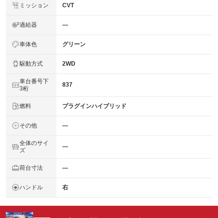
ミッション
CVT
過給器
―
車体色
グリーン
駆動方式
2WD
車台番号下
837
3桁
燃料
プラグインハイブリッド
その他
―
全体のサイ
―
ズ
荷台寸法
―
ハンドル
右