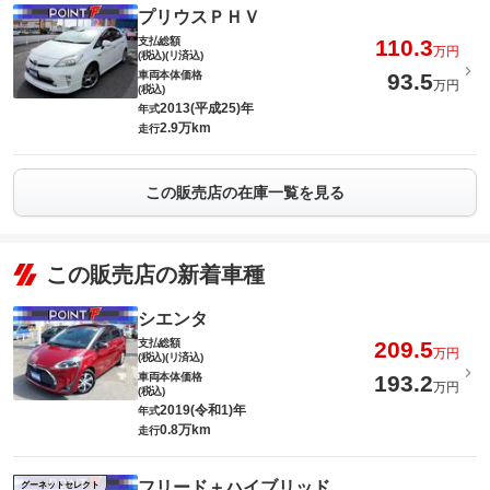
プリウスＰＨＶ
支払総額
110.3
万円
(税込)(リ済込)
車両本体価格
93.5
万円
(税込)
2013(平成25)年
年式
2.9万km
走行
この販売店の在庫一覧を見る
この販売店の新着車種
シエンタ
支払総額
209.5
万円
(税込)(リ済込)
車両本体価格
193.2
万円
(税込)
2019(令和1)年
年式
0.8万km
走行
フリード＋ハイブリッド
グーネットセレクト