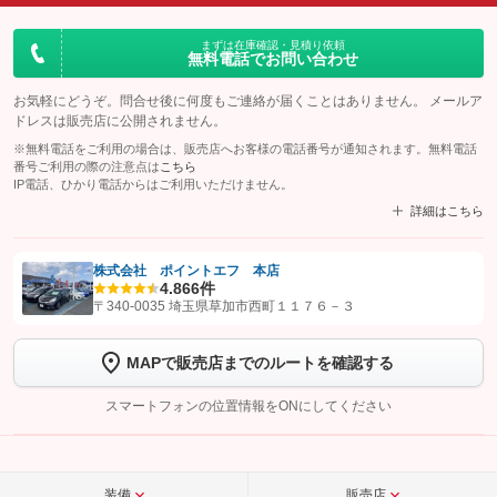
まずは在庫確認・見積り依頼
無料電話でお問い合わせ
お気軽にどうぞ。問合せ後に何度もご連絡が届くことはありません。 メールア
ドレスは販売店に公開されません。
※無料電話をご利用の場合は、販売店へお客様の電話番号が通知されます。無料電話
番号ご利用の際の注意点は
こちら
IP電話、ひかり電話からはご利用いただけません。
詳細はこちら
株式会社 ポイントエフ 本店
4.8
66件
【STEP1】
認証画面でグーネットを友だち追加してから「許可する」ボタンを押
〒340-0035 埼玉県草加市西町１１７６－３
します
MAPで販売店までのルートを確認する
【STEP2】
トーク画面で
ボタンをタップして問い合わせを
完了してください。
スマートフォンの位置情報をONにしてください
こちら
装備
販売店