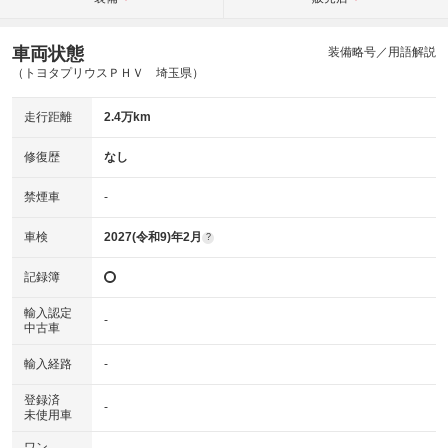
車両状態
装備略号／用語解説
（トヨタプリウスＰＨＶ 埼玉県）
走行距離
2.4万km
修復歴
なし
禁煙車
-
車検
2027(令和9)年2月
?
記録簿
輸入認定
-
中古車
輸入経路
-
登録済
-
未使用車
ワン