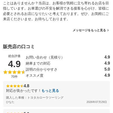
ことはありませんか？当店は、お客様が気軽に立ち寄れるお店を目
指しています。お車選びの不安を解消できる接客を心がけ、皆様に
必要とされるお店になりたいと考えております。ぜひ、お気軽にご
来店くださいませ。お待ちしております。
メッセージをもっと見る
販売店の口コミ
総合評価
4.9
お問い合わせ（見積り）
（5点満点中）
4.9
4.9
納車までの対応
5.0
説明の分かりやすさ
4.9
オススメ度
70件
4.8
対応が良かったです！
もっと見る
購入した車種：トヨタカローラツーリング
ひなた
2026年07月29日