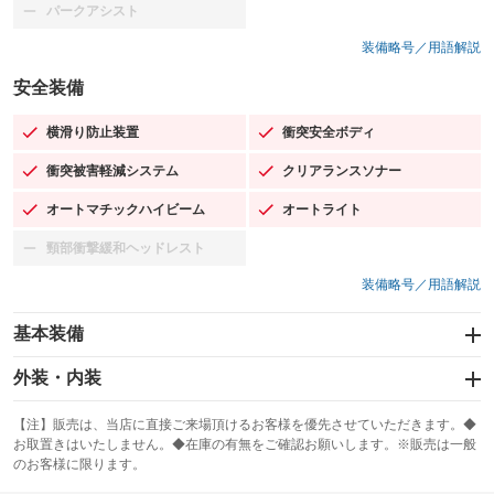
パークアシスト
：装備なし
装備略号／用語解説
安全装備
横滑り防止装置
衝突安全ボディ
：装備あり
：装備あり
衝突被害軽減システム
クリアランスソナー
：装備あり
：装備あり
オートマチックハイビーム
オートライト
：装備あり
：装備あり
頸部衝撃緩和ヘッドレスト
：装備なし
装備略号／用語解説
基本装備
エアバッグ：運転席/助手席/サイド
外装・内装
：装備あり
スライドドア：両面電動
カーナビ：メモリーナビ他
：装備あり
：装備あり
【注】販売は、当店に直接ご来場頂けるお客様を優先させていただきます。◆
お取置きはいたしません。◆在庫の有無をご確認お願いします。※販売は一般
サンルーフ
ABS
TV：フルセグ
：装備なし
：装備あり
：装備あり
のお客様に限ります。
エアコン
Wエアコン