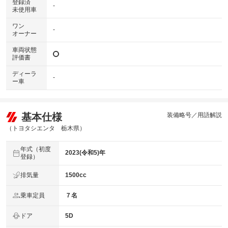
登録済
-
未使用車
ワン
-
オーナー
車両状態
評価書
ディーラ
-
ー車
基本仕様
装備略号／用語解説
（トヨタシエンタ 栃木県）
年式（初度
2023(令和5)年
登録）
排気量
1500cc
乗車定員
７名
ドア
5D