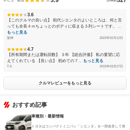
3.9
527
レビュー総合
投稿数
3.6
【このクルマの良い点】 初代シエンタのよいところは、何と言
っても全長４ｍちょっとのボディに収まる３列シートです。 ...
もっと見る
架神
2022年02月12日
4.7
【所有期間または運転回数】 ３年 【総合評価】 私の要望に応
えてくれている 【良い点】 初めての７...
もっと見る
T.S.
2015年03月27日
クルマレビューをもっと見る
おすすめ記事
車種別・最新情報
トヨタはコンパクトミニバン「シエンタ」を一部改良して発