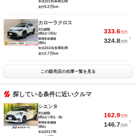
2019(令和1)年
年式
9.2万km
走行
カローラクロス
支払総額
333.6
万円
(税込)(リ済込)
車両本体価格
324.8
万円
(税込)
2024(令和6)年
年式
2.7万km
走行
この販売店の在庫一覧を見る
探している条件に近いクルマ
シエンタ
支払総額
162.9
万円
(税込)(リ済込・追)
車両本体価格
146.7
万円
(税込)
2017年
年式