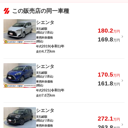
この販売店の同一車種
シエンタ
支払総額
180.2
万円
(税込)(リ済込)
車両本体価格
169.8
万円
(税込)
2019(令和1)年
年式
4.7万km
走行
シエンタ
支払総額
170.5
万円
(税込)(リ済込)
車両本体価格
161.8
万円
(税込)
2021(令和3)年
年式
7.0万km
走行
シエンタ
支払総額
272.1
万円
(税込)(リ済込)
車両本体価格
263.8