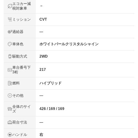
エコカー減
－
税対象車
ミッション
CVT
過給器
―
車体色
ホワイトパールクリスタルシャイン
駆動方式
2WD
車台番号下
217
3桁
燃料
ハイブリッド
その他
―
全体のサイ
426 / 169 / 169
ズ
荷台寸法
―
ハンドル
右