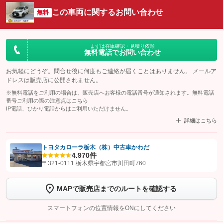
この車両に関するお問い合わせ
無料
まずは在庫確認・見積り依頼
無料電話でお問い合わせ
お気軽にどうぞ。問合せ後に何度もご連絡が届くことはありません。 メールア
ドレスは販売店に公開されません。
※無料電話をご利用の場合は、販売店へお客様の電話番号が通知されます。無料電話
番号ご利用の際の注意点は
こちら
IP電話、ひかり電話からはご利用いただけません。
詳細はこちら
トヨタカローラ栃木（株）中古車かわだ
4.9
70件
【STEP1】
認証画面でグーネットを友だち追加してから「許可する」ボタンを押
〒321-0111 栃木県宇都宮市川田町760
します
MAPで販売店までのルートを確認する
【STEP2】
トーク画面で
ボタンをタップして問い合わせを
完了してください。
スマートフォンの位置情報をONにしてください
こちら