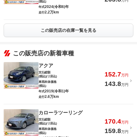
万円
(税込)
2024(令和6)年
年式
2.2万km
走行
この販売店の在庫一覧を見る
この販売店の新着車種
アクア
支払総額
152.7
万円
(税込)(リ済込)
車両本体価格
143.8
万円
(税込)
2019(令和1)年
年式
2.6万km
走行
カローラツーリング
支払総額
170.4
万円
(税込)(リ済込)
車両本体価格
159.8
万円
(税込)