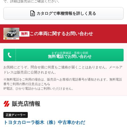
で、詳細は販売店にご確認ください。
ウォークスルー
後席モニター
：装備あり
：装備なし
電動リアゲート
フロントカメラ
カタログで車種情報を詳しく見る
：装備なし
：装備なし
シートエアコン
全周囲カメラ
：装備なし
：装備なし
サイドカメラ
ルーフレール
この車両に関するお問い合わせ
：装備なし
無料
：装備なし
エアサスペンション
ヘッドライトウォッシャー
：装備なし
：装備なし
装備略号／用語解説
まずは在庫確認・見積り依頼
無料電話でお問い合わせ
お気軽にどうぞ。問合せ後に何度もご連絡が届くことはありません。メールア
ドレスは販売店に公開されません。
※無料電話をご利用の場合は、販売店へお客様の電話番号が通知されます。無料電話
番号ご利用の際の注意点は
こちら
IP電話、ひかり電話からはご利用いただけません。
販売店情報
正規ディーラー
トヨタカローラ栃木（株）中古車かわだ