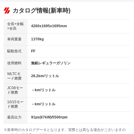
オーディオ：ミュージックプレイヤー接続可
：装備あり
：装備なし
：装備あり
リフトアップ
パワーステアリング
カタログ情報(新車時)
ビジュアル
：装備なし
：装備あり
：装備なし
ダウンヒルアシストコントロール
アルミホイール：アルミホイール
：装備なし
：装備あり
全長×全幅
4260x1695x1695mm
×全高
パワーウィンドウ
盗難防止システム
革シート
ハーフレザーシート
：装備あり
：装備あり
：装備なし
：装備なし
車両重量
1370kg
アイドリングストップ
ドライブレコーダー
キーレス
LEDヘッドランプ
：装備なし
：装備あり
：装備あり
：装備あり
USB入力端子
Bluetooth接続
駆動形式
FF
HID(キセノンライト)
ポータブルナビ
：装備なし
：装備あり
：装備なし
：装備なし
100V電源
クリーンディーゼル
バックカメラ
ETC
使用燃料
無鉛レギュラーガソリン
：装備なし
：装備なし
：装備あり
：装備あり
センターデフロック
エアロ
スマートキー
：装備なし
WLTCモ
：装備なし
：装備あり
28.2km/リットル
ード燃費
レンタカーアップ
展示・試乗車
ローダウン
ランフラットタイヤ
：装備なし
：装備なし
：装備なし
：装備なし
JC08モー
－km/リットル
ド燃費
電動格納ミラー
パワーシート
3列シート
：装備あり
：装備なし
：装備あり
10/15モー
装備略号／用語解説
－km/リットル
ベンチシート
フルフラットシート
ド燃費
：装備なし
：装備なし
チップアップシート
オットマン
：装備なし
：装備なし
最高出力
91ps(67kW)/5500rpm
電動格納サードシート
シートヒーター
：装備なし
：装備なし
※新車時のカタログデータとなります。実際とは異なる場合がございますの