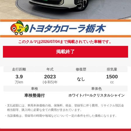
このクルマは2026/07/04まで掲載されていた車輛です。
掲載終了
走行距離
年式
修復歴
排気量
3.9
2023
1500
なし
万km
(令和5)年
cc
車検
車体色
車検整備付
ホワイトパールクリスタルシャイン
支払総額には、車両本体価格の他、保険料、税金、登録等に伴う費用、リサイクル預託金
相当額等、購入時に必要な全ての費用が含まれています。
当該価格は、登録等の時期や地域などについて一定の条件を付した価格になります。