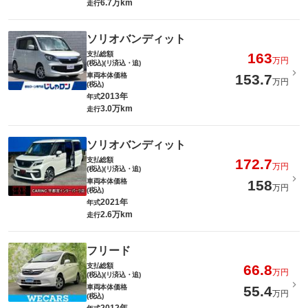
6.7万km
走行
ソリオバンディット
支払総額
163
万円
(税込)(リ済込・追)
車両本体価格
153.7
万円
(税込)
2013年
年式
3.0万km
走行
ソリオバンディット
支払総額
172.7
万円
(税込)(リ済込・追)
車両本体価格
158
万円
(税込)
2021年
年式
2.6万km
走行
フリード
支払総額
66.8
万円
(税込)(リ済込・追)
車両本体価格
55.4
万円
(税込)