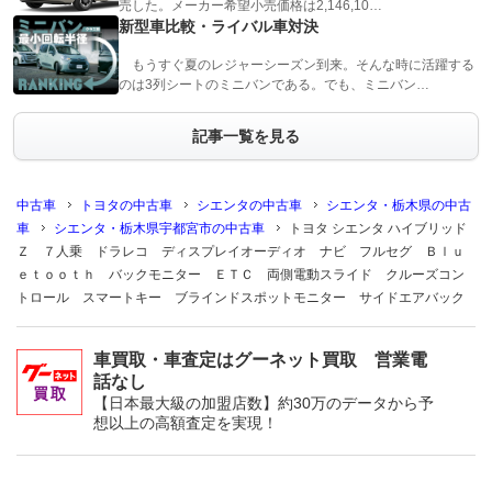
売した。メーカー希望小売価格は2,146,10…
新型車比較・ライバル車対決
もうすぐ夏のレジャーシーズン到来。そんな時に活躍する
のは3列シートのミニバンである。でも、ミニバン…
記事一覧を見る
中古車
トヨタの中古車
シエンタの中古車
シエンタ・栃木県の中古
車
シエンタ・栃木県宇都宮市の中古車
トヨタ シエンタ ハイブリッド
Ｚ ７人乗 ドラレコ ディスプレイオーディオ ナビ フルセグ Ｂｌｕ
ｅｔｏｏｔｈ バックモニター ＥＴＣ 両側電動スライド クルーズコン
トロール スマートキー ブラインドスポットモニター サイドエアバック
車買取・車査定はグーネット買取 営業電
話なし
【日本最大級の加盟店数】約30万のデータから予
想以上の高額査定を実現！