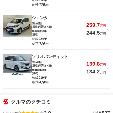
2012年
年式
9.7万km
走行
シエンタ
支払総額
259.7
万円
(税込)(リ済込・追)
車両本体価格
244.5
万円
(税込)
2024年
年式
1.3万km
走行
ソリオバンディット
支払総額
139.8
万円
(税込)(リ済込・追)
車両本体価格
134.2
万円
(税込)
2019年
年式
4.4万km
走行
クルマのクチコミ