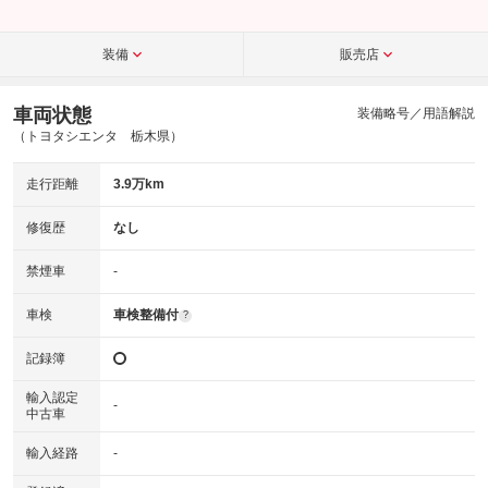
装備
販売店
車両状態
装備略号／用語解説
（トヨタシエンタ 栃木県）
走行距離
3.9万km
修復歴
なし
禁煙車
-
車検
車検整備付
?
記録簿
輸入認定
-
中古車
輸入経路
-