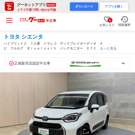
グーネットアプリ
RENEW
ダウンロード
アプリを開く
メアド不要で問い合わせ可能
0
お気に入り
閲覧履歴
トヨタ シエンタ
ハイブリッドＺ ７人乗 ドラレコ ディスプレイオーディオ ナ
ビ フルセグ Ｂｌｕｅｔｏｏｔｈ バックモニター ＥＴＣ 両
もっと見る
側電動スライド クルーズコントロール スマートキー ブライン
ドスポットモニター サイドエアバック（栃木県）
正規販売店認定中古車