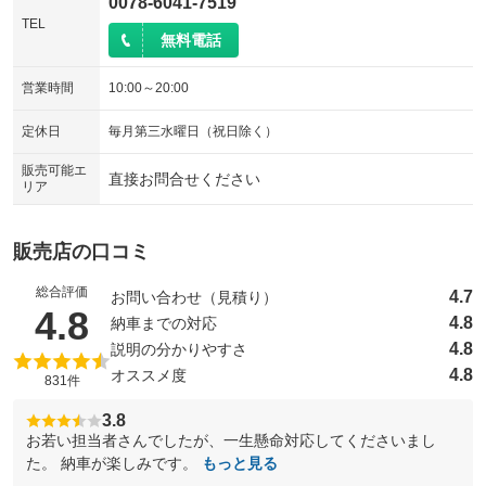
0078-6041-7519
TEL
無料電話
営業時間
10:00～20:00
定休日
毎月第三水曜日（祝日除く）
販売可能エ
直接お問合せください
リア
販売店の口コミ
総合評価
4.7
お問い合わせ（見積り）
（5点満点中）
4.8
4.8
納車までの対応
4.8
説明の分かりやすさ
4.8
オススメ度
831件
3.8
お若い担当者さんでしたが、一生懸命対応してくださいまし
た。 納車が楽しみです。
もっと見る