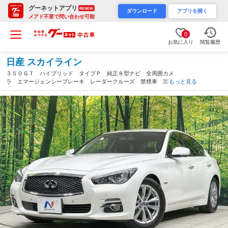
グーネットアプリ
RENEW
ダウンロード
アプリを開く
メアド不要で問い合わせ可能
0
お気に入り
閲覧履歴
日産 スカイライン
３５０ＧＴ ハイブリッド タイプＰ 純正８型ナビ 全周囲カメ
ラ エマージェンシーブレーキ レーダークルーズ 禁煙車 黒革
もっと見る
シート 前席シートヒーター メモリーシート コーナーセンサ
ー ＬＥＤヘッド＆フォグ ＥＴＣ 純正１７インチＡＷ（茨城
県）