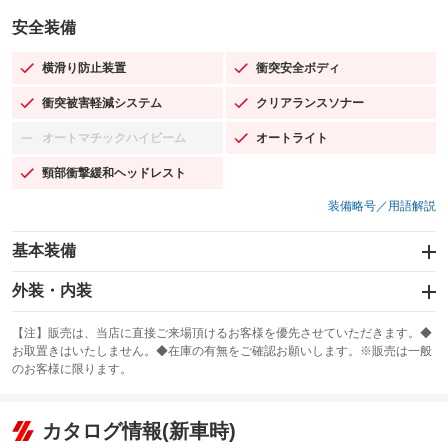
安全装備
横滑り防止装置
衝突安全ボディ
：装備あり
：装備あり
衝突被害軽減システム
クリアランスソナー
：装備あり
：装備あり
オートマチックハイビーム
オートライト
：装備なし
：装備あり
頸部衝撃緩和ヘッドレスト
：装備あり
装備略号／用語解説
基本装備
エアバッグ：運転席/助手席/サイド
外装・内装
：装備あり
スライドドア
カーナビ：SDナビ
：装備なし
：装備あり
【注】販売は、当店に直接ご来場頂けるお客様を優先させていただきます。◆
お取置きはいたしません。◆在庫の有無をご確認お願いします。※販売は一般
サンルーフ
ABS
TV：フルセグ
：装備なし
：装備あり
：装備あり
のお客様に限ります。
エアコン
Wエアコン
オーディオ：CDまたはCDチェンジャー／ミュージックプレイヤー接続
：装備あり
：装備なし
：装備あり
可／ミュージックサーバー
リフトアップ
パワーステアリング
カタログ情報(新車時)
：装備なし
：装備あり
ビジュアル：-／DVD再生
：装備あり