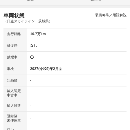
車両状態
装備略号／用語解説
（日産スカイライン 茨城県）
走行距離
10.7万km
修復歴
なし
禁煙車
車検
2027(令和9)年2月
?
記録簿
-
輸入認定
-
中古車
輸入経路
-
登録済
-
未使用車
ワン