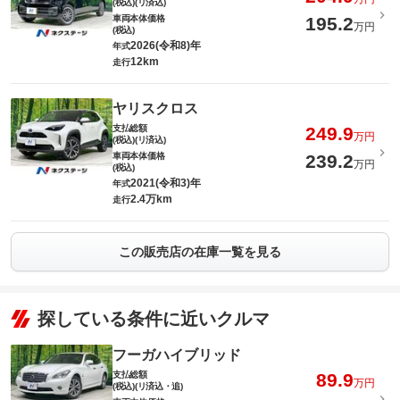
(税込)(リ済込)
車両本体価格
195.2
万円
(税込)
2026(令和8)年
年式
12km
走行
ヤリスクロス
支払総額
249.9
万円
(税込)(リ済込)
車両本体価格
239.2
万円
(税込)
2021(令和3)年
年式
2.4万km
走行
この販売店の在庫一覧を見る
探している条件に近いクルマ
フーガハイブリッド
支払総額
89.9
万円
(税込)(リ済込・追)