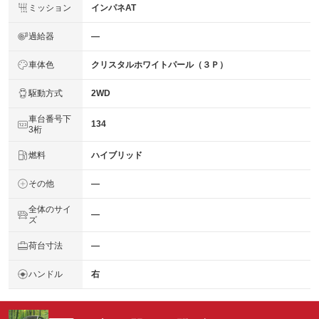
ミッション
インパネAT
過給器
―
車体色
クリスタルホワイトパール（３Ｐ）
駆動方式
2WD
車台番号下
134
3桁
燃料
ハイブリッド
その他
―
全体のサイ
―
ズ
荷台寸法
―
ハンドル
右