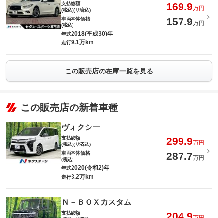
支払総額
169.9
万円
(税込)(リ済込)
車両本体価格
157.9
万円
(税込)
2018(平成30)年
年式
9.1万km
走行
この販売店の在庫一覧を見る
この販売店の新着車種
ヴォクシー
支払総額
299.9
万円
(税込)(リ済込)
車両本体価格
287.7
万円
(税込)
2020(令和2)年
年式
3.2万km
走行
Ｎ－ＢＯＸカスタム
支払総額
204.9
万円