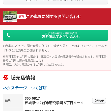
：装備なし
：装備あり
シートエアコン
全周囲カメラ
：装備なし
：装備あり
この車両に関するお問い合わせ
サイドカメラ
無料
ルーフレール
：装備あり
：装備なし
エアサスペンション
ヘッドライトウォッシャー
：装備なし
：装備なし
装備略号／用語解説
まずは在庫確認・見積り依頼
無料電話でお問い合わせ
お気軽にどうぞ。問合せ後に何度もご連絡が届くことはありません。メールア
ドレスは販売店に公開されません。
※無料電話をご利用の場合は、販売店へお客様の電話番号が通知されます。無料電話
番号ご利用の際の注意点は
こちら
IP電話、ひかり電話からはご利用いただけません。
販売店情報
ネクステージ つくば店
305-0817
住所
MAP
茨城県つくば市研究学園５丁目１ー１