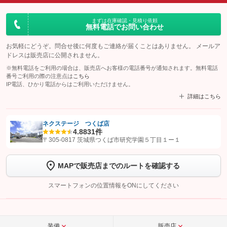
まずは在庫確認・見積り依頼
無料電話でお問い合わせ
お気軽にどうぞ。問合せ後に何度もご連絡が届くことはありません。 メールア
ドレスは販売店に公開されません。
※無料電話をご利用の場合は、販売店へお客様の電話番号が通知されます。無料電話
番号ご利用の際の注意点は
こちら
IP電話、ひかり電話からはご利用いただけません。
詳細はこちら
ネクステージ つくば店
4.8
831件
【STEP1】
認証画面でグーネットを友だち追加してから「許可する」ボタンを押
〒305-0817 茨城県つくば市研究学園５丁目１ー１
します
MAPで販売店までのルートを確認する
【STEP2】
トーク画面で
ボタンをタップして問い合わせを
完了してください。
スマートフォンの位置情報をONにしてください
こちら
装備
販売店