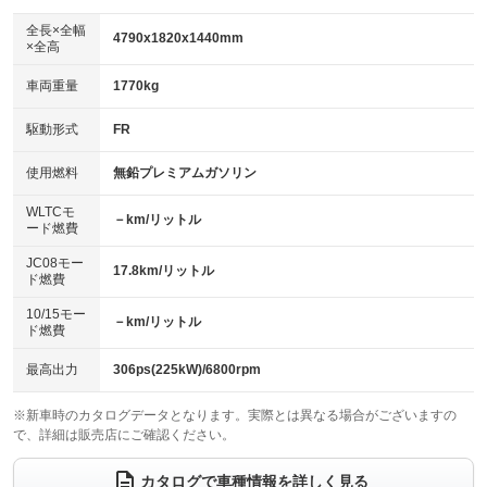
ダウンヒルアシストコントロール
：装備なし
アルミホイール：17インチ
全長×全幅
：装備あり
4790x1820x1440mm
×全高
パワーウィンドウ
盗難防止システム
：装備あり
：装備あり
革シート
ハーフレザーシート
：装備あり
：装備なし
車両重量
1770kg
アイドリングストップ
ドライブレコーダー
：装備なし
：装備なし
キーレス
LEDヘッドランプ
：装備あり
：装備あり
USB入力端子
Bluetooth接続
駆動形式
FR
：装備あり
：装備あり
HID(キセノンライト)
ポータブルナビ
：装備なし
：装備なし
100V電源
クリーンディーゼル
使用燃料
無鉛プレミアムガソリン
：装備なし
：装備なし
バックカメラ
ETC
：装備あり
：装備あり
センターデフロック
：装備なし
WLTCモ
エアロ
スマートキー
－km/リットル
：装備なし
：装備あり
ード燃費
レンタカーアップ
展示・試乗車
：装備なし
：装備なし
ローダウン
ランフラットタイヤ
：装備なし
：装備なし
JC08モー
17.8km/リットル
ド燃費
電動格納ミラー
：装備あり
パワーシート
3列シート
：装備あり
：装備なし
10/15モー
装備略号／用語解説
－km/リットル
ド燃費
ベンチシート
フルフラットシート
：装備なし
：装備なし
チップアップシート
オットマン
最高出力
306ps(225kW)/6800rpm
：装備なし
：装備なし
電動格納サードシート
シートヒーター
：装備なし
：装備あり
※新車時のカタログデータとなります。実際とは異なる場合がございますの
で、詳細は販売店にご確認ください。
ウォークスルー
後席モニター
：装備なし
：装備なし
カタログで車種情報を詳しく見る
電動リアゲート
フロントカメラ