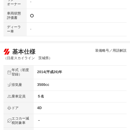
-
オーナー
車両状態
評価書
ディーラ
-
ー車
基本仕様
装備略号／用語解説
（日産スカイライン 茨城県）
年式（初度
2014(平成26)年
登録）
排気量
3500cc
乗車定員
５名
ドア
4D
エコカー減
－
税対象車