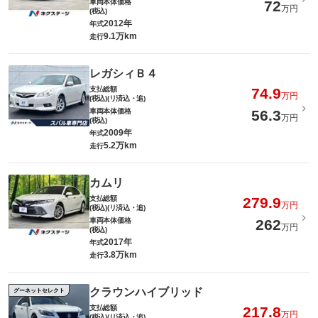
車両本体価格
72
万円
(税込)
2012年
年式
9.1万km
走行
レガシィＢ４
支払総額
74.9
万円
(税込)(リ済込・追)
車両本体価格
56.3
万円
(税込)
2009年
年式
5.2万km
走行
カムリ
支払総額
279.9
万円
(税込)(リ済込・追)
車両本体価格
262
万円
(税込)
2017年
年式
3.8万km
走行
クラウンハイブリッド
グーネットセレクト
支払総額
217.8
万円
(税込)(リ済込・追)