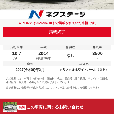
このクルマは2026/07/18まで掲載されていた車輛です。
掲載終了
走行距離
年式
修復歴
排気量
10.7
2014
3500
なし
万km
(平成26)年
cc
車検
車体色
2027(令和9)年2月
クリスタルホワイトパール（３Ｐ）
支払総額には、車両本体価格の他、保険料、税金、登録等に伴う費用、リサイクル預託金
相当額等、購入時に必要な全ての費用が含まれています。
当該価格は、登録等の時期や地域などについて一定の条件を付した価格になります。
この車両に関するお問い合わせ
無料