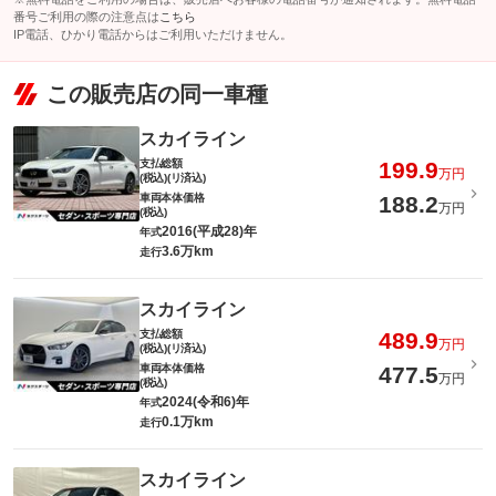
番号ご利用の際の注意点は
こちら
IP電話、ひかり電話からはご利用いただけません。
この販売店の同一車種
スカイライン
支払総額
199.9
万円
(税込)(リ済込)
車両本体価格
188.2
万円
(税込)
2016(平成28)年
年式
3.6万km
走行
スカイライン
支払総額
489.9
万円
(税込)(リ済込)
車両本体価格
477.5
万円
(税込)
2024(令和6)年
年式
0.1万km
走行
スカイライン