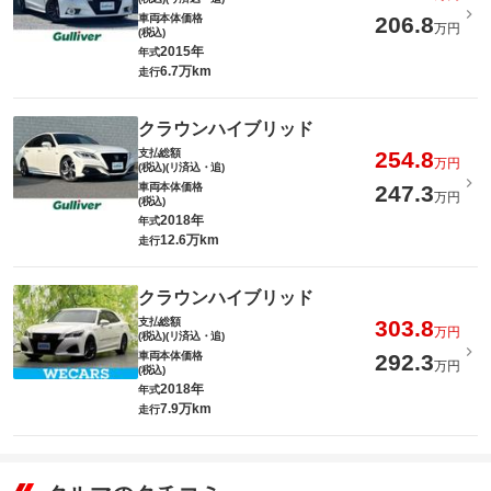
車両本体価格
206.8
万円
(税込)
2015年
年式
6.7万km
走行
クラウンハイブリッド
支払総額
254.8
万円
(税込)(リ済込・追)
車両本体価格
247.3
万円
(税込)
2018年
年式
12.6万km
走行
クラウンハイブリッド
支払総額
303.8
万円
(税込)(リ済込・追)
車両本体価格
292.3
万円
(税込)
2018年
年式
7.9万km
走行