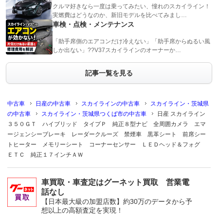
クルマ好きなら一度は乗ってみたい、憧れのスカイライン！
実燃費はどうなのか、新旧モデルを比べてみまし…
車検・点検・メンテナンス
「助手席側のエアコンだけ冷えない」「助手席からぬるい風
しか出ない」??V37スカイラインのオーナーか…
記事一覧を見る
中古車
日産の中古車
スカイラインの中古車
スカイライン・茨城県
の中古車
スカイライン・茨城県つくば市の中古車
日産 スカイライン
３５０ＧＴ ハイブリッド タイプＰ 純正８型ナビ 全周囲カメラ エマ
ージェンシーブレーキ レーダークルーズ 禁煙車 黒革シート 前席シー
トヒーター メモリーシート コーナーセンサー ＬＥＤヘッド＆フォグ
ＥＴＣ 純正１７インチＡＷ
車買取・車査定はグーネット買取 営業電
話なし
【日本最大級の加盟店数】約30万のデータから予
想以上の高額査定を実現！