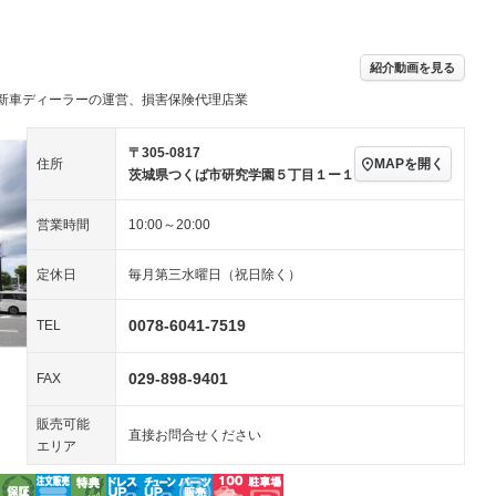
パワーステアリング
パワーウィンドウ
／ミュージック
ビジュアル：-／DVD再
アルミホイール：14イ
生
ンチ
ングストップ
ドライブレコーダー
USB入力端子
－
－
ハーフレザーシート
キーレス
－
紹介動画を見る
クリーンディーゼル
センターデフロック
－
－
新車ディーラーの運営、損害保険代理店業
セノンライト)
ポータブルナビ
バックカメラ
－
乗車
電動格納ミラー
スマートキー
ローダウン
－
〒305-0817
MAPを開く
住所
茨城県つくば市研究学園５丁目１ー１
装備略号／用語解説
ート
3列シート
ベンチシート
－
－
営業時間
10:00～20:00
ップシート
オットマン
電動格納サードシート
－
－
スルー
後席モニター
電動リアゲート
－
－
定休日
毎月第三水曜日（祝日除く）
アコン
全周囲カメラ
サイドカメラ
0078-6041-7519
TEL
ペンション
029-898-9401
FAX
装備略号／用語解説
販売可能
直接お問合せください
エリア