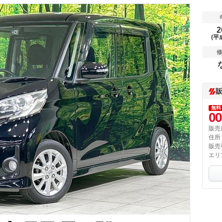
2
(平
無料
00
販売
住所
販売
エリ