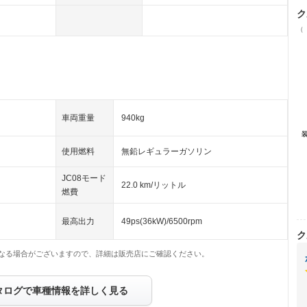
ク
（
車両重量
940kg
使用燃料
無鉛レギュラーガソリン
JC08モード
22.0 km/リットル
燃費
最高出力
49ps(36kW)/6500rpm
ク
なる場合がございますので、詳細は販売店にご確認ください。
タログで車種情報を詳しく見る