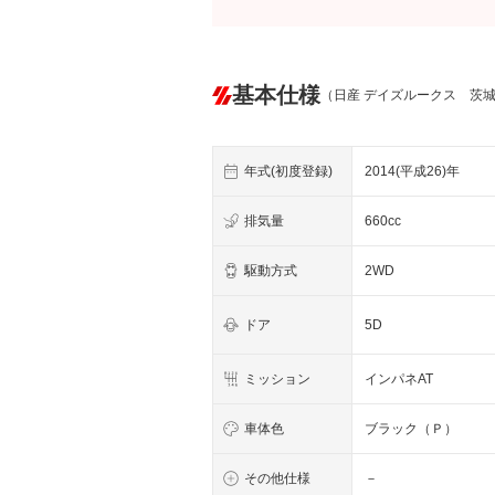
基本仕様
（日産 デイズルークス 茨
年式(初度登録)
2014(平成26)年
排気量
660cc
駆動方式
2WD
ドア
5D
ミッション
インパネAT
車体色
ブラック（Ｐ）
その他仕様
－