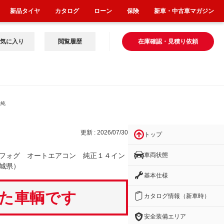
新品タイヤ
カタログ
ローン
保険
新車・中古車マガジン
気に入り
閲覧履歴
在庫確認・見積り依頼
 純
更新 : 2026/07/30
トップ
車両状態
フォグ オートエアコン 純正１４イン
城県）
基本仕様
いた車輌です
カタログ情報（新車時）
安全装備エリア