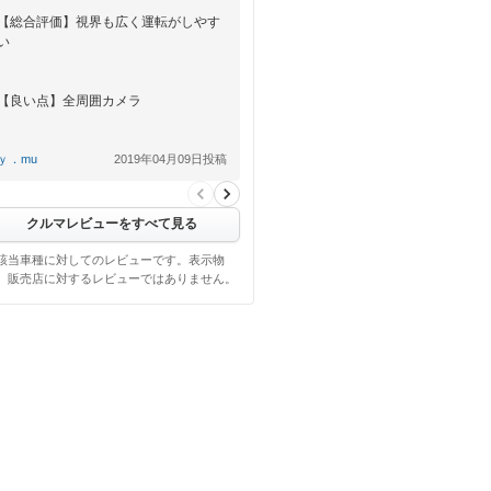
【総合評価】視界も広く運転がしやす
い
【良い点】全周囲カメラ
【悪い点】・・・
ｙ．mu
2019年04月09日投稿
クルマレビューをすべて見る
該当車種に対してのレビューです。表示物
、販売店に対するレビューではありません。