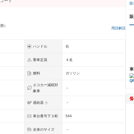
販
販
城県）
用語解説
ハンドル
右
乗車定員
４名
車
燃料
ガソリン
エコカー減税対
－
象車
過給器
－
車台番号下３桁
544
全体のサイズ
－