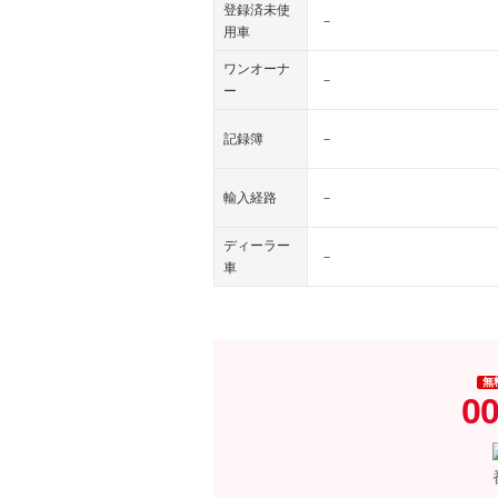
登録済未使
－
用車
ワンオーナ
－
ー
記録簿
－
輸入経路
－
ディーラー
－
車
無
00