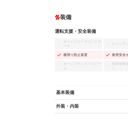
装備
運転支援・安全装備
オートクルーズコントロ
レーンア
－
－
ール
横滑り防止装置
衝突安全
オートマチックハイビー
頸部衝撃
－
－
ム
ト
基本装備
外装・内装
エアバッグ：運転席/助手席/サイド
ABS
エアコン
カーナビ：SDナビ