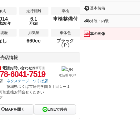
基本装備
年式
走行距離
車検
014
6.1
車検整備付
外装・内装
成26)年
万km
修復歴
排気量
車体色
車の画像
なし
660cc
ブラック
（Ｐ）
販売店情報
電話お問い合わせ
携帯可
78-6041-7519
電話番号QR
店
ネクステージ つくば店
茨城県つくば市研究学園５丁目１ー１
可能
直接お問合せください
ア
MAPを開く
LINEで共有