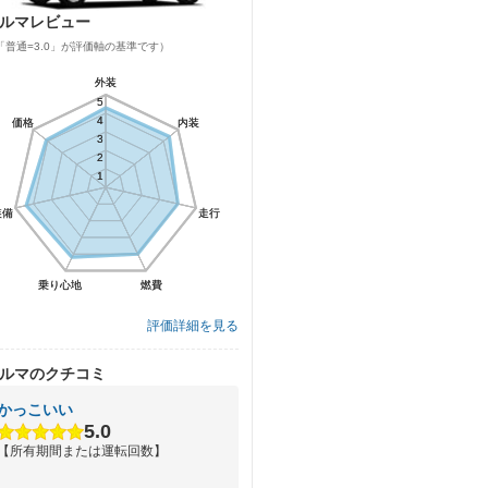
ルマレビュー
「普通=3.0」が評価軸の基準です）
外装
外装
5
5
4
4
価格
価格
内装
内装
3
3
2
2
1
1
装備
装備
走行
走行
乗り心地
乗り心地
燃費
燃費
評価詳細を見る
ルマのクチコミ
かっこいい
5.0
【所有期間または運転回数】