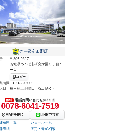
グー鑑定加盟店
所
〒305-0817
茨城県つくば市研究学園５丁目１
ー１
コピー
業時間
10:00～20:00
休日
毎月第三水曜日（祝日除く）
電話お問い合わせ
無料
携帯可
0078-6041-7519
MAPを開く
LINEで共有
舗在庫一覧
ショールーム
舗詳細
査定・売却相談