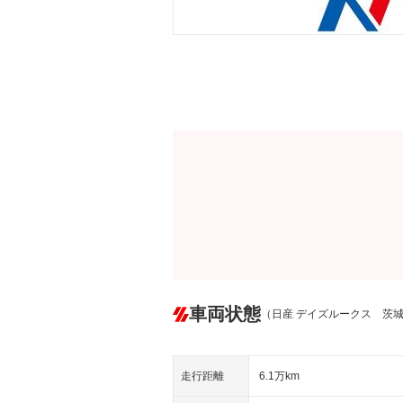
車両状態
（日産 デイズルークス 茨
走行距離
6.1万km