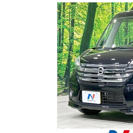
マガジン
車カタログ
自動車ローン
保険
レビュー
価格相場
教習所
用語集