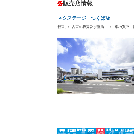
ダウンヒルアシストコントロール
－
販売店情報
オーディオ：CDまたはCDチェンジャー
サーバー
盗難防止システム
アイドリ
ヘッドライトウォッシャ
革シート
－
－
ネクステージ つくば店
ー
Bluetooth接続
100V電源
－
新車、中古車の販売及び整備、中古車の買取、
LEDヘッドランプ
HID(キ
－
レンタカーアップ
展示・試
－
－
ETC
エアロ
－
－
ランフラットタイヤ
パワーシ
－
－
フルフラットシート
チップア
－
－
シートヒーター
ウォーク
－
フロントカメラ
シートエ
－
ルーフレール
エアサス
－
－