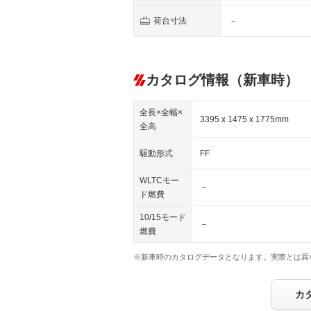
荷台寸法
－
カタログ情報（新車時）
全長×全幅×
3395 x 1475 x 1775mm
全高
駆動形式
FF
WLTCモー
－
ド燃費
10/15モード
－
燃費
※新車時のカタログデータとなります。実際とは異
カ