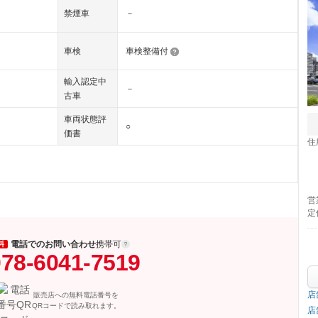
禁煙車
－
車検
車検整備付
輸入認定中
－
古車
車両状態評
○
価書
住
営
定
電話でのお問い合わせ
携帯可
料
78-6041-7519
店
販売店への無料電話番号を
QRコードで読み取れます。
店