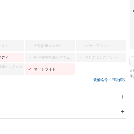
シスト
自動駐車システム
パークアシスト
－
－
ボディ
衝突被害軽減システム
クリアランスソナー
－
－
緩和ヘッドレス
オートライト
※
件
装備略号／用語解説
スライドドア：両側スラ
サンルーフ
－
イド・片側電動
Wエアコン
リフトアップ
－
－
TV：フルセグ