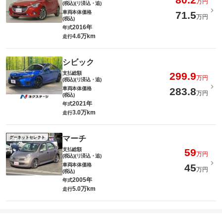
万円
(税込)(リ済込・追)
車両本体価格
71.5
万円
(税込)
2016年
年式
4.6万km
走行
シビック
支払総額
299.9
万円
(税込)(リ済込・追)
車両本体価格
283.8
万円
(税込)
2021年
年式
3.0万km
走行
マーチ
グーネットセレクト
支払総額
59
万円
(税込)(リ済込・追)
車両本体価格
45
万円
(税込)
2005年
年式
5.0万km
走行