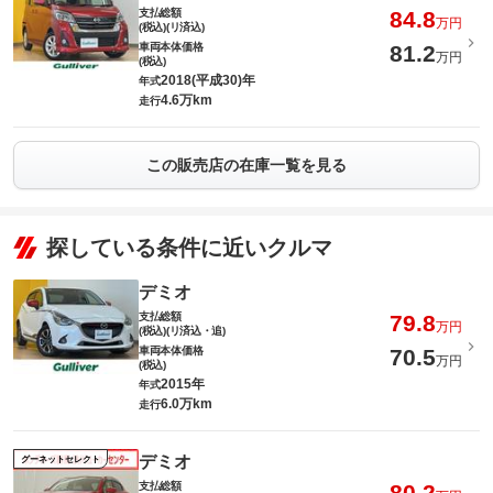
支払総額
84.8
万円
(税込)(リ済込)
車両本体価格
81.2
万円
(税込)
2018(平成30)年
年式
4.6万km
走行
この販売店の在庫一覧を見る
探している条件に近いクルマ
デミオ
支払総額
79.8
万円
(税込)(リ済込・追)
車両本体価格
70.5
万円
(税込)
2015年
年式
6.0万km
走行
デミオ
グーネットセレクト
支払総額
80.2