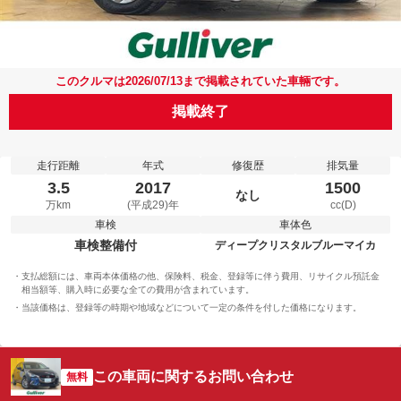
このクルマは2026/07/13まで掲載されていた車輛です。
掲載終了
走行距離
年式
修復歴
排気量
3.5
2017
1500
なし
万km
(平成29)年
cc(D)
車検
車体色
車検整備付
ディープクリスタルブルーマイカ
支払総額には、車両本体価格の他、保険料、税金、登録等に伴う費用、リサイクル預託金
相当額等、購入時に必要な全ての費用が含まれています。
当該価格は、登録等の時期や地域などについて一定の条件を付した価格になります。
この車両に関するお問い合わせ
無料