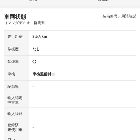
車両状態
装備略号／用語解説
（マツダデミオ 群馬県）
走行距離
3.5万km
修復歴
なし
禁煙車
車検
車検整備付
?
記録簿
-
輸入認定
-
中古車
輸入経路
-
登録済
-
未使用車
ワン