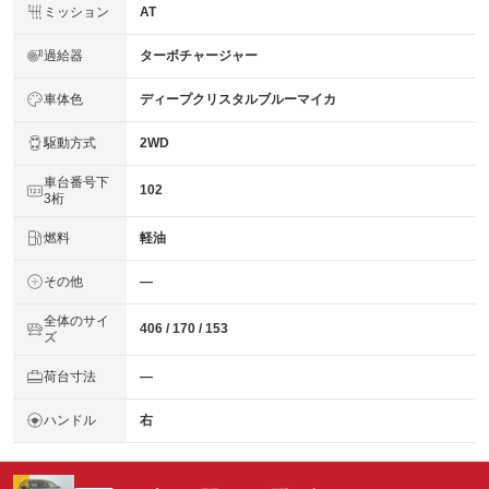
ミッション
AT
過給器
ターボチャージャー
車体色
ディープクリスタルブルーマイカ
駆動方式
2WD
車台番号下
102
3桁
燃料
軽油
その他
―
全体のサイ
406 / 170 / 153
ズ
荷台寸法
―
ハンドル
右