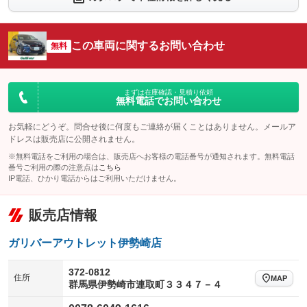
：装備なし
：装備なし
シートエアコン
全周囲カメラ
：装備なし
：装備なし
この車両に関するお問い合わせ
サイドカメラ
無料
ルーフレール
：装備なし
：装備なし
エアサスペンション
ヘッドライトウォッシャー
：装備なし
：装備なし
装備略号／用語解説
まずは在庫確認・見積り依頼
無料電話でお問い合わせ
お気軽にどうぞ。問合せ後に何度もご連絡が届くことはありません。メールア
ドレスは販売店に公開されません。
※無料電話をご利用の場合は、販売店へお客様の電話番号が通知されます。無料電話
番号ご利用の際の注意点は
こちら
IP電話、ひかり電話からはご利用いただけません。
販売店情報
ガリバーアウトレット伊勢崎店
372-0812
住所
MAP
群馬県伊勢崎市連取町３３４７－４