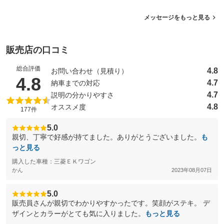
メッセージをもっと見る
販売店の口コミ
総合評価
4.8
お問い合わせ（見積り）
（5点満点中）
4.8
4.7
納車までの対応
4.7
説明の分かりやすさ
4.8
オススメ度
177件
5.0
親切、丁寧で好感が持てました。ありがとうございました。
も
っと見る
購入した車種：三菱ＥＫワゴン
かん
2023年08月07日
5.0
販売員さんが親切でわかりやすかったです。笑顔がステキ。 デ
ザインとカラーがとても気に入りました。
もっと見る