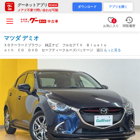
グーネットアプリ
RENEW
ダウンロード
アプリを開く
メアド不要で問い合わせ可能
0
お気に入り
閲覧履歴
マツダ デミオ
ＸＤテーラードブラウン 純正ナビ フルセグＴＶ Ｂｌｕｅｔｏ
ｏｔｈ ＣＤ ＤＶＤ セーフティークルーズパッケージ 追従走
もっと見る
行 ＨＵＤ シートヒーター バックカメラ ＥＴＣ ドラレコ
プッシュスタート 純正ＡＷ フロアマット（群馬県）