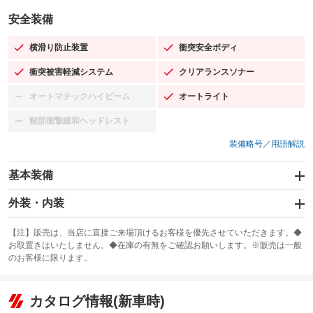
安全装備
横滑り防止装置
衝突安全ボディ
：装備あり
：装備あり
衝突被害軽減システム
クリアランスソナー
：装備あり
：装備あり
オートマチックハイビーム
オートライト
：装備なし
：装備あり
頸部衝撃緩和ヘッドレスト
：装備なし
装備略号／用語解説
基本装備
エアバッグ：運転席/助手席/サイド
外装・内装
：装備あり
スライドドア
カーナビ：SDナビ
：装備なし
：装備あり
【注】販売は、当店に直接ご来場頂けるお客様を優先させていただきます。◆
お取置きはいたしません。◆在庫の有無をご確認お願いします。※販売は一般
サンルーフ
ABS
TV：フルセグ
：装備なし
：装備あり
：装備あり
のお客様に限ります。
エアコン
Wエアコン
オーディオ：CDまたはCDチェンジャー／ミュージックプレイヤー接続
：装備あり
：装備なし
：装備あり
可／ミュージックサーバー
リフトアップ
パワーステアリング
カタログ情報(新車時)
：装備なし
：装備あり
ビジュアル：-／DVD再生
：装備あり