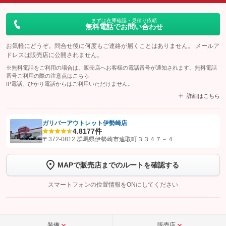
まずは在庫確認・見積り依頼
無料電話でお問い合わせ
お気軽にどうぞ。問合せ後に何度もご連絡が届くことはありません。 メールア
ドレスは販売店に公開されません。
※無料電話をご利用の場合は、販売店へお客様の電話番号が通知されます。無料電話
番号ご利用の際の注意点は
こちら
IP電話、ひかり電話からはご利用いただけません。
詳細はこちら
ガリバーアウトレット伊勢崎店
4.8
177件
【STEP1】
認証画面でグーネットを友だち追加してから「許可する」ボタンを押
〒372-0812 群馬県伊勢崎市連取町３３４７－４
します
MAPで販売店までのルートを確認する
【STEP2】
トーク画面で
ボタンをタップして問い合わせを
完了してください。
スマートフォンの位置情報をONにしてください
こちら
装備
販売店