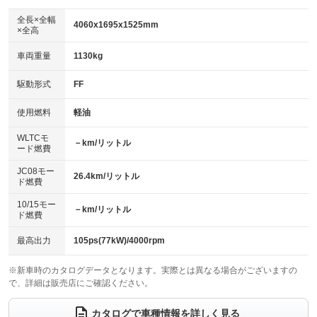
ダウンヒルアシストコントロール
：装備なし
アルミホイール：16インチ
全長×全幅
：装備あり
4060x1695x1525mm
×全高
パワーウィンドウ
盗難防止システム
：装備あり
：装備あり
革シート
ハーフレザーシート
：装備なし
：装備なし
車両重量
1130kg
アイドリングストップ
ドライブレコーダー
：装備あり
：装備あり
キーレス
LEDヘッドランプ
：装備あり
：装備あり
USB入力端子
Bluetooth接続
駆動形式
FF
：装備あり
：装備あり
HID(キセノンライト)
ポータブルナビ
：装備なし
：装備なし
100V電源
クリーンディーゼル
使用燃料
軽油
：装備なし
：装備なし
バックカメラ
ETC
：装備あり
：装備あり
センターデフロック
：装備なし
WLTCモ
エアロ
スマートキー
－km/リットル
：装備なし
：装備あり
ード燃費
レンタカーアップ
展示・試乗車
：装備なし
：装備なし
ローダウン
ランフラットタイヤ
：装備なし
：装備なし
JC08モー
26.4km/リットル
ド燃費
電動格納ミラー
：装備あり
パワーシート
3列シート
：装備なし
：装備なし
10/15モー
装備略号／用語解説
－km/リットル
ド燃費
ベンチシート
フルフラットシート
：装備なし
：装備なし
チップアップシート
オットマン
最高出力
105ps(77kW)/4000rpm
：装備なし
：装備なし
電動格納サードシート
シートヒーター
：装備なし
：装備あり
※新車時のカタログデータとなります。実際とは異なる場合がございますの
で、詳細は販売店にご確認ください。
ウォークスルー
後席モニター
：装備なし
：装備なし
カタログで車種情報を詳しく見る
電動リアゲート
フロントカメラ