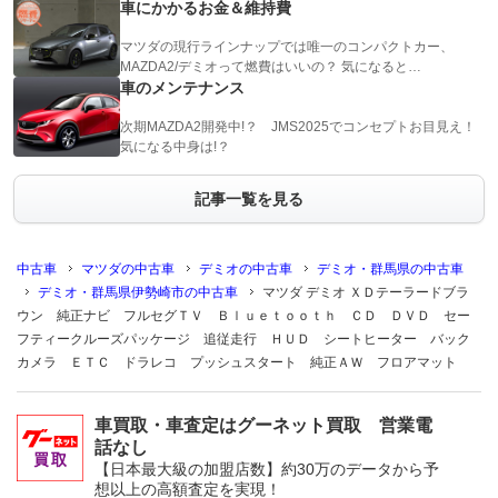
車にかかるお金＆維持費
マツダの現行ラインナップでは唯一のコンパクトカー、
MAZDA2/デミオって燃費はいいの？ 気になると…
車のメンテナンス
次期MAZDA2開発中!？ JMS2025でコンセプトお目見え！
気になる中身は!？
記事一覧を見る
中古車
マツダの中古車
デミオの中古車
デミオ・群馬県の中古車
デミオ・群馬県伊勢崎市の中古車
マツダ デミオ ＸＤテーラードブラ
ウン 純正ナビ フルセグＴＶ Ｂｌｕｅｔｏｏｔｈ ＣＤ ＤＶＤ セー
フティークルーズパッケージ 追従走行 ＨＵＤ シートヒーター バック
カメラ ＥＴＣ ドラレコ プッシュスタート 純正ＡＷ フロアマット
車買取・車査定はグーネット買取 営業電
話なし
【日本最大級の加盟店数】約30万のデータから予
想以上の高額査定を実現！