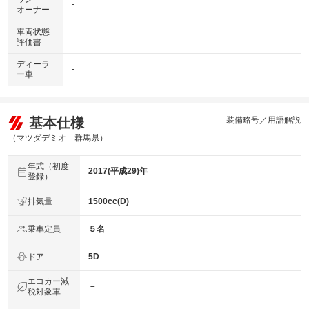
-
オーナー
車両状態
-
評価書
ディーラ
-
ー車
基本仕様
装備略号／用語解説
（マツダデミオ 群馬県）
年式（初度
2017(平成29)年
登録）
排気量
1500cc(D)
乗車定員
５名
ドア
5D
エコカー減
－
税対象車