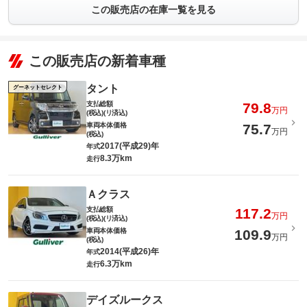
この販売店の在庫一覧を見る
この販売店の新着車種
タント
グーネットセレクト
支払総額
79.8
万円
(税込)(リ済込)
車両本体価格
75.7
万円
(税込)
2017(平成29)年
年式
8.3万km
走行
Ａクラス
支払総額
117.2
万円
(税込)(リ済込)
車両本体価格
109.9
万円
(税込)
2014(平成26)年
年式
6.3万km
走行
デイズルークス