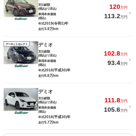
支払総額
120
万円
(税込)(リ済込)
車両本体価格
113.2
万円
(税込)
2019(令和1)年
年式
3.9万km
走行
デミオ
グーネットセレクト
支払総額
102.8
万円
(税込)(リ済込)
車両本体価格
93.4
万円
(税込)
2018(平成30)年
年式
6.6万km
走行
デミオ
支払総額
111.8
万円
(税込)(リ済込)
車両本体価格
105.6
万円
(税込)
2018(平成30)年
年式
5.7万km
走行