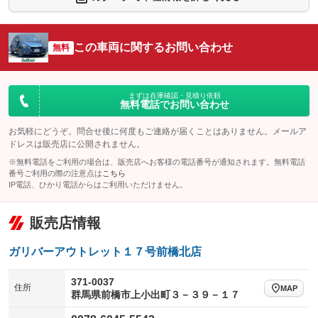
：装備なし
：装備なし
シートエアコン
全周囲カメラ
：装備なし
：装備なし
この車両に関するお問い合わせ
サイドカメラ
無料
ルーフレール
：装備なし
：装備なし
エアサスペンション
ヘッドライトウォッシャー
：装備なし
：装備なし
装備略号／用語解説
まずは在庫確認・見積り依頼
無料電話でお問い合わせ
お気軽にどうぞ。問合せ後に何度もご連絡が届くことはありません。メールア
ドレスは販売店に公開されません。
※無料電話をご利用の場合は、販売店へお客様の電話番号が通知されます。無料電話
番号ご利用の際の注意点は
こちら
IP電話、ひかり電話からはご利用いただけません。
販売店情報
ガリバーアウトレット１７号前橋北店
371-0037
住所
MAP
群馬県前橋市上小出町３－３９－１７