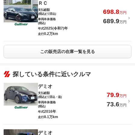
ＲＣ
支払総額
698.8
万円
(税込)(リ済込)
車両本体価格
689.9
万円
(税込)
2025(令和7)年
年式
0.2万km
走行
この販売店の在庫一覧を見る
探している条件に近いクルマ
デミオ
支払総額
79.9
万円
(税込)(リ済込・追)
車両本体価格
73.6
万円
(税込)
2016年
年式
8.1万km
走行
デミオ