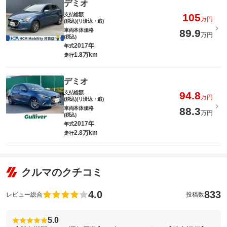
デミオ
支払総額
105
万円
(税込)(リ済込・追)
車両本体価格
89.9
万円
(税込)
2017年
年式
1.8万km
走行
デミオ
支払総額
94.8
万円
(税込)(リ済込・追)
車両本体価格
88.3
万円
(税込)
2017年
年式
2.8万km
走行
クルマのクチコミ
4.0
833
レビュー総合
投稿数
5.0