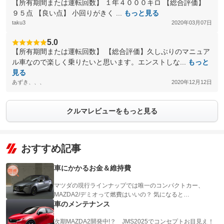
【所有期間または運転回数】 １年４０００キロ 【総合評価】
９５点 【良い点】 小回りがきく ...
もっと見る
taku3
2020年03月07日
5.0
【所有期間または運転回数】 【総合評価】久しぶりのマニュア
ル車なので楽しく乗りたいと思います。エンストしな...
もっと
見る
あずき、、、
2020年12月12日
クルマレビューをもっと見る
おすすめ記事
車にかかるお金＆維持費
マツダの現行ラインナップでは唯一のコンパクトカー、
MAZDA2/デミオって燃費はいいの？ 気になると…
車のメンテナンス
次期MAZDA2開発中!？ JMS2025でコンセプトお目見え！