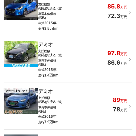
支払総額
85.8
万円
(税込)(リ済込・追)
車両本体価格
72.3
万円
(税込)
2015年
年式
3.5万km
走行
デミオ
支払総額
97.8
万円
(税込)(リ済込・追)
車両本体価格
86.6
万円
(税込)
2015年
年式
1.4万km
走行
デミオ
グーネットセレクト
支払総額
89
万円
(税込)(リ済込・追)
車両本体価格
78
万円
(税込)
2016年
年式
7.9万km
走行