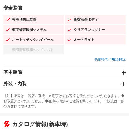
安全装備
横滑り防止装置
衝突安全ボディ
：装備あり
：装備あり
衝突被害軽減システム
クリアランスソナー
：装備あり
：装備あり
オートマチックハイビーム
オートライト
：装備あり
：装備あり
頸部衝撃緩和ヘッドレスト
：装備なし
装備略号／用語解説
基本装備
エアバッグ：運転席/助手席/サイド
外装・内装
：装備あり
スライドドア
カーナビ：SDナビ
：装備なし
：装備あり
【注】販売は、当店に直接ご来場頂けるお客様を優先させていただきます。◆
お取置きはいたしません。◆在庫の有無をご確認お願いします。※販売は一般
サンルーフ
ABS
TV：フルセグ
：装備なし
：装備あり
：装備あり
のお客様に限ります。
エアコン
Wエアコン
オーディオ：CDまたはCDチェンジャー／ミュージックプレイヤー接続
：装備あり
：装備なし
：装備あり
可
リフトアップ
パワーステアリング
カタログ情報(新車時)
：装備なし
：装備あり
ビジュアル：-／DVD再生
：装備あり