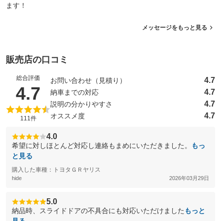
ます！
メッセージをもっと見る
販売店の口コミ
総合評価
4.7
お問い合わせ（見積り）
（5点満点中）
4.7
4.7
納車までの対応
4.7
説明の分かりやすさ
4.7
オススメ度
111件
4.0
希望に対しほとんど対応し連絡もまめにいただきました。
もっ
と見る
購入した車種：トヨタＧＲヤリス
hide
2026年03月29日
5.0
納品時、スライドドアの不具合にも対応いただけました
もっと