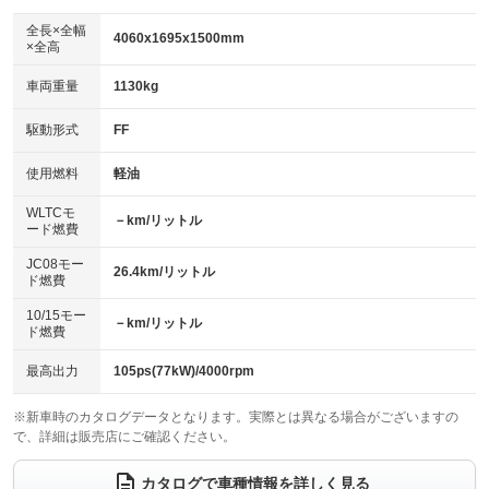
ダウンヒルアシストコントロール
：装備なし
アルミホイール：16インチ
全長×全幅
：装備あり
4060x1695x1500mm
×全高
パワーウィンドウ
盗難防止システム
：装備あり
：装備あり
革シート
ハーフレザーシート
：装備なし
：装備あり
車両重量
1130kg
アイドリングストップ
ドライブレコーダー
：装備あり
：装備なし
キーレス
LEDヘッドランプ
：装備あり
：装備あり
USB入力端子
Bluetooth接続
駆動形式
FF
：装備あり
：装備あり
HID(キセノンライト)
ポータブルナビ
：装備なし
：装備なし
100V電源
クリーンディーゼル
使用燃料
軽油
：装備なし
：装備なし
バックカメラ
ETC
：装備あり
：装備あり
センターデフロック
：装備なし
WLTCモ
エアロ
スマートキー
－km/リットル
：装備なし
：装備あり
ード燃費
レンタカーアップ
展示・試乗車
：装備なし
：装備なし
ローダウン
ランフラットタイヤ
：装備なし
：装備なし
JC08モー
26.4km/リットル
ド燃費
電動格納ミラー
：装備あり
パワーシート
3列シート
：装備なし
：装備なし
10/15モー
装備略号／用語解説
－km/リットル
ド燃費
ベンチシート
フルフラットシート
：装備なし
：装備なし
チップアップシート
オットマン
最高出力
105ps(77kW)/4000rpm
：装備なし
：装備なし
電動格納サードシート
シートヒーター
：装備なし
：装備あり
※新車時のカタログデータとなります。実際とは異なる場合がございますの
で、詳細は販売店にご確認ください。
ウォークスルー
後席モニター
：装備なし
：装備なし
カタログで車種情報を詳しく見る
電動リアゲート
フロントカメラ