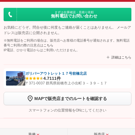
まずは在庫確認・見積り依頼
無料電話でお問い合わせ
お気軽にどうぞ。問合せ後に何度もご連絡が届くことはありません。 メールア
ドレスは販売店に公開されません。
※無料電話をご利用の場合は、販売店へお客様の電話番号が通知されます。無料電話
番号ご利用の際の注意点は
こちら
IP電話、ひかり電話からはご利用いただけません。
詳細はこちら
ガリバーアウトレット１７号前橋北店
4.7
111件
【STEP1】
認証画面でグーネットを友だち追加してから「許可する」ボタンを押
〒371-0037 群馬県前橋市上小出町３－３９－１７
します
MAPで販売店までのルートを確認する
【STEP2】
トーク画面で
ボタンをタップして問い合わせを
完了してください。
スマートフォンの位置情報をONにしてください
こちら
装備
販売店