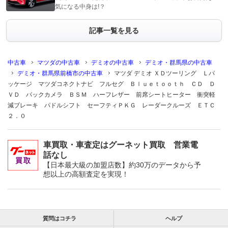
気になる中身は!？
記事一覧を見る
中古車
マツダの中古車
デミオの中古車
デミオ・群馬県の中古車
デミオ・群馬県前橋市の中古車
マツダ デミオ ＸＤツーリング Ｌパ
ッケージ マツダコネクトナビ フルセグ Ｂｌｕｅｔｏｏｔｈ ＣＤ Ｄ
ＶＤ バックカメラ ＢＳＭ ハーフレザー 前席シートヒーター 衝突軽
減ブレーキ パドルシフト セーフティＰＫＧ レーダークルーズ ＥＴＣ
２．０
車買取・車査定はグーネット買取 営業電
話なし
【日本最大級の加盟店数】約30万のデータから予
想以上の高額査定を実現！
質問はコチラ
ヘルプ