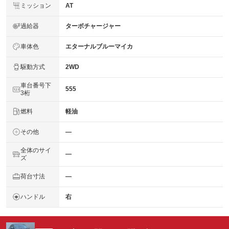
ミッション
AT
過給器
ターボチャージャー
車体色
エターナルブルーマイカ
駆動方式
2WD
車台番号下
555
3桁
燃料
軽油
その他
―
全体のサイ
―
ズ
荷台寸法
―
ハンドル
右