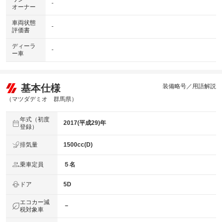
-
オーナー
車両状態
-
評価書
ディーラ
-
ー車
基本仕様
装備略号／用語解説
（マツダデミオ 群馬県）
年式（初度
2017(平成29)年
登録）
排気量
1500cc(D)
乗車定員
５名
ドア
5D
エコカー減
－
税対象車