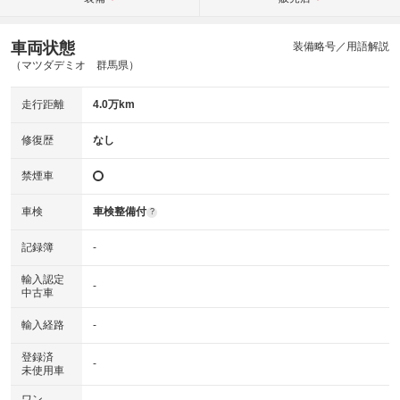
車両状態
装備略号／用語解説
（マツダデミオ 群馬県）
走行距離
4.0万km
修復歴
なし
禁煙車
車検
車検整備付
?
記録簿
-
輸入認定
-
中古車
輸入経路
-
登録済
-
未使用車
ワン