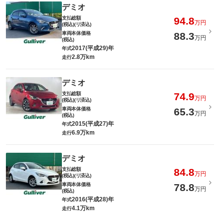
デミオ
支払総額
94.8
万円
(税込)(リ済込)
車両本体価格
88.3
万円
(税込)
2017(平成29)年
年式
2.8万km
走行
デミオ
支払総額
74.9
万円
(税込)(リ済込)
車両本体価格
65.3
万円
(税込)
2015(平成27)年
年式
6.9万km
走行
デミオ
支払総額
84.8
万円
(税込)(リ済込)
車両本体価格
78.8
万円
(税込)
2016(平成28)年
年式
4.1万km
走行