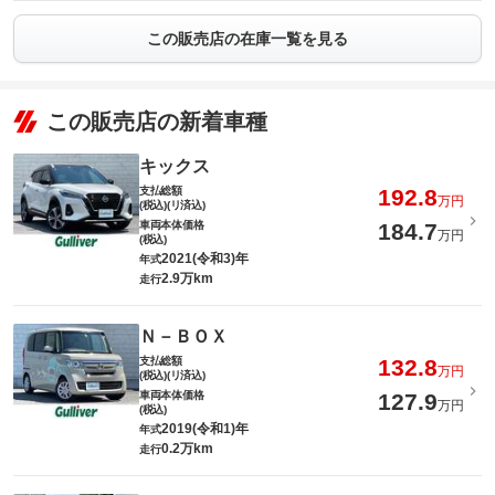
この販売店の在庫一覧を見る
この販売店の新着車種
キックス
支払総額
192.8
万円
(税込)(リ済込)
車両本体価格
184.7
万円
(税込)
2021(令和3)年
年式
2.9万km
走行
Ｎ－ＢＯＸ
支払総額
132.8
万円
(税込)(リ済込)
車両本体価格
127.9
万円
(税込)
2019(令和1)年
年式
0.2万km
走行