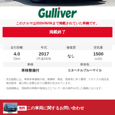
このクルマは2026/06/06まで掲載されていた車輛です。
掲載終了
走行距離
年式
修復歴
排気量
4.0
2017
1500
なし
万km
(平成29)年
cc(D)
車検
車体色
車検整備付
エターナルブルーマイカ
支払総額には、車両本体価格の他、保険料、税金、登録等に伴う費用、リサイクル預託金
相当額等、購入時に必要な全ての費用が含まれています。
当該価格は、登録等の時期や地域などについて一定の条件を付した価格になります。
この車両に関するお問い合わせ
無料