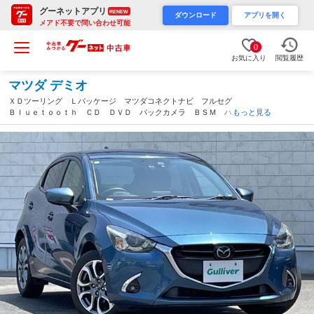
グーネットアプリ
RENEW
ダウンロード
アプリを開く
メアド不要で問い合わせ可能
0
お気に入り
閲覧履歴
マツダ デミオ
ＸＤツーリング Ｌパッケージ マツダコネクトナビ フルセグ
Ｂｌｕｅｔｏｏｔｈ ＣＤ ＤＶＤ バックカメラ ＢＳＭ ハー
もっと見る
フレザー 前席シートヒーター 衝突軽減ブレーキ パドルシフ
ト セーフティＰＫＧ レーダークルーズ ＥＴＣ２．０（群馬
県）