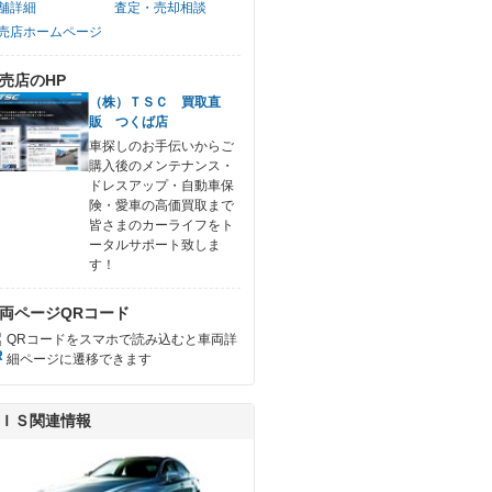
舗詳細
査定・売却相談
売店ホームページ
売店のHP
（株）ＴＳＣ 買取直
販 つくば店
車探しのお手伝いからご
購入後のメンテナンス・
ドレスアップ・自動車保
険・愛車の高価買取まで
皆さまのカーライフをト
ータルサポート致しま
す！
両ページQRコード
QRコードをスマホで読み込むと車両詳
細ページに遷移できます
ＩＳ関連情報