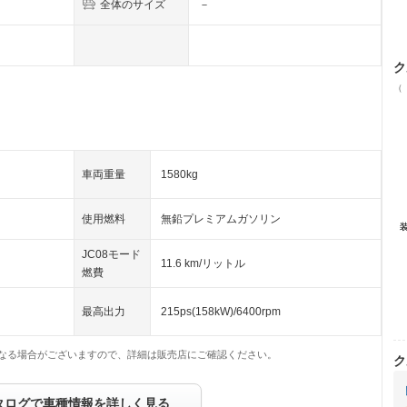
全体のサイズ
－
ク
（
車両重量
1580kg
使用燃料
無鉛プレミアムガソリン
JC08モード
11.6 km/リットル
燃費
最高出力
215ps(158kW)/6400rpm
なる場合がございますので、詳細は販売店にご確認ください。
ク
タログで車種情報を詳しく見る