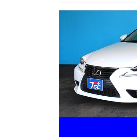
マガジン
車カタログ
自動車ローン
保険
レビュー
価格相場
教習所
用語集