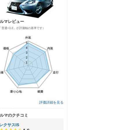
ルマレビュー
「普通=3.0」が評価軸の基準です）
外装
外装
5
5
4
4
価格
価格
内装
内装
3
3
2
2
1
1
装備
装備
走行
走行
乗り心地
乗り心地
燃費
燃費
評価詳細を見る
ルマのクチコミ
レクサスIS