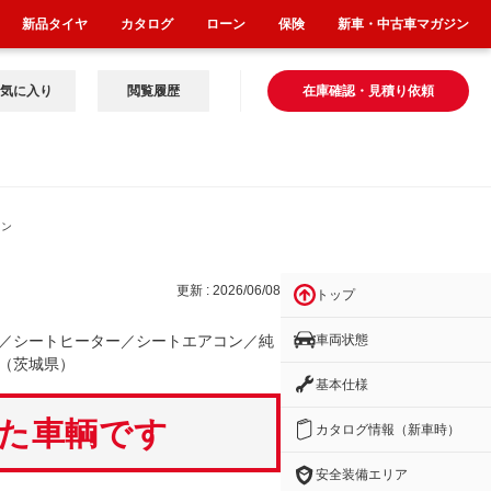
新品タイヤ
カタログ
ローン
保険
新車・中古車マガジン
気に入り
閲覧履歴
在庫確認・見積り依頼
コン
更新 : 2026/06/08
トップ
車両状態
／シートヒーター／シートエアコン／純
（茨城県）
基本仕様
いた車輌です
カタログ情報（新車時）
安全装備エリア