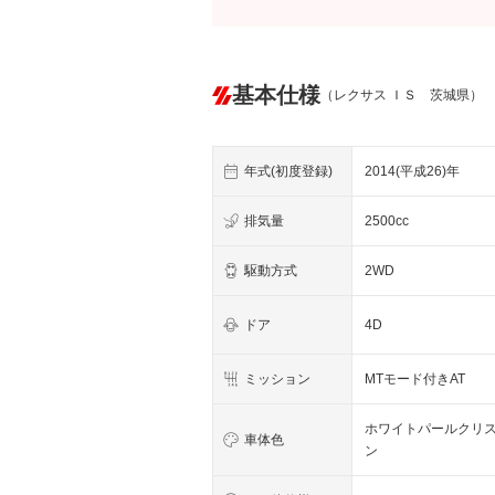
基本仕様
（レクサス ＩＳ 茨城県）
年式(初度登録)
2014(平成26)年
排気量
2500cc
駆動方式
2WD
ドア
4D
ミッション
MTモード付きAT
ホワイトパールクリ
車体色
ン