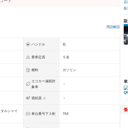
店
販
販
用語解説
ハンドル
右
乗車定員
５名
燃料
ガソリン
車
エコカー減税対
－
象車
過給器
－
スタルシャイ
車台番号下３桁
764