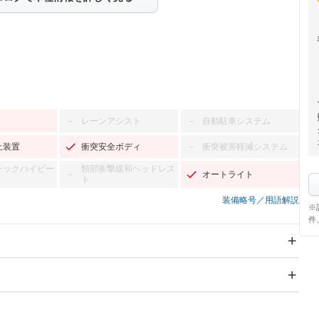
レーンアシスト
自動駐車システム
－
－
止装置
衝突安全ボディ
衝突被害軽減システム
－
チックハイビー
頸部衝撃緩和ヘッドレス
オートライト
－
ト
装備略号／用語解説
※
件
スライドドア
サンルーフ
－
Wエアコン
リフトアップ
－
－
TV：フルセグ