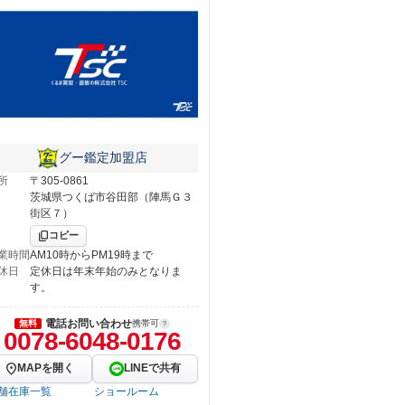
グー鑑定加盟店
所
〒305-0861
茨城県つくば市谷田部（陣馬Ｇ３
街区７）
コピー
業時間
AM10時からPM19時まで
休日
定休日は年末年始のみとなりま
す。
電話お問い合わせ
無料
携帯可
0078-6048-0176
MAPを開く
LINEで共有
舗在庫一覧
ショールーム