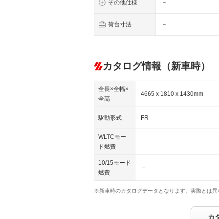
その他仕様
－
荷台寸法
－
カタログ情報（新車時）
全長×全幅×
4665 x 1810 x 1430mm
全高
駆動形式
FR
WLTCモー
－
ド燃費
10/15モード
－
燃費
※新車時のカタログデータとなります。実際とは異
カ