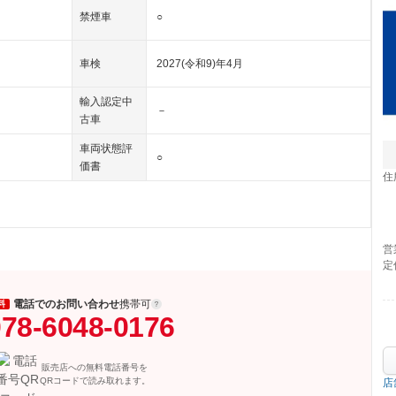
禁煙車
○
車検
2027(令和9)年4月
輸入認定中
－
古車
車両状態評
○
価書
住
営
定
電話でのお問い合わせ
携帯可
料
78-6048-0176
販売店への無料電話番号を
QRコードで読み取れます。
店