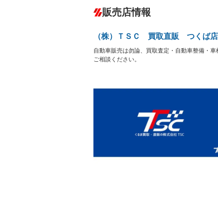
ダウンヒルアシストコントロール
－
販売店情報
オーディオ：CDまたはCDチェンジャー
プレイヤー接続可
盗難防止システム
アイドリ
－
ヘッドライトウォッシャ
革シート
－
（株）ＴＳＣ 買取直販 つくば店
ー
Bluetooth接続
100V電源
－
自動車販売は勿論、買取査定・自動車整備・車
LEDヘッドランプ
HID(キ
－
レンタカーアップ
展示・試
ご相談ください。
－
－
ETC2.0
エアロ
－
ランフラットタイヤ
パワーシ
－
フルフラットシート
チップア
－
－
シートヒーター
ウォーク
－
フロントカメラ
シートエ
－
ルーフレール
エアサス
－
－