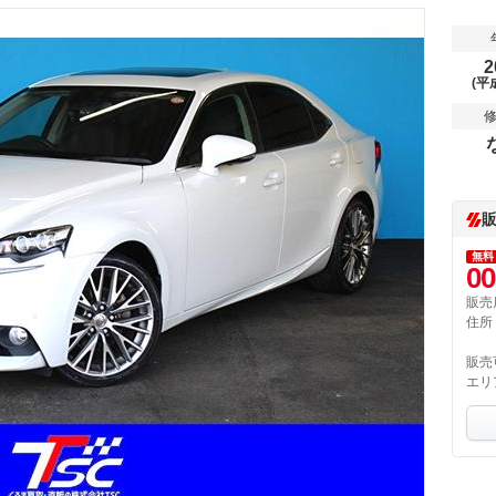
2
(平
無料
00
販売
住所
販売
エリ