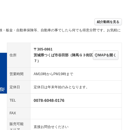
パワーステアリング
パワーウィンドウ
／ミュージック
ビジュアル：-／DVD再
アルミホイール：18イ
生
ンチ
ングストップ
ドライブレコーダー
USB入力端子
ハーフレザーシート
キーレス
－
紹介動画を見る
クリーンディーゼル
センターデフロック
－
－
検・板金・自動車保険等、自動車の事でしたら何でも得意分野です。お気軽に
セノンライト)
ポータブルナビ
バックカメラ
－
乗車
電動格納ミラー
スマートキー
ローダウン
－
〒305-0861
装備略号／用語解説
ート
3列シート
ベンチシート
－
－
MAPを開く
住所
茨城県つくば市谷田部（陣馬Ｇ３街区
７）
ップシート
オットマン
電動格納サードシート
－
－
スルー
後席モニター
電動リアゲート
－
営業時間
AM10時からPM19時まで
アコン
全周囲カメラ
サイドカメラ
－
－
定休日
定休日は年末年始のみとなります。
ペンション
0078-6048-0176
TEL
装備略号／用語解説
FAX
販売可能
直接お問合せください
エリア