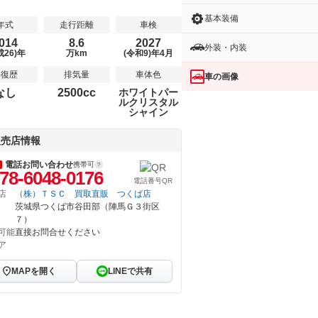
基本装備
年式
走行距離
車検
014
8.6
2027
外装・内装
成26)年
万km
(令和9)年4月
修復歴
排気量
車体色
車の画像
なし
2500cc
ホワイトパー
ルクリスタル
シャイン
販売店情報
電話お問い合わせ
携帯可
78-6048-0176
電話番号QR
店
（株）ＴＳＣ 買取直販 つくば店
茨城県つくば市谷田部（陣馬Ｇ３街区
７）
可能
直接お問合せください
ア
MAPを開く
LINEで共有