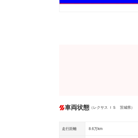
車両状態
（レクサス ＩＳ 茨城県）
走行距離
8.6万km