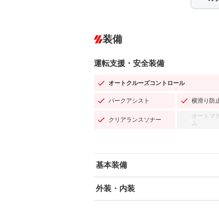
装備
運転支援・安全装備
オートクルーズコントロール
パークアシスト
横滑り防
オートマ
クリアランスソナー
－
ム
基本装備
外装・内装
エアバッグ：運転席/助手席/サイド
ABS
エアコン
カーナビ：SDナビ