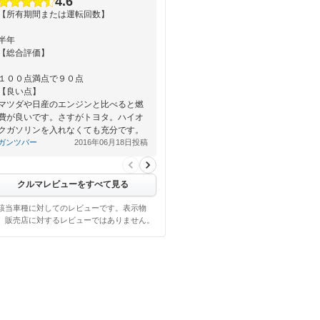
4.6
【所有期間または運転回数】
半年
【総合評価】
１００点満点で９０点
【良い点】
マツダや日産のエンジンと比べると燃
費が良いです。さすがトヨタ。ハイオ
クガソリンを入れなくても充分です。
車の大きさも日本の道路事情で考え…
ガンツバー
2016年06月18日投稿
クルマレビューをすべて見る
該当車種に対してのレビューです。表示物
、販売店に対するレビューではありません。