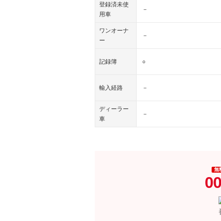
登録済未使
－
用車
ワンオーナ
－
ー
記録簿
○
輸入経路
－
ディーラー
－
車
無
00