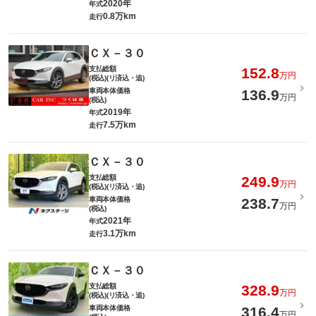
2020年
年式
0.8万km
走行
ＣＸ－３０
支払総額
152.8
万円
(税込)(リ済込・追)
車両本体価格
136.9
万円
(税込)
2019年
年式
7.5万km
走行
ＣＸ－３０
支払総額
249.9
万円
(税込)(リ済込・追)
車両本体価格
238.7
万円
(税込)
2021年
年式
3.1万km
走行
ＣＸ－３０
支払総額
328.9
万円
(税込)(リ済込・追)
車両本体価格
316.4
万円