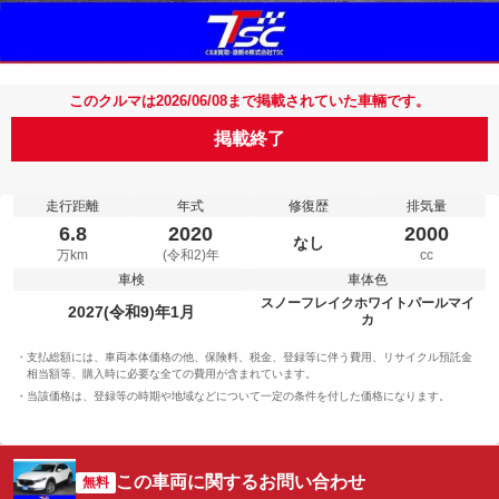
このクルマは2026/06/08まで掲載されていた車輛です。
掲載終了
走行距離
年式
修復歴
排気量
6.8
2020
2000
なし
万km
(令和2)年
cc
車検
車体色
スノーフレイクホワイトパールマイ
2027(令和9)年1月
カ
支払総額には、車両本体価格の他、保険料、税金、登録等に伴う費用、リサイクル預託金
相当額等、購入時に必要な全ての費用が含まれています。
当該価格は、登録等の時期や地域などについて一定の条件を付した価格になります。
この車両に関するお問い合わせ
無料