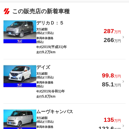
この販売店の新着車種
デリカＤ：５
支払総額
287
万円
(税込)(リ済込)
車両本体価格
266
万円
(税込)
2019(平成31)年
年式
9.2万km
走行
デイズ
支払総額
99.8
万円
(税込)(リ済込)
車両本体価格
85.1
万円
(税込)
2019(令和1)年
年式
5.8万km
走行
ムーヴキャンバス
支払総額
135
万円
(税込)(リ済込)
車両本体価格
122.6