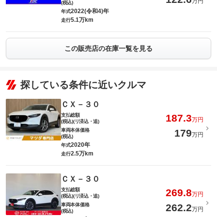
万円
(税込)
2022(令和4)年
年式
5.1万km
走行
この販売店の在庫一覧を見る
探している条件に近いクルマ
ＣＸ－３０
支払総額
187.3
万円
(税込)(リ済込・追)
車両本体価格
179
万円
(税込)
2020年
年式
2.5万km
走行
ＣＸ－３０
支払総額
269.8
万円
(税込)(リ済込・追)
車両本体価格
262.2
万円
(税込)