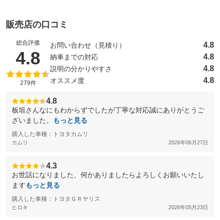
販売店の口コミ
総合評価
4.8
お問い合わせ（見積り）
（5点満点中）
4.8
4.8
納車までの対応
4.8
説明の分かりやすさ
4.8
オススメ度
279件
4.8
板垣さんなにもわからずでしたが丁寧な対応誠にありがとうご
ざいました。
もっと見る
購入した車種：トヨタカムリ
カムリ
2026年06月27日
4.3
お世話になりました、何かありましたらよろしくお願いいたし
ます
もっと見る
購入した車種：トヨタＧＲヤリス
ヒロキ
2026年05月23日