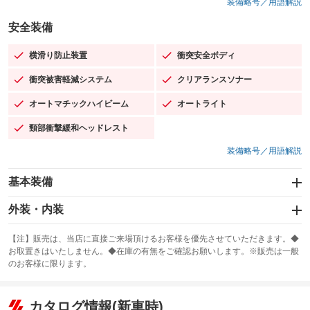
装備略号／用語解説
安全装備
横滑り防止装置
衝突安全ボディ
：装備あり
：装備あり
衝突被害軽減システム
クリアランスソナー
：装備あり
：装備あり
オートマチックハイビーム
オートライト
：装備あり
：装備あり
頸部衝撃緩和ヘッドレスト
：装備あり
装備略号／用語解説
基本装備
エアバッグ：運転席/助手席/サイド
外装・内装
：装備あり
スライドドア
カーナビ：SDナビ
：装備なし
：装備あり
【注】販売は、当店に直接ご来場頂けるお客様を優先させていただきます。◆
お取置きはいたしません。◆在庫の有無をご確認お願いします。※販売は一般
サンルーフ
ABS
TV：フルセグ
：装備なし
：装備あり
：装備あり
のお客様に限ります。
エアコン
Wエアコン
オーディオ：CDまたはCDチェンジャー／ミュージックプレイヤー接続
：装備あり
：装備なし
：装備あり
可
リフトアップ
パワーステアリング
カタログ情報(新車時)
：装備なし
：装備あり