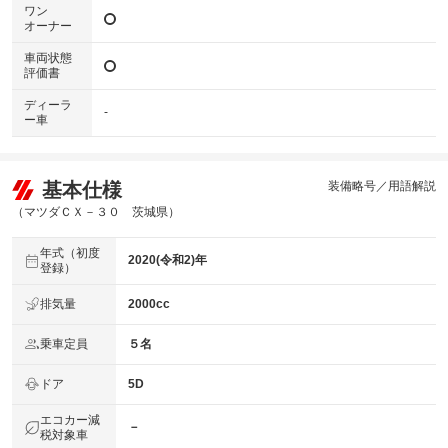
ワン
オーナー
車両状態
評価書
ディーラ
-
ー車
基本仕様
装備略号／用語解説
（マツダＣＸ－３０ 茨城県）
年式（初度
2020(令和2)年
登録）
排気量
2000cc
乗車定員
５名
ドア
5D
エコカー減
－
税対象車