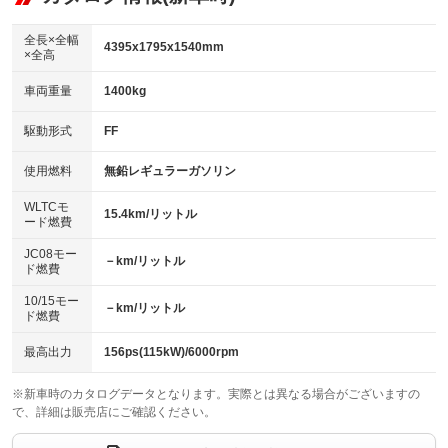
ビジュアル：-／DVD再生
：装備あり
ダウンヒルアシストコントロール
：装備なし
アルミホイール：18インチ
全長×全幅
：装備あり
4395x1795x1540mm
×全高
パワーウィンドウ
盗難防止システム
：装備あり
：装備あり
革シート
ハーフレザーシート
：装備なし
：装備なし
車両重量
1400kg
アイドリングストップ
ドライブレコーダー
：装備あり
：装備なし
キーレス
LEDヘッドランプ
：装備あり
：装備あり
USB入力端子
Bluetooth接続
駆動形式
FF
：装備あり
：装備あり
HID(キセノンライト)
ポータブルナビ
：装備なし
：装備なし
100V電源
クリーンディーゼル
使用燃料
無鉛レギュラーガソリン
：装備なし
：装備なし
バックカメラ
ETC
：装備あり
：装備あり
センターデフロック
：装備なし
WLTCモ
エアロ
スマートキー
15.4km/リットル
：装備なし
：装備あり
ード燃費
レンタカーアップ
展示・試乗車
：装備なし
：装備なし
ローダウン
ランフラットタイヤ
：装備なし
：装備なし
JC08モー
－km/リットル
ド燃費
電動格納ミラー
：装備あり
パワーシート
3列シート
：装備あり
：装備なし
10/15モー
装備略号／用語解説
－km/リットル
ド燃費
ベンチシート
フルフラットシート
：装備なし
：装備なし
チップアップシート
オットマン
最高出力
156ps(115kW)/6000rpm
：装備なし
：装備なし
電動格納サードシート
シートヒーター
：装備なし
：装備あり
※新車時のカタログデータとなります。実際とは異なる場合がございますの
で、詳細は販売店にご確認ください。
ウォークスルー
後席モニター
：装備なし
：装備なし