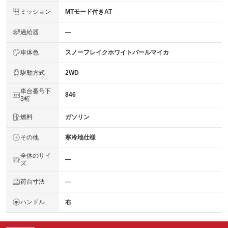
ミッション
MTモード付きAT
過給器
―
車体色
スノーフレイクホワイトパールマイカ
駆動方式
2WD
車台番号下
846
3桁
燃料
ガソリン
その他
寒冷地仕様
全体のサイ
―
ズ
荷台寸法
―
ハンドル
右