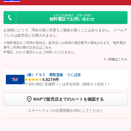
まずは在庫確認・見積り依頼
無料電話でお問い合わせ
お気軽にどうぞ。問合せ後に何度もご連絡が届くことはありません。 メールア
ドレスは販売店に公開されません。
※無料電話をご利用の場合は、販売店へお客様の電話番号が通知されます。無料電話
番号ご利用の際の注意点は
こちら
IP電話、ひかり電話からはご利用いただけません。
詳細はこちら
（株）ＴＳＣ 買取直販 つくば店
4.8
279件
【STEP1】
認証画面でグーネットを友だち追加してから「許可する」ボタンを押
〒305-0861 茨城県つくば市谷田部（陣馬Ｇ３街区７）
します
MAPで販売店までのルートを確認する
【STEP2】
トーク画面で
ボタンをタップして問い合わせを
完了してください。
スマートフォンの位置情報をONにしてください
こちら