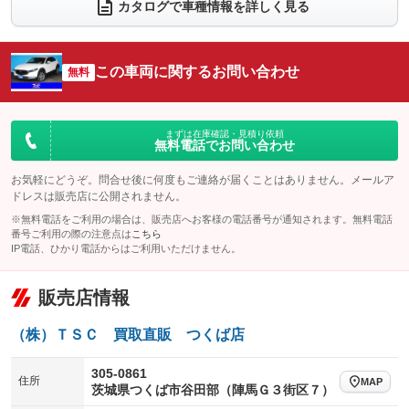
カタログで車種情報を詳しく見る
電動リアゲート
フロントカメラ
：装備あり
：装備あり
シートエアコン
全周囲カメラ
：装備なし
：装備あり
この車両に関するお問い合わせ
サイドカメラ
無料
ルーフレール
：装備あり
：装備なし
エアサスペンション
ヘッドライトウォッシャー
：装備なし
：装備なし
装備略号／用語解説
まずは在庫確認・見積り依頼
無料電話でお問い合わせ
お気軽にどうぞ。問合せ後に何度もご連絡が届くことはありません。メールア
ドレスは販売店に公開されません。
※無料電話をご利用の場合は、販売店へお客様の電話番号が通知されます。無料電話
番号ご利用の際の注意点は
こちら
IP電話、ひかり電話からはご利用いただけません。
販売店情報
（株）ＴＳＣ 買取直販 つくば店
305-0861
住所
MAP
茨城県つくば市谷田部（陣馬Ｇ３街区７）