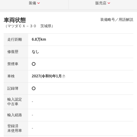
装備
販売店
車両状態
装備略号／用語解説
（マツダＣＸ－３０ 茨城県）
走行距離
6.8万km
修復歴
なし
禁煙車
車検
2027(令和9)年1月
?
記録簿
輸入認定
-
中古車
輸入経路
-
登録済
-
未使用車