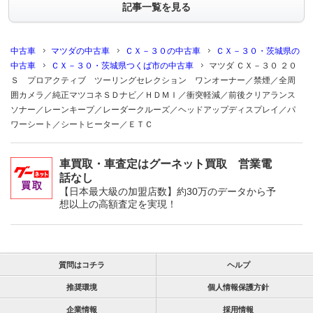
記事一覧を見る
中古車
マツダの中古車
ＣＸ－３０の中古車
ＣＸ－３０・茨城県の
中古車
ＣＸ－３０・茨城県つくば市の中古車
マツダ ＣＸ－３０ ２０
Ｓ プロアクティブ ツーリングセレクション ワンオーナー／禁煙／全周
囲カメラ／純正マツコネＳＤナビ／ＨＤＭＩ／衝突軽減／前後クリアランス
ソナー／レーンキープ／レーダークルーズ／ヘッドアップディスプレイ／パ
ワーシート／シートヒーター／ＥＴＣ
車買取・車査定はグーネット買取 営業電
話なし
【日本最大級の加盟店数】約30万のデータから予
想以上の高額査定を実現！
質問はコチラ
ヘルプ
推奨環境
個人情報保護方針
企業情報
採用情報