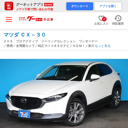
グーネットアプリ
RENEW
ダウンロード
アプリを開く
メアド不要で問い合わせ可能
0
お気に入り
閲覧履歴
マツダ ＣＸ－３０
２０Ｓ プロアクティブ ツーリングセレクション ワンオーナー
／禁煙／全周囲カメラ／純正マツコネＳＤナビ／ＨＤＭＩ／衝突軽
もっと見る
減／前後クリアランスソナー／レーンキープ／レーダークルーズ／
ヘッドアップディスプレイ／パワーシート／シートヒーター／ＥＴ
Ｃ（茨城県）