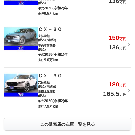
136
万円
(税込)
2020(令和2)年
年式
9.5万km
走行
ＣＸ－３０
支払総額
150
万円
(税込)(リ済込)
車両本体価格
136
万円
(税込)
2019(令和1)年
年式
9.0万km
走行
ＣＸ－３０
支払総額
180
万円
(税込)(リ済込)
車両本体価格
165.5
万円
(税込)
2020(令和2)年
年式
7.9万km
走行
この販売店の在庫一覧を見る