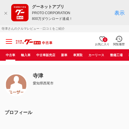
グーネットアプリ
表示
PROTO CORPORATION
800万ダウンロード達成！
寺津さんのクルマレビュー・口コミをご紹介
0
お気に入り
閲覧履歴
中古車
輸入車
中古車販売店
新車
車買取
カーリース
整備工場
寺津
愛知県西尾市
プロフィール