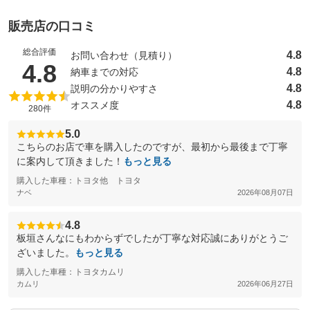
販売店の口コミ
総合評価
4.8
お問い合わせ（見積り）
（5点満点中）
4.8
4.8
納車までの対応
4.8
説明の分かりやすさ
4.8
オススメ度
280件
5.0
こちらのお店で車を購入したのですが、最初から最後まで丁寧
に案内して頂きました！
もっと見る
購入した車種：トヨタ他 トヨタ
ナベ
2026年08月07日
4.8
板垣さんなにもわからずでしたが丁寧な対応誠にありがとうご
ざいました。
もっと見る
購入した車種：トヨタカムリ
カムリ
2026年06月27日