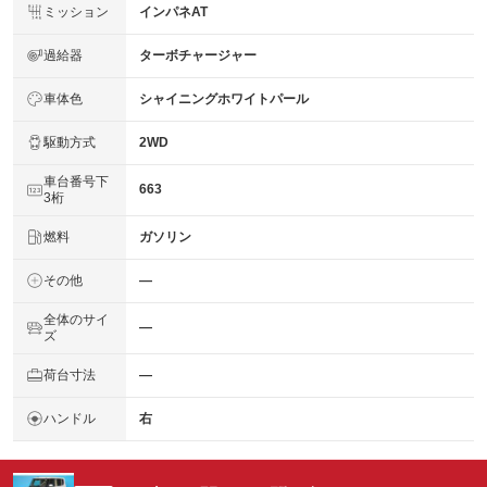
ミッション
インパネAT
過給器
ターボチャージャー
車体色
シャイニングホワイトパール
駆動方式
2WD
車台番号下
663
3桁
燃料
ガソリン
その他
―
全体のサイ
―
ズ
荷台寸法
―
ハンドル
右