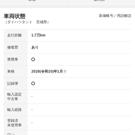
車両状態
装備略号／用語解説
（ダイハツタント 茨城県）
走行距離
1.7万km
修復歴
あり
禁煙車
車検
2028(令和10)年1月
?
記録簿
輸入認定
-
中古車
輸入経路
-
登録済
-
未使用車
ワン