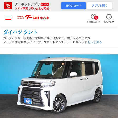
グーネットアプリ
RENEW
ダウンロード
アプリを開く
メアド不要で問い合わせ可能
0
お気に入り
閲覧履歴
ダイハツ タント
カスタムＲＳ 後期型／禁煙車／純正９型ナビ／地デジ／バックカ
メラ／両側電動スライドドア／スマートアシスト／ＬＥＤヘッドラ
もっと見る
イト／ハーフレザーシート／シートヒーター／ＥＴＣ／プッシュス
タート／純正１５ＡＷ／（茨城県）