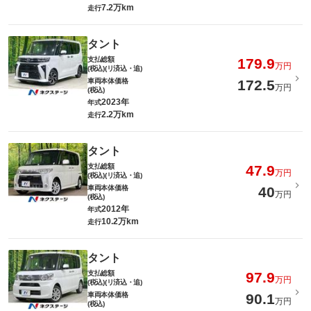
7.2万km
走行
タント
支払総額
179.9
万円
(税込)(リ済込・追)
車両本体価格
172.5
万円
(税込)
2023年
年式
2.2万km
走行
タント
支払総額
47.9
万円
(税込)(リ済込・追)
車両本体価格
40
万円
(税込)
2012年
年式
10.2万km
走行
タント
支払総額
97.9
万円
(税込)(リ済込・追)
車両本体価格
90.1
万円
(税込)