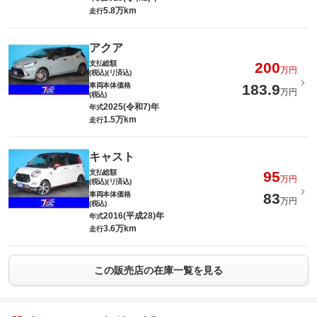
5.8万km
走行
アクア
支払総額
200
万円
(税込)(リ済込)
車両本体価格
183.9
万円
(税込)
2025(令和7)年
年式
1.5万km
走行
キャスト
支払総額
95
万円
(税込)(リ済込)
車両本体価格
83
万円
(税込)
2016(平成28)年
年式
3.6万km
走行
この販売店の在庫一覧を見る