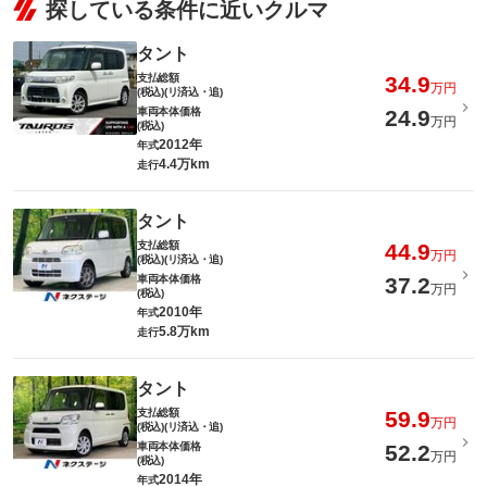
探している条件に近いクルマ
タント
支払総額
34.9
万円
(税込)(リ済込・追)
車両本体価格
24.9
万円
(税込)
2012年
年式
4.4万km
走行
タント
支払総額
44.9
万円
(税込)(リ済込・追)
車両本体価格
37.2
万円
(税込)
2010年
年式
5.8万km
走行
タント
支払総額
59.9
万円
(税込)(リ済込・追)
車両本体価格
52.2
万円
(税込)
2014年
年式