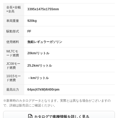
ダウンヒルアシストコントロール
：装備なし
アルミホイール：15インチ
全長×全幅
：装備あり
3395x1475x1755mm
×全高
パワーウィンドウ
盗難防止システム
：装備あり
：装備あり
革シート
ハーフレザーシート
：装備なし
：装備あり
車両重量
920kg
アイドリングストップ
ドライブレコーダー
：装備あり
：装備なし
キーレス
LEDヘッドランプ
：装備あり
：装備あり
USB入力端子
Bluetooth接続
駆動形式
FF
：装備あり
：装備あり
HID(キセノンライト)
ポータブルナビ
：装備なし
：装備なし
100V電源
クリーンディーゼル
使用燃料
無鉛レギュラーガソリン
：装備なし
：装備なし
バックカメラ
ETC
：装備あり
：装備あり
センターデフロック
：装備なし
WLTCモ
エアロ
スマートキー
20km/リットル
：装備なし
：装備あり
ード燃費
レンタカーアップ
展示・試乗車
：装備なし
：装備なし
ローダウン
ランフラットタイヤ
：装備なし
：装備なし
JC08モー
25.2km/リットル
ド燃費
電動格納ミラー
：装備あり
パワーシート
3列シート
：装備なし
：装備なし
10/15モー
装備略号／用語解説
－km/リットル
ド燃費
ベンチシート
フルフラットシート
：装備あり
：装備なし
チップアップシート
オットマン
最高出力
64ps(47kW)/6400rpm
：装備なし
：装備なし
電動格納サードシート
シートヒーター
：装備なし
：装備あり
※新車時のカタログデータとなります。実際とは異なる場合がございますの
で、詳細は販売店にご確認ください。
ウォークスルー
後席モニター
：装備なし
：装備なし
カタログで車種情報を詳しく見る
電動リアゲート
フロントカメラ