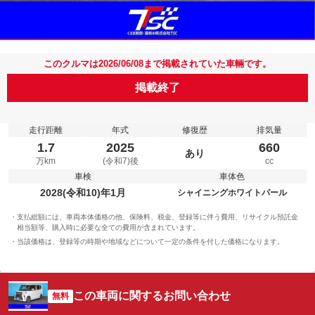
このクルマは2026/06/08まで掲載されていた車輛です。
掲載終了
走行距離
年式
修復歴
排気量
1.7
2025
660
あり
万km
(令和7)後
cc
車検
車体色
2028(令和10)年1月
シャイニングホワイトパール
支払総額には、車両本体価格の他、保険料、税金、登録等に伴う費用、リサイクル預託金
相当額等、購入時に必要な全ての費用が含まれています。
当該価格は、登録等の時期や地域などについて一定の条件を付した価格になります。
この車両に関するお問い合わせ
無料