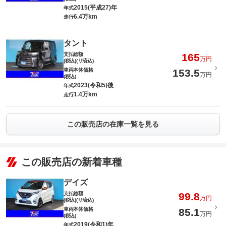
2015(平成27)年
年式
6.4万km
走行
タント
支払総額
165
万円
(税込)(リ済込)
車両本体価格
153.5
万円
(税込)
2023(令和5)後
年式
1.4万km
走行
この販売店の在庫一覧を見る
この販売店の新着車種
デイズ
支払総額
99.8
万円
(税込)(リ済込)
車両本体価格
85.1
万円
(税込)
2019(令和1)年
年式