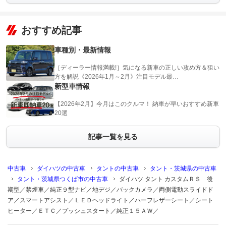
おすすめ記事
車種別・最新情報
［ディーラー情報満載!］気になる新車の正しい攻め方＆狙い
方を解説《2026年1月～2月》注目モデル最…
新型車情報
【2026年2月】今月はこのクルマ！ 納車が早いおすすめ新車
20選
記事一覧を見る
中古車
ダイハツの中古車
タントの中古車
タント・茨城県の中古車
タント・茨城県つくば市の中古車
ダイハツ タント カスタムＲＳ 後
期型／禁煙車／純正９型ナビ／地デジ／バックカメラ／両側電動スライドド
ア／スマートアシスト／ＬＥＤヘッドライト／ハーフレザーシート／シート
ヒーター／ＥＴＣ／プッシュスタート／純正１５ＡＷ／