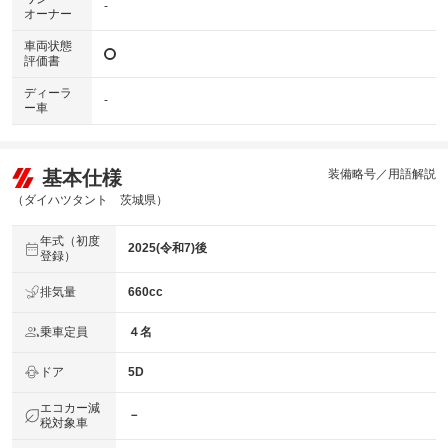
-
オーナー
車両状態
評価書
ディーラ
-
ー車
基本仕様
装備略号／用語解説
（ダイハツタント 茨城県）
年式（初度
2025(令和7)後
登録）
排気量
660cc
乗車定員
４名
ドア
5D
エコカー減
－
税対象車