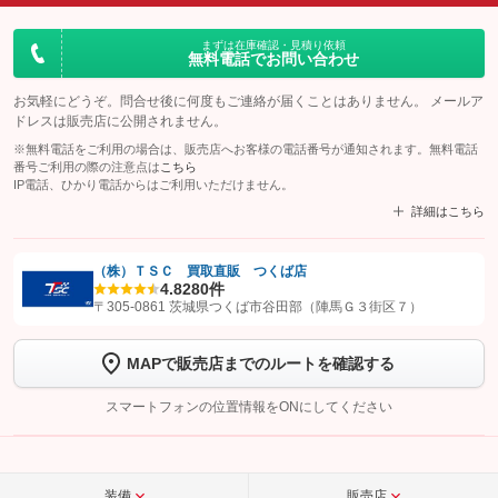
まずは在庫確認・見積り依頼
無料電話でお問い合わせ
お気軽にどうぞ。問合せ後に何度もご連絡が届くことはありません。 メールア
ドレスは販売店に公開されません。
※無料電話をご利用の場合は、販売店へお客様の電話番号が通知されます。無料電話
番号ご利用の際の注意点は
こちら
IP電話、ひかり電話からはご利用いただけません。
詳細はこちら
（株）ＴＳＣ 買取直販 つくば店
4.8
280件
【STEP1】
認証画面でグーネットを友だち追加してから「許可する」ボタンを押
〒305-0861 茨城県つくば市谷田部（陣馬Ｇ３街区７）
します
MAPで販売店までのルートを確認する
【STEP2】
トーク画面で
ボタンをタップして問い合わせを
完了してください。
スマートフォンの位置情報をONにしてください
こちら
装備
販売店