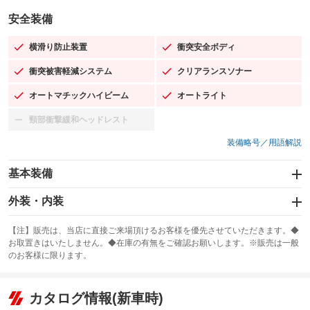
安全装備
横滑り防止装置
衝突安全ボディ
：装備あり
：装備あり
衝突被害軽減システム
クリアランスソナー
：装備あり
：装備あり
オートマチックハイビーム
オートライト
：装備あり
：装備あり
頸部衝撃緩和ヘッドレスト
：装備なし
装備略号／用語解説
基本装備
エアバッグ：運転席/助手席/サイド
外装・内装
：装備あり
スライドドア：両面電動
カーナビ：メモリーナビ他
：装備あり
：装備あり
【注】販売は、当店に直接ご来場頂けるお客様を優先させていただきます。◆
お取置きはいたしません。◆在庫の有無をご確認お願いします。※販売は一般
サンルーフ
ABS
TV：フルセグ
：装備なし
：装備あり
：装備あり
のお客様に限ります。
エアコン
Wエアコン
オーディオ：CDまたはCDチェンジャー／ミュージックプレイヤー接続
：装備あり
：装備なし
：装備あり
可／ミュージックサーバー
リフトアップ
パワーステアリング
カタログ情報(新車時)
：装備なし
：装備あり
ビジュアル：-／DVD再生
：装備あり