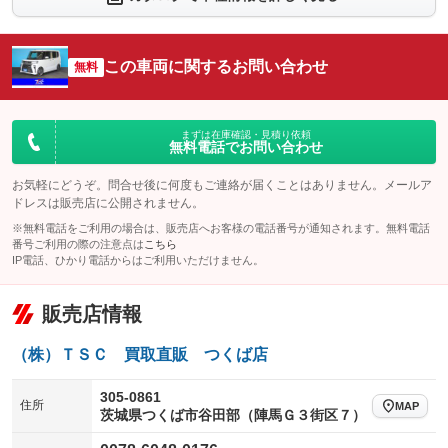
：装備なし
：装備なし
シートエアコン
全周囲カメラ
：装備なし
：装備なし
この車両に関するお問い合わせ
サイドカメラ
無料
ルーフレール
：装備なし
：装備なし
エアサスペンション
ヘッドライトウォッシャー
：装備なし
：装備なし
装備略号／用語解説
まずは在庫確認・見積り依頼
無料電話でお問い合わせ
お気軽にどうぞ。問合せ後に何度もご連絡が届くことはありません。メールア
ドレスは販売店に公開されません。
※無料電話をご利用の場合は、販売店へお客様の電話番号が通知されます。無料電話
番号ご利用の際の注意点は
こちら
IP電話、ひかり電話からはご利用いただけません。
販売店情報
（株）ＴＳＣ 買取直販 つくば店
305-0861
住所
MAP
茨城県つくば市谷田部（陣馬Ｇ３街区７）