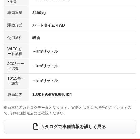
×全高
パワーウィンドウ
盗難防止システム
革シート
ハーフレザーシート
：装備あり
：装備なし
：装備なし
：装備なし
車両重量
2160kg
アイドリングストップ
ドライブレコーダー
キーレス
LEDヘッドランプ
：装備なし
：装備なし
：装備なし
：装備なし
USB入力端子
Bluetooth接続
駆動形式
パートタイム４WD
HID(キセノンライト)
ポータブルナビ
：装備なし
：装備なし
：装備なし
：装備なし
100V電源
クリーンディーゼル
バックカメラ
ETC
使用燃料
軽油
：装備なし
：装備なし
：装備なし
：装備なし
センターデフロック
エアロ
スマートキー
：装備なし
WLTCモ
：装備なし
：装備なし
－km/リットル
ード燃費
レンタカーアップ
展示・試乗車
ローダウン
ランフラットタイヤ
：装備なし
：装備なし
：装備なし
：装備なし
JC08モー
－km/リットル
ド燃費
電動格納ミラー
パワーシート
3列シート
：装備なし
：装備なし
：装備なし
10/15モー
装備略号／用語解説
－km/リットル
ベンチシート
フルフラットシート
ド燃費
：装備なし
：装備なし
チップアップシート
オットマン
：装備なし
：装備なし
最高出力
130ps(96kW)/3800rpm
電動格納サードシート
シートヒーター
：装備なし
：装備なし
※新車時のカタログデータとなります。実際とは異なる場合がございますの
で、詳細は販売店にご確認ください。
ウォークスルー
後席モニター
：装備なし
：装備なし
電動リアゲート
フロントカメラ
カタログで車種情報を詳しく見る
：装備なし
：装備なし
シートエアコン
全周囲カメラ
：装備なし
：装備なし