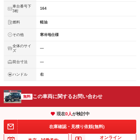
車台番号下
164
3桁
燃料
軽油
その他
寒冷地仕様
全体のサイ
―
ズ
荷台寸法
―
ハンドル
右
この車両に関するお問い合わせ
無料
現在
0
人
が検討中
在庫確認・見積り依頼(無料)
オンライン