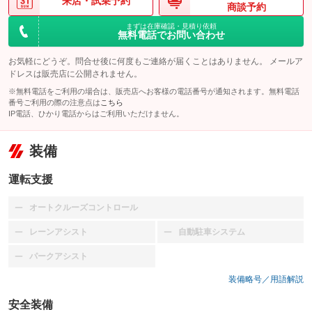
来店・
試乗予約
商談予約
まずは在庫確認・見積り依頼
無料電話でお問い合わせ
お気軽にどうぞ。問合せ後に何度もご連絡が届くことはありません。 メールア
ドレスは販売店に公開されません。
※無料電話をご利用の場合は、販売店へお客様の電話番号が通知されます。無料電話
番号ご利用の際の注意点は
こちら
IP電話、ひかり電話からはご利用いただけません。
装備
運転支援
オートクルーズコントロール
：装備なし
レーンアシスト
自動駐車システム
：装備なし
：装備なし
パークアシスト
：装備なし
装備略号／用語解説
安全装備