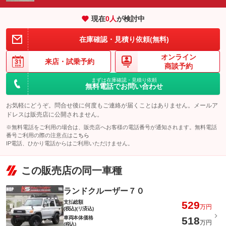
現在
0
人
が検討中
在庫確認・見積り依頼(無料)
オンライン
来店・
試乗予約
商談予約
まずは在庫確認・見積り依頼
無料電話でお問い合わせ
お気軽にどうぞ。問合せ後に何度もご連絡が届くことはありません。メールア
ドレスは販売店に公開されません。
※無料電話をご利用の場合は、販売店へお客様の電話番号が通知されます。無料電話
番号ご利用の際の注意点は
こちら
IP電話、ひかり電話からはご利用いただけません。
この販売店の同一車種
ランドクルーザー７０
支払総額
529
万円
(税込)(リ済込)
車両本体価格
518
万円
(税込)