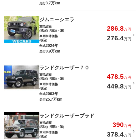
3.7万km
走行
ジムニーシエラ
支払総額
286.8
万円
(税込)(リ済込・追)
車両本体価格
276.4
万円
(税込)
2024年
年式
0.9万km
走行
ランドクルーザー７０
支払総額
478.5
万円
(税込)(リ済込・追)
車両本体価格
449.8
万円
(税込)
2003年
年式
25.7万km
走行
ランドクルーザープラド
支払総額
390
万円
(税込)(リ済込・追)
車両本体価格
378.4
万円
(税込)