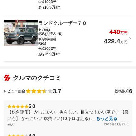
1993年
年式
10.5万km
走行
ランドクルーザー７０
支払総額
440
万円
(税込)(リ済込・追)
車両本体価格
428.4
万円
(税込)
2002年
年式
26.9万km
走行
クルマのクチコミ
3.7
46
レビュー総合
投稿数
5.0
【総合評価】 かっこいい、男らしい、目立つ！いい車です 【良
い点】 かっこいい 燃費いい(10キロは走る) ...
もっと見る
mr,lc
2011年11月27日