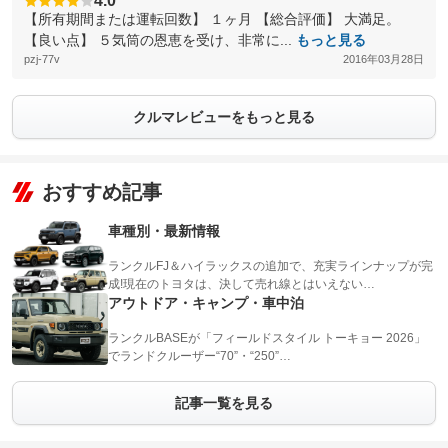
4.0
【所有期間または運転回数】 １ヶ月 【総合評価】 大満足。
【良い点】 ５気筒の恩恵を受け、非常に...
もっと見る
pzj-77v
2016年03月28日
クルマレビューをもっと見る
おすすめ記事
車種別・最新情報
ランクルFJ＆ハイラックスの追加で、充実ラインナップが完
成!現在のトヨタは、決して売れ線とはいえない…
アウトドア・キャンプ・車中泊
ランクルBASEが「フィールドスタイル トーキョー 2026」
でランドクルーザー“70”・“250”…
記事一覧を見る