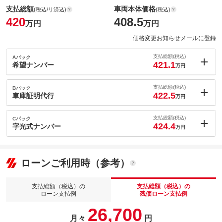
支払総額
車両本体価格
(税込/リ済込)
(税込)
420
408.5
万円
万円
価格変更お知らせメールに登録
支払総額(税込)
Aパック
421.1
希望ナンバー
万円
内：オプシ
1.1
ョン価格
支払総額(税込)
Bパック
万円
422.5
(税込)
車庫証明代行
万円
車両本体価
408.5
万円
内：オプシ
格
2.5
ョン価格
支払総額(税込)
Cパック
万円
424.4
(税込)
字光式ナンバー
万円
車両本体価
408.5
万円
内：オプシ
格
パック内容
4.4
ョン価格
万円
(税込)
ローンご利用時（参考）
車両本体価
408.5
万円
格
パック内容
備考
－
支払総額（税込）の
支払総額（税込）の
ローン支払例
残価ローン支払例
パック内容
このパックの見積もり依頼（無料）
26,700
備考
－
月々
円