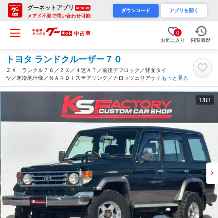
グーネットアプリ
RENEW
ダウンロード
アプリを開く
メアド不要で問い合わせ可能
0
お気に入り
閲覧履歴
トヨタ ランドクルーザー７０
ＺＸ ランクル７６／ＺＸ／４速ＡＴ／前後デフロック／背面タイ
ヤ／寒冷地仕様／ＮＡＲＤＩステアリング／カロッツェリアサイバ
もっと見る
ーナビ／ＨＰドラレコ／ジオランダーＭＴタイヤ／ＲＡＧＵＮＡ１
６ＡＷ／ランクル専門店（茨城県）
1
/83