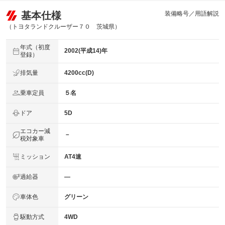
基本仕様
装備略号／用語解説
（トヨタランドクルーザー７０ 茨城県）
年式（初度
2002(平成14)年
登録）
排気量
4200cc(D)
乗車定員
５名
ドア
5D
エコカー減
－
税対象車
ミッション
AT4速
過給器
―
車体色
グリーン
駆動方式
4WD