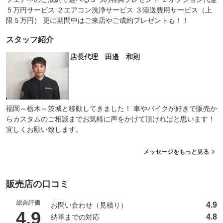
５万円サービス ２エアコン洗浄サービス ３陸送費用サービス（上
限５万円） 更に期間中はご来店やご成約プレゼントも！！
スタッフ紹介
店長代理 田邊 和則
福岡～栃木～茨城と移動してきました！ 車やバイクが好きで販売か
らカスタムのご相談までお気軽に声をかけて頂ければと思います！
宜しくお願い致します。
メッセージをもっと見る
販売店の口コミ
総合評価
4.9
お問い合わせ（見積り）
（5点満点中）
4.9
4.8
納車までの対応