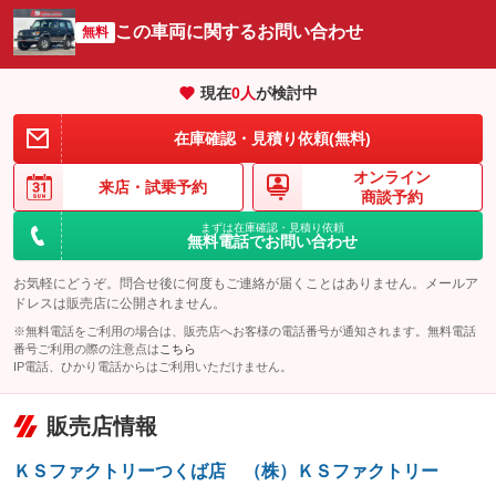
サイドカメラ
ルーフレール
この車両に関するお問い合わせ
：装備なし
無料
：装備なし
エアサスペンション
ヘッドライトウォッシャー
：装備なし
：装備なし
現在
0
人
が検討中
装備略号／用語解説
在庫確認・見積り依頼(無料)
オンライン
来店・
試乗予約
商談予約
まずは在庫確認・見積り依頼
無料電話でお問い合わせ
お気軽にどうぞ。問合せ後に何度もご連絡が届くことはありません。メールア
ドレスは販売店に公開されません。
※無料電話をご利用の場合は、販売店へお客様の電話番号が通知されます。無料電話
番号ご利用の際の注意点は
こちら
IP電話、ひかり電話からはご利用いただけません。
販売店情報
ＫＳファクトリーつくば店 （株）ＫＳファクトリー