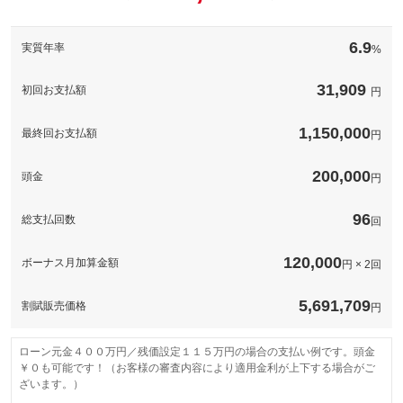
このパックの見積もり依頼（無料）
備考
－
6.9
実質年率
%
このパックの見積もり依頼（無料）
31,909
初回お支払額
円
1,150,000
最終回お支払額
円
200,000
頭金
円
96
総支払回数
回
120,000
ボーナス月加算金額
円 × 2回
5,691,709
割賦販売価格
円
ローン元金４００万円／残価設定１１５万円の場合の支払い例です。頭金
￥０も可能です！（お客様の審査内容により適用金利が上下する場合がご
ざいます。）