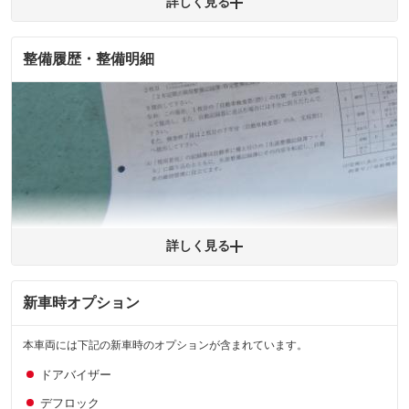
詳しく見る
整備履歴・整備明細
拡大
1
/
1
※購入時は必ず現車をご確認下さい。
※整備記録簿はあくまでも記載している整備日の結果となります。車両情報等の
詳細は各販売店へお問い合わせ下さい。
詳しく見る
新車時オプション
拡大
1
/
1
本車両には下記の新車時のオプションが含まれています。
ドアバイザー
デフロック
※購入時は必ず現車をご確認下さい。