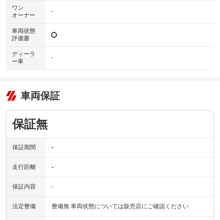
ワン
-
オーナー
車両状態
評価書
ディーラ
-
ー車
車両保証
保証無
保証期間
-
走行距離
-
保証内容
-
法定整備
整備無 車両状態については販売店にご確認ください