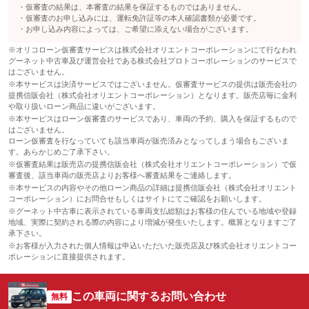
仮審査の結果は、本審査の結果を保証するものではありません。
仮審査のお申し込みには、運転免許証等の本人確認書類が必要です。
お申し込み内容によっては、ご希望に添えない場合がございます。
※オリコローン仮審査サービスは株式会社オリエントコーポレーションにて行なわれ
グーネット中古車及び運営会社である株式会社プロトコーポレーションのサービスで
はございません。
※本サービスは決済サービスではございません。仮審査サービスの提供は販売会社の
提携信販会社（株式会社オリエントコーポレーション）となります。販売店毎に金利
や取り扱いローン商品に違いがございます。
※本サービスはローン仮審査のサービスであり、車両の予約、購入を保証するもので
はございません。
ローン仮審査を行なっていても該当車両が販売済みとなってしまう場合もございま
す。あらかじめご了承下さい。
※仮審査結果は販売店の提携信販会社（株式会社オリエントコーポレーション）で仮
審査後、該当車両の販売店よりお客様へ審査結果をご連絡します。
※本サービスの内容やその他ローン商品の詳細は提携信販会社（株式会社オリエント
コーポレーション）にお問合せもしくはサイトにてご確認をお願いします。
※グーネット中古車に表示されている車両支払総額はお客様の住んでいる地域や登録
地域、実際に契約される際の内容により増減が発生いたします。概算となりますご了
承下さい。
※お客様が入力された個人情報は申込いただいた販売店及び株式会社オリエントコー
ポレーションに直接提供されます。
この車両に関するお問い合わせ
無料