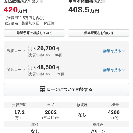
支払総額
車両本体価格
(税込/リ済込)
(税込)
420
408.5
万円
万円
（諸費用11.5万円を含む）
法定整備：
整備無
保証：
保証無
希望予算で相談してみる
価格変更をお知らせ
26,700
月々
円
残価ローン
詳細を見る
実質年率6.9%・96回
48,500
月々
円
通常ローン
詳細を見る
実質年率6.9%・120回
ローンについて相談する
走行距離
年式
修復歴
排気量
17.2
2002
4200
なし
万km
(平成14)年
cc(D)
車検
車体色
なし
グリーン