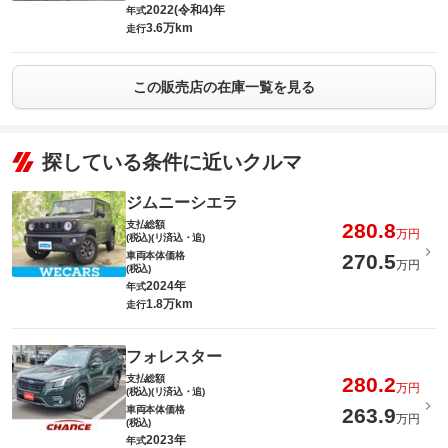
2022(令和4)年
年式
3.6万km
走行
この販売店の在庫一覧を見る
探している条件に近いクルマ
ジムニーシエラ
支払総額
280.8
万円
(税込)(リ済込・追)
車両本体価格
270.5
万円
(税込)
2024年
年式
1.8万km
走行
フォレスター
支払総額
280.2
万円
(税込)(リ済込・追)
車両本体価格
263.9
万円
(税込)
2023年
年式