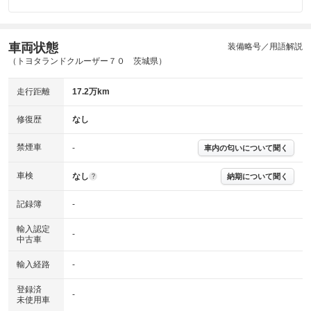
車両状態
装備略号／用語解説
（トヨタランドクルーザー７０ 茨城県）
走行距離
17.2万km
修復歴
なし
禁煙車
-
車内の匂いについて聞く
車検
なし
納期について聞く
?
記録簿
-
輸入認定
-
中古車
輸入経路
-
登録済
-
未使用車