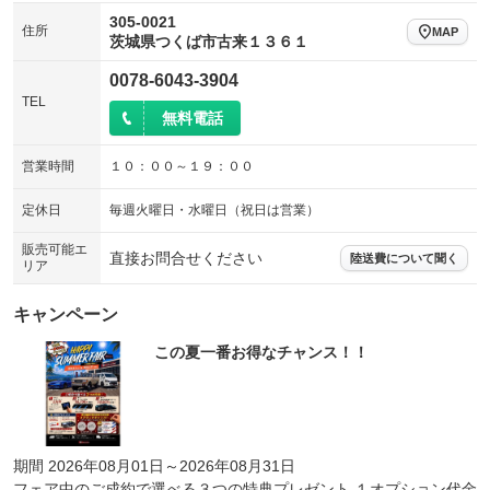
305-0021
住所
MAP
茨城県つくば市古来１３６１
0078-6043-3904
TEL
無料電話
営業時間
１０：００～１９：００
定休日
毎週火曜日・水曜日（祝日は営業）
販売可能エ
直接お問合せください
陸送費について聞く
リア
キャンペーン
この夏一番お得なチャンス！！
期間 2026年08月01日～2026年08月31日
フェア中のご成約で選べる３つの特典プレゼント １オプション代金