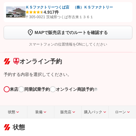
ＫＳファクトリーつくば店 （株）ＫＳファクトリー
4.9
17件
【STEP1】
認証画面でグーネットを友だち追加してから「許可する」ボタンを押
〒305-0021 茨城県つくば市古来１３６１
します
MAPで販売店までのルートを確認する
【STEP2】
トーク画面で
ボタンをタップして問い合わせを
完了してください。
スマートフォンの位置情報をONにしてください
こちら
オンライン予約
予約する内容を選択してください。
来店
同乗試乗予約
オンライン商談予約
?
状態
装備
販売店
購入パック
ローン
状態