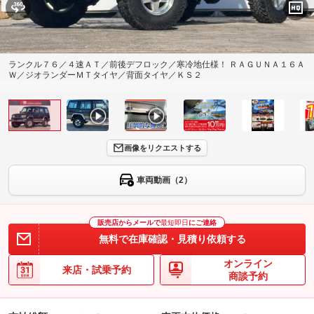
ランクル７６／４速ＡＴ／前後デフロック／寒冷地仕様！ ＲＡＧＵＮＡ１６Ａ
Ｗ／ジオランダーＭＴタイヤ／背面タイヤ／ＫＳ２
画像をリクエストする
車両動画（2）
販売店からメールで
最短即日
にご連絡
無料で在庫確認・見積り依頼する
オンライン
来店・試乗予約
商談予約