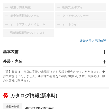
横滑り防止装置
衝突安全ボディ
：装備なし
：装備なし
衝突被害軽減システム
クリアランスソナー
：装備なし
：装備なし
オートマチックハイビーム
オートライト
：装備なし
：装備なし
頸部衝撃緩和ヘッドレスト
：装備なし
装備略号／用語解説
基本装備
エアバッグ
外装・内装
：装備なし
スライドドア
カーナビ
：装備なし
：装備なし
【注】販売は、当店に直接ご来場頂けるお客様を優先させていただきます。◆
お取置きはいたしません。◆在庫の有無をご確認お願いします。※販売は一般
サンルーフ
ABS
TV
：装備なし
：装備なし
：装備なし
のお客様に限ります。
エアコン
Wエアコン
オーディオ
：装備あり
：装備なし
：装備なし
リフトアップ
パワーステアリング
カタログ情報(新車時)
ビジュアル
：装備あり
：装備あり
：装備なし
ダウンヒルアシストコントロール
アルミホイール：16インチ
：装備なし
：装備あり
全長×全幅
4835x1790x1935mm