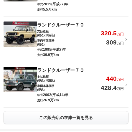
2015(平成27)年
年式
5.5万km
走行
ランドクルーザー７０
支払総額
320.5
万円
(税込)(リ済込)
車両本体価格
309
万円
(税込)
1995(平成7)年
年式
39.9万km
走行
ランドクルーザー７０
支払総額
440
万円
(税込)(リ済込)
車両本体価格
428.4
万円
(税込)
2002(平成14)年
年式
26.9万km
走行
この販売店の在庫一覧を見る