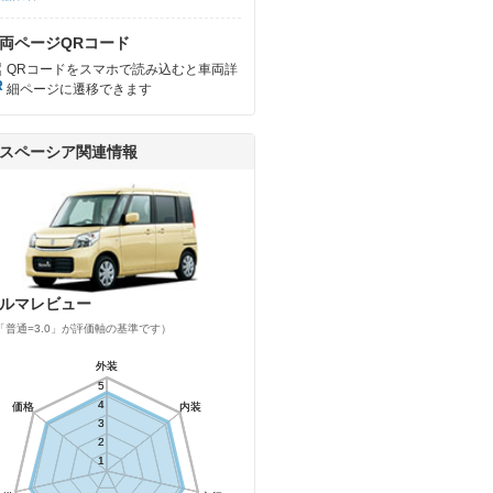
両ページQRコード
QRコードをスマホで読み込むと車両詳
細ページに遷移できます
スペーシア関連情報
ルマレビュー
「普通=3.0」が評価軸の基準です）
外装
外装
5
5
4
4
価格
価格
内装
内装
3
3
2
2
1
1