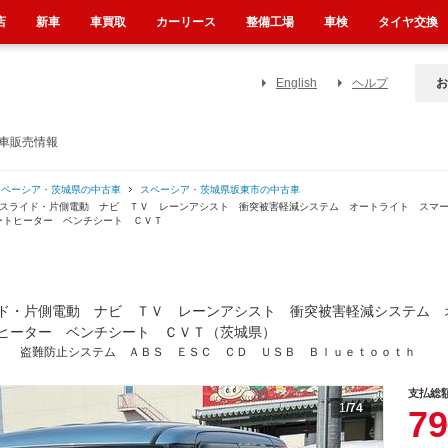
店
新車
車買取
カーリース
整備工場
車検
タイヤ交換
English
ヘルプ
お
古車販売情報
スペーシア・茨城県の中古車
スペーシア・茨城県坂東市の中古車
側スライド・片側電動 ナビ ＴＶ レーンアシスト 衝突被害軽減システム オートライト スマ
ートヒーター ベンチシート ＣＶＴ
ド・片側電動 ナビ ＴＶ レーンアシスト 衝突被害軽減システム 
ヒーター ベンチシート ＣＶＴ（茨城県）
。 盗難防止システム ＡＢＳ ＥＳＣ ＣＤ ＵＳＢ Ｂｌｕｅｔｏｏｔｈ
支払総
1
/74
79