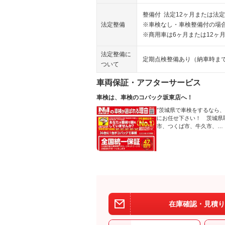
整備付 法定12ヶ月または法定
法定整備
※車検なし・車検整備付の場合
※商用車は6ヶ月または12ヶ
法定整備に
定期点検整備あり（納車時ま
ついて
車両保証・アフターサービス
車検は、車検のコバック坂東店へ！
”茨城県で車検をするなら
にお任せ下さい！ 茨城県
市、つくば市、牛久市、…
在庫確認・見積り