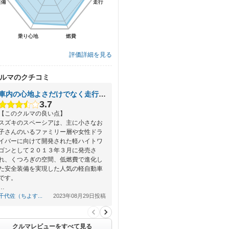
装備
装備
走行
走行
乗り心地
乗り心地
燃費
燃費
評価詳細を見る
ルマのクチコミ
車内の心地よさだけでなく走行の力強さを兼ね備えた軽自動車
3.7
【このクルマの良い点】
スズキのスペーシアは、主に小さなお
子さんのいるファミリー層や女性ドラ
イバーに向けて開発された軽ハイトワ
ゴンとして２０１３年３月に発売さ
れ、くつろぎの空間、低燃費で進化し
た安全装備を実現した人気の軽自動車
です。
…
千代佐（ちよす...
2023年08月29日投稿
クルマレビューをすべて見る