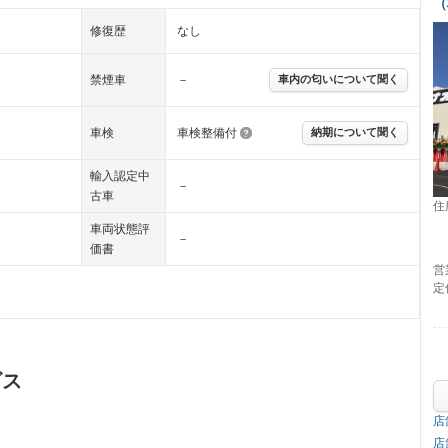
（
修復歴
なし
禁煙車
－
車内の匂いについて聞く
車検
車検整備付
納期について聞く
輸入認定中
－
古車
住
車両状態評
－
価書
営
定
ビス
店
店