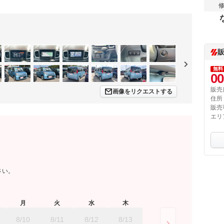
無料
00
販売
画像をリクエストする
住所
販売
エリ
さい。
月
火
水
木
8/10
8/11
8/12
8/13