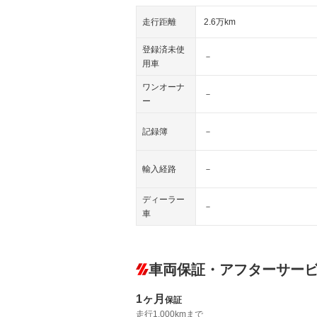
走行距離
2.6万km
登録済未使
－
用車
ワンオーナ
－
ー
記録簿
－
輸入経路
－
ディーラー
－
車
車両保証・アフターサー
1ヶ月
保証
走行1,000kmまで