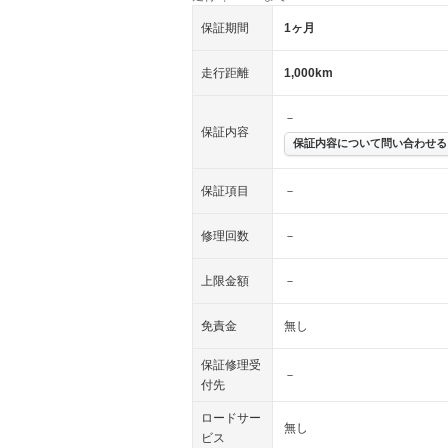
保証期間
1ヶ月
走行距離
1,000km
－
保証内容
保証内容について問い合わせる
保証項目
－
修理回数
－
上限金額
－
免責金
無し
保証修理受
－
付先
ロードサー
無し
ビス