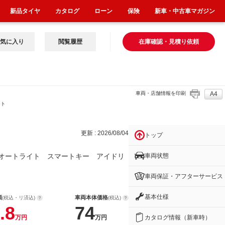
新品タイヤ
カタログ
ローン
保険
新車・中古車マガジン
気に入り
閲覧履歴
在庫確認・見積り依頼
車両・店舗情報を印刷
A4
ート
更新 : 2026/08/04
トップ
車両状態
オートライト スマートキー アイドリ
車両保証・アフターサービス
基本仕様
額
車両本体価格
(税込・リ済込)
(税込)
.8
74
カタログ情報（新車時）
万円
万円