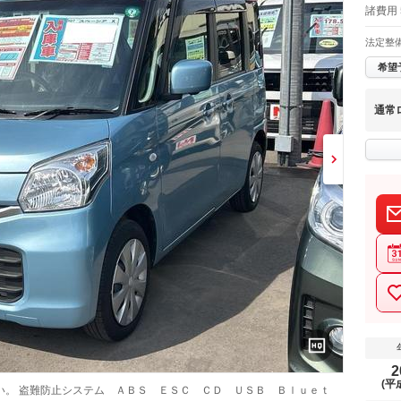
諸費用 
法定整
希望
通常
2
(平
い。 盗難防止システム ＡＢＳ ＥＳＣ ＣＤ ＵＳＢ Ｂｌｕｅｔ