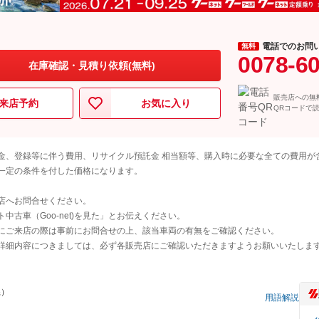
電話でのお問
無料
0078-6
在庫確認・見積り依頼(無料)
販売店への無
来店予約
お気に入り
QRコードで
金、登録等に伴う費用、リサイクル預託金 相当額等、購入時に必要な全ての費用が
一定の条件を付した価格になります。
店へお問合せください。
古車（Goo-net)を見た」とお伝えください。
にご来店の際は事前にお問合せの上、該当車両の有無をご確認ください。
詳細内容につきましては、必ず各販売店にご確認いただきますようお願いいたしま
県）
用語解説