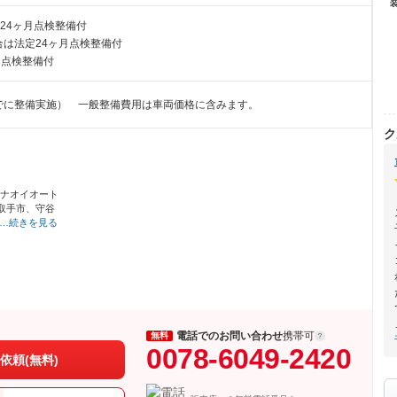
24ヶ月点検整備付
は法定24ヶ月点検整備付
月点検整備付
でに整備実施） 一般整備費用は車両価格に含みます。
ク
、ナオイオート
取手市、守谷
…続きを見る
電話でのお問い合わせ
携帯可
無料
0078-6049-2420
依頼(無料)