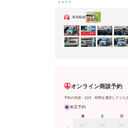
ｏｏｔｈ
車両動画
オンライン商談予約
予約の内容・日付・時間を選択してくだ
来店予約
金
土
日
8/7
8/8
8/9