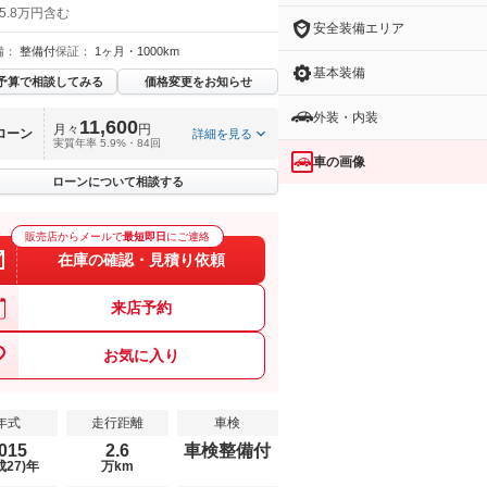
5.8万円含む
安全装備エリア
備：
整備付
保証：
1ヶ月・1000km
基本装備
予算で相談してみる
価格変更をお知らせ
外装・内装
11,600
月々
円
ローン
詳細を見る
実質年率 5.9%・84回
車の画像
ローンについて相談する
販売店からメールで
最短即日
にご連絡
在庫の確認・見積り依頼
来店予約
お気に入り
年式
走行距離
車検
015
2.6
車検整備付
成27)年
万km