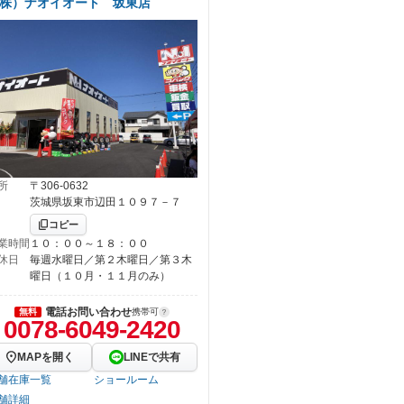
株）ナオイオート 坂東店
所
〒306-0632
茨城県坂東市辺田１０９７－７
コピー
業時間
１０：００～１８：００
休日
毎週水曜日／第２木曜日／第３木
曜日（１０月・１１月のみ）
電話お問い合わせ
無料
携帯可
0078-6049-2420
MAPを開く
LINEで共有
舗在庫一覧
ショールーム
舗詳細