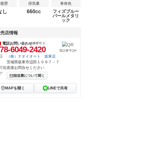
修復歴
排気量
車体色
なし
660cc
フィズブルー
パールメタリ
ック
販売店情報
電話お問い合わせ
携帯可
78-6049-2420
電話番号QR
店
（株）ナオイオート 坂東店
茨城県坂東市辺田１０９７－７
可能
直接お問合せください
ア
陸送費について聞く
MAPを開く
LINEで共有