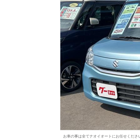
マガジン
車カタログ
自動車ローン
保険
レビュー
価格相場
教習所
用語集
お車の事は全てナオイオートにお任せくださ