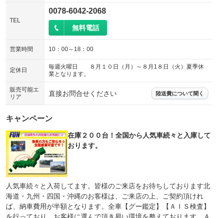
0078-6042-2068
TEL
無料電話
営業時間
10：00～18：00
毎週火曜日 ８月１０日（月）～８月1８日（火）夏季休
定休日
業となります。
販売可能エ
直接お問合せください
陸送費について聞く
リア
キャンペーン
在庫２００台！全国から人気車続々と入庫して
おります。
人気車続々と入荷してます。皆様のご来店をお待ちしております北
海道・九州・四国・沖縄のお客様は、ご来店の上、ご契約頂けれ
ば、納車費用が半額となります。全車【グー鑑定】【ＡＩＳ検査】
を行っており、お客様に選んで頂き易い環境を整えております。Ａ