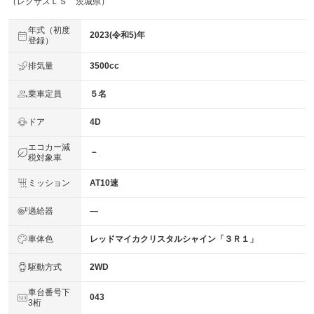
（レクサスＬＳ 茨城県）
年式（初度
2023(令和5)年
登録）
排気量
3500cc
乗車定員
５名
ドア
4D
エコカー減
－
税対象車
ミッション
AT10速
過給器
―
車体色
レッドマイカクリスタルシャイン「３Ｒ１」
駆動方式
2WD
車台番号下
043
3桁