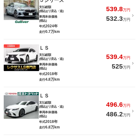
５シリーズ
支払総額
539.8
万円
(税込)(リ済込・追)
車両本体価格
532.3
万円
(税込)
2024年
年式
0.7万km
走行
ＬＳ
支払総額
539.4
万円
(税込)(リ済込・追)
車両本体価格
525
万円
(税込)
2018年
年式
4.8万km
走行
ＬＳ
支払総額
496.6
万円
(税込)(リ済込・追)
車両本体価格
486.2
万円
(税込)
2018年
年式
6.8万km
走行