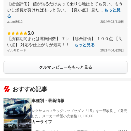
【総合評価】 値が張るだけあって乗り心地はとても良い。もう
少し燃費が良ければもっと良い。 【良い点】 見た...
もっと見
る
asami3612
2014年03月10日
5.0
【所有期間または運転回数】 ７回 【総合評価】 １００点 【良
い点】 対応や仕上がりが最高！！...
もっと見る
イルサローネ
2021年04月20日
クルマレビューをもっと見る
おすすめ記事
車種別・最新情報
レクサスのフラッグシップセダン「LS」を一部改良して発売
した。メーカー希望小売価格11,110,00…
カーライフ