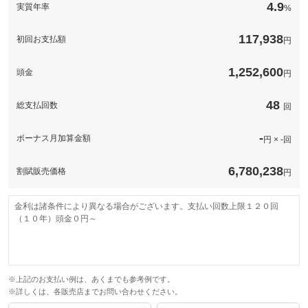
字をお客様の愛車にも！※一部取得出来ないナンバーもございま
4.9
実質年率
%
す。※人気の数字等は、抽選になることがございます。ご了承く
ださい。
117,938
初回お支払額
円
備考
－
1,252,600
頭金
円
このパックの見積もり依頼（無料）
48
総支払回数
回
-
ボーナス月加算金額
円 × -回
6,780,238
割賦販売価格
円
金利は諸条件により異なる場合がございます。支払い回数上限１２０回
（１０年）頭金０円～
※上記のお支払い例は、あくまでも参考例です。
※詳しくは、各販売店までお問い合わせください。