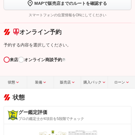
MAPで販売店までのルートを確認する
【STEP2】
トーク画面で
ボタンをタップして問い合わせを
完了してください。
スマートフォンの位置情報をONにしてください
こちら
オンライン予約
予約する内容を選択してください。
来店
オンライン商談予約
?
状態
装備
販売店
購入パック
ローン
状態
グー鑑定評価
プロの鑑定士が4項目を5段階でチェック