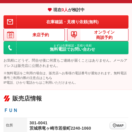
エアサスペンション
ヘッドライトウォッシャー
：装備あり
：装備あり
現在
0
人
が検討中
装備略号／用語解説
在庫確認・見積り依頼(無料)
オンライン
来店予約
商談予約
まずは在庫確認・見積り依頼
無料電話でお問い合わせ
お気軽にどうぞ。問合せ後に何度もご連絡が届くことはありません。メールア
ドレスは販売店に公開されません。
※無料電話をご利用の場合は、販売店へお客様の電話番号が通知されます。無料電話
番号ご利用の際の注意点は
こちら
IP電話、ひかり電話からはご利用いただけません。
販売店情報
ＦＵＮ
301-0041
住所
MAP
茨城県竜ヶ崎市若柴町2240-1060