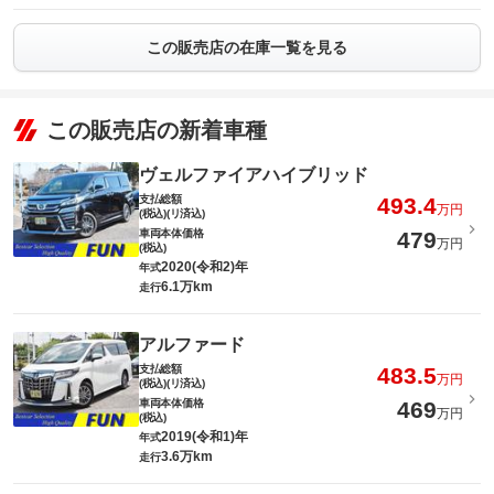
この販売店の在庫一覧を見る
この販売店の新着車種
ヴェルファイアハイブリッド
支払総額
493.4
万円
(税込)(リ済込)
車両本体価格
479
万円
(税込)
2020(令和2)年
年式
6.1万km
走行
アルファード
支払総額
483.5
万円
(税込)(リ済込)
車両本体価格
469
万円
(税込)
2019(令和1)年
年式
3.6万km
走行