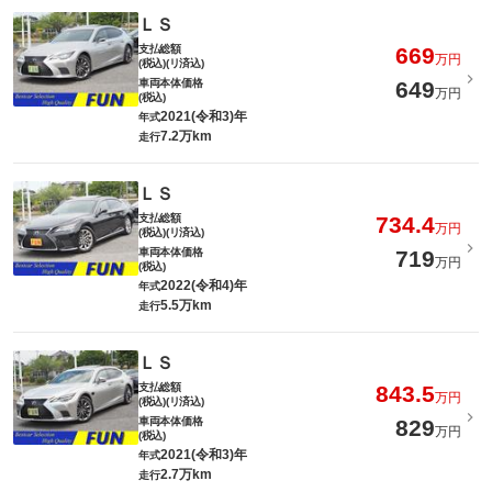
ＬＳ
支払総額
669
万円
(税込)(リ済込)
車両本体価格
649
万円
(税込)
2021(令和3)年
年式
7.2万km
走行
ＬＳ
支払総額
734.4
万円
(税込)(リ済込)
車両本体価格
719
万円
(税込)
2022(令和4)年
年式
5.5万km
走行
ＬＳ
支払総額
843.5
万円
(税込)(リ済込)
車両本体価格
829
万円
(税込)
2021(令和3)年
年式
2.7万km
走行