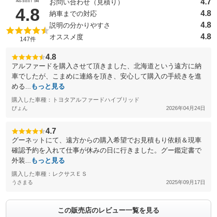
4.7
お問い合わせ（見積り）
（5点満点中）
4.8
4.8
納車までの対応
4.8
説明の分かりやすさ
4.8
オススメ度
147件
4.8
アルファードを購入させて頂きました、北海道という遠方に納
車でしたが、こまめに連絡を頂き、安心して購入の手続きを進
める...
もっと見る
購入した車種：トヨタアルファードハイブリッド
ぴょん
2026年04月24日
4.7
グーネットにて、遠方からの購入希望でお見積もり依頼＆現車
確認予約を入れて仕事が休みの日に行きました。グー鑑定書で
外装...
もっと見る
購入した車種：レクサスＥＳ
うさまる
2025年09月17日
この販売店のレビュー一覧を見る