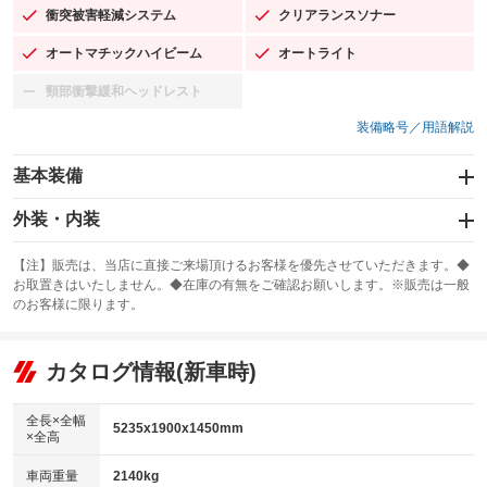
衝突被害軽減システム
クリアランスソナー
：装備あり
：装備あり
オートマチックハイビーム
オートライト
：装備あり
：装備あり
頸部衝撃緩和ヘッドレスト
：装備なし
装備略号／用語解説
基本装備
エアバッグ：運転席/助手席/サイド
外装・内装
：装備あり
スライドドア
カーナビ：メモリーナビ他
：装備なし
：装備あり
【注】販売は、当店に直接ご来場頂けるお客様を優先させていただきます。◆
お取置きはいたしません。◆在庫の有無をご確認お願いします。※販売は一般
サンルーフ
ABS
TV：フルセグ
：装備なし
：装備あり
：装備あり
のお客様に限ります。
エアコン
Wエアコン
オーディオ：ミュージックプレイヤー接続可
：装備あり
：装備なし
：装備あり
リフトアップ
パワーステアリング
カタログ情報(新車時)
ビジュアル
：装備なし
：装備あり
：装備なし
ダウンヒルアシストコントロール
アルミホイール：19インチ
：装備なし
：装備あり
全長×全幅
5235x1900x1450mm
×全高
パワーウィンドウ
盗難防止システム
革シート
ハーフレザーシート
：装備あり
：装備あり
：装備あり
：装備なし
車両重量
2140kg
アイドリングストップ
ドライブレコーダー
キーレス
LEDヘッドランプ