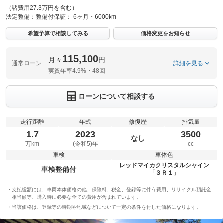
（諸費用27.3万円を含む）
法定整備：
整備付
保証：
6ヶ月・6000km
希望予算で相談してみる
価格変更をお知らせ
115,100
月々
円
通常ローン
詳細を見る
実質年率4.9%・48回
ローンについて相談する
走行距離
年式
修復歴
排気量
1.7
2023
3500
なし
万km
(令和5)年
cc
車検
車体色
レッドマイカクリスタルシャイン
車検整備付
「３Ｒ１」
支払総額には、車両本体価格の他、保険料、税金、登録等に伴う費用、リサイクル預託金
相当額等、購入時に必要な全ての費用が含まれています。
当該価格は、登録等の時期や地域などについて一定の条件を付した価格になります。