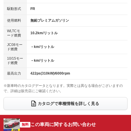
：装備あり
：装備あり
：装備あり
：装備あり
USB入力端子
Bluetooth接続
駆動形式
FR
HID(キセノンライト)
ポータブルナビ
：装備あり
：装備あり
：装備なし
：装備なし
100V電源
クリーンディーゼル
バックカメラ
ETC2.0
使用燃料
無鉛プレミアムガソリン
：装備あり
：装備なし
：装備あり
：装備あり
センターデフロック
エアロ
スマートキー
：装備なし
WLTCモ
：装備なし
：装備あり
10.2km/リットル
ード燃費
レンタカーアップ
展示・試乗車
ローダウン
ランフラットタイヤ
：装備なし
：装備なし
：装備なし
：装備なし
JC08モー
－km/リットル
ド燃費
電動格納ミラー
パワーシート
3列シート
：装備あり
：装備あり
：装備なし
10/15モー
装備略号／用語解説
－km/リットル
ベンチシート
フルフラットシート
ド燃費
：装備なし
：装備なし
チップアップシート
オットマン
：装備なし
：装備なし
最高出力
422ps(310kW)/6000rpm
電動格納サードシート
シートヒーター
：装備なし
：装備あり
※新車時のカタログデータとなります。実際とは異なる場合がございますの
で、詳細は販売店にご確認ください。
ウォークスルー
後席モニター
：装備なし
：装備なし
電動リアゲート
フロントカメラ
カタログで車種情報を詳しく見る
：装備あり
：装備あり
シートエアコン
全周囲カメラ
：装備あり
：装備あり
サイドカメラ
ルーフレール
この車両に関するお問い合わせ
：装備あり
無料
：装備なし