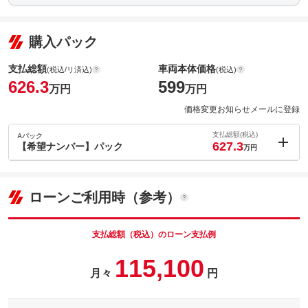
購入パック
支払総額
車両本体価格
(税込/リ済込)
(税込)
626.3
599
万円
万円
価格変更お知らせメールに登録
支払総額(税込)
Aパック
627.3
【希望ナンバー】パック
万円
内：オプシ
1
ョン価格
万円
(税込)
ローンご利用時（参考）
車両本体価
599
万円
格
支払総額（税込）のローン支払例
115,100
月々
円
パック内容
希望ナンバーを取得するパックです。お好きな数字・思い出の数