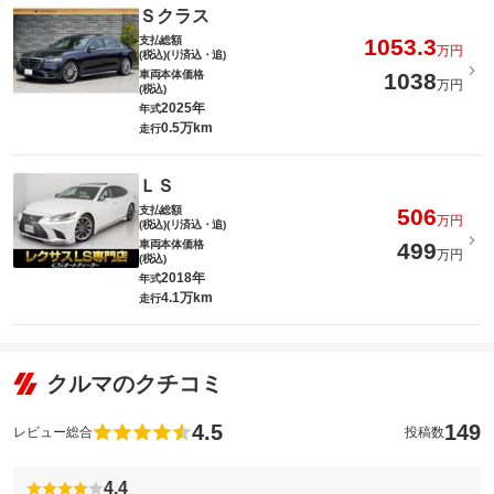
Ｓクラス
支払総額
1053.3
万円
(税込)(リ済込・追)
車両本体価格
1038
万円
(税込)
2025年
年式
0.5万km
走行
ＬＳ
支払総額
506
万円
(税込)(リ済込・追)
車両本体価格
499
万円
(税込)
2018年
年式
4.1万km
走行
クルマのクチコミ
4.5
149
レビュー総合
投稿数
4.4