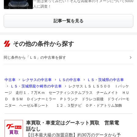
一度は乗ってみたい！そんな高級車のイメージについて5000
人に調査！
記事一覧を見る
その他の条件から探す
同じ条件から「ＬＳ」の中古車を探す
中古車
レクサスの中古車
ＬＳの中古車
ＬＳ・茨城県の中古車
ＬＳ・茨城県龍ケ崎市の中古車
レクサス ＬＳ ＬＳ５００ Ｉパッケ
ージ 走行１．７万Ｋｍ セーフティシステムプラス チームメイト ＨＵ
Ｄ ＢＳＭ Ｄインナーミラー Ｐトランク ドラレコ前後 ドライバーモ
ニター ヘーゼル革シート １２．３型ナビ ＯＰ・ドアトリム加飾
車買取・車査定はグーネット買取 営業電
話なし
【日本最大級の加盟店数】約30万のデータから予