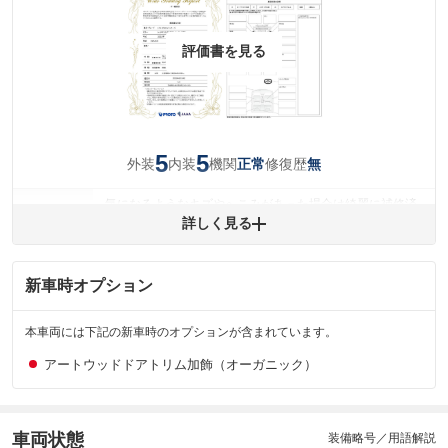
評価書を見る
5
5
外装
内装
機関
修復歴
正常
無
気になるようなキズやへこみがあった場合は綺麗に補修済
みですが、 小さなキズやヘコミが残っている場合もありま
詳しく見る
外装
す。
(車両外装)
キズ・へこみについて問い合わせる
新車時オプション
内装
気になる汚れ等がない綺麗な室内を保っています。
(内装状態)
本車両には下記の新車時のオプションが含まれています。
主要機関に不具合はありません。
機関
アートウッドドアトリム加飾（オーガニック）
詳細は鑑定書をご確認ください。
修復歴
※グー鑑定は保証サービスではございません。購入時は必ず現車をご確認
車両状態
装備略号／用語解説
下さい。