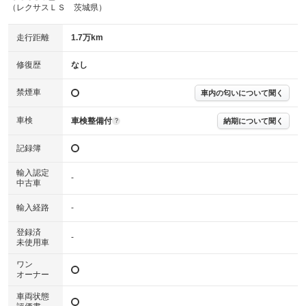
※実際にお渡しするコンディションチェックシートにつきましては、形式
（レクサスＬＳ 茨城県）
および表示項目が異なる場合がございます。
※グー鑑定の評価はあくまでも記載している鑑定日の鑑定結果となりま
走行距離
1.7万km
す。車両情報等の詳細は各販売店へお問い合わせ下さい。
修復歴
なし
禁煙車
車内の匂いについて聞く
車検
車検整備付
納期について聞く
?
記録簿
輸入認定
-
中古車
輸入経路
-
登録済
-
未使用車
ワン
オーナー
車両状態