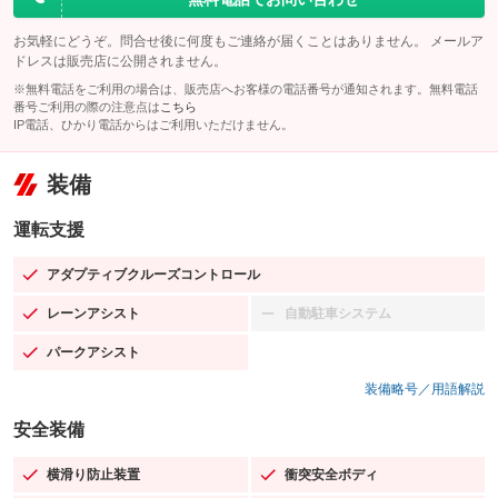
お気軽にどうぞ。問合せ後に何度もご連絡が届くことはありません。 メールア
ドレスは販売店に公開されません。
※無料電話をご利用の場合は、販売店へお客様の電話番号が通知されます。無料電話
番号ご利用の際の注意点は
こちら
IP電話、ひかり電話からはご利用いただけません。
装備
運転支援
アダプティブクルーズコントロール
：装備あり
レーンアシスト
自動駐車システム
：装備あり
：装備なし
パークアシスト
：装備あり
装備略号／用語解説
安全装備
横滑り防止装置
衝突安全ボディ
：装備あり
：装備あり