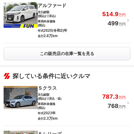
アルファード
支払総額
514.9
万円
(税込)(リ済込)
車両本体価格
499
万円
(税込)
2020(令和2)年
年式
2.8万km
走行
この販売店の在庫一覧を見る
探している条件に近いクルマ
Ｓクラス
支払総額
787.3
万円
(税込)(リ済込・追)
車両本体価格
768
万円
(税込)
2023年
年式
2.3万km
走行