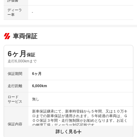
評価書
ディーラ
-
ー車
車両保証
6ヶ月
保証
走行6,000kmまで
保証期間
6ヶ月
走行距離
6,000km
ロード
無し
サービス
新車保証継承にて、新車時登録から５年間、又は１０万キ
ロまでの新車保証が適用されます。５年経過の車両は、Ｇ
ＯＯ保証３年間・走行無制限がお勧めとなります。お近く
保証内容
の修理工場・ディーラー対応可能です。
詳しく見る
保証内容について問い合わせる