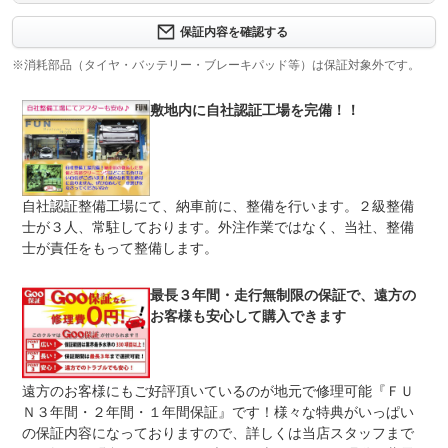
保証内容を確認する
保証項目
-
※消耗部品（タイヤ・バッテリー・ブレーキパッド等）は保証対象外です。
修理回数
-
敷地内に自社認証工場を完備！！
上限金額
-
免責金
無し
保証修理
-
自社認証整備工場にて、納車前に、整備を行います。２級整備
受付先
士が３人、常駐しております。外注作業ではなく、当社、整備
整備付 法定12ヶ月または法定24ヶ月点検整備付
士が責任をもって整備します。
法定整備
※車検なし・車検整備付の場合は法定24ヶ月点検整備付
※商用車は6ヶ月または12ヶ月点検整備付
最長３年間・走行無制限の保証で、遠方の
納車前点検、法定整備２４ヶ月点検、油脂類交換、消耗品
法定整備
点検及び交換の上、納車させていただきます。点検記録簿
お客様も安心して購入できます
について
発行させていただきます
遠方のお客様にもご好評頂いているのが地元で修理可能『ＦＵ
Ｎ３年間・２年間・１年間保証』です！様々な特典がいっぱい
の保証内容になっておりますので、詳しくは当店スタッフまで