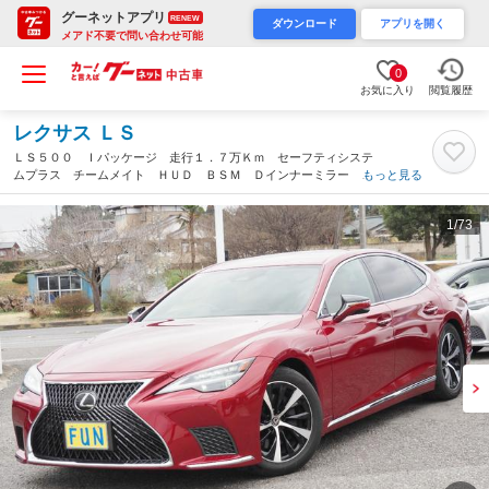
グーネットアプリ
RENEW
ダウンロード
アプリを開く
メアド不要で問い合わせ可能
0
お気に入り
閲覧履歴
レクサス ＬＳ
ＬＳ５００ Ｉパッケージ 走行１．７万Ｋｍ セーフティシステ
ムプラス チームメイト ＨＵＤ ＢＳＭ Ｄインナーミラー Ｐ
もっと見る
トランク ドラレコ前後 ドライバーモニター ヘーゼル革シー
ト １２．３型ナビ ＯＰ・ドアトリム加飾（茨城県）
1
/73