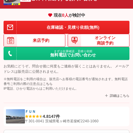
現在
0
人
が検討中
在庫確認・見積り依頼(無料)
オンライン
来店予約
商談予約
まずは在庫確認・見積り依頼
無料電話でお問い合わせ
お気軽にどうぞ。問合せ後に何度もご連絡が届くことはありません。 メールア
ドレスは販売店に公開されません。
※無料電話をご利用の場合は、販売店へお客様の電話番号が通知されます。無料電話
番号ご利用の際の注意点は
こちら
IP電話、ひかり電話からはご利用いただけません。
詳細はこちら
ＦＵＮ
4.8
147件
【STEP1】
認証画面でグーネットを友だち追加してから「許可する」ボタンを押
〒301-0041 茨城県竜ヶ崎市若柴町2240-1060
します