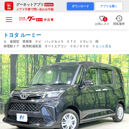
グーネットアプリ
RENEW
ダウンロード
アプリを開く
メアド不要で問い合わせ可能
0
お気に入り
閲覧履歴
トヨタ ルーミー
Ｇ 後期型 禁煙車 ナビ バックカメラ ＥＴＣ ドラレコ 両
側電動ドア 衝突軽減装置 オートエアコン ＣＤ／ＤＶＤ Ｂｌ
もっと見る
ｕｅｔｏｏｔｈ ＬＥＤヘッド オートライト オートハイビー
ム クリアランスソナー（宮城県）