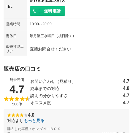
0078-6044-3518
TEL
無料電話
営業時間
10:00～20:00
定休日
毎月第三水曜日（祝日除く）
販売可能エ
直接お問合せください
リア
販売店の口コミ
総合評価
4.7
お問い合わせ（見積り）
（5点満点中）
4.7
4.8
納車までの対応
4.7
説明の分かりやすさ
4.7
オススメ度
508件
4.0
対応よし
もっと見る
購入した車種：ホンダＮ－ＢＯＸ