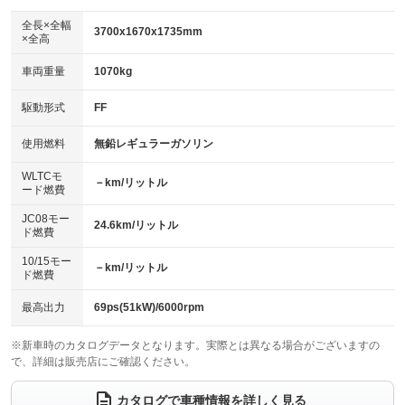
ダウンヒルアシストコントロール
：装備なし
アルミホイール
全長×全幅
：装備なし
3700x1670x1735mm
×全高
パワーウィンドウ
盗難防止システム
：装備あり
：装備あり
革シート
ハーフレザーシート
：装備なし
：装備なし
車両重量
1070kg
アイドリングストップ
ドライブレコーダー
：装備あり
：装備あり
キーレス
LEDヘッドランプ
：装備あり
：装備あり
USB入力端子
Bluetooth接続
駆動形式
FF
：装備あり
：装備あり
HID(キセノンライト)
ポータブルナビ
：装備なし
：装備なし
100V電源
クリーンディーゼル
使用燃料
無鉛レギュラーガソリン
：装備なし
：装備なし
バックカメラ
ETC
：装備あり
：装備あり
センターデフロック
：装備なし
WLTCモ
エアロ
スマートキー
－km/リットル
：装備なし
：装備あり
ード燃費
レンタカーアップ
展示・試乗車
：装備あり
：装備なし
ローダウン
ランフラットタイヤ
：装備なし
：装備なし
JC08モー
24.6km/リットル
ド燃費
電動格納ミラー
：装備あり
パワーシート
3列シート
：装備なし
：装備なし
10/15モー
装備略号／用語解説
－km/リットル
ド燃費
ベンチシート
フルフラットシート
：装備なし
：装備あり
チップアップシート
オットマン
最高出力
69ps(51kW)/6000rpm
：装備なし
：装備なし
電動格納サードシート
シートヒーター
：装備なし
：装備なし
※新車時のカタログデータとなります。実際とは異なる場合がございますの
で、詳細は販売店にご確認ください。
ウォークスルー
後席モニター
：装備あり
：装備なし
カタログで車種情報を詳しく見る
電動リアゲート
フロントカメラ