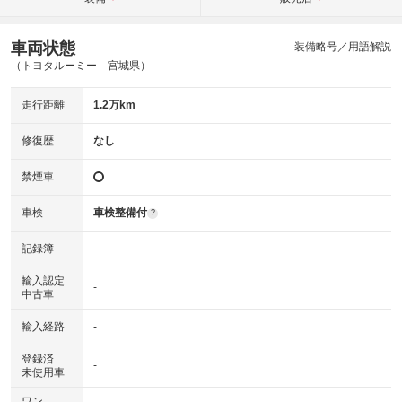
車両状態
装備略号／用語解説
（トヨタルーミー 宮城県）
走行距離
1.2万km
修復歴
なし
禁煙車
車検
車検整備付
?
記録簿
-
輸入認定
-
中古車
輸入経路
-
登録済
-
未使用車
ワン