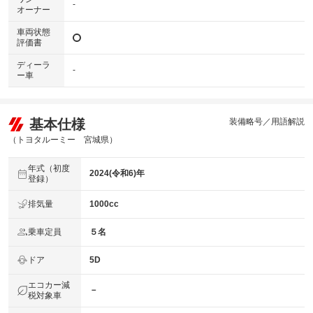
-
オーナー
車両状態
評価書
ディーラ
-
ー車
基本仕様
装備略号／用語解説
（トヨタルーミー 宮城県）
年式（初度
2024(令和6)年
登録）
排気量
1000cc
乗車定員
５名
ドア
5D
エコカー減
－
税対象車