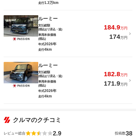
1.3万km
走行
ルーミー
支払総額
184.9
万円
(税込)(リ済込・追)
車両本体価格
174
万円
(税込)
2026年
年式
4km
走行
ルーミー
支払総額
182.8
万円
(税込)(リ済込・追)
車両本体価格
171.9
万円
(税込)
2026年
年式
4km
走行
クルマのクチコミ
2.9
38
レビュー総合
投稿数