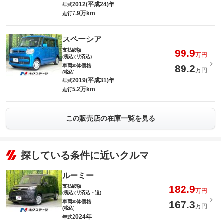
2012(平成24)年
年式
7.9万km
走行
スペーシア
支払総額
99.9
万円
(税込)(リ済込)
車両本体価格
89.2
万円
(税込)
2019(平成31)年
年式
5.2万km
走行
この販売店の在庫一覧を見る
探している条件に近いクルマ
ルーミー
支払総額
182.9
万円
(税込)(リ済込・追)
車両本体価格
167.3
万円
(税込)
2024年
年式