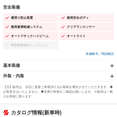
安全装備
横滑り防止装置
衝突安全ボディ
：装備あり
：装備あり
衝突被害軽減システム
クリアランスソナー
：装備あり
：装備あり
オートマチックハイビーム
オートライト
：装備あり
：装備あり
頸部衝撃緩和ヘッドレスト
：装備なし
装備略号／用語解説
基本装備
エアバッグ：運転席/助手席
外装・内装
：装備あり
スライドドア：両面電動
カーナビ：メモリーナビ他
：装備あり
：装備あり
【注】販売は、当店に直接ご来場頂けるお客様を優先させていただきます。◆
お取置きはいたしません。◆在庫の有無をご確認お願いします。※販売は一般
サンルーフ
ABS
TV
：装備なし
：装備あり
：装備なし
のお客様に限ります。
エアコン
Wエアコン
オーディオ：CDまたはCDチェンジャー／ミュージックプレイヤー接続
：装備あり
：装備なし
：装備あり
可／ミュージックサーバー
リフトアップ
パワーステアリング
カタログ情報(新車時)
：装備なし
：装備あり
ビジュアル：-／DVD再生
：装備あり