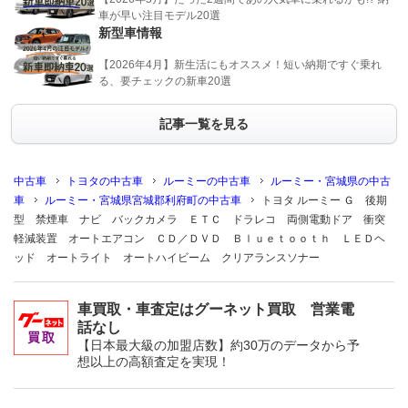
車が早い注目モデル20選
新型車情報
【2026年4月】新生活にもオススメ！短い納期ですぐ乗れ
る、要チェックの新車20選
記事一覧を見る
中古車
トヨタの中古車
ルーミーの中古車
ルーミー・宮城県の中古
車
ルーミー・宮城県宮城郡利府町の中古車
トヨタ ルーミー Ｇ 後期
型 禁煙車 ナビ バックカメラ ＥＴＣ ドラレコ 両側電動ドア 衝突
軽減装置 オートエアコン ＣＤ／ＤＶＤ Ｂｌｕｅｔｏｏｔｈ ＬＥＤヘ
ッド オートライト オートハイビーム クリアランスソナー
車買取・車査定はグーネット買取 営業電
話なし
【日本最大級の加盟店数】約30万のデータから予
想以上の高額査定を実現！