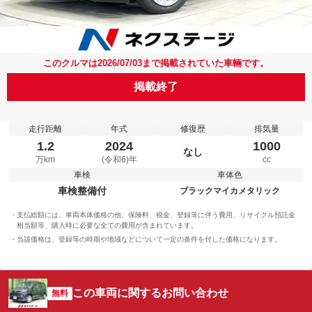
このクルマは2026/07/03まで掲載されていた車輛です。
掲載終了
走行距離
年式
修復歴
排気量
1.2
2024
1000
なし
万km
(令和6)年
cc
車検
車体色
車検整備付
ブラックマイカメタリック
支払総額には、車両本体価格の他、保険料、税金、登録等に伴う費用、リサイクル預託金
相当額等、購入時に必要な全ての費用が含まれています。
当該価格は、登録等の時期や地域などについて一定の条件を付した価格になります。
この車両に関するお問い合わせ
無料