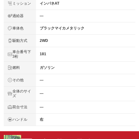
ミッション
インパネAT
過給器
―
車体色
ブラックマイカメタリック
駆動方式
2WD
車台番号下
181
3桁
燃料
ガソリン
その他
―
全体のサイ
―
ズ
荷台寸法
―
ハンドル
右