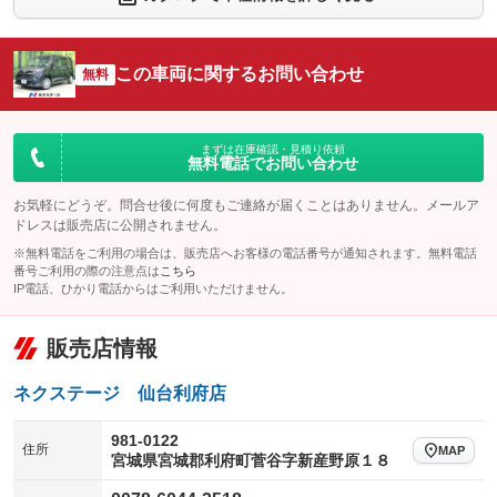
：装備なし
：装備なし
シートエアコン
全周囲カメラ
：装備なし
：装備なし
この車両に関するお問い合わせ
サイドカメラ
無料
ルーフレール
：装備なし
：装備なし
エアサスペンション
ヘッドライトウォッシャー
：装備なし
：装備なし
装備略号／用語解説
まずは在庫確認・見積り依頼
無料電話でお問い合わせ
お気軽にどうぞ。問合せ後に何度もご連絡が届くことはありません。メールア
ドレスは販売店に公開されません。
※無料電話をご利用の場合は、販売店へお客様の電話番号が通知されます。無料電話
番号ご利用の際の注意点は
こちら
IP電話、ひかり電話からはご利用いただけません。
販売店情報
ネクステージ 仙台利府店
981-0122
住所
MAP
宮城県宮城郡利府町菅谷字新産野原１８