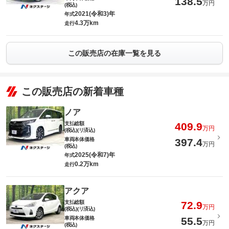
138.5
万円
(税込)
2021(令和3)年
年式
4.3万km
走行
この販売店の在庫一覧を見る
この販売店の新着車種
ノア
支払総額
409.9
万円
(税込)(リ済込)
車両本体価格
397.4
万円
(税込)
2025(令和7)年
年式
0.2万km
走行
アクア
支払総額
72.9
万円
(税込)(リ済込)
車両本体価格
55.5
万円
(税込)