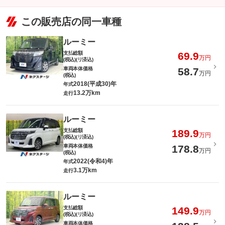
この販売店の同一車種
ルーミー
支払総額
69.9
万円
(税込)(リ済込)
車両本体価格
58.7
万円
(税込)
2018(平成30)年
年式
13.2万km
走行
ルーミー
支払総額
189.9
万円
(税込)(リ済込)
車両本体価格
178.8
万円
(税込)
2022(令和4)年
年式
3.1万km
走行
ルーミー
支払総額
149.9
万円
(税込)(リ済込)
車両本体価格