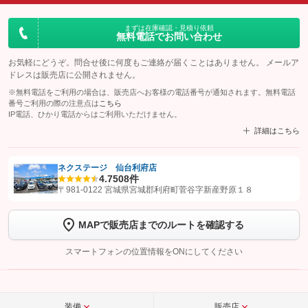
まずは在庫確認・見積り依頼
無料電話でお問い合わせ
お気軽にどうぞ。問合せ後に何度もご連絡が届くことはありません。 メールア
ドレスは販売店に公開されません。
※無料電話をご利用の場合は、販売店へお客様の電話番号が通知されます。無料電話
番号ご利用の際の注意点は
こちら
IP電話、ひかり電話からはご利用いただけません。
詳細はこちら
ネクステージ 仙台利府店
4.7
508件
【STEP1】
認証画面でグーネットを友だち追加してから「許可する」ボタンを押
〒981-0122 宮城県宮城郡利府町菅谷字新産野原１８
します
MAPで販売店までのルートを確認する
【STEP2】
トーク画面で
ボタンをタップして問い合わせを
完了してください。
スマートフォンの位置情報をONにしてください
こちら
装備
販売店