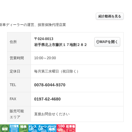
アルミホイール：18イ
－ビジュアル
－
ンチ
ングストップ
ドライブレコーダー
USB入力端子
ハーフレザーシート
キーレス
－
紹介動画を見る
クリーンディーゼル
センターデフロック
－
－
新車ディーラーの運営、損害保険代理店業
セノンライト)
ポータブルナビ
バックカメラ
－
乗車
電動格納ミラー
－
スマートキー
ローダウン
－
〒024-0013
MAPを開く
住所
装備略号／用語解説
岩手県北上市藤沢１７地割２８２
ート
3列シート
ベンチシート
－
－
営業時間
10:00～20:00
ップシート
オットマン
電動格納サードシート
－
－
スルー
後席モニター
電動リアゲート
－
－
定休日
毎月第三水曜日（祝日除く）
アコン
全周囲カメラ
サイドカメラ
0078-6044-9370
TEL
ペンション
0197-62-4680
FAX
装備略号／用語解説
販売可能
直接お問合せください
エリア