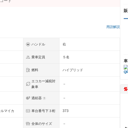
販
）
用語解説
ハンドル
右
乗車定員
５名
車
燃料
ハイブリッド
エコカー減税対
－
象車
過給器
－
ールマイカ
車台番号下３桁
373
全体のサイズ
－