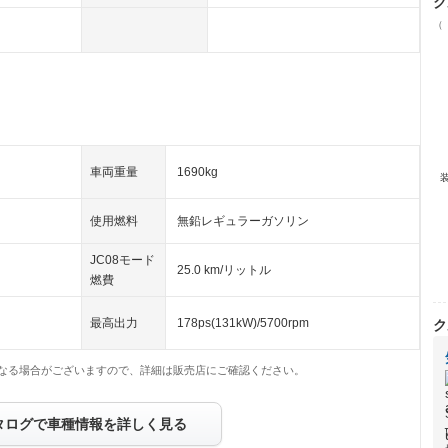
ク
（
車両重量
1690kg
使用燃料
無鉛レギュラーガソリン
JC08モード
25.0 km/リットル
燃費
最高出力
178ps(131kW)/5700rpm
ク
なる場合がございますので、詳細は販売店にご確認ください。
タログで車種情報を詳しく見る