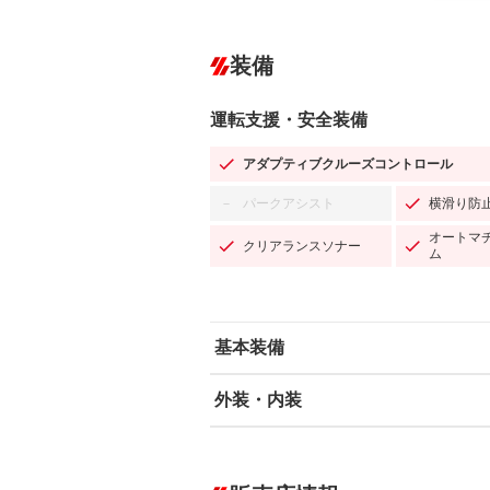
装備
運転支援・安全装備
アダプティブクルーズコントロール
パークアシスト
横滑り防
－
オートマ
クリアランスソナー
ム
基本装備
外装・内装
エアバッグ：運転席/助手席/サイド
ABS
エアコン
カーナビ
－
ダウンヒルアシストコントロール
－