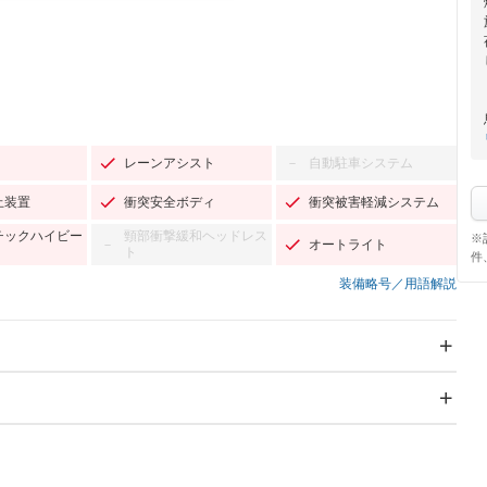
レーンアシスト
自動駐車システム
－
止装置
衝突安全ボディ
衝突被害軽減システム
チックハイビー
頸部衝撃緩和ヘッドレス
※
オートライト
－
ト
件
装備略号／用語解説
スライドドア
サンルーフ
－
Wエアコン
リフトアップ
－
－
TV
－
パワーステアリング
パワーウィンドウ