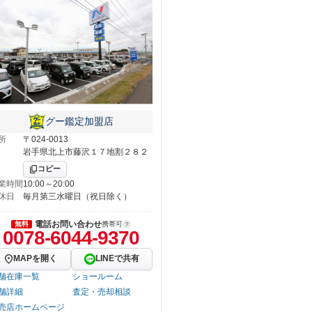
グー鑑定加盟店
所
〒024-0013
岩手県北上市藤沢１７地割２８２
コピー
業時間
10:00～20:00
休日
毎月第三水曜日（祝日除く）
電話お問い合わせ
無料
携帯可
0078-6044-9370
MAPを開く
LINEで共有
舗在庫一覧
ショールーム
舗詳細
査定・売却相談
売店ホームページ