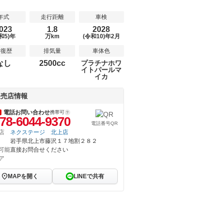
年式
走行距離
車検
023
1.8
2028
和5)年
万km
(令和10)年2月
修復歴
排気量
車体色
なし
2500cc
プラチナホワ
イトパールマ
イカ
販売店情報
電話お問い合わせ
携帯可
78-6044-9370
電話番号QR
店
ネクステージ 北上店
岩手県北上市藤沢１７地割２８２
可能
直接お問合せください
ア
MAPを開く
LINEで共有