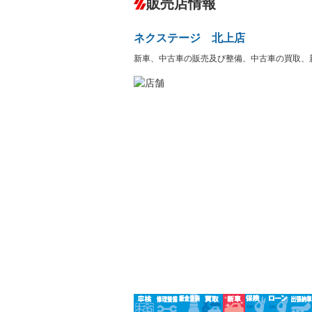
販売店情報
オーディオ
－
盗難防止システム
アイドリ
－
ヘッドライトウォッシャ
革シート
－
－
ネクステージ 北上店
ー
Bluetooth接続
100V電源
－
新車、中古車の販売及び整備、中古車の買取、
LEDヘッドランプ
HID(キ
－
レンタカーアップ
展示・試
－
－
ETC2.0
エアロ
－
ランフラットタイヤ
パワーシ
－
フルフラットシート
チップア
－
－
シートヒーター
ウォーク
－
フロントカメラ
シートエ
ルーフレール
エアサス
－