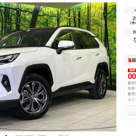
2
(令
無料
00
販売
住所
販売
エリ