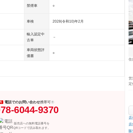
禁煙車
○
車検
2028(令和10)年2月
輸入認定中
－
古車
車両状態評
○
価書
住
営
定
電話でのお問い合わせ
携帯可
料
78-6044-9370
店
販売店への無料電話番号を
店
QRコードで読み取れます。
販