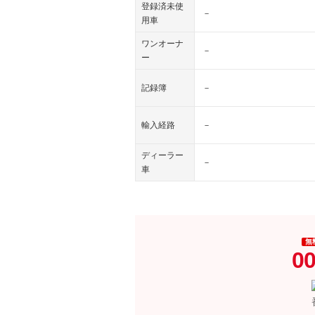
登録済未使
－
用車
ワンオーナ
－
ー
記録簿
－
輸入経路
－
ディーラー
－
車
無
00