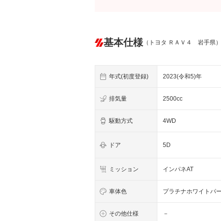
基本仕様
（トヨタ ＲＡＶ４ 岩手県
年式(初度登録)
2023(令和5)年
排気量
2500cc
駆動方式
4WD
ドア
5D
ミッション
インパネAT
車体色
プラチナホワイトパ
その他仕様
－