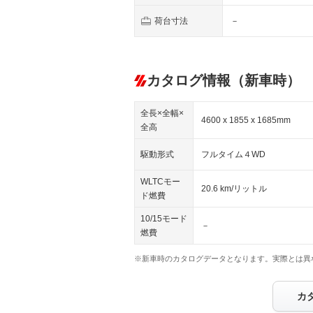
荷台寸法
－
カタログ情報（新車時）
全長×全幅×
4600 x 1855 x 1685mm
全高
駆動形式
フルタイム４WD
WLTCモー
20.6 km/リットル
ド燃費
10/15モード
－
燃費
※新車時のカタログデータとなります。実際とは異
カ