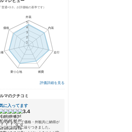
ルマレビュー
「普通=3.0」が評価軸の基準です）
外装
5
4
価格
内装
3
2
1
装備
走行
乗り心地
燃費
評価詳細を見る
ルマのクチコミ
気に入ってます
3.4
【総合評価】
SUV車を探して価格・外観共に納得が
いったこの車に辿りつきました。