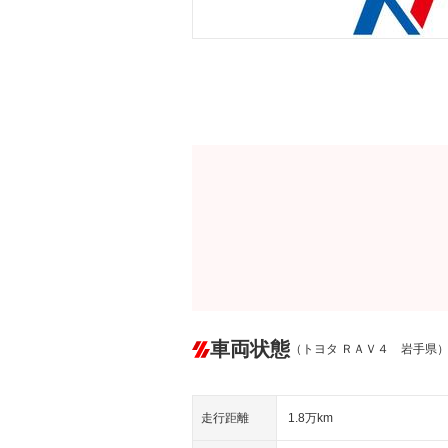
車両状態
（トヨタ ＲＡＶ４ 岩手県
走行距離
1.8万km