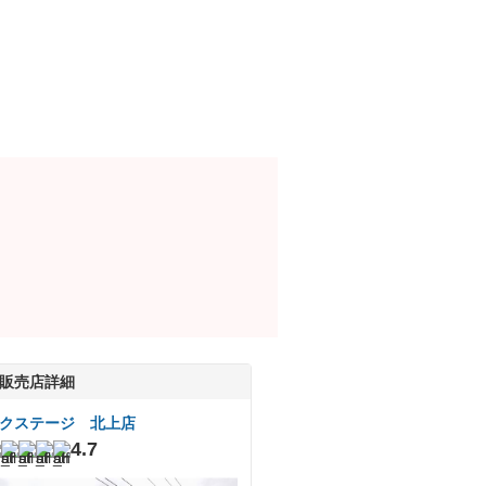
販売店詳細
クステージ 北上店
4.7