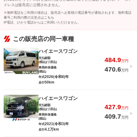
ドレスは販売店に公開されません。
※無料電話をご利用の場合は、販売店へお客様の電話番号が通知されます。無料電話
番号ご利用の際の注意点は
こちら
IP電話、ひかり電話からはご利用いただけません。
この販売店の同一車種
ハイエースワゴン
支払総額
484.9
万円
(税込)(リ済込)
車両本体価格
470.6
万円
(税込)
2026(令和8)年
年式
50km
走行
ハイエースワゴン
支払総額
427.9
万円
(税込)(リ済込)
車両本体価格
409.7
万円
(税込)
2021(令和3)年
年式
4.1万km
走行