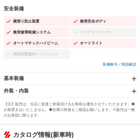
安全装備
横滑り防止装置
衝突安全ボディ
：装備あり
：装備あり
衝突被害軽減システム
クリアランスソナー
：装備あり
：装備なし
オートマチックハイビーム
オートライト
：装備あり
：装備あり
頸部衝撃緩和ヘッドレスト
：装備なし
装備略号／用語解説
基本装備
エアバッグ：運転席/助手席
外装・内装
：装備あり
スライドドア：両側スライド・片側電動
カーナビ：SDナビ
：装備あり
：装備あり
【注】販売は、当店に直接ご来場頂けるお客様を優先させていただきます。◆
お取置きはいたしません。◆在庫の有無をご確認お願いします。※販売は一般
サンルーフ
ABS
TV：フルセグ
：装備なし
：装備あり
：装備あり
のお客様に限ります。
エアコン
Wエアコン
オーディオ：CDまたはCDチェンジャー／ミュージックプレイヤー接続
：装備あり
：装備なし
：装備あり
可／ミュージックサーバー
リフトアップ
パワーステアリング
カタログ情報(新車時)
：装備なし
：装備あり
ビジュアル：-／DVD再生
：装備あり