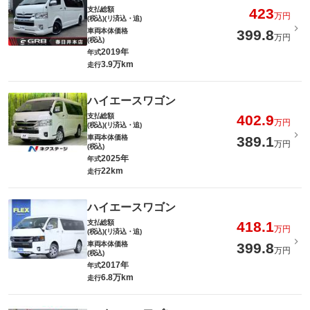
支払総額
423
万円
(税込)(リ済込・追)
車両本体価格
399.8
万円
(税込)
2019年
年式
3.9万km
走行
ハイエースワゴン
支払総額
402.9
万円
(税込)(リ済込・追)
車両本体価格
389.1
万円
(税込)
2025年
年式
22km
走行
ハイエースワゴン
支払総額
418.1
万円
(税込)(リ済込・追)
車両本体価格
399.8
万円
(税込)
2017年
年式
6.8万km
走行