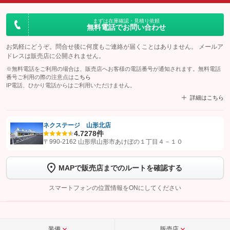
まずは在庫確認・見積り依頼
無料電話でお問い合わせ
お気軽にどうぞ。問合せ後に何度もご連絡が届くことはありません。 メールア
ドレスは販売店に公開されません。
※無料電話をご利用の場合は、販売店へお客様の電話番号が通知されます。無料電話
番号ご利用の際の注意点は
こちら
IP電話、ひかり電話からはご利用いただけません。
詳細はこちら
ネクステージ 山形北店
4.7
278件
【STEP1】
認証画面でグーネットを友だち追加してから「許可する」ボタンを押
〒990-2162 山形県山形市あけぼの１丁目４－１０
します
MAPで販売店までのルートを確認する
【STEP2】
トーク画面で
ボタンをタップして問い合わせを
完了してください。
スマートフォンの位置情報をONにしてください
こちら
装備
販売店