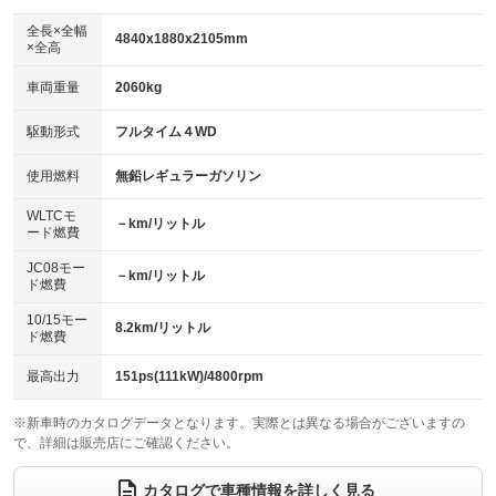
ダウンヒルアシストコントロール
：装備なし
アルミホイール：15インチ
全長×全幅
：装備あり
4840x1880x2105mm
×全高
パワーウィンドウ
盗難防止システム
：装備あり
：装備あり
革シート
ハーフレザーシート
：装備なし
：装備なし
車両重量
2060kg
アイドリングストップ
ドライブレコーダー
：装備なし
：装備あり
キーレス
LEDヘッドランプ
：装備あり
：装備なし
USB入力端子
Bluetooth接続
駆動形式
フルタイム４WD
：装備なし
：装備あり
HID(キセノンライト)
ポータブルナビ
：装備なし
：装備なし
100V電源
クリーンディーゼル
使用燃料
無鉛レギュラーガソリン
：装備なし
：装備なし
バックカメラ
ETC
：装備あり
：装備あり
センターデフロック
：装備なし
WLTCモ
エアロ
スマートキー
－km/リットル
：装備なし
：装備あり
ード燃費
レンタカーアップ
展示・試乗車
：装備なし
：装備なし
ローダウン
ランフラットタイヤ
：装備なし
：装備なし
JC08モー
－km/リットル
ド燃費
電動格納ミラー
：装備あり
パワーシート
3列シート
：装備なし
：装備あり
10/15モー
装備略号／用語解説
8.2km/リットル
ド燃費
ベンチシート
フルフラットシート
：装備なし
：装備なし
チップアップシート
オットマン
最高出力
151ps(111kW)/4800rpm
：装備なし
：装備なし
電動格納サードシート
シートヒーター
：装備なし
：装備なし
※新車時のカタログデータとなります。実際とは異なる場合がございますの
で、詳細は販売店にご確認ください。
ウォークスルー
後席モニター
：装備あり
：装備なし
カタログで車種情報を詳しく見る
電動リアゲート
フロントカメラ