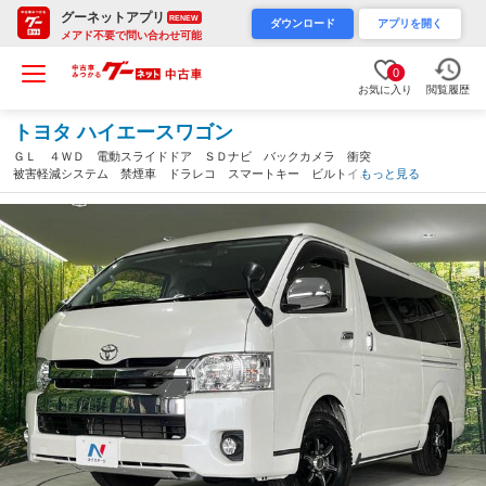
グーネットアプリ
RENEW
ダウンロード
アプリを開く
メアド不要で問い合わせ可能
0
お気に入り
閲覧履歴
トヨタ ハイエースワゴン
ＧＬ ４ＷＤ 電動スライドドア ＳＤナビ バックカメラ 衝突
被害軽減システム 禁煙車 ドラレコ スマートキー ビルトイン
もっと見る
ＥＴＣ オートハイビーム 車線逸脱警報 オートライト オート
エアコン（山形県）