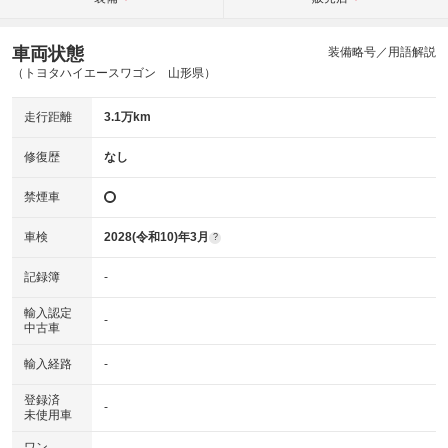
車両状態
装備略号／用語解説
（トヨタハイエースワゴン 山形県）
走行距離
3.1万km
修復歴
なし
禁煙車
車検
2028(令和10)年3月
?
記録簿
-
輸入認定
-
中古車
輸入経路
-
登録済
-
未使用車
ワン