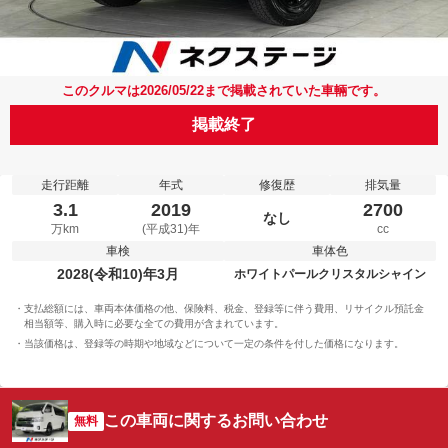
このクルマは2026/05/22まで掲載されていた車輛です。
掲載終了
走行距離
年式
修復歴
排気量
3.1
2019
2700
なし
万km
(平成31)年
cc
車検
車体色
2028(令和10)年3月
ホワイトパールクリスタルシャイン
支払総額には、車両本体価格の他、保険料、税金、登録等に伴う費用、リサイクル預託金
相当額等、購入時に必要な全ての費用が含まれています。
当該価格は、登録等の時期や地域などについて一定の条件を付した価格になります。
この車両に関するお問い合わせ
無料