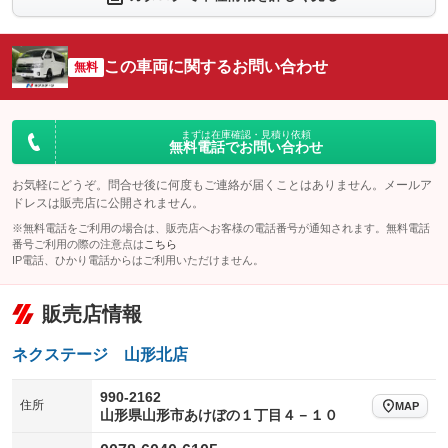
：装備なし
：装備なし
シートエアコン
全周囲カメラ
：装備なし
：装備なし
この車両に関するお問い合わせ
サイドカメラ
無料
ルーフレール
：装備なし
：装備なし
エアサスペンション
ヘッドライトウォッシャー
：装備なし
：装備なし
装備略号／用語解説
まずは在庫確認・見積り依頼
無料電話でお問い合わせ
お気軽にどうぞ。問合せ後に何度もご連絡が届くことはありません。メールア
ドレスは販売店に公開されません。
※無料電話をご利用の場合は、販売店へお客様の電話番号が通知されます。無料電話
番号ご利用の際の注意点は
こちら
IP電話、ひかり電話からはご利用いただけません。
販売店情報
ネクステージ 山形北店
990-2162
住所
MAP
山形県山形市あけぼの１丁目４－１０