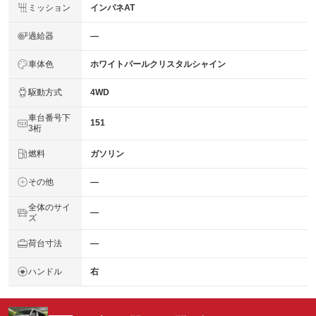
ミッション
インパネAT
過給器
―
車体色
ホワイトパールクリスタルシャイン
駆動方式
4WD
車台番号下
151
3桁
燃料
ガソリン
その他
―
全体のサイ
―
ズ
荷台寸法
―
ハンドル
右