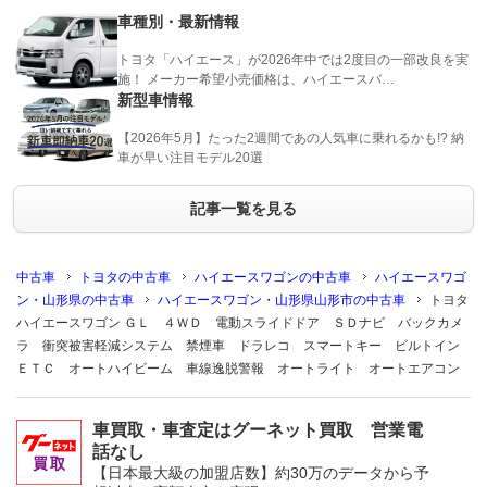
車種別・最新情報
トヨタ「ハイエース」が2026年中では2度目の一部改良を実
施！ メーカー希望小売価格は、ハイエースバ…
新型車情報
【2026年5月】たった2週間であの人気車に乗れるかも!? 納
車が早い注目モデル20選
記事一覧を見る
中古車
トヨタの中古車
ハイエースワゴンの中古車
ハイエースワゴ
ン・山形県の中古車
ハイエースワゴン・山形県山形市の中古車
トヨタ
ハイエースワゴン ＧＬ ４ＷＤ 電動スライドドア ＳＤナビ バックカメ
ラ 衝突被害軽減システム 禁煙車 ドラレコ スマートキー ビルトイン
ＥＴＣ オートハイビーム 車線逸脱警報 オートライト オートエアコン
車買取・車査定はグーネット買取 営業電
話なし
【日本最大級の加盟店数】約30万のデータから予