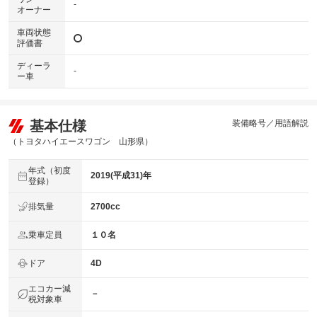
-
オーナー
車両状態
評価書
ディーラ
-
ー車
基本仕様
装備略号／用語解説
（トヨタハイエースワゴン 山形県）
年式（初度
2019(平成31)年
登録）
排気量
2700cc
乗車定員
１０名
ドア
4D
エコカー減
－
税対象車