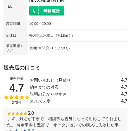
0078-6040-6105
TEL
無料電話
営業時間
10:00～20:00
定休日
毎月第三水曜日（祝日除く）
販売可能エ
直接お問合せください
リア
販売店の口コミ
総合評価
4.7
お問い合わせ（見積り）
（5点満点中）
4.7
4.7
納車までの対応
4.7
説明の分かりやすさ
4.7
オススメ度
278件
5.0
まず、対応が丁寧で、相談事も親身になって対応してくれまし
た。 展示車両も豊富で、オークションでの購入に失敗した事