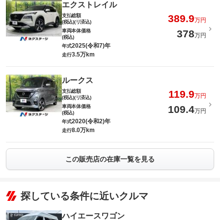
エクストレイル
支払総額
389.9
万円
(税込)(リ済込)
車両本体価格
378
万円
(税込)
2025(令和7)年
年式
3.5万km
走行
ルークス
支払総額
119.9
万円
(税込)(リ済込)
車両本体価格
109.4
万円
(税込)
2020(令和2)年
年式
8.0万km
走行
この販売店の在庫一覧を見る
探している条件に近いクルマ
ハイエースワゴン