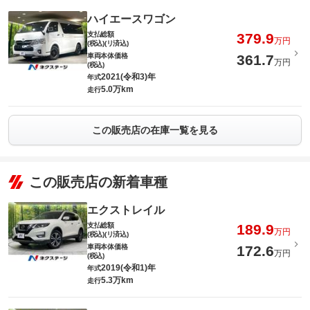
ハイエースワゴン
支払総額
379.9
万円
(税込)(リ済込)
車両本体価格
361.7
万円
(税込)
2021(令和3)年
年式
5.0万km
走行
この販売店の在庫一覧を見る
この販売店の新着車種
エクストレイル
支払総額
189.9
万円
(税込)(リ済込)
車両本体価格
172.6
万円
(税込)
2019(令和1)年
年式
5.3万km
走行