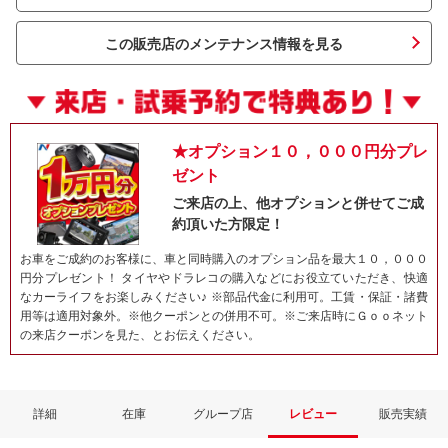
この販売店のメンテナンス情報を見る
★オプション１０，０００円分プレ
ゼント
ご来店の上、他オプションと併せてご成
約頂いた方限定！
ネット予約でキャンペーンに応募しよ
お車をご成約のお客様に、車と同時購入のオプション品を最大１０，０００
円分プレゼント！ タイヤやドラレコの購入などにお役立ていただき、快適
なカーライフをお楽しみください♪ ※部品代金に利用可。工賃・保証・諸費
用等は適用対象外。※他クーポンとの併用不可。※ご来店時にＧｏｏネット
の来店クーポンを見た、とお伝えください。
詳細
在庫
グループ店
レビュー
販売実績