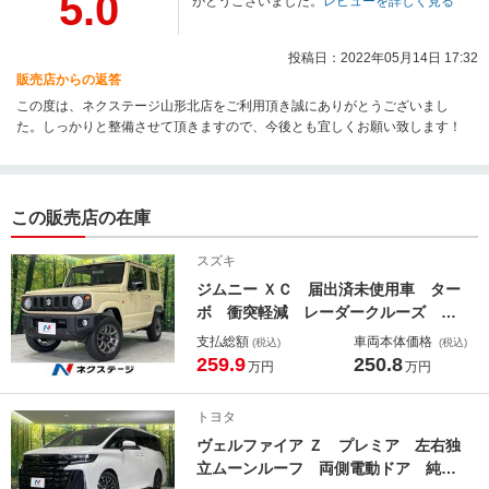
5.0
がとうございました。
レビューを詳しく見る
投稿日：2022年05月14日 17:32
販売店からの返答
この度は、ネクステージ山形北店をご利用頂き誠にありがとうございまし
た。しっかりと整備させて頂きますので、今後とも宜しくお願い致します！
この販売店の在庫
スズキ
ジムニー ＸＣ 届出済未使用車 ター
ボ 衝突軽減 レーダークルーズ シ
ートヒーター スマートキー ＬＥＤ
支払総額
車両本体価格
(税込)
(税込)
ヘッド フォグランプ オートエアコ
259.9
250.8
万円
万円
ン オートライト 純正１６インチＡ
Ｗ 電動格納ミラー
トヨタ
ヴェルファイア Ｚ プレミア 左右独
立ムーンルーフ 両側電動ドア 純正