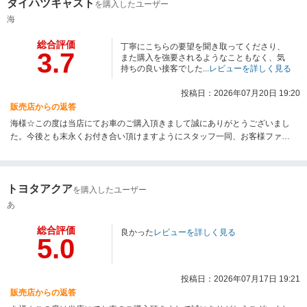
ダイハツキャスト
を購入したユーザー
海
総合評価
丁寧にこちらの要望を聞き取ってくださり、
3.7
また購入を強要されるようなこともなく、気
持ちの良い接客でした...
レビューを詳しく見る
投稿日：2026年07月20日 19:20
販売店からの返答
海様☆この度は当店にてお車のご購入頂きまして誠にありがとうございまし
た。今後とも末永くお付き合い頂けますようにスタッフ一同、お客様ファー
ストに努めて参ります。お気軽に当店に遊びに来て下さいませ☆本当にあり
がとうございました☆
トヨタアクア
を購入したユーザー
あ
総合評価
良かった
レビューを詳しく見る
5.0
投稿日：2026年07月17日 19:21
販売店からの返答