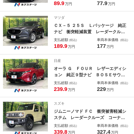
コ ＥＴＣ Ｂｌｕｅｔｏｏｔｈ ク
89.9
77.9
万円
万円
ルコン ＨＩＤヘッド フォンラン
プ スマートキー ＤＶＤ／ＣＤ再
マツダ
生 純正１５インチＡＷ
ＣＸ－５ ２５Ｓ Ｌパッケージ 純正
ナビ 衝突軽減装置 レーダークルー
ズ 禁煙車 電動リアゲート バック
支払総額
車両本体価格
(税込)
(税込)
カメラ レザーシート パワーシー
189.9
177
万円
万円
ト コーナーセンサー スマートキ
ー ＬＥＤヘッド ＥＴＣ 純正１８
日産
インチアルミ シートヒーター
オーラ Ｇ ＦＯＵＲ レザーエディシ
ョン 純正９型ナビ ＢＯＳＥサウン
ド 全周囲カメラ プロパイロット
支払総額
車両本体価格
(税込)
(税込)
衝突被害軽減 禁煙車 レザーシー
239.9
229
万円
万円
ト スマートキー ＬＥＤヘッド ビ
ルトインＥＴＣ 純正１７インチアル
スズキ
ミ 車線逸脱警報 オートライト
ジムニーノマド ＦＣ 衝突被害軽減シ
ステム レーダークルーズ コーナー
センサー 禁煙車 前席シートヒータ
支払総額
車両本体価格
(税込)
(税込)
ー スマートキー ＬＥＤヘッドラン
339.8
327.4
万円
万円