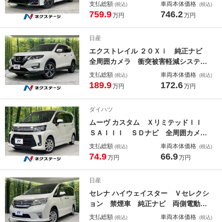
１４型ナビ ユニバーサルステップ
支払総額
車両本体価格
(税込)
(税込)
全周囲カメラ 衝突軽減装置 前席中
759.9
746.2
万円
万円
列シートエアコン 本革シート レー
ダークルーズ 禁煙車 電動リアゲー
日産
ト 純正１９インチＡＷ
エクストレイル ２０Ｘｉ 純正ナビ
全周囲カメラ 衝突被害軽減システ
ム プロパイロット 禁煙車 電動リ
支払総額
車両本体価格
(税込)
(税込)
アゲート 撥水シート ドラレコ コ
189.9
172.6
万円
万円
ーナーセンサー スマートキー ＬＥ
Ｄヘッド ＥＴＣ 純正１８インチア
ダイハツ
ルミ
ムーヴ カスタム ＸリミテッドＩＩ
ＳＡＩＩＩ ＳＤナビ 全周囲カメ
ラ 衝突軽減 禁煙車 ドラレコ Ｌ
支払総額
車両本体価格
(税込)
(税込)
ＥＤヘッド シートヒーター 車線逸
74.9
66.9
万円
万円
脱警報 スマートキー オートライ
ト オートエアコン Ｂｌｕｅｔｏｏ
日産
ｔｈ ＣＤ ＤＶＤ再生 フルセグ
セレナ ハイウェイスター Ｖセレクシ
ョン 禁煙車 純正ナビ 両側電動ド
ア バックカメラ 禁煙車 ドラレ
支払総額
車両本体価格
(税込)
(税込)