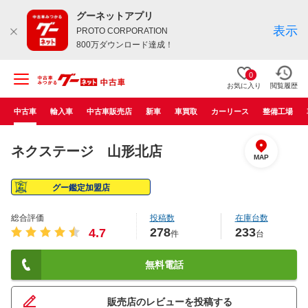
グーネットアプリ
表示
PROTO CORPORATION
800万ダウンロード達成！
0
お気に入り
閲覧履歴
中古車
輸入車
中古車販売店
新車
車買取
カーリース
整備工場
ネクステージ 山形北店
MAP
グー鑑定加盟店
総合評価
投稿数
在庫台数
278
233
4.7
件
台
無料電話
販売店のレビューを投稿する