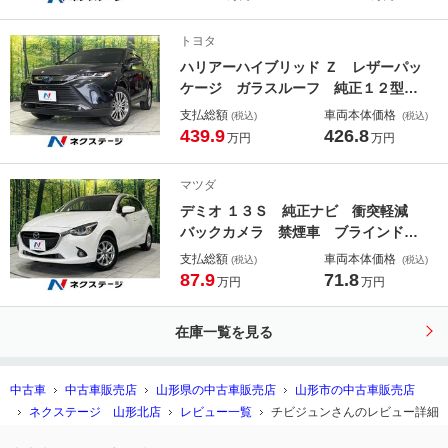
プ 純正１５インチアルミ オートラ
イト オートエアコン ＬＥＤフォグ
トヨタ
ハリアーハイブリッド Ｚ レザーパッ
ケージ ガラスルーフ 純正１２型ナ
ビ 全周囲カメラ ＪＢＬサウンド
支払総額
車両本体価格
(税込)
(税込)
衝突被害軽減 レーダークルーズ 禁
439.9
426.8
万円
万円
煙車 レザーシート 前席シートエア
コン ドラレコ スマートキー ＬＥ
マツダ
Ｄヘッド ＥＴＣ２．０
デミオ １３Ｓ 純正ナビ 衝突軽減
バックカメラ 禁煙車 ブラインドス
ポットモニター 車線逸脱警報 ＬＥ
支払総額
車両本体価格
(税込)
(税込)
Ｄヘッドランプ ドラレコ スマート
87.9
71.8
万円
万円
キー オートライト 純正１５インチ
アルミ ＣＤ／ＤＶＤ再生 フルセグ
在庫一覧を見る
中古車
中古車販売店
山形県の中古車販売店
山形市の中古車販売店
ネクステージ 山形北店
レビュー一覧
チビジュンさんのレビュー詳細