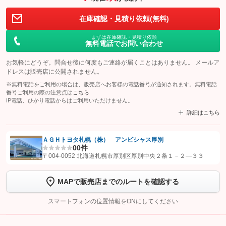
在庫確認・見積り依頼(無料)
まずは在庫確認・見積り依頼
無料電話でお問い合わせ
お気軽にどうぞ。問合せ後に何度もご連絡が届くことはありません。 メールア
ドレスは販売店に公開されません。
※無料電話をご利用の場合は、販売店へお客様の電話番号が通知されます。無料電話
番号ご利用の際の注意点は
こちら
IP電話、ひかり電話からはご利用いただけません。
詳細はこちら
ＡＧＨトヨタ札幌（株） アンビシャス厚別
0
0件
【STEP1】
認証画面でグーネットを友だち追加してから「許可する」ボタンを押
〒004-0052 北海道札幌市厚別区厚別中央２条１－２―３３
します
MAPで販売店までのルートを確認する
【STEP2】
トーク画面で
ボタンをタップして問い合わせを
完了してください。
スマートフォンの位置情報をONにしてください
こちら