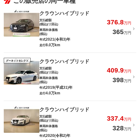
この販売店の同一車種
クラウンハイブリッド
支払総額
376.8
万円
(税込)(リ済込)
車両本体価格
365
万円
(税込)
2021(令和3)年
年式
8.0万km
走行
クラウンハイブリッド
グーネットセレクト
支払総額
409.9
万円
(税込)(リ済込)
車両本体価格
398
万円
(税込)
2019(平成31)年
年式
4.0万km
走行
クラウンハイブリッド
支払総額
337.4
万円
(税込)(リ済込)
車両本体価格
328
万円
(税込)
2020(令和2)年
年式