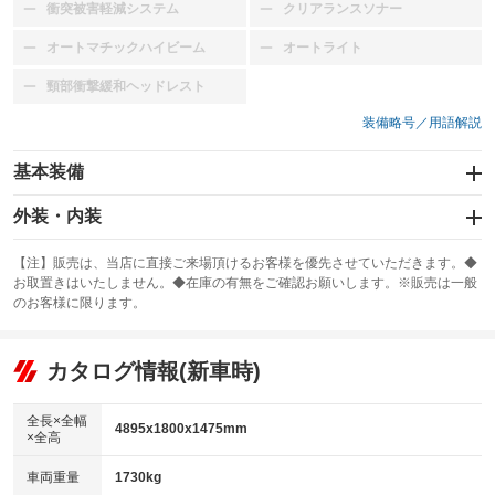
衝突被害軽減システム
クリアランスソナー
：装備なし
：装備なし
オートマチックハイビーム
オートライト
：装備なし
：装備なし
頸部衝撃緩和ヘッドレスト
：装備なし
装備略号／用語解説
基本装備
エアバッグ：運転席/助手席/サイド
外装・内装
：装備あり
スライドドア
カーナビ：HDDナビ
：装備なし
：装備あり
【注】販売は、当店に直接ご来場頂けるお客様を優先させていただきます。◆
お取置きはいたしません。◆在庫の有無をご確認お願いします。※販売は一般
サンルーフ
ABS
TV：フルセグ
：装備なし
：装備あり
：装備あり
のお客様に限ります。
エアコン
Wエアコン
オーディオ：CDまたはCDチェンジャー／ミュージックプレイヤー接続
：装備あり
：装備なし
：装備あり
可
リフトアップ
パワーステアリング
カタログ情報(新車時)
：装備なし
：装備あり
ビジュアル：-／DVD再生
：装備あり
ダウンヒルアシストコントロール
：装備なし
アルミホイール：16インチ
全長×全幅
：装備あり
4895x1800x1475mm
×全高
パワーウィンドウ
盗難防止システム
：装備あり
：装備あり
革シート
ハーフレザーシート
：装備なし
：装備なし
車両重量
1730kg
アイドリングストップ
ドライブレコーダー
：装備あり
：装備あり
キーレス
LEDヘッドランプ