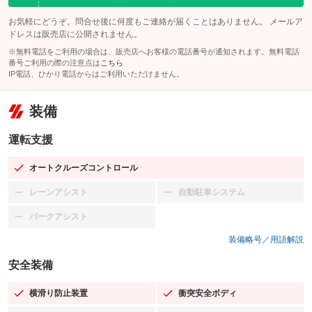
お気軽にどうぞ。問合せ後に何度もご連絡が届くことはありません。 メールア
ドレスは販売店に公開されません。
※無料電話をご利用の場合は、販売店へお客様の電話番号が通知されます。無料電話
番号ご利用の際の注意点は
こちら
IP電話、ひかり電話からはご利用いただけません。
装備
運転支援
オートクルーズコントロール
：装備あり
レーンアシスト
自動駐車システム
：装備なし
：装備なし
パークアシスト
：装備なし
装備略号／用語解説
安全装備
横滑り防止装置
衝突安全ボディ
：装備あり
：装備あり