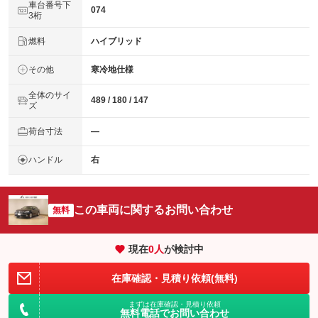
車台番号下
074
3桁
燃料
ハイブリッド
その他
寒冷地仕様
全体のサイ
489 / 180 / 147
ズ
荷台寸法
―
ハンドル
右
この車両に関するお問い合わせ
無料
現在
0
人
が検討中
在庫確認・見積り依頼(無料)
まずは在庫確認・見積り依頼
無料電話でお問い合わせ