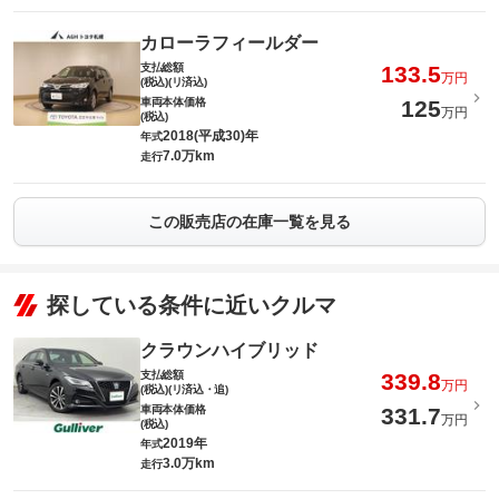
カローラフィールダー
支払総額
133.5
万円
(税込)(リ済込)
車両本体価格
125
万円
(税込)
2018(平成30)年
年式
7.0万km
走行
この販売店の在庫一覧を見る
探している条件に近いクルマ
クラウンハイブリッド
支払総額
339.8
万円
(税込)(リ済込・追)
車両本体価格
331.7
万円
(税込)
2019年
年式
3.0万km
走行