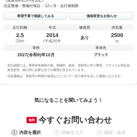
（諸費用9.8万円を含む）
法定整備：
整備付
保証：
12ヶ月・走行無制限
希望予算で相談してみる
価格変更をお知らせ
走行距離
年式
修復歴
排気量
2.5
2014
2500
あり
万km
(平成26)年
cc
車検
車体色
2027(令和9)年10月
ブラック
支払総額には、車両本体価格の他、保険料、税金、登録等に伴う費用、リサイクル預託金
相当額等、購入時に必要な全ての費用が含まれています。
当該価格は、登録等の時期や地域などについて一定の条件を付した価格になります。
気になることを聞いてみよう！
今すぐお問い合わせ
無料
内容を選択
詳細を入力
確認・送信
1
2
3