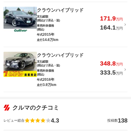
クラウンハイブリッド
支払総額
171.9
万円
(税込)(リ済込・追)
車両本体価格
164.1
万円
(税込)
2015年
年式
14.6万km
走行
クラウンハイブリッド
支払総額
348.8
万円
(税込)(リ済込・追)
車両本体価格
333.5
万円
(税込)
2016年
年式
3.9万km
走行
クルマのクチコミ
4.3
138
レビュー総合
投稿数