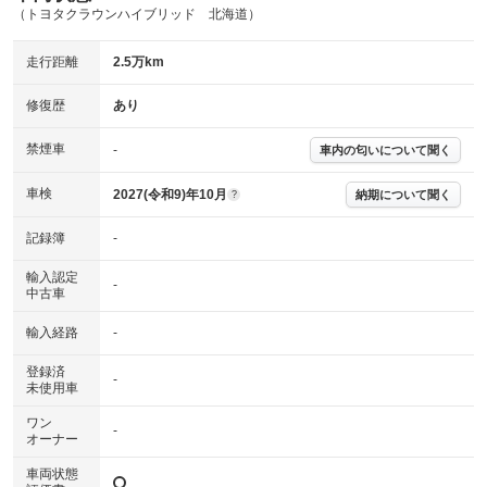
（トヨタクラウンハイブリッド 北海道）
走行距離
2.5万km
修復歴
あり
禁煙車
-
車内の匂いについて聞く
車検
2027(令和9)年10月
納期について聞く
?
記録簿
-
輸入認定
-
中古車
輸入経路
-
登録済
-
未使用車
ワン
-
オーナー
車両状態