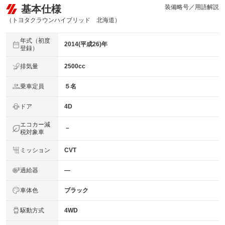
基本仕様
装備略号／用語解説
（トヨタクラウンハイブリッド 北海道）
年式（初度
2014(平成26)年
登録）
排気量
2500cc
乗車定員
５名
ドア
4D
エコカー減
－
税対象車
ミッション
CVT
過給器
―
車体色
ブラック
駆動方式
4WD