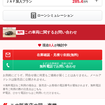
285.4
ＪＡＦ加入プラン
万円
内：オプシ
0.6
ョン価格
万円
ローンシミュレーション
(税込)
車両本体価
275
万円
格
この車両に関するお問い合わせ
無料
パック内容
現在
0
人
が検討中
在庫確認・見積り依頼(無料)
備考
－
まずは在庫確認・見積り依頼
無料電話でお問い合わせ
このパックの見積もり依頼（無料）
お気軽にどうぞ。問合せ後に何度もご連絡が届くことはありません。メールア
ドレスは販売店に公開されません。
※無料電話をご利用の場合は、販売店へお客様の電話番号が通知されます。無料電話
番号ご利用の際の注意点は
こちら
IP電話、ひかり電話からはご利用いただけません。