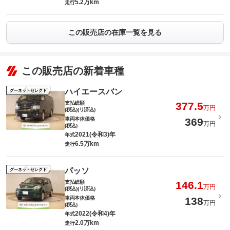
5.2万km
走行
この販売店の在庫一覧を見る
この販売店の新着車種
ハイエースバン
グーネットセレクト
支払総額
377.5
万円
(税込)(リ済込)
車両本体価格
369
万円
(税込)
2021(令和3)年
年式
6.5万km
走行
パッソ
グーネットセレクト
支払総額
146.1
万円
(税込)(リ済込)
車両本体価格
138
万円
(税込)
2022(令和4)年
年式
2.0万km
走行