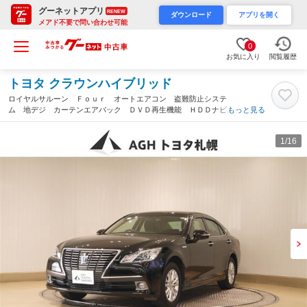
グーネットアプリ
RENEW
ダウンロード
アプリを開く
メアド不要で問い合わせ可能
0
お気に入り
閲覧履歴
トヨタ クラウンハイブリッド
ロイヤルサルーン Ｆｏｕｒ オートエアコン 盗難防止システ
ム 地デジ カーテンエアバック ＤＶＤ再生機能 ＨＤＤナビ
もっと見る
オートクルーズコントロール 電動シート キーレス ミュージッ
クプレイヤー接続可 ドライブレコーダー 寒冷地（北海道）
1
/16