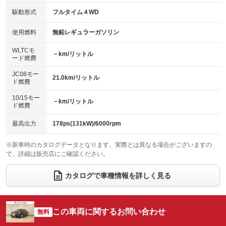
：装備あり
：装備なし
USB入力端子
Bluetooth接続
駆動形式
フルタイム４WD
：装備なし
：装備なし
HID(キセノンライト)
ポータブルナビ
：装備あり
：装備なし
100V電源
クリーンディーゼル
使用燃料
無鉛レギュラーガソリン
：装備なし
：装備なし
バックカメラ
ETC
：装備あり
：装備あり
センターデフロック
：装備なし
WLTCモ
エアロ
スマートキー
－km/リットル
：装備なし
：装備あり
ード燃費
レンタカーアップ
展示・試乗車
：装備なし
：装備なし
ローダウン
ランフラットタイヤ
：装備なし
：装備なし
JC08モー
21.0km/リットル
ド燃費
電動格納ミラー
：装備なし
パワーシート
3列シート
：装備あり
：装備なし
10/15モー
装備略号／用語解説
－km/リットル
ド燃費
ベンチシート
フルフラットシート
：装備なし
：装備なし
チップアップシート
オットマン
最高出力
178ps(131kW)/6000rpm
：装備なし
：装備なし
電動格納サードシート
シートヒーター
：装備なし
：装備なし
※新車時のカタログデータとなります。実際とは異なる場合がございますの
で、詳細は販売店にご確認ください。
ウォークスルー
後席モニター
：装備なし
：装備なし
カタログで車種情報を詳しく見る
電動リアゲート
フロントカメラ
：装備なし
：装備なし
シートエアコン
全周囲カメラ
：装備なし
：装備なし
この車両に関するお問い合わせ
サイドカメラ
無料
ルーフレール
：装備なし
：装備なし