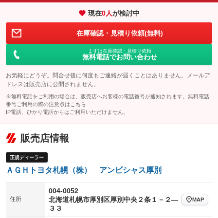
エアサスペンション
ヘッドライトウォッシャー
：装備なし
：装備なし
現在
0
人
が検討中
装備略号／用語解説
在庫確認・見積り依頼(無料)
まずは在庫確認・見積り依頼
無料電話でお問い合わせ
お気軽にどうぞ。問合せ後に何度もご連絡が届くことはありません。メールア
ドレスは販売店に公開されません。
※無料電話をご利用の場合は、販売店へお客様の電話番号が通知されます。無料電話
番号ご利用の際の注意点は
こちら
IP電話、ひかり電話からはご利用いただけません。
販売店情報
正規ディーラー
ＡＧＨトヨタ札幌（株） アンビシャス厚別
004-0052
住所
北海道札幌市厚別区厚別中央２条１－２―
MAP
３３