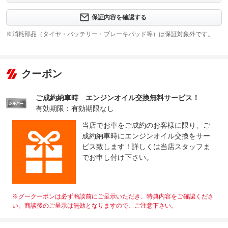
修理回数
-
保証内容を確認する
※消耗部品（タイヤ・バッテリー・ブレーキパッド等）は保証対象外です。
上限金額
-
免責金
無し
クーポン
保証修理
-
受付先
ご成約納車時 エンジンオイル交換無料サービス！
整備付 法定12ヶ月または法定24ヶ月点検整備付
法定整備
※車検なし・車検整備付の場合は法定24ヶ月点検整備付
有効期限：有効期限なし
※商用車は6ヶ月または12ヶ月点検整備付
当店でお車をご成約のお客様に限り、ご
法定整備
-
成約納車時にエンジンオイル交換をサー
について
ビス致します！詳しくは当店スタッフま
でお申し付け下さい。
※グークーポンは必ず商談前にご呈示いただき、特典内容をご確認くださ
い。商談後のご呈示は無効となりますので、ご注意下さい。