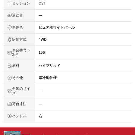
ミッション
CVT
過給器
―
車体色
ピュアホワイトパール
駆動方式
4WD
車台番号下
166
3桁
燃料
ハイブリッド
その他
寒冷地仕様
全体のサイ
―
ズ
荷台寸法
―
ハンドル
右