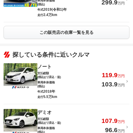
車両本体価格
299.9
万円
(税込)
2019(令和1)年
年式
2.4万km
走行
この販売店の在庫一覧を見る
探している条件に近いクルマ
ノート
支払総額
119.9
万円
(税込)(リ済込・追)
車両本体価格
103.9
万円
(税込)
2018年
年式
5.5万km
走行
デミオ
支払総額
107.9
万円
(税込)(リ済込・追)
車両本体価格
96.6
万円
(税込)