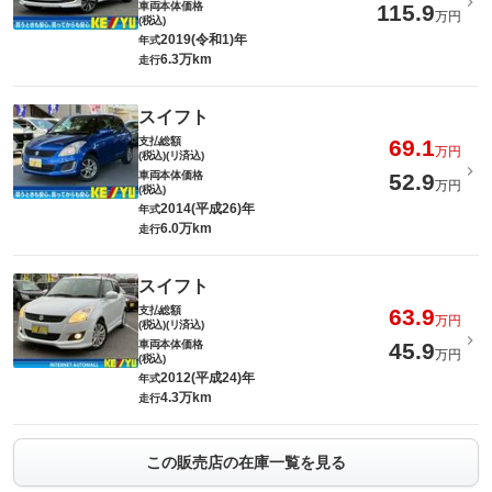
車両本体価格
115.9
万円
(税込)
2019(令和1)年
年式
6.3万km
走行
スイフト
支払総額
69.1
万円
(税込)(リ済込)
車両本体価格
52.9
万円
(税込)
2014(平成26)年
年式
6.0万km
走行
スイフト
支払総額
63.9
万円
(税込)(リ済込)
車両本体価格
45.9
万円
(税込)
2012(平成24)年
年式
4.3万km
走行
この販売店の在庫一覧を見る