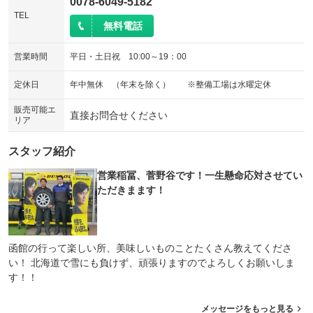
0078-6049-5182
TEL
無料電話
営業時間
平日・土日祝 10:00～19：00
定休日
年中無休 （年末を除く） ※整備工場は水曜定休
販売可能エ
直接お問合せください
リア
スタッフ紹介
営業稲冨、菅野谷です！一生懸命応対させてい
ただきまます！
函館の行って楽しい所、美味しいものことたくさん教えてくださ
い！ 北海道で雪にも負けず、頑張りますのでよろしくお願いしま
す！！
メッセージをもっと見る