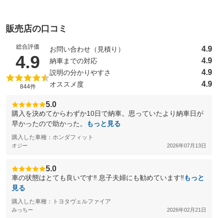
販売店の口コミ
総合評価
4.9
お問い合わせ（見積り）
（5点満点中）
4.9
4.9
納車までの対応
4.9
説明の分かりやすさ
4.9
オススメ度
844件
5.0
購入を決めてからわずか10日で納車。思っていたより納車日が
早かったので助かった。
もっと見る
購入した車種：ホンダフィット
オジー
2026年07月13日
5.0
車の状態はとても良いです‼︎ 息子夫婦にも勧めています‼︎
もっと
見る
購入した車種：トヨタヴェルファイア
みっちー
2026年02月21日