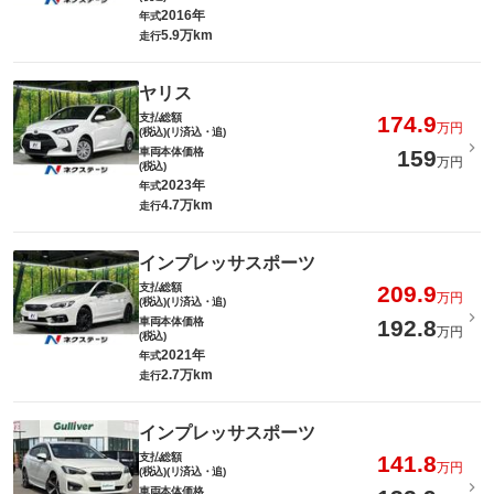
2016年
年式
5.9万km
走行
ヤリス
支払総額
174.9
万円
(税込)(リ済込・追)
車両本体価格
159
万円
(税込)
2023年
年式
4.7万km
走行
インプレッサスポーツ
支払総額
209.9
万円
(税込)(リ済込・追)
車両本体価格
192.8
万円
(税込)
2021年
年式
2.7万km
走行
インプレッサスポーツ
支払総額
141.8
万円
(税込)(リ済込・追)
車両本体価格