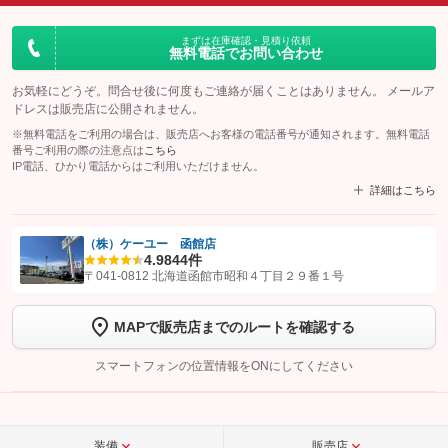
まずは在庫確認・見積り依頼
無料電話でお問い合わせ
お気軽にどうぞ。問合せ後に何度もご連絡が届くことはありません。 メールア
ドレスは販売店に公開されません。
※無料電話をご利用の場合は、販売店へお客様の電話番号が通知されます。無料電話
番号ご利用の際の注意点は
こちら
IP電話、ひかり電話からはご利用いただけません。
詳細はこちら
（株）ケーユー 函館店
4.9
844件
【STEP1】
認証画面でグーネットを友だち追加してから「許可する」ボタンを押
〒041-0812 北海道函館市昭和４丁目２９番１号
します
MAPで販売店までのルートを確認する
【STEP2】
トーク画面で
ボタンをタップして問い合わせを
完了してください。
スマートフォンの位置情報をONにしてください
こちら
装備
販売店