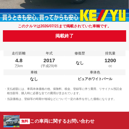
このクルマは2026/07/21まで掲載されていた車輛です。
掲載終了
走行距離
年式
修復歴
排気量
4.8
2017
1200
なし
万km
(平成29)年
cc
車検
車体色
なし
ピュアホワイトパール
支払総額には、車両本体価格の他、保険料、税金、登録等に伴う費用、リサイクル預託金
相当額等、購入時に必要な全ての費用が含まれています。
当該価格は、登録等の時期や地域などについて一定の条件を付した価格になります。
この車両に関するお問い合わせ
無料