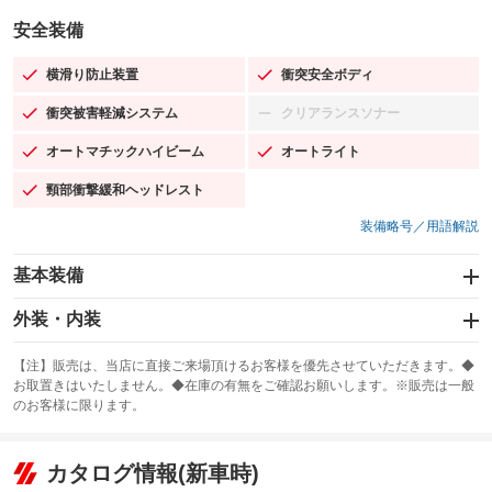
安全装備
横滑り防止装置
衝突安全ボディ
：装備あり
：装備あり
衝突被害軽減システム
クリアランスソナー
：装備あり
：装備なし
オートマチックハイビーム
オートライト
：装備あり
：装備あり
頸部衝撃緩和ヘッドレスト
：装備あり
装備略号／用語解説
基本装備
エアバッグ：運転席/助手席/サイド
外装・内装
：装備あり
スライドドア
カーナビ：メモリーナビ他
：装備なし
：装備あり
【注】販売は、当店に直接ご来場頂けるお客様を優先させていただきます。◆
お取置きはいたしません。◆在庫の有無をご確認お願いします。※販売は一般
サンルーフ
ABS
TV：フルセグ
：装備なし
：装備あり
：装備あり
のお客様に限ります。
エアコン
Wエアコン
オーディオ：CDまたはCDチェンジャー／ミュージックプレイヤー接続
：装備あり
：装備なし
：装備あり
可
リフトアップ
パワーステアリング
カタログ情報(新車時)
：装備なし
：装備あり
ビジュアル：-／DVD再生
：装備あり