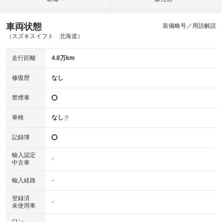
車両状態
装備略号／用語解説
（スズキスイフト 北海道）
走行距離
4.8万km
修復歴
なし
禁煙車
車検
なし
?
記録簿
輸入認定
-
中古車
輸入経路
-
登録済
-
未使用車
ワン