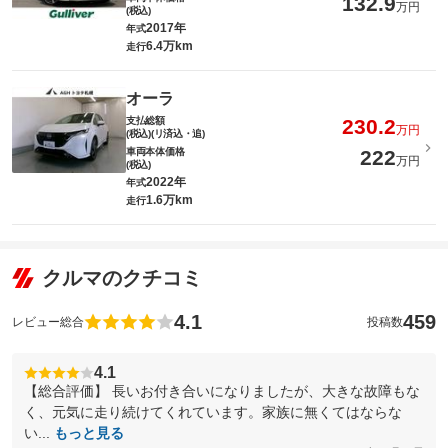
132.9
万円
(税込)
2017年
年式
6.4万km
走行
オーラ
支払総額
230.2
万円
(税込)(リ済込・追)
車両本体価格
222
万円
(税込)
2022年
年式
1.6万km
走行
クルマのクチコミ
4.1
459
レビュー総合
投稿数
4.1
【総合評価】 長いお付き合いになりましたが、大きな故障もな
く、元気に走り続けてくれています。家族に無くてはならな
い...
もっと見る