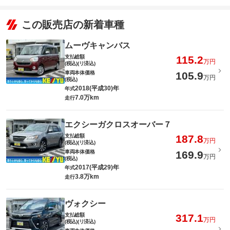
この販売店の新着車種
ムーヴキャンバス
支払総額
115.2
万円
(税込)(リ済込)
車両本体価格
105.9
万円
(税込)
2018(平成30)年
年式
7.0万km
走行
エクシーガクロスオーバー７
支払総額
187.8
万円
(税込)(リ済込)
車両本体価格
169.9
万円
(税込)
2017(平成29)年
年式
3.8万km
走行
ヴォクシー
支払総額
317.1
万円
(税込)(リ済込)