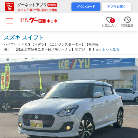
グーネットアプリ
RENEW
ダウンロード
アプリを開く
メアド不要で問い合わせ可能
0
お気に入り
閲覧履歴
スズキ スイフト
ハイブリッドＲＳ【４ＷＤ】【エンジンスターター】【衝突軽
減】 【純正全方位モニター付メモリーナビ】地デジ Ｂｌｕｅｔ
もっと見る
ｏｏｔｈ接続 シートヒーター 追従型クルコン パドルシフト
ＬＥＤヘッドライト＆フォグ 純正アルミホイール（北海道）