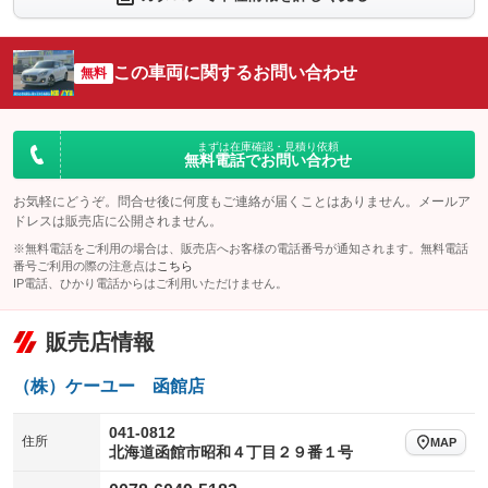
：装備なし
：装備あり
シートエアコン
全周囲カメラ
：装備なし
：装備あり
この車両に関するお問い合わせ
サイドカメラ
無料
ルーフレール
：装備あり
：装備なし
エアサスペンション
ヘッドライトウォッシャー
：装備なし
：装備なし
装備略号／用語解説
まずは在庫確認・見積り依頼
無料電話でお問い合わせ
お気軽にどうぞ。問合せ後に何度もご連絡が届くことはありません。メールア
ドレスは販売店に公開されません。
※無料電話をご利用の場合は、販売店へお客様の電話番号が通知されます。無料電話
番号ご利用の際の注意点は
こちら
IP電話、ひかり電話からはご利用いただけません。
販売店情報
（株）ケーユー 函館店
041-0812
住所
MAP
北海道函館市昭和４丁目２９番１号