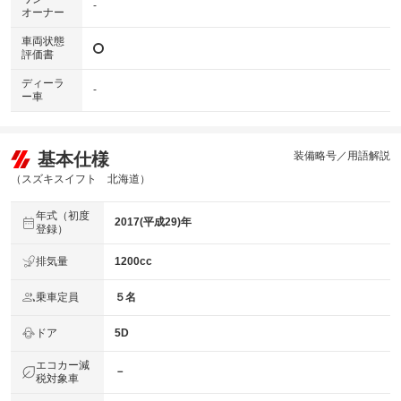
-
オーナー
車両状態
評価書
ディーラ
-
ー車
基本仕様
装備略号／用語解説
（スズキスイフト 北海道）
年式（初度
2017(平成29)年
登録）
排気量
1200cc
乗車定員
５名
ドア
5D
エコカー減
－
税対象車