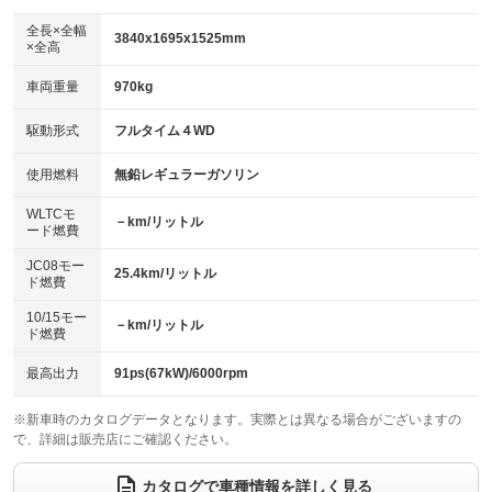
ダウンヒルアシストコントロール
：装備なし
アルミホイール：16インチ
全長×全幅
：装備あり
3840x1695x1525mm
×全高
パワーウィンドウ
盗難防止システム
：装備あり
：装備あり
革シート
ハーフレザーシート
：装備なし
：装備なし
車両重量
970kg
アイドリングストップ
ドライブレコーダー
：装備あり
：装備なし
キーレス
LEDヘッドランプ
：装備あり
：装備あり
USB入力端子
Bluetooth接続
駆動形式
フルタイム４WD
：装備あり
：装備あり
HID(キセノンライト)
ポータブルナビ
：装備なし
：装備なし
100V電源
クリーンディーゼル
使用燃料
無鉛レギュラーガソリン
：装備なし
：装備なし
バックカメラ
ETC
：装備あり
：装備なし
センターデフロック
：装備なし
WLTCモ
エアロ
スマートキー
－km/リットル
：装備あり
：装備あり
ード燃費
レンタカーアップ
展示・試乗車
：装備なし
：装備なし
ローダウン
ランフラットタイヤ
：装備なし
：装備なし
JC08モー
25.4km/リットル
ド燃費
電動格納ミラー
：装備あり
パワーシート
3列シート
：装備なし
：装備なし
10/15モー
装備略号／用語解説
－km/リットル
ド燃費
ベンチシート
フルフラットシート
：装備なし
：装備あり
チップアップシート
オットマン
最高出力
91ps(67kW)/6000rpm
：装備なし
：装備なし
電動格納サードシート
シートヒーター
：装備なし
：装備あり
※新車時のカタログデータとなります。実際とは異なる場合がございますの
で、詳細は販売店にご確認ください。
ウォークスルー
後席モニター
：装備なし
：装備なし
カタログで車種情報を詳しく見る
電動リアゲート
フロントカメラ