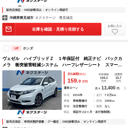
販売店保証
OBD診断済み
オンライン商談可
沖縄県豊見城市
ネクステージ 豊見城店
お気に入り
在庫を確認・見積り依頼する
ホンダ
UP
ヴェゼル ハイブリッドＺ １年保証付 純正ナビ バックカ
メラ 衝突被害軽減システム ハーフレザーシート スマート
キー ＬＥＤヘッド ＥＴＣ クルコン 純正１７インチアル
支払総額
(税込)
本体価格
諸費用
ミ オートライト デュアルエアコン Ｂｌｕｅｔｏｏｔｈ
144.2
15.7
159.
9
万円
万円
万円
13,400
通常ローン
月々
円
年式
2015年
走行
7.0万km
車検
車検整備付
排気
1500cc
整備
法定整備付
修復
なし
保証
保証付 (12ヶ月・走行無制限)
販売店保証
車両状態評価書
グー鑑定
OBD診断済み
オンライン商談可