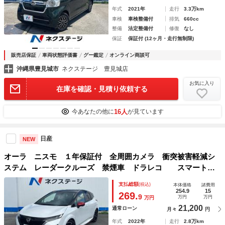
年式
2021年
走行
3.3万km
車検
車検整備付
排気
660cc
整備
法定整備付
修復
なし
保証
保証付 (12ヶ月・走行無制限)
販売店保証
車両状態評価書
グー鑑定
オンライン商談可
沖縄県豊見城市
ネクステージ 豊見城店
お気に入り
在庫を確認・見積り依頼する
16人
今あなたの他に
が見ています
日産
NEW
オーラ ニスモ １年保証付 全周囲カメラ 衝突被害軽減シ
ステム レーダークルーズ 禁煙車 ドラレコ スマートキ
ー ＬＥＤヘッド ＥＴＣ２．０ 純正１７インチアルミ オ
支払総額
(税込)
本体価格
諸費用
ートハイビーム 車線逸脱警報 オートライト
254.9
15
269.
9
万円
万円
万円
21,200
通常ローン
月々
円
年式
2022年
走行
2.8万km