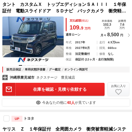
タント カスタムＸ トップエディションＳＡＩＩＩ １年保
証付 電動スライドドア ＳＤナビ バックカメラ 衝突軽減
システム 禁煙車 シートヒーター ドラレコ コーナーセン
支払総額
(税込)
本体価格
諸費用
サー スマートキー ＬＥＤヘッド ＥＴＣ 純正アルミ オ
102.3
7.6
109.
9
万円
万円
万円
ートライト オートエアコン
8,500
通常ローン
月々
円
年式
2017年
走行
4.9万km
車検
2027年8月
排気
660cc
整備
法定整備付
修復
なし
保証
保証付 (12ヶ月・走行無制限)
販売店保証
車両状態評価書
グー鑑定
オンライン商談可
沖縄県豊見城市
ネクステージ 豊見城店
お気に入り
在庫を確認・見積り依頼する
40人
今あなたの他に
が見ています
トヨタ
UP
ヤリス Ｚ １年保証付 全周囲カメラ 衝突被害軽減システ