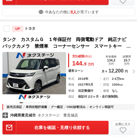
8人
今あなたの他に
が見ています
トヨタ
UP
タンク カスタムＧ １年保証付 両側電動ドア 純正ナビ
バックカメラ 禁煙車 コーナーセンサー スマートキー Ｌ
ＥＤヘッド ビルトインＥＴＣ クルコン 純正１４インチア
支払総額
(税込)
本体価格
諸費用
ルミ オートライト オートエアコン
134.2
10.7
144.
9
万円
万円
万円
12,200
通常ローン
月々
円
年式
2018年
走行
2.6万km
車検
2027年5月
排気
1000cc
整備
法定整備付
修復
なし
保証
保証付 (12ヶ月・走行無制限)
販売店保証
車両状態評価書
グー鑑定
OBD診断済み
オンライン商談可
沖縄県豊見城市
ネクステージ 豊見城店
お気に入り
在庫を確認・見積り依頼する