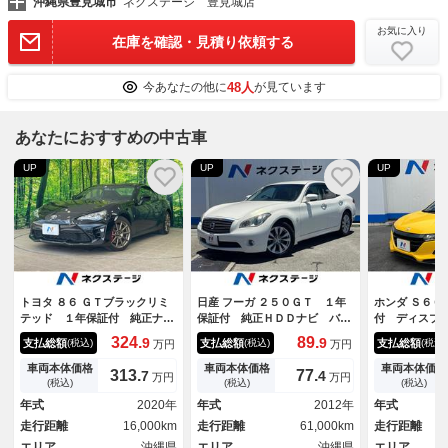
沖縄県豊見城市
ネクステージ 豊見城店
お気に入り
在庫を確認・見積り依頼する
48人
今あなたの他に
が見ています
あなたにおすすめの中古車
UP
UP
UP
トヨタ ８６ ＧＴブラックリミ
日産 フーガ ２５０ＧＴ １年
ホンダ Ｓ６６
テッド １年保証付 純正ナ
保証付 純正ＨＤＤナビ バッ
付 ディスプ
ビ バックカメラ フロア６速
クカメラ 禁煙車 ハーフレ
バックカメラ
324.
89.
9
9
支払総額
支払総額
支払総額
(税込)
(税込)
(税込)
万円
万円
ＭＴ 純正１７インチアルミホ
ザーシートハーフレザーシー
シート スマ
イール ブレンボキャリパー
ト スマートキーＨＩＤヘッ
ヘッド ＥＴ
車両本体価格
車両本体価格
車両本体価格
313.
77.
7
4
万円
万円
ドライブレコーダー クルーズ
ド ビルトインＥＴＣ クルコ
チアルミ オ
(税込)
(税込)
(税込)
コントロール スマートキー
ン 純正１８インチアルミ オ
トエアコン 
年式
2020年
年式
2012年
年式
オートエアコン
ートライト デュアルエアコン
ｈ パドルシ
走行距離
16,000km
走行距離
61,000km
走行距離
エリア
沖縄県
エリア
沖縄県
エリア