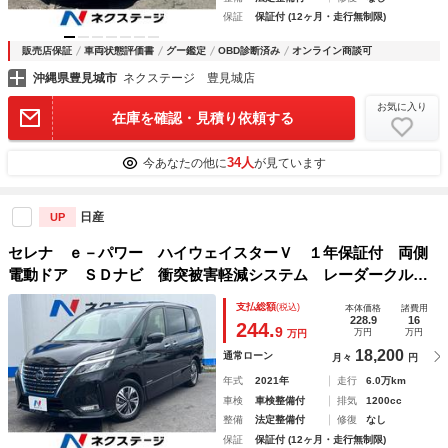
保証
保証付 (12ヶ月・走行無制限)
販売店保証
車両状態評価書
グー鑑定
OBD診断済み
オンライン商談可
沖縄県豊見城市
ネクステージ 豊見城店
お気に入り
在庫を確認・見積り依頼する
34人
今あなたの他に
が見ています
日産
UP
セレナ ｅ－パワー ハイウェイスターＶ １年保証付 両側
電動ドア ＳＤナビ 衝突被害軽減システム レーダークルー
ズ 禁煙車 ドラレコ スマートキー ＬＥＤヘッド ＥＴ
支払総額
(税込)
本体価格
諸費用
Ｃ 車線逸脱警報 オートライト オートエアコン
228.9
16
244.
9
万円
万円
万円
18,200
通常ローン
月々
円
年式
2021年
走行
6.0万km
車検
車検整備付
排気
1200cc
整備
法定整備付
修復
なし
保証
保証付 (12ヶ月・走行無制限)