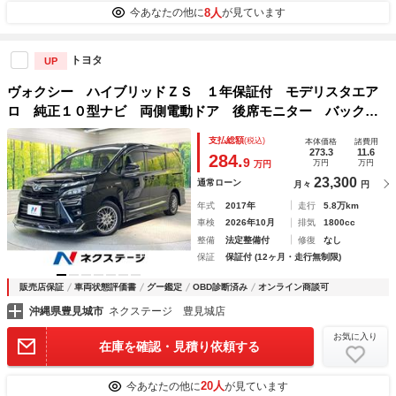
8人
今あなたの他に
が見ています
トヨタ
UP
ヴォクシー ハイブリッドＺＳ １年保証付 モデリスタエア
ロ 純正１０型ナビ 両側電動ドア 後席モニター バックカ
メラ 衝突軽減 禁煙車 スマートキー ＬＥＤヘッド ＥＴ
支払総額
(税込)
本体価格
諸費用
Ｃ クルコン 純正１６インチＡＷ オートハイビーム
273.3
11.6
284.
9
万円
万円
万円
23,300
通常ローン
月々
円
年式
2017年
走行
5.8万km
車検
2026年10月
排気
1800cc
整備
法定整備付
修復
なし
保証
保証付 (12ヶ月・走行無制限)
販売店保証
車両状態評価書
グー鑑定
OBD診断済み
オンライン商談可
沖縄県豊見城市
ネクステージ 豊見城店
お気に入り
在庫を確認・見積り依頼する
20人
今あなたの他に
が見ています