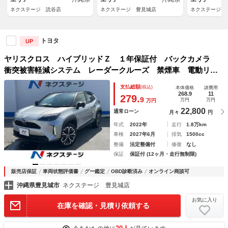
ネクステージ 読谷店
ネクステージ 豊見城店
ネクステージ 
トヨタ
UP
ヤリスクロス ハイブリッドＺ １年保証付 バックカメラ
衝突被害軽減システム レーダークルーズ 禁煙車 電動リア
ゲート ハーフレザーシート パワーシート コーナーセンサ
支払総額
(税込)
本体価格
諸費用
ー スマートキー ＬＥＤヘッド ビルトインＥＴＣ
268.9
11
279.
9
万円
万円
万円
22,800
通常ローン
月々
円
年式
2022年
走行
1.8万km
車検
2027年6月
排気
1500cc
整備
法定整備付
修復
なし
保証
保証付 (12ヶ月・走行無制限)
販売店保証
車両状態評価書
グー鑑定
OBD診断済み
オンライン商談可
沖縄県豊見城市
ネクステージ 豊見城店
お気に入り
在庫を確認・見積り依頼する