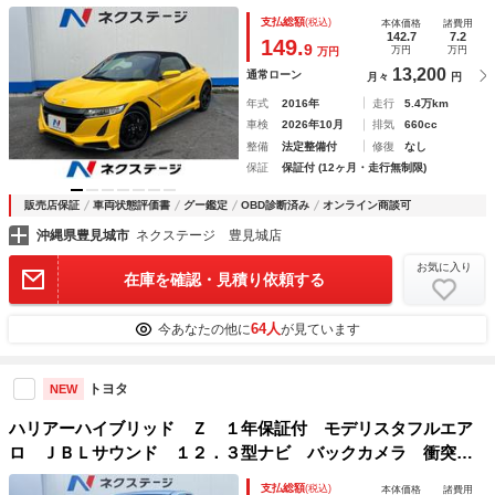
ＥＴＣ 純正１５インチアルミ オートライト オートエアコ
支払総額
(税込)
本体価格
諸費用
ン Ｂｌｕｅｔｏｏｔｈ パドルシフト
142.7
7.2
149.
9
万円
万円
万円
13,200
通常ローン
月々
円
年式
2016年
走行
5.4万km
車検
2026年10月
排気
660cc
整備
法定整備付
修復
なし
保証
保証付 (12ヶ月・走行無制限)
販売店保証
車両状態評価書
グー鑑定
OBD診断済み
オンライン商談可
沖縄県豊見城市
ネクステージ 豊見城店
お気に入り
在庫を確認・見積り依頼する
64人
今あなたの他に
が見ています
トヨタ
NEW
ハリアーハイブリッド Ｚ １年保証付 モデリスタフルエア
ロ ＪＢＬサウンド １２．３型ナビ バックカメラ 衝突軽
減システム レーダークルーズ 禁煙車 電動リアゲート ハ
支払総額
(税込)
本体価格
諸費用