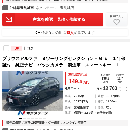
沖縄県豊見城市
ネクステージ 豊見城店
お気に入り
在庫を確認・見積り依頼する
40人
今あなたの他に
が見ています
トヨタ
UP
プリウスアルファ Ｓツーリングセレクション・Ｇ’ｓ １年保
証付 純正ナビ バックカメラ 禁煙車 スマートキー ＬＥ
Ｄヘッド ＥＴＣ 純正１８インチアルミ オートライト Ｃ
支払総額
(税込)
本体価格
諸費用
Ｄ ＤＶＤ再生 フルセグ ＬＥＤフォグ
138.2
11.7
149.
9
万円
万円
万円
12,700
通常ローン
月々
円
年式
2016年
走行
11.3万km
車検
2027年7月
排気
1800cc
整備
法定整備付
修復
なし
保証
保証付 (12ヶ月・走行無制限)
販売店保証
車両状態評価書
グー鑑定
オンライン商談可