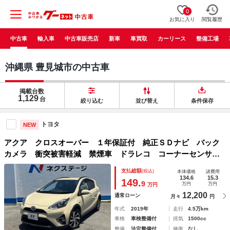
0
お気に入り
閲覧履歴
中古車
輸入車
中古車販売店
新車
車買取
カーリース
整備工場
沖縄県 豊見城市の中古車
掲載台数
1,129
台
絞り込む
並び替え
条件保存
トヨタ
NEW
アクア クロスオーバー １年保証付 純正ＳＤナビ バック
カメラ 衝突被害軽減 禁煙車 ドラレコ コーナーセンサ
ー スマートキー ＬＥＤヘッド ビルトインＥＴＣ 純正１
支払総額
(税込)
本体価格
諸費用
６インチアルミ 車線逸脱警報 オートライト オートエアコ
134.6
15.3
149.
9
万円
万円
万円
ン
12,200
通常ローン
月々
円
年式
2019年
走行
4.5万km
車検
車検整備付
排気
1500cc
整備
法定整備付
修復
なし