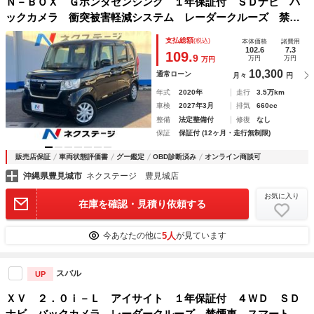
Ｎ－ＢＯＸ Ｇホンダセンシング １年保証付 ＳＤナビ バ
ックカメラ 衝突被害軽減システム レーダークルーズ 禁煙
車 ドラレコ スマートキー ＬＥＤヘッド ＥＴＣ 車線逸
支払総額
(税込)
本体価格
諸費用
脱警報 オートライト オートエアコン
102.6
7.3
109.
9
万円
万円
万円
10,300
通常ローン
月々
円
年式
2020年
走行
3.5万km
車検
2027年3月
排気
660cc
整備
法定整備付
修復
なし
保証
保証付 (12ヶ月・走行無制限)
販売店保証
車両状態評価書
グー鑑定
OBD診断済み
オンライン商談可
沖縄県豊見城市
ネクステージ 豊見城店
お気に入り
在庫を確認・見積り依頼する
5人
今あなたの他に
が見ています
スバル
UP
ＸＶ ２．０ｉ－Ｌ アイサイト １年保証付 ４ＷＤ ＳＤ
ナビ バックカメラ レーダークルーズ 禁煙車 スマートキ