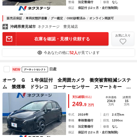
整備
法定整備付
修復
なし
保証
保証付 (12ヶ月・走行無制限)
販売店保証
車両状態評価書
グー鑑定
OBD診断済み
オンライン商談可
沖縄県豊見城市
ネクステージ 豊見城店
お気に入り
在庫を確認・見積り依頼する
52人
今あなたの他に
が見ています
日産
NEW
グーネットセレクト
オーラ Ｇ １年保証付 全周囲カメラ 衝突被害軽減システ
ム 禁煙車 ドラレコ コーナーセンサー スマートキー Ｌ
ＥＤヘッド ビルトインＥＴＣ 純正１７インチアルミ オー
支払総額
(税込)
本体価格
諸費用
トライト オートエアコン Ｂｌｕｅｔｏｏｔｈ
234.9
15
249.
9
万円
万円
万円
年式
2024年
走行
2.0万km
車検
車検整備付
排気
1200cc
整備
法定整備付
修復
なし
保証
保証付 (12ヶ月・走行無制限)