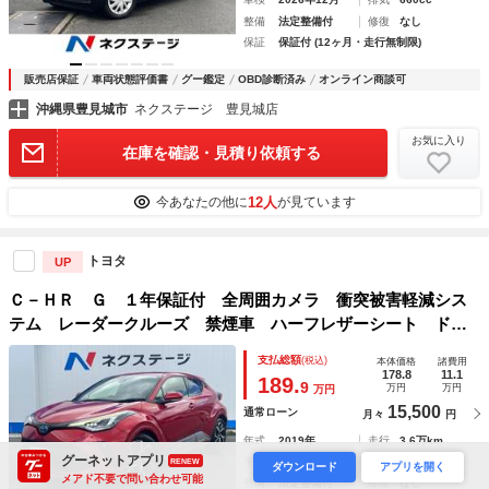
整備
法定整備付
修復
なし
保証
保証付 (12ヶ月・走行無制限)
販売店保証
車両状態評価書
グー鑑定
OBD診断済み
オンライン商談可
沖縄県豊見城市
ネクステージ 豊見城店
お気に入り
在庫を確認・見積り依頼する
12人
今あなたの他に
が見ています
トヨタ
UP
Ｃ－ＨＲ Ｇ １年保証付 全周囲カメラ 衝突被害軽減シス
テム レーダークルーズ 禁煙車 ハーフレザーシート ドラ
レコ コーナーセンサー スマートキー ＬＥＤヘッド ＥＴ
支払総額
(税込)
本体価格
諸費用
Ｃ 純正１８インチアルミ オートハイビーム
178.8
11.1
189.
9
万円
万円
万円
15,500
通常ローン
月々
円
年式
2019年
走行
3.6万km
グーネットアプリ
車検
2026年11月
排気
1800cc
RENEW
ダウンロード
アプリを開く
メアド不要で問い合わせ可能
整備
法定整備付
修復
なし