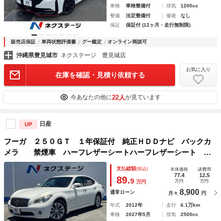
車検
車検整備付
排気
1200cc
整備
法定整備付
修復
なし
保証
保証付 (12ヶ月・走行無制限)
販売店保証
車両状態評価書
グー鑑定
オンライン商談可
沖縄県豊見城市
ネクステージ 豊見城店
お気に入り
在庫を確認・見積り依頼する
22人
今あなたの他に
が見ています
日産
UP
フーガ ２５０ＧＴ １年保証付 純正ＨＤＤナビ バックカ
メラ 禁煙車 ハーフレザーシートハーフレザーシート ス
マートキーＨＩＤヘッド ビルトインＥＴＣ クルコン 純正
支払総額
(税込)
本体価格
諸費用
１８インチアルミ オートライト デュアルエアコン
77.4
12.5
89.
9
万円
万円
万円
8,900
通常ローン
月々
円
年式
2012年
走行
6.1万km
車検
2027年5月
排気
2500cc