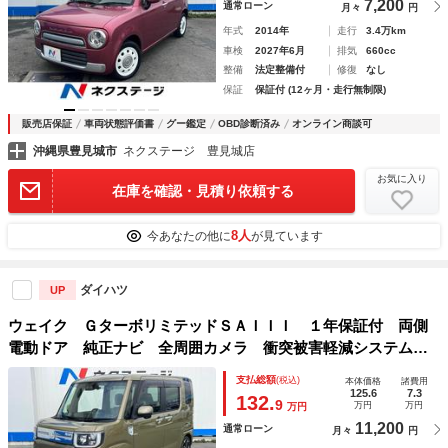
7,200
通常ローン
月々
円
年式
2014年
走行
3.4万km
車検
2027年6月
排気
660cc
整備
法定整備付
修復
なし
保証
保証付 (12ヶ月・走行無制限)
販売店保証
車両状態評価書
グー鑑定
OBD診断済み
オンライン商談可
沖縄県豊見城市
ネクステージ 豊見城店
お気に入り
在庫を確認・見積り依頼する
8人
今あなたの他に
が見ています
ダイハツ
UP
ウェイク ＧターボリミテッドＳＡＩＩＩ １年保証付 両側
電動ドア 純正ナビ 全周囲カメラ 衝突被害軽減システム
禁煙車 ドラレコ コーナーセンサー スマートキー ＬＥＤ
支払総額
(税込)
本体価格
諸費用
ヘッド ＥＴＣ 純正アルミ オートハイビーム オートライ
125.6
7.3
132.
9
万円
万円
万円
ト ＨＤＭＩ接続
11,200
通常ローン
月々
円