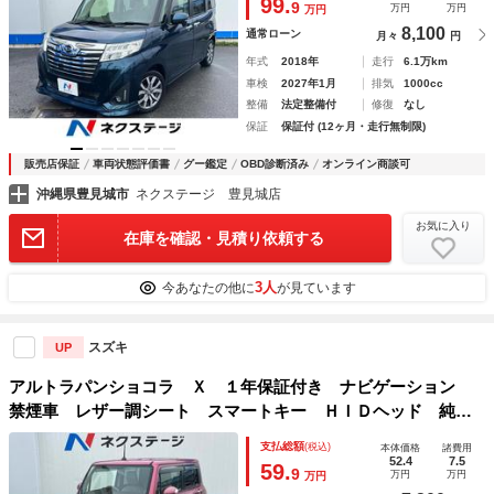
99.
9
万円
万円
万円
ｅｔｏｏｔｈ
8,100
通常ローン
月々
円
年式
2018年
走行
6.1万km
車検
2027年1月
排気
1000cc
整備
法定整備付
修復
なし
保証
保証付 (12ヶ月・走行無制限)
販売店保証
車両状態評価書
グー鑑定
OBD診断済み
オンライン商談可
沖縄県豊見城市
ネクステージ 豊見城店
お気に入り
在庫を確認・見積り依頼する
3人
今あなたの他に
が見ています
スズキ
UP
アルトラパンショコラ Ｘ １年保証付き ナビゲーション
禁煙車 レザー調シート スマートキー ＨＩＤヘッド 純正
１４インチアルミ オートライト オートエアコン ＣＤ Ｄ
支払総額
(税込)
本体価格
諸費用
ＶＤ再生 盗難防止装置 トラクションコントロール
52.4
7.5
59.
9
万円
万円
万円