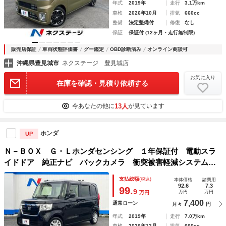
年式
2019年
走行
3.1万km
車検
2026年10月
排気
660cc
整備
法定整備付
修復
なし
保証
保証付 (12ヶ月・走行無制限)
販売店保証
車両状態評価書
グー鑑定
OBD診断済み
オンライン商談可
沖縄県豊見城市
ネクステージ 豊見城店
お気に入り
在庫を確認・見積り依頼する
13人
今あなたの他に
が見ています
ホンダ
UP
Ｎ－ＢＯＸ Ｇ・Ｌホンダセンシング １年保証付 電動スラ
イドドア 純正ナビ バックカメラ 衝突被害軽減システム
レーダークルーズ スマートキー ＬＥＤヘッド コーナーセ
支払総額
(税込)
本体価格
諸費用
ンサー ＥＴＣ オートライト オートエアコン シートヒー
92.6
7.3
99.
9
万円
万円
万円
ター
7,400
通常ローン
月々
円
年式
2019年
走行
7.0万km
車検
2026年12月
排気
660cc