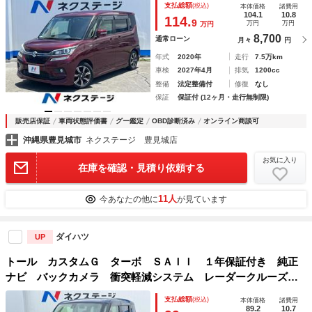
支払総額
(税込)
本体価格
諸費用
ー スマートキー ＬＥＤヘッド ＥＴＣ 純正１５インチＡ
104.1
10.8
114.
9
万円
万円
万円
Ｗ 車線逸脱警報
8,700
通常ローン
月々
円
年式
2020年
走行
7.5万km
車検
2027年4月
排気
1200cc
整備
法定整備付
修復
なし
保証
保証付 (12ヶ月・走行無制限)
販売店保証
車両状態評価書
グー鑑定
OBD診断済み
オンライン商談可
沖縄県豊見城市
ネクステージ 豊見城店
お気に入り
在庫を確認・見積り依頼する
11人
今あなたの他に
が見ています
ダイハツ
UP
トール カスタムＧ ターボ ＳＡＩＩ １年保証付き 純正
ナビ バックカメラ 衝突軽減システム レーダークルーズ
禁煙車 コーナーセンサー スマートキー ＬＥＤヘッド 純
支払総額
(税込)
本体価格
諸費用
正１５インチアルミ オートライト オートエアコン Ｂｌｕ
89.2
10.7