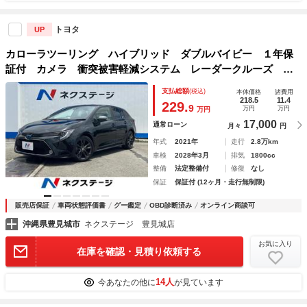
トヨタ
UP
カローラツーリング ハイブリッド ダブルバイビー １年保
証付 カメラ 衝突被害軽減システム レーダークルーズ 禁
煙車 ハーフレザーシート スマートキー ＬＥＤヘッド ビ
支払総額
(税込)
本体価格
諸費用
ルトインＥＴＣ 純正１６インチアルミ オートハイビーム
218.5
11.4
229.
9
万円
万円
万円
車線逸脱警報
17,000
通常ローン
月々
円
年式
2021年
走行
2.8万km
車検
2028年3月
排気
1800cc
整備
法定整備付
修復
なし
保証
保証付 (12ヶ月・走行無制限)
販売店保証
車両状態評価書
グー鑑定
OBD診断済み
オンライン商談可
沖縄県豊見城市
ネクステージ 豊見城店
お気に入り
在庫を確認・見積り依頼する
14人
今あなたの他に
が見ています