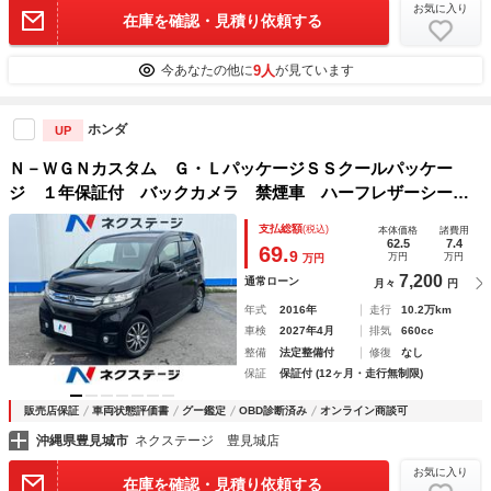
お気に入り
在庫を確認・見積り依頼する
9人
今あなたの他に
が見ています
ホンダ
UP
Ｎ－ＷＧＮカスタム Ｇ・ＬパッケージＳＳクールパッケー
ジ １年保証付 バックカメラ 禁煙車 ハーフレザーシー
ト スマートキー ＨＩＤヘッド ＥＴＣ クルコン 純正１
支払総額
(税込)
本体価格
諸費用
４インチアルミ オートライト オートエアコン Ｂｌｕｅｔ
62.5
7.4
69.
9
万円
万円
万円
ｏｏｔｈ ＣＤ 地デジ
7,200
通常ローン
月々
円
年式
2016年
走行
10.2万km
車検
2027年4月
排気
660cc
整備
法定整備付
修復
なし
保証
保証付 (12ヶ月・走行無制限)
販売店保証
車両状態評価書
グー鑑定
OBD診断済み
オンライン商談可
沖縄県豊見城市
ネクステージ 豊見城店
お気に入り
在庫を確認・見積り依頼する