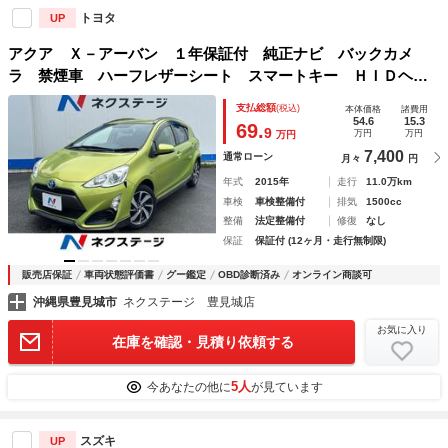
トヨタ
UP
アクア Ｘ－アーバン １年保証付 純正ナビ バックカメ
ラ 禁煙車 ハーフレザーシート スマートキー ＨＩＤヘッ
ド ビルトインＥＴＣ 純正１６インチアルミ オートライ
支払総額
(税込)
本体価格
諸費用
ト オートエアコン Ｂｌｕｅｔｏｏｔｈ ＣＤ
54.6
15.3
69.
9
万円
万円
万円
7,400
通常ローン
月々
円
年式
2015年
走行
11.0万km
車検
車検整備付
排気
1500cc
整備
法定整備付
修復
なし
保証
保証付 (12ヶ月・走行無制限)
販売店保証
車両状態評価書
グー鑑定
OBD診断済み
オンライン商談可
沖縄県豊見城市
ネクステージ 豊見城店
お気に入り
在庫を確認・見積り依頼する
5人
今あなたの他に
が見ています
スズキ
UP