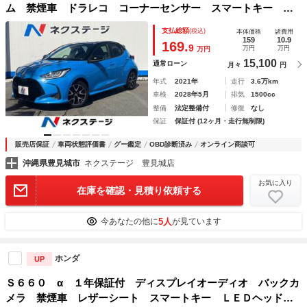
ム 禁煙車 ドラレコ コーナーセンサー スマートキー Ｌ
ＥＤヘッド ビルトインＥＴＣ 純正１６インチアルミ オー
支払総額
(税込)
本体価格
諸費用
トハイビーム 車線逸脱警報 オートライト
159
10.9
169.
9
万円
万円
万円
15,100
通常ローン
月々
円
年式
2021年
走行
3.6万km
車検
2028年5月
排気
1500cc
整備
法定整備付
修復
なし
保証
保証付 (12ヶ月・走行無制限)
販売店保証
車両状態評価書
グー鑑定
OBD診断済み
オンライン商談可
沖縄県豊見城市
ネクステージ 豊見城店
お気に入り
在庫を確認・見積り依頼する
5人
今あなたの他に
が見ています
ホンダ
UP
Ｓ６６０ α １年保証付 ディスプレイオーディオ バックカ
メラ 禁煙車 レザーシート スマートキー ＬＥＤヘッド