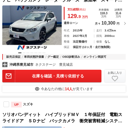
ー ＨＩＤヘッド ＥＴＣ 純正１７インチアルミ 車線逸脱
支払総額
(税込)
本体価格
諸費用
警報 オートライト デュアルエアコン
118.3
11.6
129.
9
万円
万円
万円
10,300
通常ローン
月々
円
年式
2015年
走行
3.4万km
車検
2027年2月
排気
2000cc
整備
法定整備付
修復
なし
保証
保証付 (12ヶ月・走行無制限)
販売店保証
車両状態評価書
グー鑑定
OBD診断済み
オンライン商談可
沖縄県豊見城市
ネクステージ 豊見城店
お気に入り
在庫を確認・見積り依頼する
14人
今あなたの他に
が見ています
スズキ
UP
ソリオバンディット ハイブリッドＭＶ １年保証付 電動ス
ライドドア ＳＤナビ バックカメラ 衝突被害軽減システ
ム レーダークルーズ 禁煙車 ドラレコ コーナーセンサ