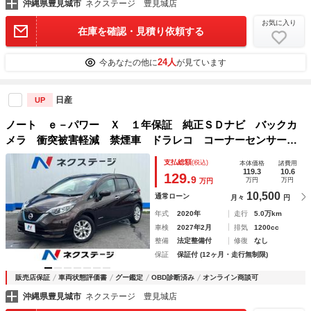
沖縄県豊見城市
ネクステージ 豊見城店
お気に入り
在庫を確認・見積り依頼する
24人
今あなたの他に
が見ています
日産
UP
ノート ｅ－パワー Ｘ １年保証 純正ＳＤナビ バックカ
メラ 衝突被害軽減 禁煙車 ドラレコ コーナーセンサー
スマートキー ＥＴＣ 純正１５インチアルミ 車線逸脱警
支払総額
(税込)
本体価格
諸費用
報 オートライト オートエアコン Ｂｌｕｅｔｏｏｔｈ Ｃ
119.3
10.6
129.
9
万円
万円
万円
Ｄ
10,500
通常ローン
月々
円
年式
2020年
走行
5.0万km
車検
2027年2月
排気
1200cc
整備
法定整備付
修復
なし
保証
保証付 (12ヶ月・走行無制限)
販売店保証
車両状態評価書
グー鑑定
OBD診断済み
オンライン商談可
沖縄県豊見城市
ネクステージ 豊見城店