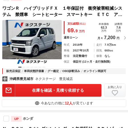
ワゴンＲ ハイブリッドＦＸ １年保証付 衝突被害軽減シス
テム 禁煙車 シートヒーター スマートキー ＥＴＣ アイ
ドリングストップ オーディオ 純正１４インチアルミ オー
支払総額
(税込)
本体価格
諸費用
トライト オートエアコン ＣＤ再生 ＡＵＸ接続 ドアバイ
62.3
7.6
69.
9
万円
万円
万円
ザー
7,200
通常ローン
月々
円
年式
2018年
走行
7.9万km
車検
2027年10月
排気
660cc
整備
法定整備付
修復
なし
保証
保証付 (12ヶ月・走行無制限)
販売店保証
車両状態評価書
グー鑑定
OBD診断済み
オンライン商談可
沖縄県豊見城市
ネクステージ 豊見城店
お気に入り
在庫を確認・見積り依頼する
12人
今あなたの他に
が見ています
ホンダ
UP