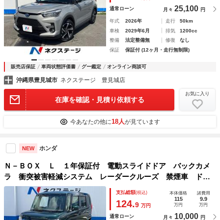
25,100
通常ローン
月々
円
年式
2026年
走行
50km
車検
2029年6月
排気
1200cc
整備
法定整備無
修復
なし
保証
保証付 (12ヶ月・走行無制限)
販売店保証
車両状態評価書
グー鑑定
オンライン商談可
沖縄県豊見城市
ネクステージ 豊見城店
お気に入り
在庫を確認・見積り依頼する
18人
今あなたの他に
が見ています
ホンダ
NEW
Ｎ－ＢＯＸ Ｌ １年保証付 電動スライドドア バックカメ
ラ 衝突被害軽減システム レーダークルーズ 禁煙車 ドラ
レコ コーナーセンサー スマートキー ＬＥＤヘッド ビル
支払総額
(税込)
本体価格
諸費用
トインＥＴＣ オートライト オートエアコン
115
9.9
124.
9
万円
万円
万円
10,000
通常ローン
月々
円