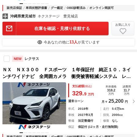
販売店保証
車両状態評価書
グー鑑定
OBD診断済み
オンライン商談可
沖縄県豊見城市
ネクステージ 豊見城店
お気に入り
在庫を確認・見積り依頼する
13人
今あなたの他に
が見ています
レクサス
NEW
ＮＸ ＮＸ３００ Ｆスポーツ １年保証付 純正１０．３イ
ンチワイドナビ 全周囲カメラ 衝突被害軽減システム レー
ダークルーズ 電動リアゲート レザーシート 前席シートエ
支払総額
(税込)
本体価格
諸費用
アコン コーナーセンサー ＬＥＤヘッド 純正１８インチア
318.2
11.7
329.
9
万円
万円
万円
ルミ
25,200
通常ローン
月々
円
年式
2018年
走行
5.0万km
車検
2027年3月
排気
2000cc
整備
法定整備付
修復
なし
保証
保証付 (12ヶ月・走行無制限)
販売店保証
車両状態評価書
グー鑑定
OBD診断済み
オンライン商談可