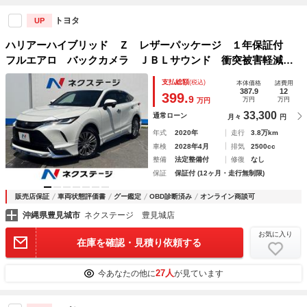
トヨタ
UP
ハリアーハイブリッド Ｚ レザーパッケージ １年保証付
フルエアロ バックカメラ ＪＢＬサウンド 衝突被害軽減シ
ステム 禁煙車 電動リアゲート レザーシート 前席シート
支払総額
(税込)
本体価格
諸費用
エアコン コーナーセンサー スマートキー ＬＥＤヘッド
387.9
12
399.
9
万円
万円
万円
ビルトインＥＴＣ
33,300
通常ローン
月々
円
年式
2020年
走行
3.8万km
車検
2028年4月
排気
2500cc
整備
法定整備付
修復
なし
保証
保証付 (12ヶ月・走行無制限)
販売店保証
車両状態評価書
グー鑑定
OBD診断済み
オンライン商談可
沖縄県豊見城市
ネクステージ 豊見城店
お気に入り
在庫を確認・見積り依頼する
27人
今あなたの他に
が見ています