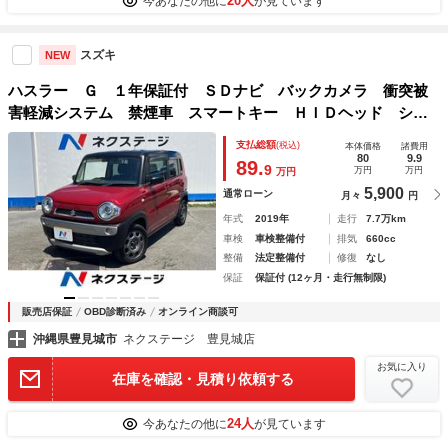
20人
今あなたの他に
が見ています
スズキ
NEW
ハスラー Ｇ １年保証付 ＳＤナビ バックカメラ 衝突被
害軽減システム 禁煙車 スマートキー ＨＩＤヘッド シー
トヒーター 車線逸脱警報 オートライト オートエアコン
支払総額
(税込)
本体価格
諸費用
Ｂｌｕｅｔｏｏｔｈ ＣＤ ＤＶＤ再生 フルセグ
80
9.9
89.
9
万円
万円
万円
5,900
通常ローン
月々
円
年式
2019年
走行
7.7万km
車検
車検整備付
排気
660cc
整備
法定整備付
修復
なし
保証
保証付 (12ヶ月・走行無制限)
販売店保証
OBD診断済み
オンライン商談可
沖縄県豊見城市
ネクステージ 豊見城店
お気に入り
在庫を確認・見積り依頼する
24人
今あなたの他に
が見ています