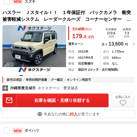
スズキ
NEW
ハスラー ＪスタイルＩＩ １年保証付 バックカメラ 衝突
被害軽減システム レーダークルーズ コーナーセンサー ス
マートキー ＬＥＤヘッド ビルトインＥＴＣ 純正１５イン
支払総額
(税込)
本体価格
諸費用
チアルミ 車線逸脱警報 オートライト
172.6
7.3
179.
9
万円
万円
万円
13,600
通常ローン
月々
円
年式
2022年
走行
1.7万km
車検
2027年8月
排気
660cc
整備
法定整備付
修復
なし
保証
保証付 (12ヶ月・走行無制限)
販売店保証
車両状態評価書
グー鑑定
オンライン商談可
沖縄県豊見城市
ネクステージ 豊見城店
お気に入り
在庫を確認・見積り依頼する
20人
今あなたの他に
が見ています
ダイハツ
NEW