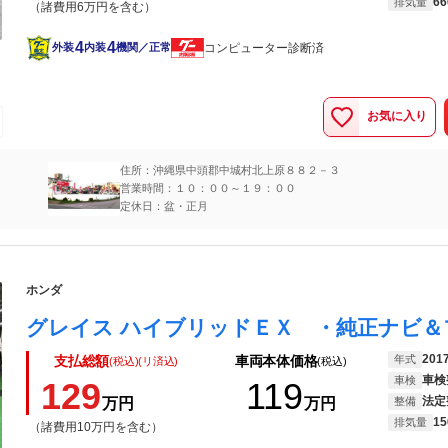
66
排気量
（諸費用6万円を含む）
4
4
コンピューター診断済
外装
内装
機関／正常
お気に入り
住所：沖縄県中頭郡中城村北上原８８２－３
営業時間：１０：００～１９：００
定休日：盆・正月
ホンダ
201
年式
支払総額
車両本体価格
(税込)(リ済込)
(税込)
車検
車検
129
119
法定
万円
万円
整備
15
排気量
（諸費用10万円を含む）