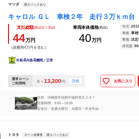
マツダ
購入パックあり
201
年式
支払総額
車両本体価格
(税込)(リ済込)
(税込)
車検
車検
44
40
法定
万円
万円
整備
66
排気量
（諸費用4万円を含む）
4
4
外装
内装
機関／正常
通常ローン
13,200
お気に入り
詳細
月々
円
ご利用時
住所：沖縄県中頭郡中城村登又２９７
営業時間：9:00～19:00
定休日：各週火曜日・水曜日・年末年始
トヨタ
ローン仮審査
購入パックあり