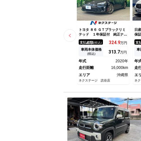
トヨタ ８６ ＧＴブラックリミ
日産
テッド １年保証付 純正ナ
保
ビ バックカメラ フロア６速
ク
324.
9
支払総額
支
(税込)
万円
ＭＴ 純正１７インチアルミホ
ザ
イール ブレンボキャリパー
ト
車両本体価格
車
313.
7
万円
ドライブレコーダー クルーズ
ド
(税込)
コントロール スマートキー
ン
年式
2020年
年
オートエアコン
ー
走行距離
16,000km
走
エリア
沖縄県
エ
ネクステージ 読谷店
ネク