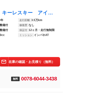
キャロル ＧＬ 車検２年 走行３万ｋｍ台 キーレスキー アイドリングストップ 原動機Ｒ０６Ａ タイミングチェーン式 ラジオ ＣＤ ＤＶＤ ＴＶ 電動格納ミラー ヘッドライト光軸レベライザ 横滑り防止装置 ＥＴＣ車載器
9年
3.5万km
走行距離
整備付
なし
修復歴
整備付
12ヶ月・走行無制限
保証付
0cc
インパネAT
ミッション
在庫の確認・お見積り（無料）
0078-6044-3438
無料