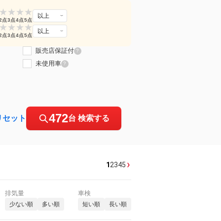
★
★
★
★
以上
2点
3点
4点
5点
★
★
★
★
以上
2点
3点
4点
5点
販売店保証付
?
未使用車
?
472
リセット
台 検索する
›
1
2
3
4
5
排気量
車検
少ない順
多い順
短い順
長い順