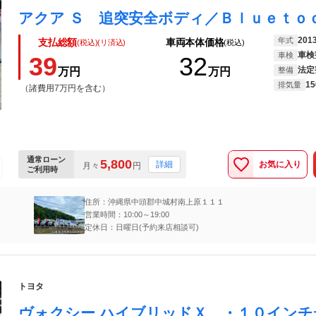
201
年式
支払総額
車両本体価格
(税込)(リ済込)
(税込)
車検
車検
39
32
法定
万円
万円
整備
15
排気量
（諸費用7万円を含む）
通常ローン
5,800
お気に入り
詳細
月々
円
ご利用時
住所：沖縄県中頭郡中城村南上原１１１
営業時間：10:00～19:00
定休日：日曜日(予約来店相談可)
トヨタ