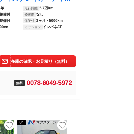
8年
5.7万km
走行距離
整備付
なし
修復歴
整備付
3ヶ月・5000km
保証付
00cc
インパネAT
ミッション
在庫の確認・お見積り（無料）
0078-6049-5972
無料
UP
UP
UP