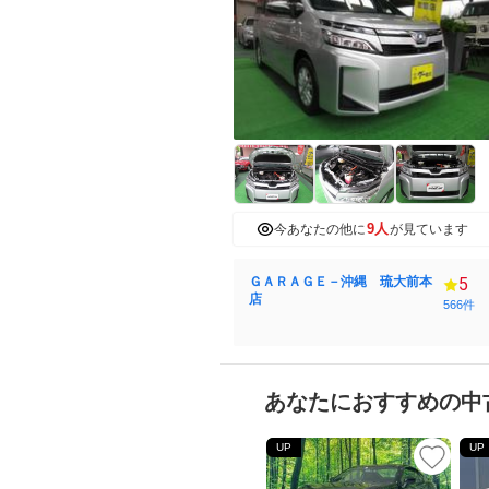
9人
今あなたの他に
が見ています
ＧＡＲＡＧＥ－沖縄 琉大前本
5
店
566件
あなたにおすすめの中
UP
UP