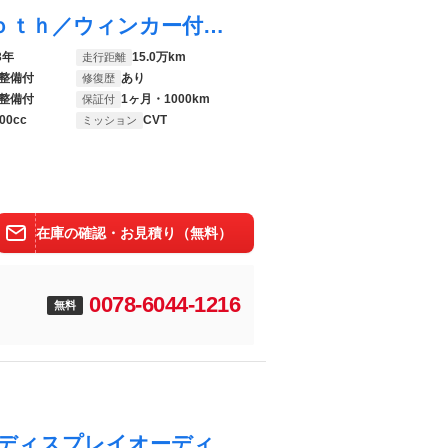
アクア Ｓ 追突安全ボディ／Ｂｌｕｅｔｏｏｔｈ／ウィンカー付き電動収納ミラー／パワーウィンドウ／スマートキー／プッシュスタート／ハイブリッド車／ＥＴＣ／オートエアコン／ＴＶ／ＡＭ／ＦＭ／ＤＩＳＣ／ナビ
3年
15.0万km
走行距離
整備付
あり
修復歴
整備付
1ヶ月・1000km
保証付
00cc
CVT
ミッション
在庫の確認・お見積り（無料）
0078-6044-1216
無料
ヴォクシー ハイブリッドＸ ・１０インチディスプレイオーディオ＆リア１３インチモニタ・ＬＥＤ・バックカメラ・パワースライドドア・後期モデルの実走５７，４６０ｋｍ