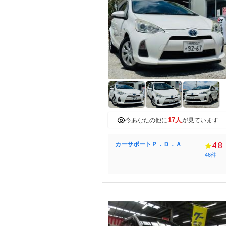
17人
今あなたの他に
が見ています
カーサポートＰ．Ｄ．Ａ
4.8
46件