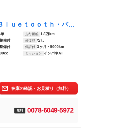
ノア Ｓ－Ｚ ・ナビ＆フルセグ・ＤＶＤ・Ｂｌｕｅｔｏｏｔｈ・バックカメラ・ハーフレザー・エアロＶｒ禁煙車の実走１３，９５０ｋｍ
4年
1.8万km
走行距離
整備付
なし
修復歴
整備付
3ヶ月・5000km
保証付
00cc
インパネAT
ミッション
在庫の確認・お見積り（無料）
0078-6049-5972
無料