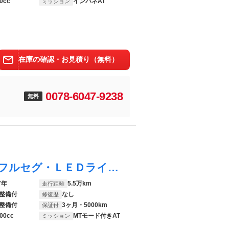
0cc
インパネAT
ミッション
在庫の確認・お見積り（無料）
0078-6047-9238
無料
グレイス ハイブリッドＥＸ ・純正ナビ＆フルセグ・ＬＥＤライト・バックカメラ・ハーフレザーＶｒ実走５４，６１０ｋｍ禁煙車！
7年
5.5万km
走行距離
整備付
なし
修復歴
整備付
3ヶ月・5000km
保証付
00cc
MTモード付きAT
ミッション