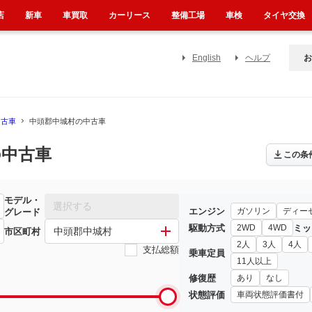
店
新車
車買取
カーリース
整備工場
車検
タイヤ交換
English
ヘルプ
お
中古車
中頭郡中城村の中古車
の中古車
この条
モデル・
選択する
エンジン
ガソリン
ディー
グレード
駆動方式
ミッ
2WD
4WD
中頭郡中城村
市区町村
2人
3人
4人
支払総額
乗車定員
11人以上
修復歴
あり
なし
状態評価
車両状態評価書付