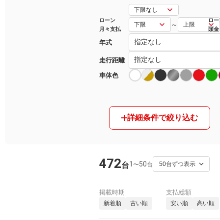
マガジン
ローン
ロー
～
月々支払
頭金
年式
車カタログ
走行距離
自動車ローン
車体色
保険
詳細条件で絞り込む
レビュー
価格相場
472
1
50
〜
台
台
教習所
用語集
掲載時期
支払総額
新着順
古い順
安い順
高い順