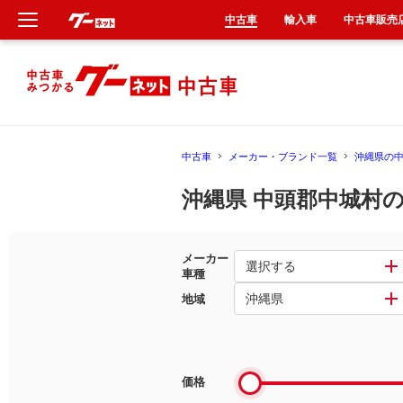
中古車
輸入車
中古車販売
新車
中古車
中古車
メーカー・ブランド一覧
沖縄県の
輸入車
沖縄県 中頭郡中城村
クルマ買取
メーカー
カーリース
選択する
車種
沖縄県
地域
タイヤ交換
整備工場
価格
車検