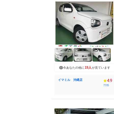
19人
今あなたの他に
が見ています
イマミル 沖縄店
4.9
77件