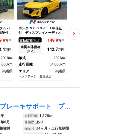
タム ハ
ホンダ Ｓ６６０ α １年保証
トヨタ カムリ ハイブリッド
ホンダ
年保証付
付 ディスプレイオーディオ
Ｇパッケージ １年保証 純正
セン
害軽減シ
バックカメラ 禁煙車 レザー
ＳＤナビ バックカメラ パワ
被害
9.
9
149.
9
158.
8
支払総額
支払総額
支払
万円
(税込)
万円
(税込)
万円
トヒータ
シート スマートキー ＬＥＤ
ーシート スマートキー ＨＩ
ルー
 スマー
ヘッド ＥＴＣ 純正１５イン
Ｄヘッド クルコン 純正１７
クリ
車両本体価格
車両本体価格
車両
2.
4
142.
7
146.
8
万円
万円
万円
 純正１
チアルミ オートライト オー
インチアルミ オートライト
ンＥ
(税込)
(税込)
トライ
トエアコン Ｂｌｕｅｔｏｏｔ
デュアルエアコン Ｂｌｕｅｔ
ーレ
2018年
年式
2016年
年式
2014年
年式
ＬＥＤフ
ｈ パドルシフト
ｏｏｔｈ フルセグ
報 
8,000km
走行距離
54,000km
走行距離
21,000km
ザー
走行
沖縄県
エリア
沖縄県
エリア
沖縄県
エリ
ネクステージ 豊見城店
ネクステージ 沖縄うるま店
ネクス
ハスラー ハイブリッドＸ デュアルカメラブレーキサポート プッシュスタート スマートキー ＬＥＤヘッドライト １５インチアルミホイル シートカバー ＥＴＣ カロッツェリアＤＶＤ・ブルートゥース・ＵＳＢ・バックカメラ ２年保証
4年
1.2万km
走行距離
7年6月
あり
修復歴
整備付
24ヶ月・走行無制限
保証付