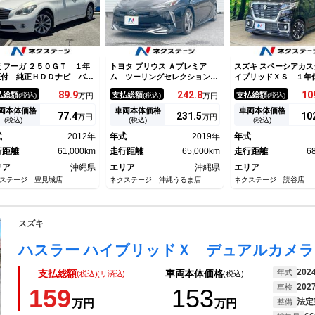
 フーガ ２５０ＧＴ １年
トヨタ プリウス Ａプレミア
スズキ スペーシアカス
証付 純正ＨＤＤナビ バッ
ム ツーリングセレクション
イブリッドＸＳ １
カメラ 禁煙車 ハーフレ
１年保証 モデリスタフルエア
両側電動ドア 衝突被
89.
9
242.
8
10
払総額
支払総額
支払総額
(税込)
万円
(税込)
万円
(税込)
ーシートハーフレザーシー
ロ 純正９インチナビ 全周囲
ステム 禁煙車 シー
 スマートキーＨＩＤヘッ
カメラ 衝突被害軽減 モデリ
ー コーナーセンサー
両本体価格
車両本体価格
車両本体価格
77.
4
231.
5
10
万円
万円
 ビルトインＥＴＣ クルコ
スタ１８インチアルミ レーダ
トキー ＬＥＤヘッド
(税込)
(税込)
(税込)
 純正１８インチアルミ オ
ークルーズ パワーシート ド
５インチアルミ オー
式
2012年
年式
2019年
年式
トライト デュアルエアコン
ラレコ コーナーセンサー ス
ト オートエアコン 
行距離
61,000km
マートキー ＬＥＤ ＥＴＣ
走行距離
65,000km
ォグ
走行距離
6
リア
沖縄県
エリア
沖縄県
エリア
ステージ 豊見城店
ネクステージ 沖縄うるま店
ネクステージ 読谷店
スズキ
202
年式
支払総額
車両本体価格
(税込)(リ済込)
(税込)
202
車検
159
153
法定
万円
万円
整備