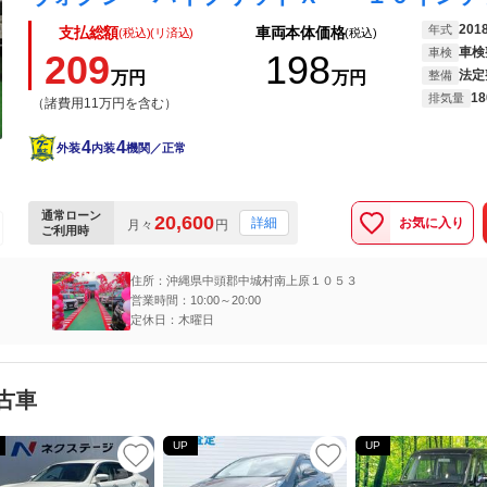
201
年式
支払総額
車両本体価格
(税込)(リ済込)
(税込)
車検
車検
209
198
法定
万円
万円
整備
18
排気量
（諸費用11万円を含む）
4
4
外装
内装
機関／正常
通常ローン
20,600
お気に入り
詳細
月々
円
ご利用時
住所：沖縄県中頭郡中城村南上原１０５３
営業時間：10:00～20:00
定休日：木曜日
古車
UP
UP