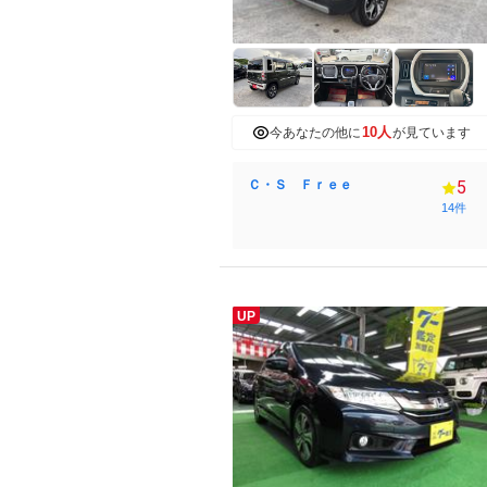
10人
今あなたの他に
が見ています
Ｃ・Ｓ Ｆｒｅｅ
5
14件
UP