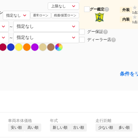
★
グー鑑定
?
外装
ン
1点
通常ローン
残価/据置ローン
★
内装
1点
～
グー保証
?
～
ディーラー店
?
条件を
車両本体価格
年式
走行距離
安い順
高い順
新しい順
古い順
少ない順
多い順