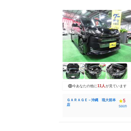
11人
今あなたの他に
が見ています
ＧＡＲＡＧＥ－沖縄 琉大前本
5
店
566件