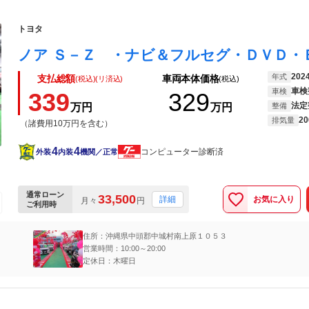
トヨタ
202
年式
支払総額
車両本体価格
(税込)(リ済込)
(税込)
車検
車検
339
329
法定
万円
万円
整備
20
排気量
（諸費用10万円を含む）
4
4
コンピューター診断済
外装
内装
機関／正常
通常ローン
33,500
お気に入り
詳細
月々
円
ご利用時
住所：沖縄県中頭郡中城村南上原１０５３
営業時間：10:00～20:00
定休日：木曜日