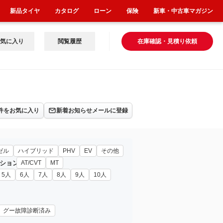
新品タイヤ
カタログ
ローン
保険
新車・中古車マガジン
気に入り
閲覧履歴
在庫確認・見積り依頼
件をお気に入り
新着お知らせメールに登録
ゼル
ハイブリッド
PHV
EV
その他
ション
AT/CVT
MT
5人
6人
7人
8人
9人
10人
グー故障診断済み