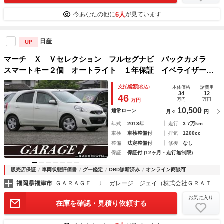
6人
今あなたの他に
が見ています
日産
UP
マーチ Ｘ Ｖセレクション フルセグナビ バックカメラ
スマートキー２個 オートライト １年保証 イベライザー
アイドリングストップ プッシュスタート 電動格納ミラー
支払総額
(税込)
本体価格
諸費用
走行距離３７，４００キロ エアバッグ ＡＢＳ
34
12
46
万円
万円
万円
10,500
通常ローン
月々
円
年式
2013年
走行
3.7万km
車検
車検整備付
排気
1200cc
整備
法定整備付
修復
なし
保証
保証付 (12ヶ月・走行無制限)
販売店保証
車両状態評価書
グー鑑定
OBD診断済み
オンライン商談可
福岡県福津市
ＧＡＲＡＧＥ Ｊ ガレージ ジェイ（株式会社ＧＲＡＴＩＡ）
お気に入り
在庫を確認・見積り依頼する