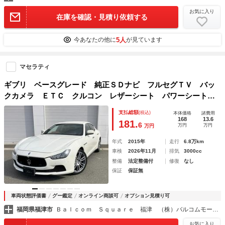
お気に入り
在庫を確認・見積り依頼する
5人
今あなたの他に
が見ています
マセラティ
ギブリ ベースグレード 純正ＳＤナビ フルセグＴＶ バッ
クカメラ ＥＴＣ クルコン レザーシート パワーシート＆
シートヒーター キセノンヘッドライト 純正２０アルミホイ
支払総額
(税込)
本体価格
諸費用
ール 前後コーナーセンサー
168
13.6
181.
6
万円
万円
万円
年式
2015年
走行
6.8万km
車検
2026年11月
排気
3000cc
整備
法定整備付
修復
なし
保証
保証無
車両状態評価書
グー鑑定
オンライン商談可
オプション見積り可
福岡県福津市
Ｂａｌｃｏｍ Ｓｑｕａｒｅ 福津 （株）バルコムモータース
お気に入り