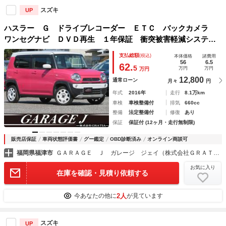
スズキ
UP
ハスラー Ｇ ドライブレコーダー ＥＴＣ バックカメラ
ワンセグナビ ＤＶＤ再生 １年保証 衝突被害軽減システ
ム シートヒーター オートライト スマートキー２個 オー
支払総額
(税込)
本体価格
諸費用
トエアコン フォグランプ アイドリングストップ
56
6.5
62.
5
万円
万円
万円
12,800
通常ローン
月々
円
年式
2016年
走行
8.1万km
車検
車検整備付
排気
660cc
整備
法定整備付
修復
あり
保証
保証付 (12ヶ月・走行無制限)
販売店保証
車両状態評価書
グー鑑定
OBD診断済み
オンライン商談可
福岡県福津市
ＧＡＲＡＧＥ Ｊ ガレージ ジェイ（株式会社ＧＲＡＴＩＡ）
お気に入り
在庫を確認・見積り依頼する
2人
今あなたの他に
が見ています
スズキ
UP