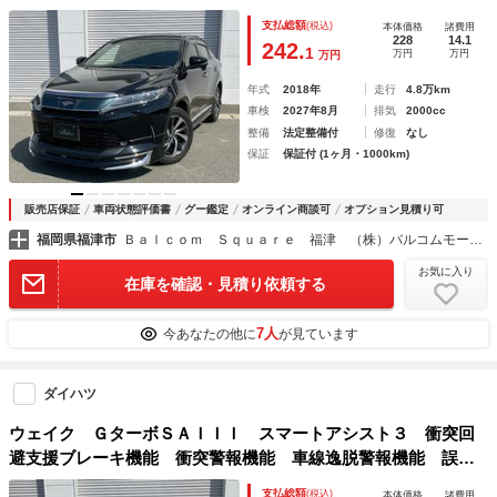
ト アダプティブハイビーム レーダークルーズコントロー
支払総額
(税込)
本体価格
諸費用
ル パワーバックドア
228
14.1
242.
1
万円
万円
万円
年式
2018年
走行
4.8万km
車検
2027年8月
排気
2000cc
整備
法定整備付
修復
なし
保証
保証付 (1ヶ月・1000km)
販売店保証
車両状態評価書
グー鑑定
オンライン商談可
オプション見積り可
福岡県福津市
Ｂａｌｃｏｍ Ｓｑｕａｒｅ 福津 （株）バルコムモータース
お気に入り
在庫を確認・見積り依頼する
7人
今あなたの他に
が見ています
ダイハツ
ウェイク ＧターボＳＡＩＩＩ スマートアシスト３ 衝突回
避支援ブレーキ機能 衝突警報機能 車線逸脱警報機能 誤発
進抑制制御機能 先行車発進お知らせ機能 オートハイビー
支払総額
(税込)
本体価格
諸費用