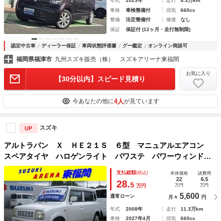
年式
2023年
走行
4.3万km
車検
車検整備付
排気
660cc
整備
法定整備付
修復
なし
保証
保証付 (12ヶ月・走行無制限)
認定中古車
ディーラー保証
車両状態評価書
グー鑑定
オンライン商談可
福岡県福津市
九州スズキ販売（株） スズキアリーナ東福間
お気に入り
【30分以内】スピード見積り
4人
今あなたの他に
が見ています
スズキ
UP
アルトラパン Ｘ ＨＥ２１Ｓ ６型 マニュアルエアコン
スペアタイヤ ハロゲンライト パワステ パワーウィンド
ウ 集中ドアロック ３ヶ月３０００キロ保証付き
支払総額
(税込)
本体価格
諸費用
22
6.5
28.
5
万円
万円
万円
5,600
通常ローン
月々
円
年式
2008年
走行
11.3万km
車検
2027年4月
排気
660cc