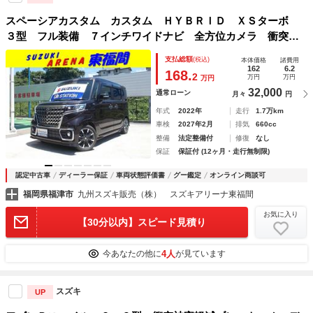
スペーシアカスタム カスタム ＨＹＢＲＩＤ ＸＳターボ
３型 フル装備 ７インチワイドナビ 全方位カメラ 衝突軽
減ブレーキサポート 両側電動スライドドア 運転席シートヒ
支払総額
(税込)
本体価格
諸費用
ーター アイドリングストップ スマートキーレス
162
6.2
168.
2
万円
万円
万円
32,000
通常ローン
月々
円
年式
2022年
走行
1.7万km
車検
2027年2月
排気
660cc
整備
法定整備付
修復
なし
保証
保証付 (12ヶ月・走行無制限)
認定中古車
ディーラー保証
車両状態評価書
グー鑑定
オンライン商談可
福岡県福津市
九州スズキ販売（株） スズキアリーナ東福間
お気に入り
【30分以内】スピード見積り
4人
今あなたの他に
が見ています
スズキ
UP