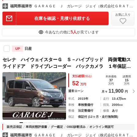
福岡県福津市
ＧＡＲＡＧＥ Ｊ ガレージ ジェイ（株式会社ＧＲＡＴＩＡ）
お気に入り
在庫を確認・見積り依頼する
5人
今あなたの他に
が見ています
日産
UP
セレナ ハイウェイスターＧ Ｓ－ハイブリッド 両側電動ス
ライドドア ドライブレコーダー バックカメラ １年保証
オートクルーズ ＥＴＣ フルセグナビ Ｂｌｕｅｔｏｏｔ
支払総額
(税込)
本体価格
諸費用
ｈ ＤＶＤ再生 スマートキー２個 オートライト ダブルエ
37
15
52
万円
万円
万円
アコン レーンアシスト
11,900
通常ローン
月々
円
年式
2015年
走行
13.4万km
車検
車検整備付
排気
2000cc
整備
法定整備付
修復
あり
保証
保証付 (12ヶ月・走行無制限)
販売店保証
車両状態評価書
グー鑑定
OBD診断済み
オンライン商談可
福岡県福津市
ＧＡＲＡＧＥ Ｊ ガレージ ジェイ（株式会社ＧＲＡＴＩＡ）