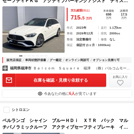
セーフティＰＫＧ アクティブパーキングアシスト ディスタ
ンスアシストディストロニック アクティブブレーキアシス
支払総額
(税込)
本体価格
諸費用
ト ステアリングアシスト ブラインドスポットアシスト レ
698
17.5
715.
5
万円
万円
万円
ーンキーピングアシス
年式
2023年
走行
1.1万km
車検
2026年12月
排気
2000cc
整備
法定整備付
修復
なし
保証
保証付 (1ヶ月・1000km)
販売店保証
車両状態評価書
グー鑑定
オンライン商談可
オプション見積り可
福岡県福津市
Ｂａｌｃｏｍ Ｓｑｕａｒｅ 福津 （株）バルコムモータース
お気に入り
在庫を確認・見積り依頼する
6人
今あなたの他に
が見ています
シトロエン
ベルランゴ シャイン ブルーＨＤｉ ＸＴＲ パック マル
チパノラミックルーフ アクティブセーフティブレーキ イン
テリジェントハイビーム レーンキープアシスト ブラインド