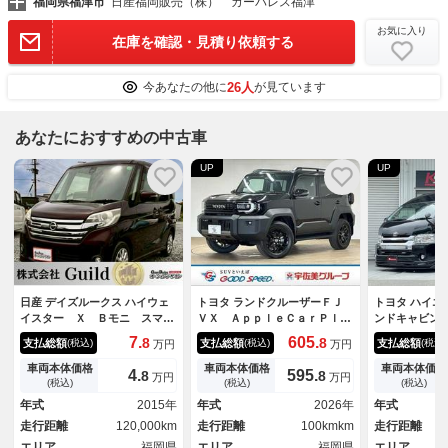
福岡県福津市
日産福岡販売（株） カーパレス福津
お気に入り
在庫を確認・見積り依頼する
26人
今あなたの他に
が見ています
あなたにおすすめの中古車
UP
UP
日産 デイズルークス ハイウェ
トヨタ ランドクルーザーＦＪ
トヨタ ハイエ
イスター Ｘ Ｂモニ スマー
ＶＸ ＡｐｐｌｅＣａｒＰｌａ
ンドキャビン
トキ－ ＶＤＣ 両側スライド
ｙ／１２．３型ナビ地デジ／全
アラー ＬＥ
7.
605.
8
8
支払総額
支払総額
支払総額
(税込)
(税込)
(税込)
万円
万円
ドア ＥＴＣ車載器 パワーウ
周囲カメラ／革シート／パワー
エアロ／ＢＡ
ィンドウ サイドエアバック
シート／シートヒーター／ステ
Ｎ／２０ＡＷ
車両本体価格
車両本体価格
車両本体価格
4.
595.
8
8
万円
万円
エアバック ＡＡＣ ＡＢＳ
アリングヒーター／追従クルコ
バーフェンダ
(税込)
(税込)
(税込)
ＰＳ キーフリーシステム 運
ン／オートハイビーム／ダウン
キャリパーカ
年式
2015年
年式
2026年
年式
転席助手席エアバック 電動格
ヒルアシスト／ＥＴＣ
ー／シートカ
走行距離
120,000km
走行距離
100kmkm
走行距離
納式ミラー
知機／ＥＴＣ
エリア
福岡県
エリア
福岡県
ダー／
エリア