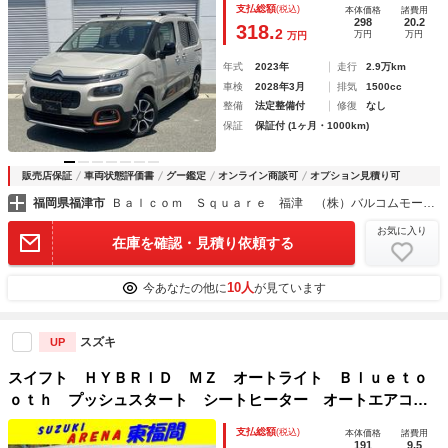
支払総額
(税込)
本体価格
諸費用
スポットモニター サイドカメラ Ｂカメラ フロントソナ
298
20.2
318.
2
万円
万円
万円
ー サイドソナー バックソナー
年式
2023年
走行
2.9万km
車検
2028年3月
排気
1500cc
整備
法定整備付
修復
なし
保証
保証付 (1ヶ月・1000km)
販売店保証
車両状態評価書
グー鑑定
オンライン商談可
オプション見積り可
福岡県福津市
Ｂａｌｃｏｍ Ｓｑｕａｒｅ 福津 （株）バルコムモータース
お気に入り
在庫を確認・見積り依頼する
10人
今あなたの他に
が見ています
スズキ
UP
スイフト ＨＹＢＲＩＤ ＭＺ オートライト Ｂｌｕｅｔｏ
ｏｔｈ プッシュスタート シートヒーター オートエアコ
ン 衝突被害軽減システム アイドリングストップ 盗難防止
支払総額
(税込)
本体価格
諸費用
システム スマートキーレス
191
9.5