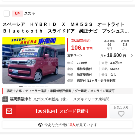
スズキ
UP
スペーシア ＨＹＢＲＩＤ Ｘ ＭＫ５３Ｓ オートライト
Ｂｌｕｅｔｏｏｔｈ スライドドア 純正ナビ プッシュスタ
ート オートエアコン 衝突被害軽減システム アイドリング
支払総額
(税込)
本体価格
諸費用
ストップ 横滑り防止機能 盗難防止システム １年保証付
99
7.8
106.
8
万円
万円
万円
19,600
通常ローン
月々
円
年式
2019年
走行
4.8万km
車検
車検整備付
排気
660cc
整備
法定整備付
修復
なし
保証
保証付 (12ヶ月・走行無制限)
認定中古車
ディーラー保証
車両状態評価書
グー鑑定
オンライン商談可
福岡県福津市
九州スズキ販売（株） スズキアリーナ東福間
お気に入り
【30分以内】スピード見積り
3人
今あなたの他に
が見ています