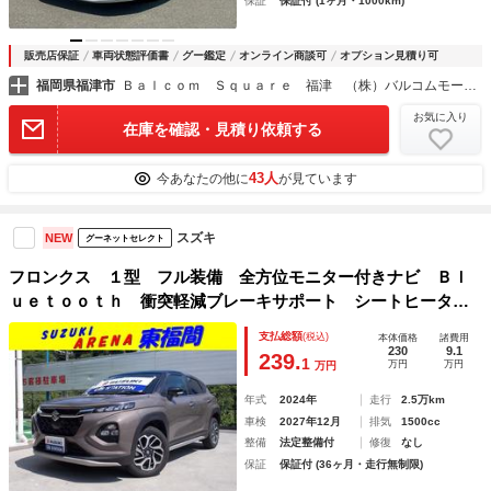
保証
保証付 (1ヶ月・1000km)
販売店保証
車両状態評価書
グー鑑定
オンライン商談可
オプション見積り可
福岡県福津市
Ｂａｌｃｏｍ Ｓｑｕａｒｅ 福津 （株）バルコムモータース
お気に入り
在庫を確認・見積り依頼する
43人
今あなたの他に
が見ています
スズキ
NEW
グーネットセレクト
フロンクス １型 フル装備 全方位モニター付きナビ Ｂｌ
ｕｅｔｏｏｔｈ 衝突軽減ブレーキサポート シートヒータ
ー アイドリングストップ 純正オプションアルミホイール
支払総額
(税込)
本体価格
諸費用
スマートキーレス
230
9.1
239.
1
万円
万円
万円
年式
2024年
走行
2.5万km
車検
2027年12月
排気
1500cc
整備
法定整備付
修復
なし
保証
保証付 (36ヶ月・走行無制限)