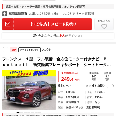
認定中古車
ディーラー保証
車両状態評価書
オンライン商談可
福岡県福津市
九州スズキ販売（株） スズキアリーナ東福間
お気に入り
【30分以内】スピード見積り
9人
今あなたの他に
が見ています
スズキ
UP
グーネットセレクト
フロンクス １型 フル装備 全方位モニター付きナビ Ｂｌ
ｕｅｔｏｏｔｈ 衝突軽減ブレーキサポート シートヒータ
ー アイドリングストップ 純正オプションアルミホイール
支払総額
(税込)
本体価格
諸費用
スマートキーレス
240
9.4
249.
4
万円
万円
万円
47,500
通常ローン
月々
円
年式
2025年
走行
0.7万km
車検
2028年7月
排気
1500cc
整備
法定整備付
修復
なし
保証
保証付 (36ヶ月・走行無制限)
認定中古車
ディーラー保証
車両状態評価書
グー鑑定
オンライン商談可