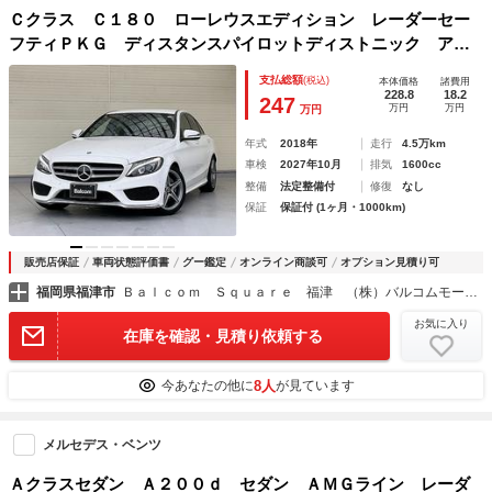
Ｃクラス Ｃ１８０ ローレウスエディション レーダーセー
フティＰＫＧ ディスタンスパイロットディストニック アク
ティブブレーキアシスト ＰＲＥ－ＳＡＦＥ 被害軽減ブレー
支払総額
(税込)
本体価格
諸費用
キ付後方衝突警告 ブラインドスポットアシスト レーンキー
228.8
18.2
247
万円
万円
万円
ピングアシスト
年式
2018年
走行
4.5万km
車検
2027年10月
排気
1600cc
整備
法定整備付
修復
なし
保証
保証付 (1ヶ月・1000km)
販売店保証
車両状態評価書
グー鑑定
オンライン商談可
オプション見積り可
福岡県福津市
Ｂａｌｃｏｍ Ｓｑｕａｒｅ 福津 （株）バルコムモータース
お気に入り
在庫を確認・見積り依頼する
8人
今あなたの他に
が見ています
メルセデス・ベンツ
Ａクラスセダン Ａ２００ｄ セダン ＡＭＧライン レーダ