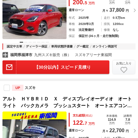
200.
5
万円
万円
万円
37,800
通常ローン
月々
円
年式
2025年
走行
0.5万km
車検
2028年3月
排気
1200cc
整備
法定整備付
修復
なし
保証
保証付 (36ヶ月・走行無制限)
認定中古車
ディーラー保証
車両状態評価書
グー鑑定
オンライン商談可
福岡県福津市
九州スズキ販売（株） スズキアリーナ東福間
お気に入り
【30分以内】スピード見積り
スズキ
UP
アルト ＨＹＢＲＩＤ Ｘ ディスプレイオーディオ オート
ライト バックカメラ プッシュスタート オートエアコン
スズキセーフティーサポート 衝突被害軽減システム アイド
支払総額
(税込)
本体価格
諸費用
リングストップ 盗難防止システム
114.9
7.8
122.
7
万円
万円
万円
22,700
通常ローン
月々
円