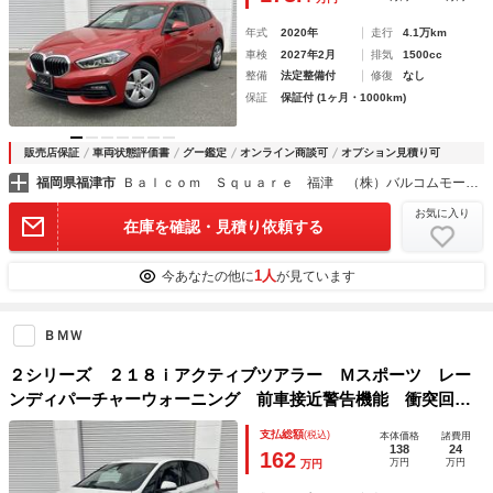
年式
2020年
走行
4.1万km
車検
2027年2月
排気
1500cc
整備
法定整備付
修復
なし
保証
保証付 (1ヶ月・1000km)
販売店保証
車両状態評価書
グー鑑定
オンライン商談可
オプション見積り可
福岡県福津市
Ｂａｌｃｏｍ Ｓｑｕａｒｅ 福津 （株）バルコムモータース
お気に入り
在庫を確認・見積り依頼する
1人
今あなたの他に
が見ています
ＢＭＷ
２シリーズ ２１８ｉアクティブツアラー Ｍスポーツ レー
ンディパーチャーウォーニング 前車接近警告機能 衝突回避
被害軽減ブレーキ ＬＥＤヘッドライト 純正１７インチアル
支払総額
(税込)
本体価格
諸費用
ミホイール リアコーナーセンサー 純正ナビ バックカメ
138
24
162
万円
万円
万円
ラ アイドリングストップ