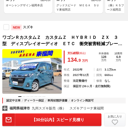
オーシャンデザイン福岡本店
グッドスピード ＭＥＧＡ ＳＵ
（株）ＫＳファ
Ｖ東福岡店
ース福岡店
スズキ
NEW
ワゴンＲカスタムＺ カスタムＺ ＨＹＢＲＩＤ ＺＸ ３
型 ディスプレイオーディオ ＥＴＣ 衝突被害軽減ブレーキ
サポート アイドリングストップ ＬＥＤヘッドライト フォ
支払総額
(税込)
本体価格
諸費用
グランプ スマートキー 運転席シートヒーター アダプティ
128
6.9
134.
9
万円
万円
万円
ブクルーズコントロール
年式
2022年
走行
3.1万km
車検
2027年12月
排気
660cc
整備
法定整備付
修復
なし
保証
保証付 (36ヶ月・走行無制限)
認定中古車
ディーラー保証
車両状態評価書
オンライン商談可
福岡県福津市
九州スズキ販売（株） スズキアリーナ東福間
お気に入り
【30分以内】スピード見積り