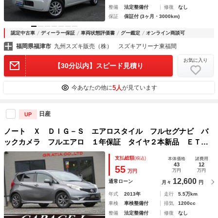
整備
法定整備付
修復
なし
保証
保証付 (3ヶ月・3000km)
認定中古車
ディーラー保証
車両状態評価書
グー鑑定
オンライン商談可
福岡県福津市
九州スズキ販売（株） スズキアリーナ東福間
お気に入り
【30分以内】スピード見積り
5人
今あなたの他に
が見ています
日産
UP
ノート Ｘ ＤＩＧ－Ｓ エアロスタイル フルセグナビ バ
ックカメラ フルエアロ １年保証 タイヤ２本新品 ＥＴ
Ｃ スマートキー２個 スーパーチャージャー イベライザ
支払総額
(税込)
本体価格
諸費用
ー １５ＡＷ オートエアコン アイドリングストップ プッ
43
12
55
万円
万円
万円
シュスタート フォグ
12,600
通常ローン
月々
円
年式
2013年
走行
5.5万km
車検
車検整備付
排気
1200cc
整備
法定整備付
修復
なし