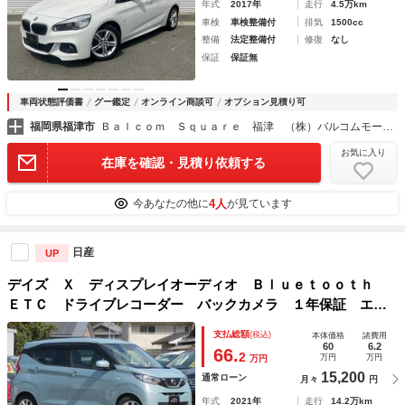
年式
2017年
走行
4.5万km
車検
車検整備付
排気
1500cc
整備
法定整備付
修復
なし
保証
保証無
車両状態評価書
グー鑑定
オンライン商談可
オプション見積り可
福岡県福津市
Ｂａｌｃｏｍ Ｓｑｕａｒｅ 福津 （株）バルコムモータース
お気に入り
在庫を確認・見積り依頼する
4人
今あなたの他に
が見ています
日産
UP
デイズ Ｘ ディスプレイオーディオ Ｂｌｕｅｔｏｏｔｈ
ＥＴＣ ドライブレコーダー バックカメラ １年保証 エマ
ージェンシーブレーキ スマートキー ＵＳＢポート イベラ
支払総額
(税込)
本体価格
諸費用
イザー オートエアコン オートライト
60
6.2
66.
2
万円
万円
万円
15,200
通常ローン
月々
円
年式
2021年
走行
14.2万km