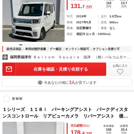
ム 両側パーワースライドドア ＬＥＤヘッドライト 純正１
118
13.7
131.
7
万円
万円
万円
４アルミ
年式
2018年
走行
3.8万km
車検
2027年5月
排気
660cc
整備
法定整備付
修復
なし
保証
保証付 (1ヶ月・1000km)
販売店保証
車両状態評価書
グー鑑定
オンライン商談可
オプション見積り可
福岡県福津市
Ｂａｌｃｏｍ Ｓｑｕａｒｅ 福津 （株）バルコムモータース
お気に入り
在庫を確認・見積り依頼する
3人
今あなたの他に
が見ています
ＢＭＷ
１シリーズ １１８ｉ パーキングアシスト パークディスタ
ンスコントロール リアビューカメラ リバーアシスト 後退
時ステアリングアシスト機能 アクティブパークディスタンス
支払総額
(税込)
本体価格
諸費用
コントロール 置くだけ充電 アップルカープレイ
158
20.4
178.
4
万円
万円
万円