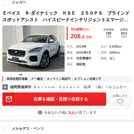
ジャガー
Ｅペイス Ｒ‐ダイナミック ＨＳＥ ２５０ＰＳ ブラインド
スポットアシスト ハイスピードインテリジェントエマージェ
ンシブレーキアシスト パークアシスト ３６０度パークディ
支払総額
(税込)
本体価格
諸費用
スタンスコントロール リバーストラフィックディテクショ
188
20.5
208.
5
万円
万円
万円
ン レーンキープアシスト
年式
2019年
走行
6.8万km
車検
2026年9月
排気
2000cc
整備
法定整備付
修復
なし
保証
保証無
車両状態評価書
グー鑑定
オンライン商談可
オプション見積り可
福岡県福津市
Ｂａｌｃｏｍ Ｓｑｕａｒｅ 福津 （株）バルコムモータース
お気に入り
在庫を確認・見積り依頼する
6人
今あなたの他に
が見ています
メルセデス・ベンツ