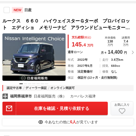
日産
NEW
ルークス ６６０ ハイウェイスターＧターボ プロパイロッ
ト エディショ メモリーナビ アラウンドビューモニター
アラウンドＶＭ バックモニター レーダークルーズ １オー
支払総額
(税込)
本体価格
諸費用
ナ ＬＫＡＳ ＬＥＤランプ ＥＴＣ フルオートエアコン
138
7.4
145.
4
万円
万円
万円
アイドリンクストップ ドライブレコーダー ＡＢＳ
14,400
通常ローン
月々
円
年式
2022年
走行
3.8万km
車検
2027年6月
排気
660cc
整備
法定整備付
修復
なし
保証
保証付 (12ヶ月・走行無制限)
認定中古車
ディーラー保証
オンライン商談可
福岡県福津市
日産福岡販売（株） カーパレス福津
お気に入り
在庫を確認・見積り依頼する
6人
今あなたの他に
が見ています