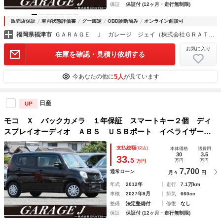
保証
保証付 (12ヶ月・走行無制限)
販売店保証
車両状態評価書
グー鑑定
OBD診断済み
オンライン商談可
福岡県福津市
ＧＡＲＡＧＥ Ｊ ガレージ ジェイ（株式会社ＧＲＡＴＩＡ）
お気に入り
在庫を確認・見積り依頼する
5人
今あなたの他に
が見ています
日産
UP
モコ Ｘ バックカメラ １年保証 スマートキー２個 ディ
スプレイオーディオ ＡＢＳ ＵＳＢポート イベライザー
オートエアコン プッシュスタート 電動格納ミラー ベンチ
支払総額
(税込)
本体価格
諸費用
シート 衝突安全ボディ エアバッグ
30
3.5
33.
5
万円
万円
万円
7,700
通常ローン
月々
円
年式
2012年
走行
7.1万km
車検
2027年9月
排気
660cc
整備
法定整備付
修復
なし
保証
保証付 (12ヶ月・走行無制限)