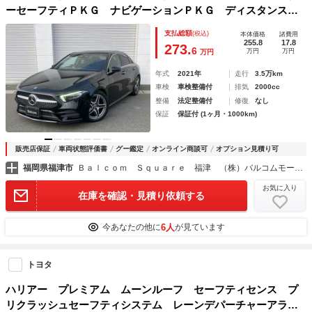
ーセーフティＰＫＧ ナビゲーションＰＫＧ ディスタンスア
シストディストロニック ブラインドスポット レーンキーピ
支払総額
(税込)
本体価格
諸費用
ングアシスト アクティブパーキングアシスト アダプティブ
255.8
17.8
273.
6
万円
万円
万円
ハイビームアシストプラス
年式
2021年
走行
3.5万km
車検
車検整備付
排気
2000cc
整備
法定整備付
修復
なし
保証
保証付 (1ヶ月・1000km)
販売店保証
車両状態評価書
グー鑑定
オンライン商談可
オプション見積り可
福岡県福津市
Ｂａｌｃｏｍ Ｓｑｕａｒｅ 福津 （株）バルコムモータース
お気に入り
在庫を確認・見積り依頼する
6人
今あなたの他に
が見ています
トヨタ
ハリアー プレミアム ムーンルーフ セーフティセンス プ
リクラッシュセーフティシステム レーンデパーチャーアラー