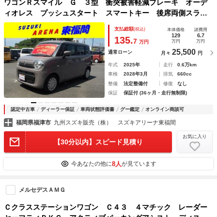
ワゴンＲスマイル Ｇ ３型 衝突被害軽減ブレーキ オーデ
ィオレス プッシュスタート スマートキー 後席両側スライ
ドドア パーキングセンサー オートライト エアコン パワ
支払総額
(税込)
本体価格
諸費用
ステ パワーウインド 電動格納ミラー
129
6.7
135.
7
万円
万円
万円
25,500
通常ローン
月々
円
年式
2025年
走行
0.6万km
車検
2028年3月
排気
660cc
整備
法定整備付
修復
なし
保証
保証付 (36ヶ月・走行無制限)
認定中古車
ディーラー保証
車両状態評価書
グー鑑定
オンライン商談可
福岡県福津市
九州スズキ販売（株） スズキアリーナ東福間
お気に入り
【30分以内】スピード見積り
8人
今あなたの他に
が見ています
メルセデスＡＭＧ
Ｃクラスステーションワゴン Ｃ４３ ４マチック レーダー