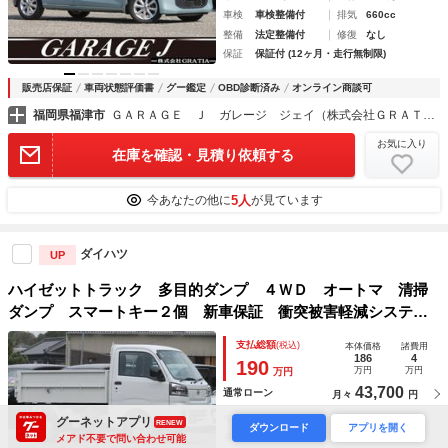
車検
車検整備付
排気
660cc
整備
法定整備付
修復
なし
保証
保証付 (12ヶ月・走行無制限)
販売店保証
車両状態評価書
グー鑑定
OBD診断済み
オンライン商談可
福岡県福津市
ＧＡＲＡＧＥ Ｊ ガレージ ジェイ（株式会社ＧＲＡＴＩＡ）
お気に入り
在庫を確認・見積り依頼する
5人
今あなたの他に
が見ています
ダイハツ
UP
ハイゼットトラック 多目的ダンプ ４ＷＤ オートマ 清掃
ダンプ スマートキー２個 新車保証 衝突被害軽減システ
ム ＣＶＴ 電動格納ミラー フォグランプ エアコン １２
支払総額
(税込)
本体価格
諸費用
Ｖ電源 アイドリングストップ パワーウィンドウ プッシュ
186
4
190
万円
万円
万円
スタート
43,700
通常ローン
月々
円
年式
2026年
走行
33km
グーネットアプリ
RENEW
ダウンロード
アプリを開く
車検
2028年3月
排気
660cc
メアド不要で問い合わせ可能