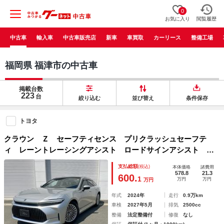
0
お気に入り
閲覧履歴
中古車
輸入車
中古車販売店
新車
車買取
カーリース
整備工場
福岡県 福津市の中古車
掲載台数
223
台
絞り込む
並び替え
条件保存
トヨタ
クラウン Ｚ セーフティセンス プリクラッシュセーフテ
ィ レーントレーシングアシスト ロードサインアシスト Ａ
ＣＣ アダプティブハイビームシステム レーンチェンジアシ
支払総額
(税込)
本体価格
諸費用
スト フロントクロストラフィックアラート
578.8
21.3
600.
1
万円
万円
万円
年式
2024年
走行
0.9万km
車検
2027年5月
排気
2500cc
整備
法定整備付
修復
なし