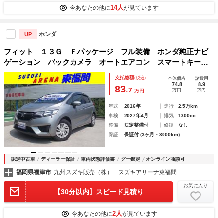
14人
今あなたの他に
が見ています
ホンダ
UP
フィット １３Ｇ Ｆパッケージ フル装備 ホンダ純正ナビ
ゲーション バックカメラ オートエアコン スマートキーレ
ス アイドリングストップ ＣＶＴ ２ＷＤ ＦＦ パワス
支払総額
(税込)
本体価格
諸費用
テ パワーウインドウ
74.8
8.9
83.
7
万円
万円
万円
年式
2016年
走行
2.5万km
車検
2027年4月
排気
1300cc
整備
法定整備付
修復
なし
保証
保証付 (3ヶ月・3000km)
認定中古車
ディーラー保証
車両状態評価書
グー鑑定
オンライン商談可
福岡県福津市
九州スズキ販売（株） スズキアリーナ東福間
お気に入り
【30分以内】スピード見積り
2人
今あなたの他に
が見ています