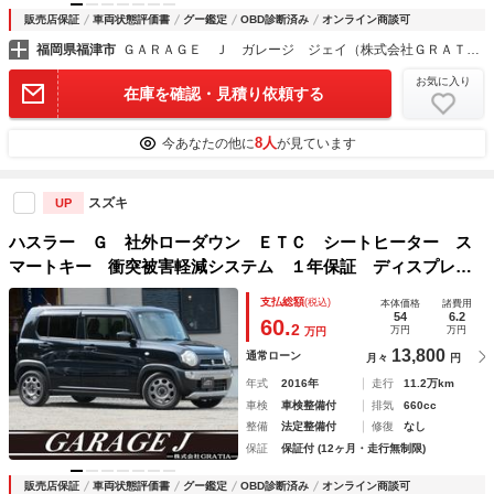
販売店保証
車両状態評価書
グー鑑定
OBD診断済み
オンライン商談可
福岡県福津市
ＧＡＲＡＧＥ Ｊ ガレージ ジェイ（株式会社ＧＲＡＴＩＡ）
お気に入り
在庫を確認・見積り依頼する
8人
今あなたの他に
が見ています
スズキ
UP
ハスラー Ｇ 社外ローダウン ＥＴＣ シートヒーター ス
マートキー 衝突被害軽減システム １年保証 ディスプレイ
オーディオ Ｂｌｕｅｔｏｏｔｈ バックカメラ イベライザ
支払総額
(税込)
本体価格
諸費用
ー プッシュスタート オートエアコン
54
6.2
60.
2
万円
万円
万円
13,800
通常ローン
月々
円
年式
2016年
走行
11.2万km
車検
車検整備付
排気
660cc
整備
法定整備付
修復
なし
保証
保証付 (12ヶ月・走行無制限)
販売店保証
車両状態評価書
グー鑑定
OBD診断済み
オンライン商談可