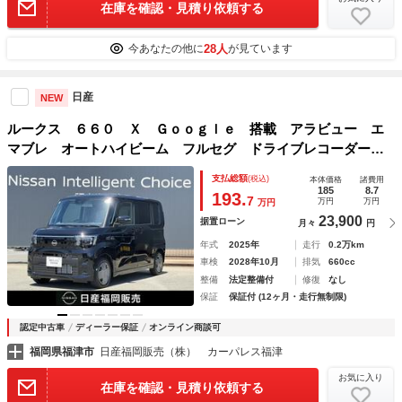
在庫を確認・見積り依頼する
28人
今あなたの他に
が見ています
日産
NEW
ルークス ６６０ Ｘ Ｇｏｏｇｌｅ 搭載 アラビュー エ
マブレ オートハイビーム フルセグ ドライブレコーダー
ＬＥＤライト 元試乗車 オートエアコン アイドリングスト
支払総額
(税込)
本体価格
諸費用
ップ スマートキー ＥＴＣ バックカメラ 禁煙車 ＴＶ
185
8.7
193.
7
万円
万円
万円
23,900
据置ローン
月々
円
年式
2025年
走行
0.2万km
車検
2028年10月
排気
660cc
整備
法定整備付
修復
なし
保証
保証付 (12ヶ月・走行無制限)
認定中古車
ディーラー保証
オンライン商談可
福岡県福津市
日産福岡販売（株） カーパレス福津
お気に入り
在庫を確認・見積り依頼する