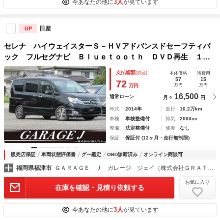
3人
今あなたの他に
が見ています
日産
UP
セレナ ハイウェイスターＳ－ＨＶアドバンスドセーフティパ
ック フルセグナビ Ｂｌｕｅｔｏｏｔｈ ＤＶＤ再生 １年
保証 ドラレコ前後 アラウンドビュー 後席モニター エマ
支払総額
(税込)
本体価格
諸費用
ブレ タイヤ４本新品 両側電動スライドドア ＥＴＣ オー
57
15
72
万円
万円
万円
トクルーズ スマートキー２個 Ａライト
16,500
通常ローン
月々
円
年式
2014年
走行
10.2万km
車検
車検整備付
排気
2000cc
整備
法定整備付
修復
なし
保証
保証付 (12ヶ月・走行無制限)
販売店保証
車両状態評価書
グー鑑定
OBD診断済み
オンライン商談可
福岡県福津市
ＧＡＲＡＧＥ Ｊ ガレージ ジェイ（株式会社ＧＲＡＴＩＡ）
お気に入り
在庫を確認・見積り依頼する
3人
今あなたの他に
が見ています