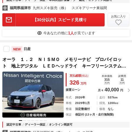
福岡県福津市
九州スズキ販売（株） スズキアリーナ東福間
お気に入り
【30分以内】スピード見積り
1人
今あなたの他に
が見ています
日産
NEW
オーラ １．２ ＮＩＳＭＯ メモリーナビ プロパイロッ
ト 地上デジタル ＬＥＤヘッドライ キーフリーシステム
Ｄレコ ダブルエアバック パワーステアリング 定期点検記
支払総額
(税込)
本体価格
諸費用
録簿 アルミホイール 盗難防止装置 ＬＤＰ ＡＢＳ ＥＴ
315
11
326
万円
万円
万円
Ｃ
40,000
据置ローン
月々
円
年式
2026年
走行
537km
車検
2029年1月
排気
1200cc
整備
法定整備付
修復
なし
保証
保証付 (12ヶ月・走行無制限)
認定中古車
ディーラー保証
オンライン商談可