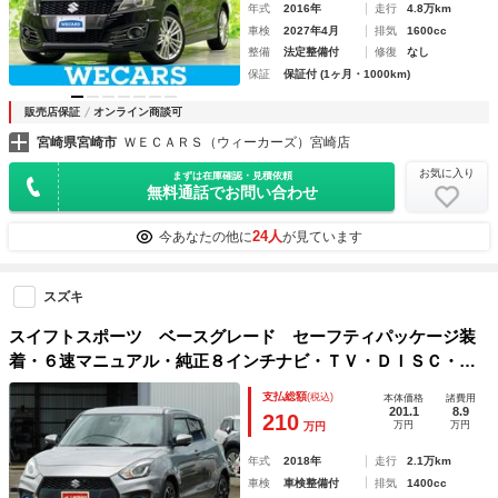
年式
2016年
走行
4.8万km
車検
2027年4月
排気
1600cc
整備
法定整備付
修復
なし
保証
保証付 (1ヶ月・1000km)
販売店保証
オンライン商談可
宮崎県宮崎市
ＷＥＣＡＲＳ（ウィーカーズ）宮崎店
お気に入り
まずは在庫確認・見積依頼
無料通話でお問い合わせ
24人
今あなたの他に
が見ています
スズキ
スイフトスポーツ ベースグレード セーフティパッケージ装
着・６速マニュアル・純正８インチナビ・ＴＶ・ＤＩＳＣ・Ｂ
ｌｕｅｔｏｏｔｈ・全方位カメラ・Ｄ席シートヒーター・クル
支払総額
(税込)
本体価格
諸費用
コン・ＥＴＣ
201.1
8.9
210
万円
万円
万円
年式
2018年
走行
2.1万km
車検
車検整備付
排気
1400cc