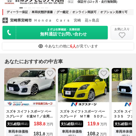
保証
保証付 (12ヶ月・走行無制限)
ディーラー保証
車両状態評価書
グー鑑定
オンライン商談可
オプション見積り可
宮崎県宮崎市
Ｈｏｎｄａ Ｃａｒｓ 宮崎 花ヶ島店
お気に入り
まずは在庫確認・見積依頼
無料通話でお問い合わせ
6人
今あなたの他に
が見ています
あなたにおすすめの中古車
UP
UP
スズキ スイフトスポーツ ベー
スズキ スイフトスポーツ ベー
スズキ スイフ
スグレード ６速ＭＴ／全周囲
スグレード ＭＴ車 ＳＤナ
３３Ｓ ファ
カメラ／ＴＥＩＮ車高調／純正
ビ バックカメラ クルーズコ
ン ６速ＭＴ
188.
119.
8
9
支払総額
支払総額
支払総額
(税込)
(税込)
(税込)
万円
万円
Ｆリップ／ＥＴＣ／レーダーク
ントロール スマートキー＆プ
ィスプレイオ
ルーズ／衝突軽減／スマートキ
ッシュスタート ドラレコ Ｅ
カメラ レー
車両本体価格
車両本体価格
車両本体価格
181.
108.
8
2
万円
万円
ー／レーンアシスト／ドライブ
ＴＣ オートエアコン オート
ラインドスポ
(税込)
(税込)
(税込)