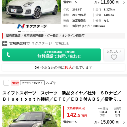
11,900
通常ローン
月々
円
年式
2018年
走行
8.3万km
車検
2027年4月
排気
1400cc
整備
法定整備付
修復
なし
保証
保証付 (3ヶ月・3000km)
販売店保証
車両状態評価書
グー鑑定
オンライン商談可
宮崎県宮崎市
ネクステージ 宮崎北店
お気に入り
まずは在庫確認・見積依頼
無料通話でお問い合わせ
18人
今あなたの他に
が見ています
スズキ
NEW
グーネットセレクト
スイフトスポーツ スポーツ 新品タイヤ／社外 ＳＤナビ／
Ｂｌｕｅｔｏｏｔｈ接続／ＥＴＣ／ＥＢＤ付ＡＢＳ／横滑り防
止装置／クルーズコントロール／フルセグＴＶ／エアバッグ
支払総額
(税込)
本体価格
諸費用
運転席／エアバッグ 助手席
131.4
11.1
142.
5
万円
万円
万円
15,000
通常ローン
月々
円