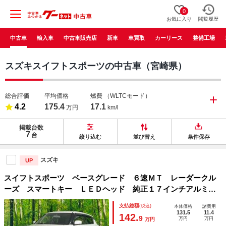
0
お気に入り
閲覧履歴
中古車
輸入車
中古車販売店
新車
車買取
カーリース
整備工場
スズキスイフトスポーツの中古車（宮崎県）
総合評価
平均価格
燃費
（WLTCモード）
4.2
175.4
17.1
万円
km/l
掲載台数
7
台
絞り込む
並び替え
条件保存
スズキ
UP
スイフトスポーツ ベースグレード ６速ＭＴ レーダークル
ーズ スマートキー ＬＥＤヘッド 純正１７インチアルミ
オートライト オートエアコン シートヒーター ＬＥＤフォ
支払総額
(税込)
本体価格
諸費用
グ
131.5
11.4
142.
9
万円
万円
万円