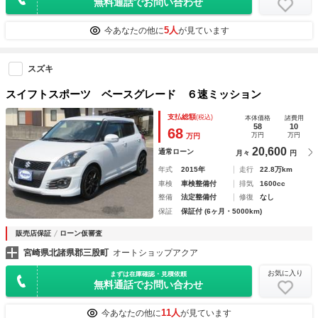
無料通話でお問い合わせ
5人
今あなたの他に
が見ています
スズキ
スイフトスポーツ ベースグレード ６速ミッション
支払総額
(税込)
本体価格
諸費用
58
10
68
万円
万円
万円
20,600
通常ローン
月々
円
年式
2015年
走行
22.8万km
車検
車検整備付
排気
1600cc
整備
法定整備付
修復
なし
保証
保証付 (6ヶ月・5000km)
販売店保証
ローン仮審査
宮崎県北諸県郡三股町
オートショップアクア
お気に入り
まずは在庫確認・見積依頼
無料通話でお問い合わせ
11人
今あなたの他に
が見ています