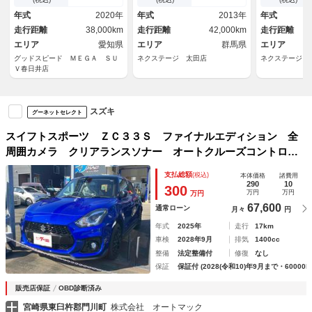
レコーダー／シートヒーター／
ライト ＨＩＤヘッドライト
ター クリア
年式
2020年
年式
2013年
年式
ＵＳＢ端子／コーナーセンサー
横滑り防止システム 禁煙車
巻きステリン
走行距離
38,000km
走行距離
42,000km
走行距離
ドアバイザー
ｕｅｔｏｏｔ
エリア
愛知県
エリア
群馬県
１７ＡＷ
エリア
グッドスピード ＭＥＧＡ ＳＵ
ネクステージ 太田店
ネクステージ 
Ｖ春日井店
スズキ
グーネットセレクト
スイフトスポーツ ＺＣ３３Ｓ ファイナルエディション 全
周囲カメラ クリアランスソナー オートクルーズコントロー
ル レーンアシスト 衝突被害軽減システム アルミホイー
支払総額
(税込)
本体価格
諸費用
ル オートライト ＬＥＤヘッドランプ スマートキー 電動
290
10
300
万円
万円
万円
格納ミラー シートヒーター ＭＴ
67,600
通常ローン
月々
円
年式
2025年
走行
17km
車検
2028年9月
排気
1400cc
整備
法定整備付
修復
なし
保証
保証付 (2028(令和10)年9月まで・60000k
販売店保証
OBD診断済み
宮崎県東臼杵郡門川町
株式会社 オートマック