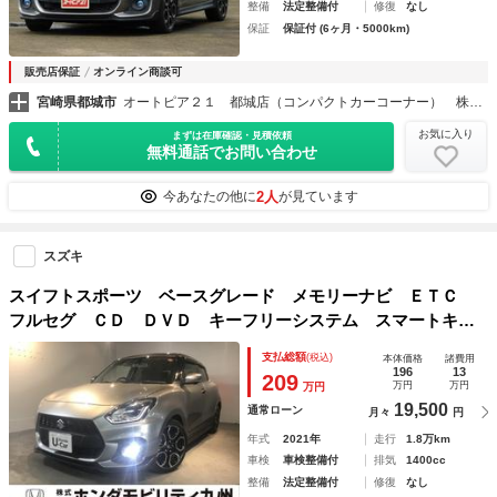
整備
法定整備付
修復
なし
保証
保証付 (6ヶ月・5000km)
販売店保証
オンライン商談可
宮崎県都城市
オートピア２１ 都城店（コンパクトカーコーナー） 株式会社マルエイ自動車
お気に入り
まずは在庫確認・見積依頼
無料通話でお問い合わせ
2人
今あなたの他に
が見ています
スズキ
スイフトスポーツ ベースグレード メモリーナビ ＥＴＣ
フルセグ ＣＤ ＤＶＤ キーフリーシステム スマートキ
ナビ・ＴＶ ＵＳＢ接続 ＬＥＤヘットライト アクティブク
支払総額
(税込)
本体価格
諸費用
ルーズコントロール 助手席エアバッグ エアバック付 ＡＢ
196
13
209
万円
万円
万円
Ｓ ターボ
19,500
通常ローン
月々
円
年式
2021年
走行
1.8万km
車検
車検整備付
排気
1400cc
整備
法定整備付
修復
なし