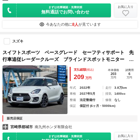
お気に入り
まずは在庫確認・見積依頼
無料通話でお問い合わせ
8人
今あなたの他に
が見ています
スズキ
スイフトスポーツ ベースグレード セーフティサポート 先
行車追従レーダークルーズ ブラインドスポットモニター Ｌ
ＥＤライト メモリーナビ フルセグＴＶ ＤＶＤ＆ブルート
支払総額
(税込)
本体価格
諸費用
ゥース
203
6
209
万円
万円
万円
年式
2022年
走行
3.8万km
車検
2027年5月
排気
1400cc
整備
法定整備付
修復
なし
保証
保証付 (6ヶ月・5000km)
販売店保証
宮崎県都城市
南九州ホンダ有限会社
お気に入り
まずは在庫確認・見積依頼