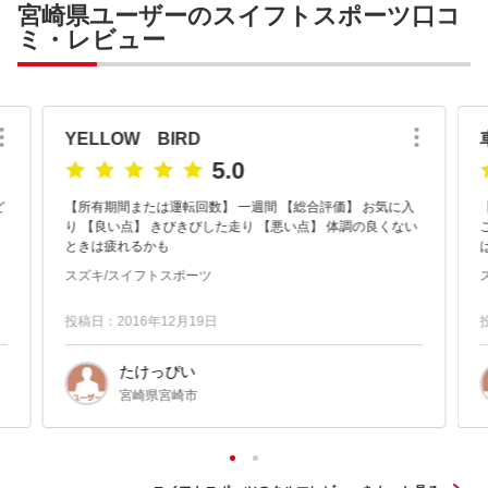
宮崎県ユーザーのスイフトスポーツ口コ
ミ・レビュー
YELLOW BIRD
5.0
ど
【所有期間または運転回数】 一週間 【総合評価】 お気に入
り 【良い点】 きびきびした走り 【悪い点】 体調の良くない
ときは疲れるかも
瞭
スズキ/スイフトスポーツ
然
投稿日：2016年12月19日
たけっぴい
宮崎県宮崎市