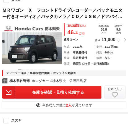
ＭＲワゴン Ｘ フロントドライブレコーダー／バックモニタ
ー付きオーディオ／バックカメラ／ＣＤ／ＵＳＢ／ドアバイザ
ー／スマートキー／ハロゲンヘッドライト／スチールホイール
支払総額
(税込)
本体価格
諸費用
／パワーステアリング／パワーウィンドウ スマキー
36.8
9.6
46.
4
万円
万円
万円
11,000
通常ローン
月々
円
年式
2011年
走行
11.6万km
車検
車検整備付
排気
660cc
整備
法定整備付
修復
なし
保証
保証付 (3ヶ月・走行無制限)
ディーラー保証
車両状態評価書
オンライン商談可
栃木県佐野市
ホンダカーズ栃木県央 佐野田島店
お気に入り
在庫を確認・見積り依頼する
2人
今あなたの他に
が見ています
スズキ