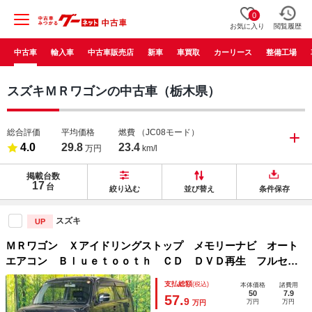
0
お気に入り
閲覧履歴
中古車
輸入車
中古車販売店
新車
車買取
カーリース
整備工場
スズキＭＲワゴンの中古車（栃木県）
総合評価
平均価格
燃費
（JC08モード）
4.0
29.8
23.4
万円
km/l
掲載台数
17
台
絞り込む
並び替え
条件保存
スズキ
UP
ＭＲワゴン Ｘアイドリングストップ メモリーナビ オート
エアコン Ｂｌｕｅｔｏｏｔｈ ＣＤ ＤＶＤ再生 フルセ
グ アイドリングストップ
支払総額
(税込)
本体価格
諸費用
50
7.9
57.
9
万円
万円
万円