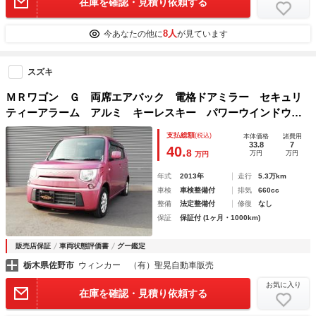
在庫を確認・見積り依頼する
8人
今あなたの他に
が見ています
スズキ
ＭＲワゴン Ｇ 両席エアバック 電格ドアミラー セキュリ
ティーアラーム アルミ キーレスキー パワーウインドウ
衝突安全ボディ エアバック マニュアルエアコン ＡＢＳ
支払総額
(税込)
本体価格
諸費用
ＰＳ
33.8
7
40.
8
万円
万円
万円
年式
2013年
走行
5.3万km
車検
車検整備付
排気
660cc
整備
法定整備付
修復
なし
保証
保証付 (1ヶ月・1000km)
販売店保証
車両状態評価書
グー鑑定
栃木県佐野市
ウィンカー （有）聖晃自動車販売
お気に入り
在庫を確認・見積り依頼する