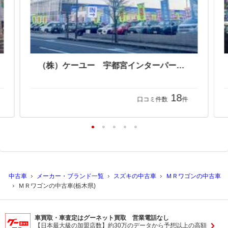
（株）トーワオート 宇都宮西店【ＪＵ適正販売店】
（株）ケーユー 宇都宮インターパーク店
18
口コミ件数
件
中古車
メーカー・ブランド一覧
スズキの中古車
ＭＲワゴンの中古車
ＭＲワゴンの中古車(栃木県)
車買取・車査定はグーネット買取 営業電話なし
【日本最大級の加盟店数】約30万のデータから予想以上の高額