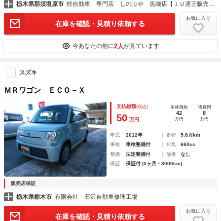
栃木県那須塩原市
軽自動車 専門店 しのぶや 黒磯店【ＪＵ適正販売店】
お気に入り
在庫を確認・見積り依頼する
2人
今あなたの他に
が見ています
スズキ
ＭＲワゴン ＥＣＯ－Ｘ
支払総額
(税込)
本体価格
諸費用
42
8
50
万円
万円
万円
年式
2012年
走行
5.8万km
車検
車検整備付
排気
660cc
整備
法定整備付
修復
なし
保証
保証付 (3ヶ月・3000km)
販売店保証
栃木県栃木市
有限会社 石沢自動車修理工場
お気に入り
在庫を確認・見積り依頼する