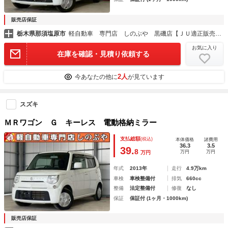
販売店保証
栃木県那須塩原市
軽自動車 専門店 しのぶや 黒磯店【ＪＵ適正販売店】
お気に入り
在庫を確認・見積り依頼する
2人
今あなたの他に
が見ています
スズキ
ＭＲワゴン Ｇ キーレス 電動格納ミラー
支払総額
(税込)
本体価格
諸費用
36.3
3.5
39.
8
万円
万円
万円
年式
2013年
走行
4.9万km
車検
車検整備付
排気
660cc
整備
法定整備付
修復
なし
保証
保証付 (1ヶ月・1000km)
販売店保証