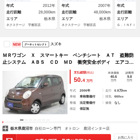
ン／スマート
年式
2012年
年式
2007年
年式
ト／タイミン
走行距離
28,000km
走行距離
48,000km
走行距離
エリア
栃木県
エリア
栃木県
エリア
ネクステージ 宇都宮店
ネクステージ 宇都宮店
Ｇ．ＩＮＦＩＮ
スズキ
NEW
グーネットセレクト
ＭＲワゴン Ｘ スマートキー ベンチシート ＡＴ 盗難防
止システム ＡＢＳ ＣＤ ＭＤ 衝突安全ボディ エアコ
ン パワーステアリング パワーウィンドウ
支払総額
(税込)
本体価格
諸費用
40.6
9.8
50.
4
万円
万円
万円
年式
2006年
走行
6.8万km
車検
車検整備付
排気
660cc
整備
法定整備付
修復
なし
保証
保証無
栃木県鹿沼市
自社ローン専門 オトロン 鹿沼インター店
お気に入り