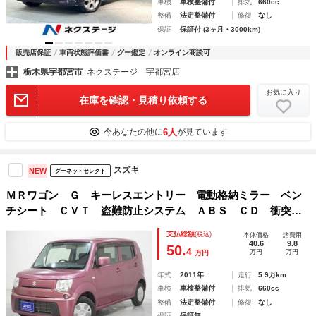
車検
車検整備付
排気
660cc
整備
法定整備付
修復
なし
保証
保証付 (3ヶ月・3000km)
販売店保証
車両状態評価書
グー鑑定
オンライン商談可
栃木県宇都宮市
ネクステージ 宇都宮店
お気に入り
在庫を確認・見積り依頼する
6人
今あなたの他に
が見ています
スズキ
NEW
グーネットセレクト
ＭＲワゴン Ｇ キーレスエントリー 電動格納ミラー ベン
チシート ＣＶＴ 盗難防止システム ＡＢＳ ＣＤ 衝突安
全ボディ エアコン パワーステアリング パワーウィンドウ
支払総額
(税込)
本体価格
諸費用
40.6
9.8
50.
4
万円
万円
万円
年式
2011年
走行
5.9万km
車検
車検整備付
排気
660cc
整備
法定整備付
修復
なし
保証
保証無