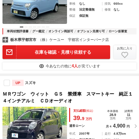
車検
なし
排気
660cc
整備
法定整備無
修復
なし
保証
保証無
車両状態評価書
グー鑑定
オンライン商談可
オプション見積り可
ローン仮審査
栃木県宇都宮市
（株）ケーユー 宇都宮インターパーク店
お気に入り
在庫を確認・見積り依頼する
4人
今あなたの他に
が見ています
スズキ
UP
ＭＲワゴン ウィット ＧＳ 禁煙車 スマートキー 純正１
４インチアルミ ＣＤオーディオ
支払総額
(税込)
本体価格
諸費用
28.9
11
39.
9
万円
万円
万円
4,900
通常ローン
月々
円
年式
2007年
走行
4.8万km