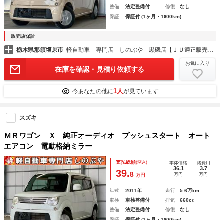
整備
法定整備付
修復
なし
保証
保証付 (1ヶ月・1000km)
販売店保証
栃木県那須塩原市
軽自動車 専門店 しのぶや 黒磯店【ＪＵ適正販売店】
お気に入り
在庫を確認・見積り依頼する
1人
今あなたの他に
が見ています
スズキ
ＭＲワゴン Ｘ 純正オーディオ プッシュスタート オート
エアコン 電動格納ミラー
支払総額
(税込)
本体価格
諸費用
36.1
3.7
39.
8
万円
万円
万円
年式
2011年
走行
5.6万km
車検
車検整備付
排気
660cc
整備
法定整備付
修復
なし
保証
保証付 (1ヶ月・1000km)