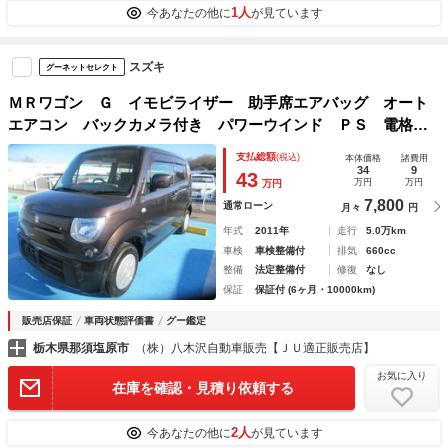
1人
今あなたの他に
が見ています
スズキ
グーネットセレクト
ＭＲワゴン Ｇ イモビライザー 助手席エアバッグ オート
エアコン バックカメラ付き パワーウインド ＰＳ 電格ミ
ラー 衝突安全ボディ 運転席エアバッグ ＡＢＳ キーレス
支払総額
(税込)
本体価格
諸費用
34
9
43
万円
万円
万円
7,800
通常ローン
月々
円
年式
2011年
走行
5.0万km
車検
車検整備付
排気
660cc
整備
法定整備付
修復
なし
保証
保証付 (6ヶ月・10000km)
販売店保証
車両状態評価書
グー鑑定
栃木県那須塩原市
（株）八木沢自動車販売【ＪＵ適正販売店】
お気に入り
在庫を確認・見積り依頼する
2人
今あなたの他に
が見ています