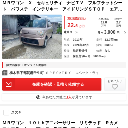
ＭＲワゴン Ｘ セキュリティ ナビＴＶ フルフラットシー
ト パワステ インテリキー アイドリングＳＴＯＰ エアバ
ック ＷＳＲＳ ＡＢＳ付 ＡＵＴＯエアコン パワーウィン
支払総額
(税込)
本体価格
諸費用
ドウ ベンチシート 衝突安全ボディ キーレス
19.8
2.7
22.
5
万円
万円
万円
3,900
通常ローン
月々
円
年式
2013年
走行
12.0万km
車検
2026年12月
排気
660cc
整備
法定整備付
修復
なし
保証
保証付 (6ヶ月・5000km)
販売店保証
オンライン商談可
栃木県下都賀郡壬生町
ＳＰＥＣ×ＴＲＹ スペックトライ
お気に入り
在庫を確認・見積り依頼する
3人
今あなたの他に
が見ています
スズキ
ＭＲワゴン １０ｔｈアニバーサリー リミテッド Ｒカメ