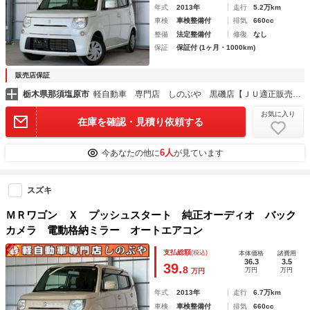
年式
2013年
走行
5.2万km
車検
車検整備付
排気
660cc
整備
法定整備付
修復
なし
保証
保証付 (1ヶ月・1000km)
販売店保証
栃木県那須塩原市
軽自動車 専門店 しのぶや 黒磯店【ＪＵ適正販売店】
お気に入り
在庫を確認・見積り依頼する
6人
今あなたの他に
が見ています
スズキ
ＭＲワゴン Ｘ プッシュスタート 純正オーディオ バック
カメラ 電動格納ミラー オートエアコン
支払総額
(税込)
本体価格
諸費用
36.3
3.5
39.
8
万円
万円
万円
年式
2013年
走行
6.7万km
車検
車検整備付
排気
660cc