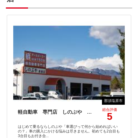
那須塩原市
総合評価
軽自動車 専門店 しのぶや 黒磯店【ＪＵ適正販売店】
5
はじめて乗るならしのぶや「車選びって何から始めればいい
の？」車の購入にかける悩みは尽きません。初めても2台目も
3台目もお付き合...