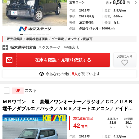
8,500
通常ローン
月々
円
年式
2012年
走行
2.8万km
車検
2027年7月
排気
660cc
整備
法定整備付
修復
なし
保証
保証付 (3ヶ月・3000km)
販売店保証
車両状態評価書
グー鑑定
オンライン商談可
栃木県宇都宮市
ネクステージ 宇都宮店
お気に入り
在庫を確認・見積り依頼する
9人
今あなたの他に
が見ています
スズキ
UP
ＭＲワゴン Ｘ 禁煙／ワンオーナー／ラジオ／ＣＤ／ＵＳＢ
端子／ダブルエアバック／ＡＢＳ／オートエアコン／アイドリ
ングストップ／ミラーウィンカー／ヘッドライトイベライザー
支払総額
(税込)
本体価格
諸費用
／プッシュスタート／スマートキー
31.9
10.1
42
万円
万円
万円
年式
2013年
走行
4.1万km