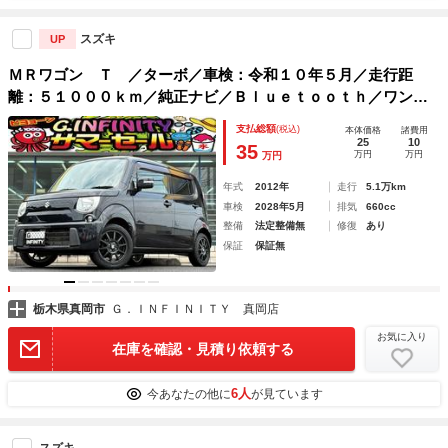
スズキ
UP
ＭＲワゴン Ｔ ／ターボ／車検：令和１０年５月／走行距
離：５１０００ｋｍ／純正ナビ／Ｂｌｕｅｔｏｏｔｈ／ワンセ
グ／純正１５ＡＷ／本革巻ステアリング／ＡＵＴＯエアコン／
支払総額
(税込)
本体価格
諸費用
スマートキー／ベンチシート／タイミングチェーン
25
10
35
万円
万円
万円
年式
2012年
走行
5.1万km
車検
2028年5月
排気
660cc
整備
法定整備無
修復
あり
保証
保証無
栃木県真岡市
Ｇ．ＩＮＦＩＮＩＴＹ 真岡店
お気に入り
在庫を確認・見積り依頼する
6人
今あなたの他に
が見ています
スズキ