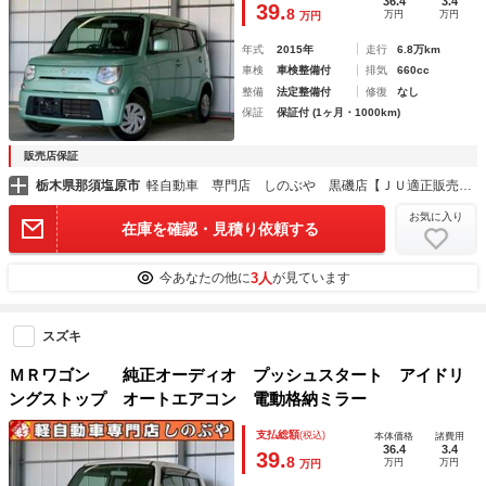
36.4
3.4
39.
8
万円
万円
万円
年式
2015年
走行
6.8万km
車検
車検整備付
排気
660cc
整備
法定整備付
修復
なし
保証
保証付 (1ヶ月・1000km)
販売店保証
栃木県那須塩原市
軽自動車 専門店 しのぶや 黒磯店【ＪＵ適正販売店】
お気に入り
在庫を確認・見積り依頼する
3人
今あなたの他に
が見ています
スズキ
ＭＲワゴン 純正オーディオ プッシュスタート アイドリ
ングストップ オートエアコン 電動格納ミラー
支払総額
(税込)
本体価格
諸費用
36.4
3.4
39.
8
万円
万円
万円