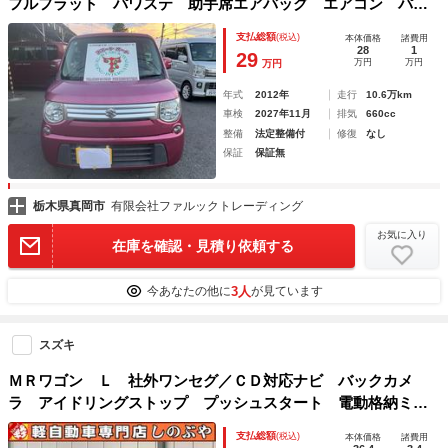
フルフラット パワステ 助手席エアバッグ エアコン パワ
ーウィンドウ セキュリティ Ｓキー 衝突安全ボディ ベン
支払総額
(税込)
本体価格
諸費用
チシート キーフリー ＡＢＳ ＵＳＢ エアバック
28
1
29
万円
万円
万円
年式
2012年
走行
10.6万km
車検
2027年11月
排気
660cc
整備
法定整備付
修復
なし
保証
保証無
栃木県真岡市
有限会社ファルックトレーディング
お気に入り
在庫を確認・見積り依頼する
3人
今あなたの他に
が見ています
スズキ
ＭＲワゴン Ｌ 社外ワンセグ／ＣＤ対応ナビ バックカメ
ラ アイドリングストップ プッシュスタート 電動格納ミラ
ー
支払総額
(税込)
本体価格
諸費用