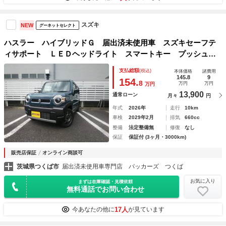
スズキ
NEW
グーネットセレクト
ハスラー ハイブリッドＧ 届出済未使用車 スズキセーフテ
ィサポート ＬＥＤヘッドライト スマートキー プッシュス
タート オートエアコン シートヒーター 禁煙車
支払総額
(税込)
本体価格
諸費用
145.8
9
154.
8
万円
万円
万円
13,900
通常ローン
月々
円
年式
2026年
走行
10km
車検
2029年2月
排気
660cc
整備
法定整備無
修復
なし
保証
保証付 (3ヶ月・3000km)
販売店保証
オンライン商談可
茨城県つくば市
届出済未使用車専門店 パッカーズ つくば
お気に入り
まずは在庫確認・見積依頼
無料通話でお問い合わせ
17人
今あなたの他に
が見ています