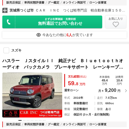
販売店保証
車両状態評価書
グー鑑定
オンライン商談可
ローン仮審査
茨城県つくば市
ＣＡＲ ＩＮＣ つくば軽専門店 軽自動車在庫１５０台以上
お気に入り
まずは在庫確認・見積依頼
無料通話でお問い合わせ
6人
今あなたの他に
が見ています
スズキ
ハスラー ＪスタイルＩＩ 純正ナビ Ｂｌｕｅｔｏｏｔｈオ
ーディオ バックカメラ ブレーキサポート レーンキープア
シスト ＨＩＤライト オートライト オートハイビーム 前
支払総額
(税込)
本体価格
諸費用
席シートヒーター アイドリングストップ
49.4
10.4
59.
8
万円
万円
万円
9,200
通常ローン
月々
円
年式
2016年
走行
7.0万km
車検
車検整備付
排気
660cc
整備
法定整備付
修復
あり
保証
保証付 (3ヶ月・走行無制限)
販売店保証
車両状態評価書
グー鑑定
オンライン商談可
ローン仮審査