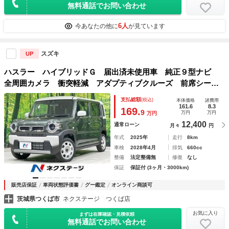
無料通話でお問い合わせ
6人
今あなたの他に
が見ています
スズキ
UP
ハスラー ハイブリッドＧ 届出済未使用車 純正９型ナビ
全周囲カメラ 衝突軽減 アダプティブクルーズ 前席シート
ヒーター ＬＥＤヘッド コーナーセンサー スマートキー
支払総額
(税込)
本体価格
諸費用
オートエアコン Ｂｌｕｅｔｏｏｔｈ接続 車線逸脱警報
161.6
8.3
169.
9
万円
万円
万円
12,400
通常ローン
月々
円
年式
2025年
走行
8km
車検
2028年4月
排気
660cc
整備
法定整備無
修復
なし
保証
保証付 (3ヶ月・3000km)
販売店保証
車両状態評価書
グー鑑定
オンライン商談可
茨城県つくば市
ネクステージ つくば店
お気に入り
まずは在庫確認・見積依頼
無料通話でお問い合わせ