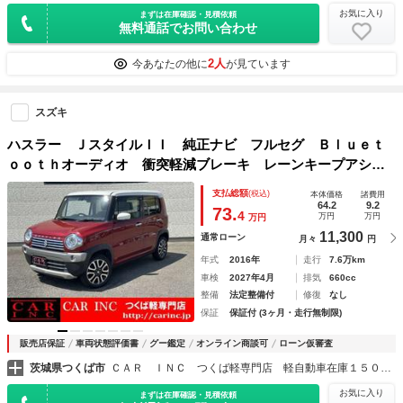
お気に入り
まずは在庫確認・見積依頼
無料通話でお問い合わせ
2人
今あなたの他に
が見ています
スズキ
ハスラー ＪスタイルＩＩ 純正ナビ フルセグ Ｂｌｕｅｔ
ｏｏｔｈオーディオ 衝突軽減ブレーキ レーンキープアシス
ト ＨＩＤヘッドライト オートライト 前席シートヒータ
支払総額
(税込)
本体価格
諸費用
ー 純正１５インチＡＷ ＥＴＣ アイドリングストップ
64.2
9.2
73.
4
万円
万円
万円
11,300
通常ローン
月々
円
年式
2016年
走行
7.6万km
車検
2027年4月
排気
660cc
整備
法定整備付
修復
なし
保証
保証付 (3ヶ月・走行無制限)
販売店保証
車両状態評価書
グー鑑定
オンライン商談可
ローン仮審査
茨城県つくば市
ＣＡＲ ＩＮＣ つくば軽専門店 軽自動車在庫１５０台以上
お気に入り
まずは在庫確認・見積依頼