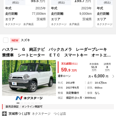
55.
155.
5
7
万円
万円
ィ 横滑り防止装置
ＬＥＤヘッド ビルトインＥＴ
ト オートエ
(税込)
(税込)
(税込)
Ｃ 純正１５インチアルミ 車
ｔｏｏｔｈ 
年式
2015年
年式
2023年
年式
線逸脱警報 オートライト
ングストップ
走行距離
77,000km
走行距離
9,000km
走行距離
エリア
茨城県
エリア
茨城県
エリア
ネクステージ 水戸南店
ネクステージ 水戸南店
ネクステージ 
スズキ
NEW
ハスラー Ｇ 純正ナビ バックカメラ レーダーブレーキ
禁煙車 シートヒーター ＥＴＣ スマートキー オートエア
コン ２トーン 電動格納ミラー アイドリングストップ バ
支払総額
(税込)
本体価格
諸費用
ニティミラー アームレスト プッシュスタート
51.9
8
59.
9
万円
万円
万円
6,000
通常ローン
月々
円
年式
2014年
走行
10.6万km
車検
2027年9月
排気
660cc
整備
法定整備付
修復
なし
保証
保証付 (3ヶ月・3000km)
販売店保証
オンライン商談可
茨城県つくば市
ネクステージ つくば店