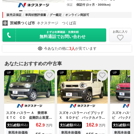
保証
保証付 (3ヶ月・3000km)
販売店保証
車両状態評価書
グー鑑定
オンライン商談可
茨城県つくば市
ネクステージ つくば店
お気に入り
まずは在庫確認・見積依頼
無料通話でお問い合わせ
3人
今あなたの他に
が見ています
あなたにおすすめの中古車
UP
UP
UP
スズキ ハスラー Ａ 禁煙車
スズキ ハスラー ハイブリッド
スズキ ハスラ
ＥＴＣ ＣＤ 盗難防止装置
Ｘ ＳＤナビ バックカメラ
ビ バックカ
プライバシーガラス ドアバイ
衝突被害軽減システム アダプ
減システム 
62.
162.
9
9
支払総額
支払総額
支払総額
(税込)
(税込)
(税込)
万円
万円
ザー キーレス トラクション
ティブクルーズ 禁煙車 コー
ーター ＨＩ
コントロール 衝突安全ボデ
ナーセンサー スマートキー
コ スマート
車両本体価格
車両本体価格
車両本体価格