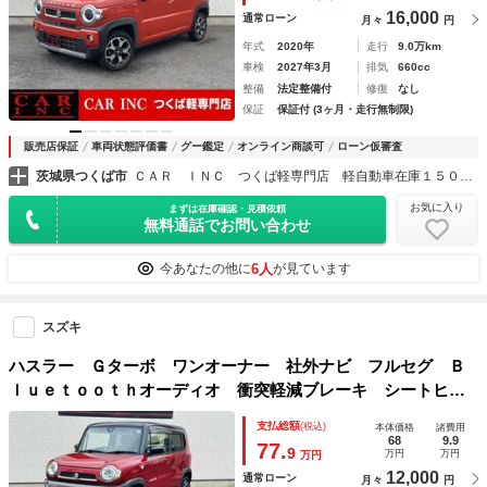
ＥＴＣ
16,000
通常ローン
月々
円
年式
2020年
走行
9.0万km
車検
2027年3月
排気
660cc
整備
法定整備付
修復
なし
保証
保証付 (3ヶ月・走行無制限)
販売店保証
車両状態評価書
グー鑑定
オンライン商談可
ローン仮審査
茨城県つくば市
ＣＡＲ ＩＮＣ つくば軽専門店 軽自動車在庫１５０台以上
お気に入り
まずは在庫確認・見積依頼
無料通話でお問い合わせ
6人
今あなたの他に
が見ています
スズキ
ハスラー Ｇターボ ワンオーナー 社外ナビ フルセグ Ｂ
ｌｕｅｔｏｏｔｈオーディオ 衝突軽減ブレーキ シートヒー
ター オートライト 純正１５インチアルミホイール アイド
支払総額
(税込)
本体価格
諸費用
リングストップ スマートキー プッシュスタート
68
9.9
77.
9
万円
万円
万円
12,000
通常ローン
月々
円