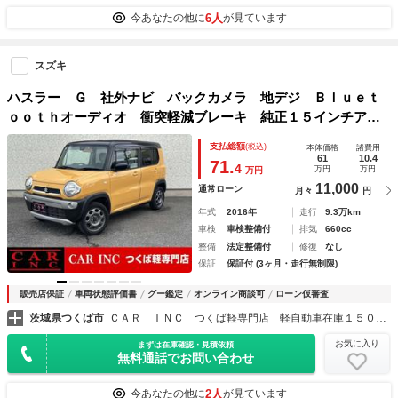
6人
今あなたの他に
が見ています
スズキ
ハスラー Ｇ 社外ナビ バックカメラ 地デジ Ｂｌｕｅｔ
ｏｏｔｈオーディオ 衝突軽減ブレーキ 純正１５インチアル
ミホイール シートヒーター ＥＴＣ スマートキー プッシ
支払総額
(税込)
本体価格
諸費用
ュスタート
61
10.4
71.
4
万円
万円
万円
11,000
通常ローン
月々
円
年式
2016年
走行
9.3万km
車検
車検整備付
排気
660cc
整備
法定整備付
修復
なし
保証
保証付 (3ヶ月・走行無制限)
販売店保証
車両状態評価書
グー鑑定
オンライン商談可
ローン仮審査
茨城県つくば市
ＣＡＲ ＩＮＣ つくば軽専門店 軽自動車在庫１５０台以上
お気に入り
まずは在庫確認・見積依頼
無料通話でお問い合わせ
2人
今あなたの他に
が見ています