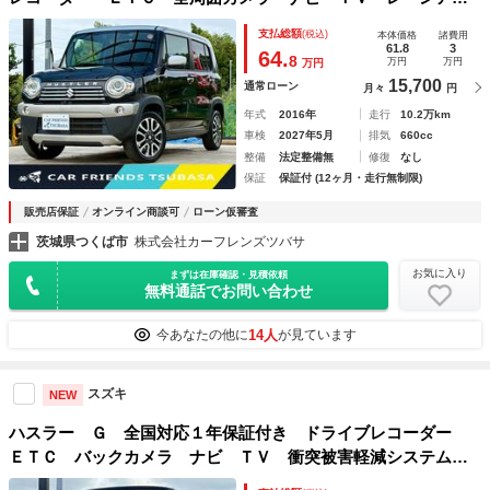
スト 衝突被害軽減システム オートライト スマートキー
支払総額
(税込)
本体価格
諸費用
アイドリングストップ 電動格納ミラー シートヒーター
61.8
3
64.
8
万円
万円
万円
15,700
通常ローン
月々
円
年式
2016年
走行
10.2万km
車検
2027年5月
排気
660cc
整備
法定整備無
修復
なし
保証
保証付 (12ヶ月・走行無制限)
販売店保証
オンライン商談可
ローン仮審査
茨城県つくば市
株式会社カーフレンズツバサ
お気に入り
まずは在庫確認・見積依頼
無料通話でお問い合わせ
14人
今あなたの他に
が見ています
スズキ
NEW
ハスラー Ｇ 全国対応１年保証付き ドライブレコーダー
ＥＴＣ バックカメラ ナビ ＴＶ 衝突被害軽減システム
スマートキー アイドリングストップ シートヒーター ベン