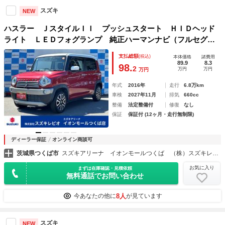
スズキ
NEW
ハスラー ＪスタイルＩＩ プッシュスタート ＨＩＤヘッド
ライト ＬＥＤフォグランプ 純正ハーマンナビ（フルセグＴ
Ｖ ＣＤ ＡＭ／ＦＭ ＤＶＤ） 革巻きハンドル 全方位カ
支払総額
(税込)
本体価格
諸費用
メラ付き プッシュスタート ハーフレザー調シート
89.9
8.3
98.
2
万円
万円
万円
年式
2016年
走行
6.8万km
車検
2027年11月
排気
660cc
整備
法定整備付
修復
なし
保証
保証付 (12ヶ月・走行無制限)
ディーラー保証
オンライン商談可
茨城県つくば市
スズキアリーナ イオンモールつくば （株）スズキレピオ
お気に入り
まずは在庫確認・見積依頼
無料通話でお問い合わせ
8人
今あなたの他に
が見ています
スズキ
NEW