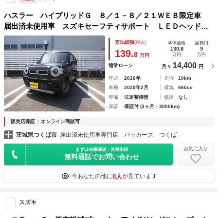
ハスラー ハイブリッドＧ ８／１－８／２１ＷＥＢ限定車
届出済未使用車 スズキセーフティサポート ＬＥＤヘッドラ
イト スマートキー プッシュスタート オートエアコン シ
支払総額
(税込)
本体価格
諸費用
ートヒーター 禁煙車
130.8
9
139.
8
万円
万円
万円
14,400
通常ローン
月々
円
年式
2026年
走行
10km
車検
2029年2月
排気
660cc
整備
法定整備無
修復
なし
保証
保証付 (3ヶ月・3000km)
販売店保証
オンライン商談可
茨城県つくば市
届出済未使用車専門店 パッカーズ つくば
お気に入り
まずは在庫確認・見積依頼
無料通話でお問い合わせ
8人
今あなたの他に
が見ています
スズキ