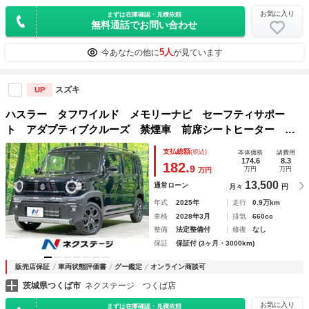
お気に入り
まずは在庫確認・見積依頼
無料通話でお問い合わせ
5人
今あなたの他に
が見ています
スズキ
UP
ハスラー タフワイルド メモリーナビ セーフティサポー
ト アダプティブクルーズ 禁煙車 前席シートヒーター Ｌ
ＥＤヘッド＆フォグ オートハイビーム コーナーセンサー
支払総額
(税込)
本体価格
諸費用
Ｂｌｕｅｔｏｏｔｈ接続 スマートキー 純正１５インチＡＷ
174.6
8.3
182.
9
万円
万円
万円
13,500
通常ローン
月々
円
年式
2025年
走行
0.9万km
車検
2028年3月
排気
660cc
整備
法定整備付
修復
なし
保証
保証付 (3ヶ月・3000km)
販売店保証
車両状態評価書
グー鑑定
オンライン商談可
茨城県つくば市
ネクステージ つくば店
お気に入り
まずは在庫確認・見積依頼