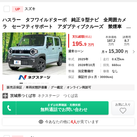
スズキ
UP
ハスラー タフワイルドターボ 純正９型ナビ 全周囲カメ
ラ セーフティサポート アダプティブクルーズ 禁煙車 コ
ーナーセンサー 前席シートヒーター ＬＥＤヘッド＆フォ
支払総額
(税込)
本体価格
諸費用
グ 純正１５インチＡＷ スマートキー オートエアコン 車
187.2
8.7
195.
9
万円
万円
万円
線逸脱警報
15,300
通常ローン
月々
円
年式
2025年
走行
0.6万km
車検
2028年10月
排気
660cc
整備
法定整備付
修復
なし
保証
保証付 (3ヶ月・3000km)
販売店保証
車両状態評価書
グー鑑定
オンライン商談可
茨城県つくば市
ネクステージ つくば店
お気に入り
まずは在庫確認・見積依頼
無料通話でお問い合わせ
4人
今あなたの他に
が見ています