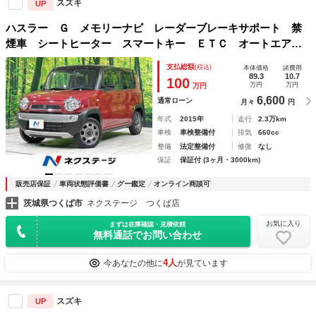
スズキ
UP
ハスラー Ｇ メモリーナビ レーダーブレーキサポート 禁
煙車 シートヒーター スマートキー ＥＴＣ オートエアコ
ン 誤発進抑制機能 ＣＤ再生 地デジＴＶ 電動格納ミラ
支払総額
(税込)
本体価格
諸費用
ー アイドリングストップ 横滑り防止装置
89.3
10.7
100
万円
万円
万円
6,600
通常ローン
月々
円
年式
2015年
走行
2.3万km
車検
車検整備付
排気
660cc
整備
法定整備付
修復
なし
保証
保証付 (3ヶ月・3000km)
販売店保証
車両状態評価書
グー鑑定
オンライン商談可
茨城県つくば市
ネクステージ つくば店
お気に入り
まずは在庫確認・見積依頼
無料通話でお問い合わせ
4人
今あなたの他に
が見ています
スズキ
UP