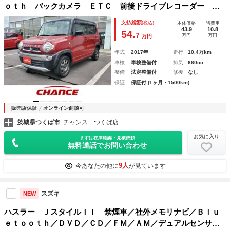
ｏｔｈ バックカメラ ＥＴＣ 前後ドライブレコーダー 前
席シートヒーター スマートキー
支払総額
(税込)
本体価格
諸費用
43.9
10.8
54.
7
万円
万円
万円
年式
2017年
走行
10.4万km
車検
車検整備付
排気
660cc
整備
法定整備付
修復
なし
保証
保証付 (1ヶ月・1500km)
販売店保証
オンライン商談可
茨城県つくば市
チャンス つくば店
お気に入り
まずは在庫確認・見積依頼
無料通話でお問い合わせ
9人
今あなたの他に
が見ています
スズキ
NEW
ハスラー ＪスタイルＩＩ 禁煙車／社外メモリナビ／Ｂｌｕ
ｅｔｏｏｔｈ／ＤＶＤ／ＣＤ／ＦＭ／ＡＭ／デュアルセンサー