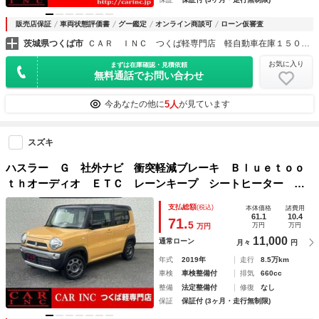
販売店保証
車両状態評価書
グー鑑定
オンライン商談可
ローン仮審査
茨城県つくば市
ＣＡＲ ＩＮＣ つくば軽専門店 軽自動車在庫１５０台以上
お気に入り
まずは在庫確認・見積依頼
無料通話でお問い合わせ
5人
今あなたの他に
が見ています
スズキ
ハスラー Ｇ 社外ナビ 衝突軽減ブレーキ Ｂｌｕｅｔｏｏ
ｔｈオーディオ ＥＴＣ レーンキープ シートヒーター フ
ルセグ スマートキー プッシュスタート 電動格納ミラー
支払総額
(税込)
本体価格
諸費用
純正アルミホイール１５インチ
61.1
10.4
71.
5
万円
万円
万円
11,000
通常ローン
月々
円
年式
2019年
走行
8.5万km
車検
車検整備付
排気
660cc
整備
法定整備付
修復
なし
保証
保証付 (3ヶ月・走行無制限)