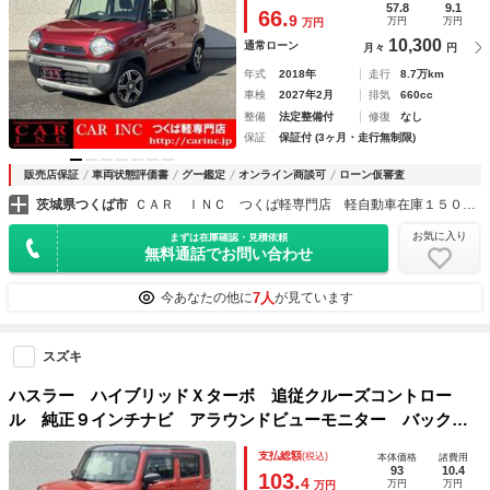
グストップ 純正１５インチアルミホイール ＥＴＣ
57.8
9.1
66.
9
万円
万円
万円
10,300
通常ローン
月々
円
年式
2018年
走行
8.7万km
車検
2027年2月
排気
660cc
整備
法定整備付
修復
なし
保証
保証付 (3ヶ月・走行無制限)
販売店保証
車両状態評価書
グー鑑定
オンライン商談可
ローン仮審査
茨城県つくば市
ＣＡＲ ＩＮＣ つくば軽専門店 軽自動車在庫１５０台以上
お気に入り
まずは在庫確認・見積依頼
無料通話でお問い合わせ
7人
今あなたの他に
が見ています
スズキ
ハスラー ハイブリッドＸターボ 追従クルーズコントロー
ル 純正９インチナビ アラウンドビューモニター バックカ
メラ フルセグ Ｂｌｕｅｔｏｏｔｈ 衝突軽減ブレーキ レ
支払総額
(税込)
本体価格
諸費用
ーンキープアシスト コーナーセンサー オートハイビーム
93
10.4
103.
4
万円
万円
万円