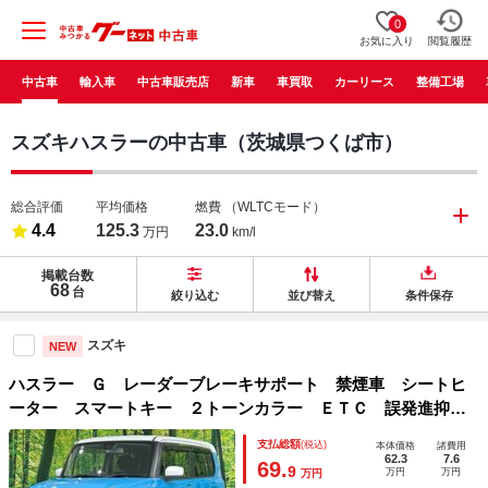
0
お気に入り
閲覧履歴
中古車
輸入車
中古車販売店
新車
車買取
カーリース
整備工場
スズキハスラーの中古車（茨城県つくば市）
総合評価
平均価格
燃費
（WLTCモード）
4.4
125.3
23.0
万円
km/l
掲載台数
68
台
絞り込む
並び替え
条件保存
スズキ
NEW
ハスラー Ｇ レーダーブレーキサポート 禁煙車 シートヒ
ーター スマートキー ２トーンカラー ＥＴＣ 誤発進抑制
機能 オートエアコン ＣＤ再生 電動格納ミラー アイドリ
支払総額
(税込)
本体価格
諸費用
ングストップ ベンチシート バニティミラー
62.3
7.6
69.
9
万円
万円
万円