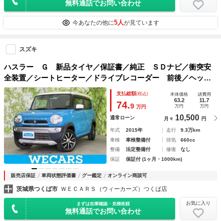
無料通話でお問い合わせ
5人
今あなたの他に
が見ています
スズキ
ハスラー Ｇ 新品タイヤ／保証書／純正 ＳＤナビ／衝突安
全装置／シートヒーター／ドライブレコーダー 前後／ヘッド
ランプ ＨＩＤ／Ｂｌｕｅｔｏｏｔｈ接続／ＥＴＣ／ＥＢＤ付
支払総額
(税込)
本体価格
諸費用
ＡＢＳ／横滑り防止装置／バックモニター
63.2
11.7
74.
9
万円
万円
万円
10,500
通常ローン
月々
円
年式
2015年
走行
9.3万km
車検
車検整備付
排気
660cc
整備
法定整備付
修復
なし
保証
保証付 (1ヶ月・1000km)
販売店保証
車両状態評価書
グー鑑定
オンライン商談可
茨城県つくば市
ＷＥＣＡＲＳ（ウィーカーズ）つくば店
お気に入り
まずは在庫確認・見積依頼
無料通話でお問い合わせ