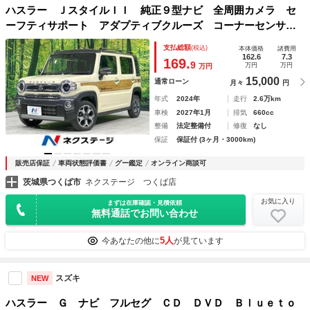
ハスラー ＪスタイルＩＩ 純正９型ナビ 全周囲カメラ セ
ーフティサポート アダプティブクルーズ コーナーセンサ
ー 前席シートヒーター スマートキー ＬＥＤヘッド ＥＴ
支払総額
(税込)
本体価格
諸費用
Ｃ 純正１５インチＡＷ ルーフレール Ｂｌｕｅｔｏｏｔｈ
162.6
7.3
169.
9
万円
万円
万円
接続
15,000
通常ローン
月々
円
年式
2024年
走行
2.6万km
車検
2027年1月
排気
660cc
整備
法定整備付
修復
なし
保証
保証付 (3ヶ月・3000km)
販売店保証
車両状態評価書
グー鑑定
オンライン商談可
茨城県つくば市
ネクステージ つくば店
お気に入り
まずは在庫確認・見積依頼
無料通話でお問い合わせ
5人
今あなたの他に
が見ています
スズキ
NEW
ハスラー Ｇ ナビ フルセグ ＣＤ ＤＶＤ Ｂｌｕｅｔｏ