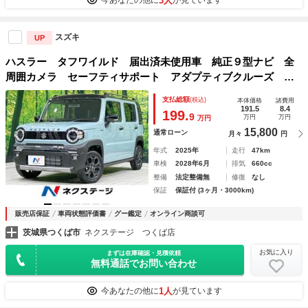
3人
今あなたの他に
が見ています
スズキ
UP
ハスラー タフワイルド 届出済未使用車 純正９型ナビ 全
周囲カメラ セーフティサポート アダプティブクルーズ 前
席シートヒーター コーナーセンサー オートハイビーム ス
支払総額
(税込)
本体価格
諸費用
マートキー ＬＥＤヘッド＆フォグ Ｂｌｕｅｔｏｏｔｈ再生
191.5
8.4
199.
9
万円
万円
万円
15,800
通常ローン
月々
円
年式
2025年
走行
47km
車検
2028年6月
排気
660cc
整備
法定整備無
修復
なし
保証
保証付 (3ヶ月・3000km)
販売店保証
車両状態評価書
グー鑑定
オンライン商談可
茨城県つくば市
ネクステージ つくば店
お気に入り
まずは在庫確認・見積依頼
無料通話でお問い合わせ
1人
今あなたの他に
が見ています