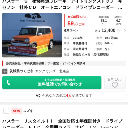
ハスラー Ｇ 衝突軽減ブレーキ アイドリングストップ キ
セノン 社外ＣＤ オートエアコン ドライブレコーダー イ
ンパネＣＶＴ ベンチシート 運転席シートヒーター ＥＴＣ
支払総額
(税込)
本体価格
諸費用
53.1
6.7
59.
8
万円
万円
万円
13,400
通常ローン
月々
円
年式
2014年
走行
10.0万km
車検
車検整備付
排気
660cc
整備
法定整備付
修復
なし
保証
保証付 (1ヶ月・走行無制限)
販売店保証
車両状態評価書
グー鑑定
オンライン商談可
茨城県つくば市
ヤングガンズ 北条店
お気に入り
まずは在庫確認・見積依頼
無料通話でお問い合わせ
4人
今あなたの他に
が見ています
スズキ
NEW
ハスラー ＪスタイルＩＩ 全国対応１年保証付き ドライブ
レコーダー ＥＴＣ 全周囲カメラ ナビ ＴＶ レーンアシ