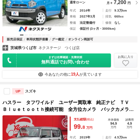
7,200
通常ローン
月々
円
年式
2014年
走行
9.3万km
車検
2027年3月
排気
660cc
整備
法定整備付
修復
なし
保証
保証付 (3ヶ月・3000km)
販売店保証
車両状態評価書
グー鑑定
オンライン商談可
茨城県つくば市
ネクステージ つくば店
お気に入り
まずは在庫確認・見積依頼
無料通話でお問い合わせ
19人
今あなたの他に
が見ています
スズキ
UP
ハスラー タフワイルド ユーザー買取車 純正ナビ ＴＶ
Ｂｌｕｅｔｏｏｔｈ接続可能 全方位カメラ バックカメラ
サイドカメラ ＥＴＣ シートヒーター プッシュスタート
支払総額
(税込)
本体価格
諸費用
スマートキー
94.9
4.9
99.
8
万円
万円
万円
年式
2019年
走行
4.5万km