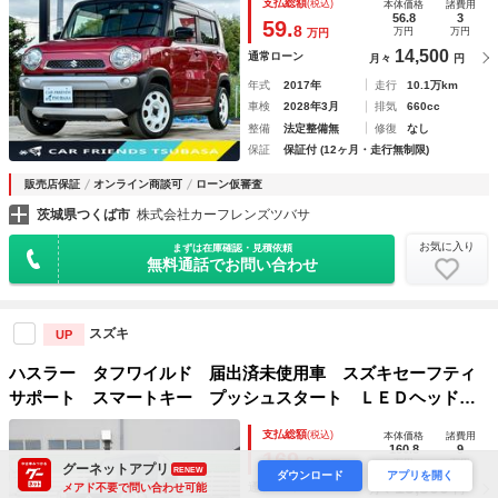
支払総額
(税込)
本体価格
諸費用
チシート ＣＶＴ 盗難防止システム ＥＳＣ
56.8
3
59.
8
万円
万円
万円
14,500
通常ローン
月々
円
年式
2017年
走行
10.1万km
車検
2028年3月
排気
660cc
整備
法定整備無
修復
なし
保証
保証付 (12ヶ月・走行無制限)
販売店保証
オンライン商談可
ローン仮審査
茨城県つくば市
株式会社カーフレンズツバサ
お気に入り
まずは在庫確認・見積依頼
無料通話でお問い合わせ
スズキ
UP
ハスラー タフワイルド 届出済未使用車 スズキセーフティ
サポート スマートキー プッシュスタート ＬＥＤヘッドラ
イト ＬＥＤフォグランプ シートヒーター シートバックテ
支払総額
(税込)
本体価格
諸費用
ーブル ＵＳＢ電源 純正アルミホイール 禁煙車
160.8
9
169.
8
万円
万円
万円
グーネットアプリ
RENEW
ダウンロード
アプリを開く
15,500
メアド不要で問い合わせ可能
通常ローン
月々
円