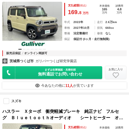
ブレーキサポート／シートヒーター／後方コーナーセンサー／
支払総額
(税込)
本体価格
諸費用
ＬＥＤオートヘッドライト／純正１５インチアルミホイール
165
4.8
169.
8
万円
万円
万円
年式
2022年
走行
2.6万km
車検
2027年10月
排気
660cc
整備
法定整備付
修復
なし
保証
保証付 (3ヶ月・走行無制限)
販売店保証
オンライン商談可
茨城県つくば市
ガリバーつくば研究学園店
お気に入り
まずは在庫確認・見積依頼
無料通話でお問い合わせ
11人
今あなたの他に
が見ています
スズキ
ハスラー Ｘターボ 衝突軽減ブレーキ 純正ナビ フルセ
グ Ｂｌｕｅｔｏｏｔｈオーディオ シートヒーター オー
トライト ステアリングリモコン ＨＩＤライト アイドリン
支払総額
(税込)
本体価格
諸費用