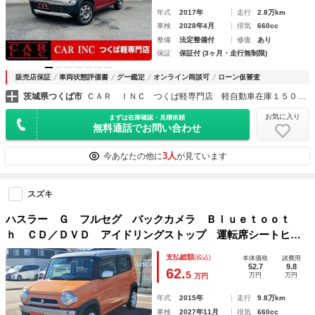
年式
2017年
走行
2.8万km
車検
2028年4月
排気
660cc
整備
法定整備付
修復
あり
保証
保証付 (3ヶ月・走行無制限)
販売店保証
車両状態評価書
グー鑑定
オンライン商談可
ローン仮審査
茨城県つくば市
ＣＡＲ ＩＮＣ つくば軽専門店 軽自動車在庫１５０台以上
お気に入り
まずは在庫確認・見積依頼
無料通話でお問い合わせ
3人
今あなたの他に
が見ています
スズキ
ハスラー Ｇ フルセグ バックカメラ Ｂｌｕｅｔｏｏｔ
ｈ ＣＤ／ＤＶＤ アイドリングストップ 運転席シートヒー
ター スマートキー 電動格納ミラー
支払総額
(税込)
本体価格
諸費用
52.7
9.8
62.
5
万円
万円
万円
年式
2015年
走行
9.8万km
車検
2027年11月
排気
660cc