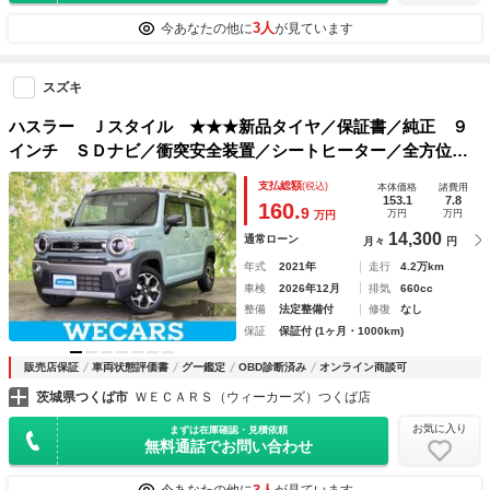
3人
今あなたの他に
が見ています
スズキ
ハスラー Ｊスタイル ★★★新品タイヤ／保証書／純正 ９
インチ ＳＤナビ／衝突安全装置／シートヒーター／全方位モ
ニター／車線逸脱防止支援システム／ドライブレコーダー 前
支払総額
(税込)
本体価格
諸費用
後／ヘッドランプ ＬＥＤ／ＵＳＢジャック
153.1
7.8
160.
9
万円
万円
万円
14,300
通常ローン
月々
円
年式
2021年
走行
4.2万km
車検
2026年12月
排気
660cc
整備
法定整備付
修復
なし
保証
保証付 (1ヶ月・1000km)
販売店保証
車両状態評価書
グー鑑定
OBD診断済み
オンライン商談可
茨城県つくば市
ＷＥＣＡＲＳ（ウィーカーズ）つくば店
お気に入り
まずは在庫確認・見積依頼
無料通話でお問い合わせ