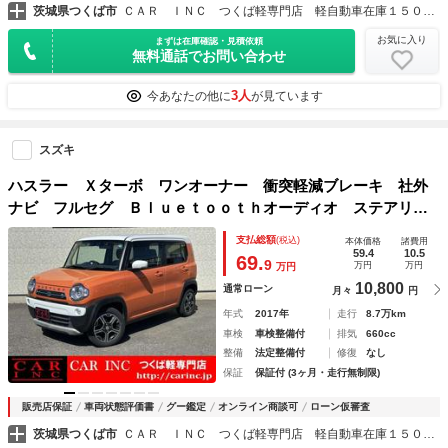
茨城県つくば市
ＣＡＲ ＩＮＣ つくば軽専門店 軽自動車在庫１５０台以上
お気に入り
まずは在庫確認・見積依頼
無料通話でお問い合わせ
3人
今あなたの他に
が見ています
スズキ
ハスラー Ｘターボ ワンオーナー 衝突軽減ブレーキ 社外
ナビ フルセグ Ｂｌｕｅｔｏｏｔｈオーディオ ステアリン
グリモコン シートヒーター レーンキープアシスト 純正ア
支払総額
(税込)
本体価格
諸費用
ルミホイール ＥＴＣ アイドリングストップ
59.4
10.5
69.
9
万円
万円
万円
10,800
通常ローン
月々
円
年式
2017年
走行
8.7万km
車検
車検整備付
排気
660cc
整備
法定整備付
修復
なし
保証
保証付 (3ヶ月・走行無制限)
販売店保証
車両状態評価書
グー鑑定
オンライン商談可
ローン仮審査
茨城県つくば市
ＣＡＲ ＩＮＣ つくば軽専門店 軽自動車在庫１５０台以上