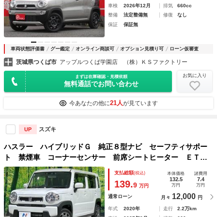
車検
2026年12月
排気
660cc
整備
法定整備無
修復
なし
保証
保証無
車両状態評価書
グー鑑定
オンライン商談可
オプション見積り可
ローン仮審査
茨城県つくば市
アップルつくば学園店 （株）ＫＳファクトリー
お気に入り
まずは在庫確認・見積依頼
無料通話でお問い合わせ
21人
今あなたの他に
が見ています
スズキ
UP
ハスラー ハイブリッドＧ 純正８型ナビ セーフティサポー
ト 禁煙車 コーナーセンサー 前席シートヒーター ＥＴ
Ｃ スマートキー オートエアコン ハイビームアシスト 車
支払総額
(税込)
本体価格
諸費用
線逸脱警報 電動格納ミラー シートリフター 電動格納ミラ
132.5
7.4
139.
9
万円
万円
万円
ー
12,000
通常ローン
月々
円
年式
2020年
走行
2.2万km