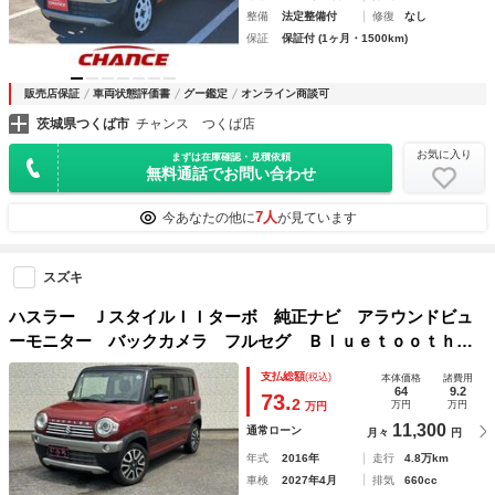
整備
法定整備付
修復
なし
保証
保証付 (1ヶ月・1500km)
販売店保証
車両状態評価書
グー鑑定
オンライン商談可
茨城県つくば市
チャンス つくば店
お気に入り
まずは在庫確認・見積依頼
無料通話でお問い合わせ
7人
今あなたの他に
が見ています
スズキ
ハスラー ＪスタイルＩＩターボ 純正ナビ アラウンドビュ
ーモニター バックカメラ フルセグ Ｂｌｕｅｔｏｏｔｈ
クルーズコントロール 衝突軽減ブレーキ レーンキープアシ
支払総額
(税込)
本体価格
諸費用
スト シートヒーター ＨＩＤライト パドルシフト ＥＴＣ
64
9.2
73.
2
万円
万円
万円
11,300
通常ローン
月々
円
年式
2016年
走行
4.8万km
車検
2027年4月
排気
660cc