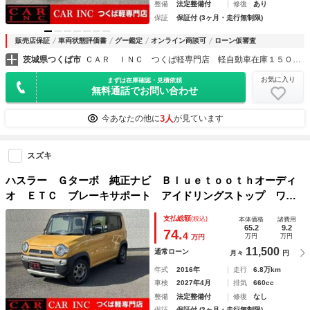
整備
法定整備付
修復
あり
保証
保証付 (3ヶ月・走行無制限)
販売店保証
車両状態評価書
グー鑑定
オンライン商談可
ローン仮審査
茨城県つくば市
ＣＡＲ ＩＮＣ つくば軽専門店 軽自動車在庫１５０台以上
お気に入り
まずは在庫確認・見積依頼
無料通話でお問い合わせ
3人
今あなたの他に
が見ています
スズキ
ハスラー Ｇターボ 純正ナビ Ｂｌｕｅｔｏｏｔｈオーディ
オ ＥＴＣ ブレーキサポート アイドリングストップ ワン
セグテレビ 前席シートヒーター オートライト スマートキ
支払総額
(税込)
本体価格
諸費用
ー プッシュスタート
65.2
9.2
74.
4
万円
万円
万円
11,500
通常ローン
月々
円
年式
2016年
走行
6.8万km
車検
2027年4月
排気
660cc
整備
法定整備付
修復
なし
保証
保証付 (3ヶ月・走行無制限)