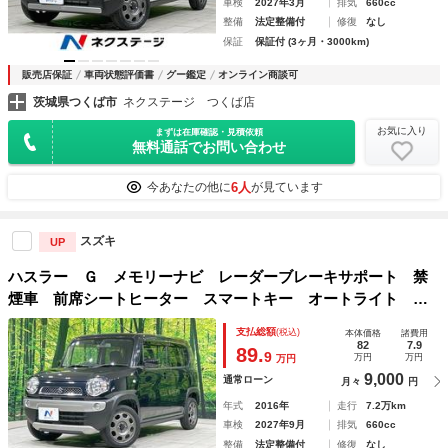
車検
2027年3月
排気
660cc
整備
法定整備付
修復
なし
保証
保証付 (3ヶ月・3000km)
販売店保証
車両状態評価書
グー鑑定
オンライン商談可
茨城県つくば市
ネクステージ つくば店
お気に入り
まずは在庫確認・見積依頼
無料通話でお問い合わせ
6人
今あなたの他に
が見ています
スズキ
UP
ハスラー Ｇ メモリーナビ レーダーブレーキサポート 禁
煙車 前席シートヒーター スマートキー オートライト Ｅ
ＴＣ 純正１５インチＡＷ 電動格納ミラー 盗難防止システ
支払総額
(税込)
本体価格
諸費用
ム アイドリングストップ機能 プライバシーＧ
82
7.9
89.
9
万円
万円
万円
9,000
通常ローン
月々
円
年式
2016年
走行
7.2万km
車検
2027年9月
排気
660cc
整備
法定整備付
修復
なし