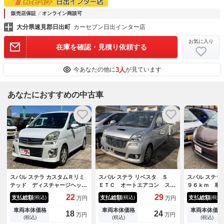
販売店保証
オンライン商談可
大分県速見郡日出町
カーセブン日出インター店
お気に入り
在庫を確認・見積り依頼する
3人
今あなたの他に
が見ています
あなたにおすすめの中古車
スバル ステラ カスタムＲリミ
スバル ステラ リベスタ Ｓ
スバル ステラ
テッド ディスチャージヘッド
ＥＴＣ オートエアコン スマ
９６ｋｍ 車
ライト スマートキー 純正１
ートキー アルミホイール
デジＴＶ Ｄ
22
29
支払総額
支払総額
支払総額
(税込)
(税込)
(税込)
万円
万円
４インチＡＷ 純正ＣＤ セキ
ミラーウィンカー
スエントリー
ュリティアラーム プライバシ
ラー オート
車両本体価格
車両本体価格
車両本体価格
18
24
万円
万円
ーガラス ウインカーミラー
リングストッ
(税込)
(税込)
(税込)