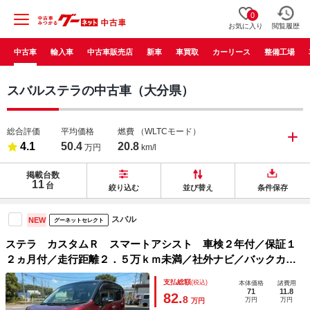
0
お気に入り
閲覧履歴
中古車
輸入車
中古車販売店
新車
車買取
カーリース
整備工場
スバルステラの中古車（大分県）
総合評価
平均価格
燃費
（WLTCモード）
4.1
50.4
20.8
万円
km/l
掲載台数
11
台
絞り込む
並び替え
条件保存
スバル
NEW
グーネットセレクト
ステラ カスタムＲ スマートアシスト 車検２年付／保証１
２ヵ月付／走行距離２．５万ｋｍ未満／社外ナビ／バックカメ
ラ／オートライト／ＬＥＤヘッドライト＆フォグランプ／衝突
支払総額
(税込)
本体価格
諸費用
被害軽減ブレーキ／新品ＥＴＣ／新品ドラレコ２カメラ／プッ
71
11.8
82.
8
万円
万円
万円
シュスタート