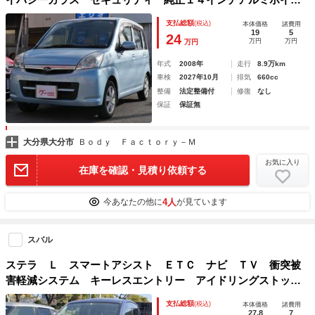
ル パワーウィンドウ
支払総額
(税込)
本体価格
諸費用
19
5
24
万円
万円
万円
年式
2008年
走行
8.9万km
車検
2027年10月
排気
660cc
整備
法定整備付
修復
なし
保証
保証無
大分県大分市
Ｂｏｄｙ Ｆａｃｔｏｒｙ－Ｍ
お気に入り
在庫を確認・見積り依頼する
4人
今あなたの他に
が見ています
スバル
ステラ Ｌ スマートアシスト ＥＴＣ ナビ ＴＶ 衝突被
害軽減システム キーレスエントリー アイドリングストッ
プ 電動格納ミラー ベンチシート ＣＶＴ 盗難防止システ
支払総額
(税込)
本体価格
諸費用
ム ＡＢＳ ＥＳＣ アルミホイール 衝突安全ボディ エア
27.8
7