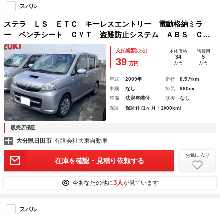
スバル
ステラ ＬＳ ＥＴＣ キーレスエントリー 電動格納ミラ
ー ベンチシート ＣＶＴ 盗難防止システム ＡＢＳ Ｃ
Ｄ 衝突安全ボディ エアコン パワーステアリング パワー
支払総額
(税込)
本体価格
諸費用
ウィンドウ
34
5
39
万円
万円
万円
年式
2009年
走行
8.5万km
車検
なし
排気
660cc
整備
法定整備付
修復
なし
保証
保証付 (1ヶ月・1000km)
販売店保証
大分県日田市
有限会社大東自動車
お気に入り
在庫を確認・見積り依頼する
3人
今あなたの他に
が見ています
スバル