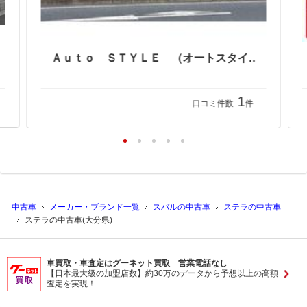
Ａｕｔｏ ＳＴＹＬＥ （オートスタイル）
1
口コミ件数
件
中古車
メーカー・ブランド一覧
スバルの中古車
ステラの中古車
ステラの中古車(大分県)
車買取・車査定はグーネット買取 営業電話なし
【日本最大級の加盟店数】約30万のデータから予想以上の高額
査定を実現！