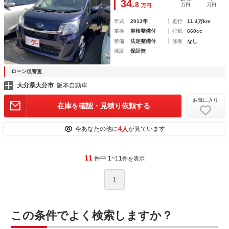
34.
8
万円
万円
万円
コン
年式
2013年
走行
11.4万km
車検
車検整備付
排気
660cc
整備
法定整備付
修復
なし
保証
保証無
ローン仮審査
大分県大分市
阪本自動車
お気に入り
在庫を確認・見積り依頼する
4人
今あなたの他に
が見ています
11
件中 1~11
件を表示
1
この条件でよく検索しますか？