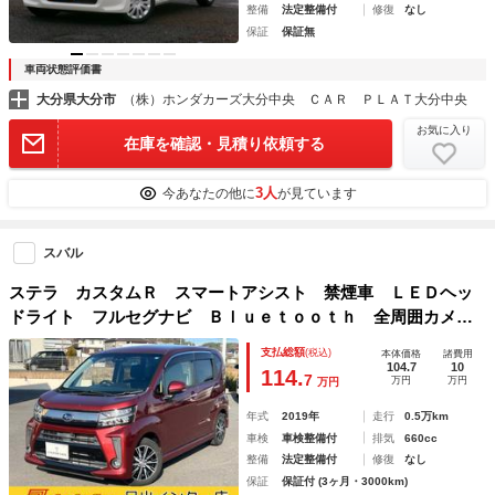
整備
法定整備付
修復
なし
保証
保証無
車両状態評価書
大分県大分市
（株）ホンダカーズ大分中央 ＣＡＲ ＰＬＡＴ大分中央
お気に入り
在庫を確認・見積り依頼する
3人
今あなたの他に
が見ています
スバル
ステラ カスタムＲ スマートアシスト 禁煙車 ＬＥＤヘッ
ドライト フルセグナビ Ｂｌｕｅｔｏｏｔｈ 全周囲カメ
ラ シートヒーター 衝突軽減ブレーキ アイドリングストッ
支払総額
(税込)
本体価格
諸費用
プ 横滑り防止装置
104.7
10
114.
7
万円
万円
万円
年式
2019年
走行
0.5万km
車検
車検整備付
排気
660cc
整備
法定整備付
修復
なし
保証
保証付 (3ヶ月・3000km)