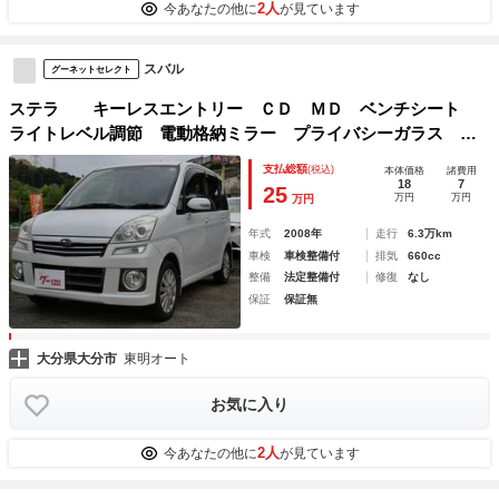
2人
今あなたの他に
が見ています
スバル
グーネットセレクト
ステラ キーレスエントリー ＣＤ ＭＤ ベンチシート
ライトレベル調節 電動格納ミラー プライバシーガラス 純
正１４インチアルミホイール
支払総額
(税込)
本体価格
諸費用
18
7
25
万円
万円
万円
年式
2008年
走行
6.3万km
車検
車検整備付
排気
660cc
整備
法定整備付
修復
なし
保証
保証無
大分県大分市
東明オート
お気に入り
2人
今あなたの他に
が見ています