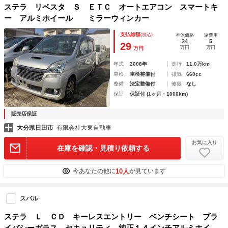
ステラ リベスタ Ｓ ＥＴＣ オートエアコン スマートキ
ー アルミホイール ミラーウィンカー
支払総額
(税込)
本体価格
諸費用
24
5
29
万円
万円
万円
年式
2008年
走行
11.0万km
車検
車検整備付
排気
660cc
整備
法定整備付
修復
なし
保証
保証付 (1ヶ月・1000km)
販売店保証
大分県日田市
有限会社大東自動車
お気に入り
在庫を確認・見積り依頼する
10人
今あなたの他に
が見ています
スバル
ステラ Ｌ ＣＤ キーレスエントリー ベンチシート プラ
イバシーガラス セキュリティ 純正１４インチアルミホイー