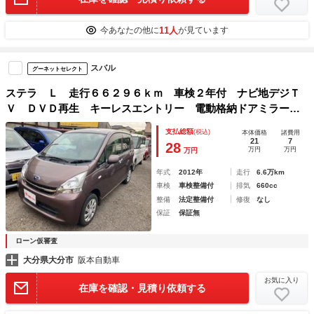
11人
今あなたの他に
が見ています
スバル
グーネットセレクト
ステラ Ｌ 走行６６２９６ｋｍ 車検２年付 ナビ地デジＴ
Ｖ ＤＶＤ再生 キーレスエントリー 電動格納ドアミラー
オートエアコン アイドリングストップ
支払総額
(税込)
本体価格
諸費用
21
7
28
万円
万円
万円
年式
2012年
走行
6.6万km
車検
車検整備付
排気
660cc
整備
法定整備付
修復
なし
保証
保証無
ローン仮審査
大分県大分市
阪本自動車
お気に入り
在庫を確認・見積り依頼する