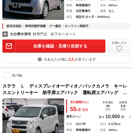
車検
車検整備付
排気
660cc
整備
法定整備付
修復
なし
保証
保証付 (3ヶ月・3000km)
販売店保証
車両状態評価書
グー鑑定
オンライン商談可
大分県中津市
軽専門店 松下モータース
お気に入り
在庫を確認・見積り依頼する
2人
今あなたの他に
が見ています
スバル
ステラ Ｌ ディスプレイオーディオ／バックカメラ キーレ
スエントリーキー 助手席エアバック 運転席エアバッグ 横
滑り防止 寒冷地仕様 エアコン パワーウィンドウ ＡＢ
支払総額
(税込)
本体価格
諸費用
Ｓ パワーステアリング 衝突安全ボディ
49
6.8
55.
8
万円
万円
万円
10,900
通常ローン
月々
円
年式
2017年
走行
6.6万km
車検
車検整備付
排気
660cc