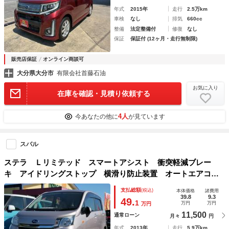
年式
2015年
走行
2.5万km
車検
なし
排気
660cc
整備
法定整備付
修復
なし
保証
保証付 (12ヶ月・走行無制限)
販売店保証
オンライン商談可
大分県大分市
有限会社首藤石油
お気に入り
在庫を確認・見積り依頼する
4人
今あなたの他に
が見ています
スバル
ステラ Ｌリミテッド スマートアシスト 衝突軽減ブレー
キ アイドリングストップ 横滑り防止装置 オートエアコ
ン ＣＤデッキ ベンチシート 電動格納ドアミラー 純正ア
支払総額
(税込)
本体価格
諸費用
ルミホイール
39.8
9.3
49.
1
万円
万円
万円
11,500
通常ローン
月々
円
年式
2013年
走行
5.9万km