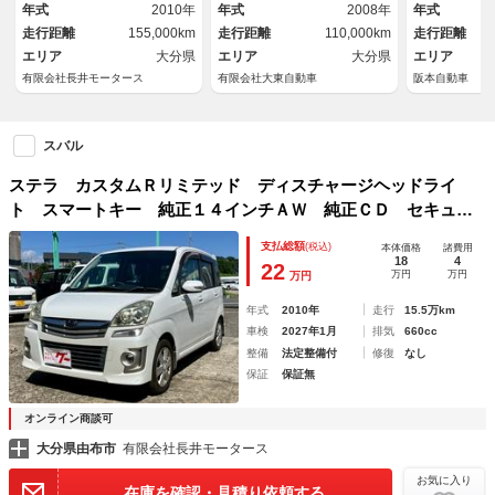
タコメーター ＥＴＣ Ｗエア
年式
2010年
年式
2008年
年式
バッグ ＡＢＳ
走行距離
155,000km
走行距離
110,000km
走行距離
エリア
大分県
エリア
大分県
エリア
有限会社長井モータース
有限会社大東自動車
阪本自動車
スバル
ステラ カスタムＲリミテッド ディスチャージヘッドライ
ト スマートキー 純正１４インチＡＷ 純正ＣＤ セキュリ
ティアラーム プライバシーガラス ウインカーミラー タコ
支払総額
(税込)
本体価格
諸費用
メーター ＥＴＣ Ｗエアバッグ ＡＢＳ
18
4
22
万円
万円
万円
年式
2010年
走行
15.5万km
車検
2027年1月
排気
660cc
整備
法定整備付
修復
なし
保証
保証無
オンライン商談可
大分県由布市
有限会社長井モータース
お気に入り
在庫を確認・見積り依頼する