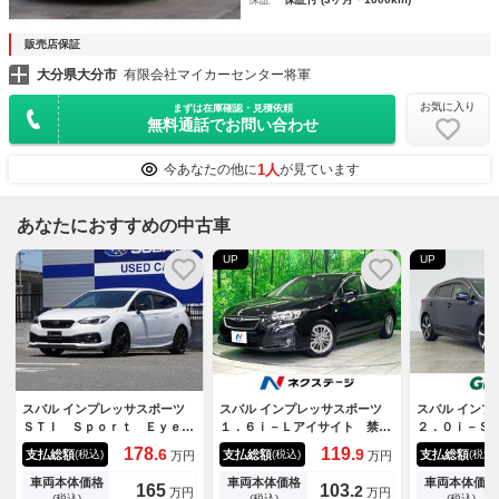
販売店保証
大分県大分市
有限会社マイカーセンター将軍
お気に入り
まずは在庫確認・見積依頼
無料通話でお問い合わせ
1人
今あなたの他に
が見ています
あなたにおすすめの中古車
UP
UP
スバル インプレッサスポーツ
スバル インプレッサスポーツ
スバル インプ
ＳＴＩ Ｓｐｏｒｔ ＥｙｅＳ
１．６ｉ－Ｌアイサイト 禁煙
２．０ｉ－Ｓ
ｉｇｈｔ搭載車 ＳＴＩスポー
車 バックカメラ メモリーナ
８インチＳＤ
178.
119.
6
9
支払総額
支払総額
支払総額
(税込)
(税込)
(税込)
万円
万円
ツ・純正ナビ・ドラレコ・ＥＴ
ビ 衝突軽減装置 レーダーク
Ｍ／フルセグ
Ｃ
ルーズ ドラレコ ＥＴＣ コ
Ｄ／ＳＤ／ｉ
車両本体価格
車両本体価格
車両本体価格
165
103.
2
万円
万円
ーナーセンサー フォグラン
ｔｏｏｔｈ）
(税込)
(税込)
(税込)