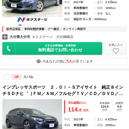
年式
2017年
走行
2.9万km
車検
車検整備付
排気
1600cc
整備
法定整備付
修復
なし
保証
保証付 (3ヶ月・3000km)
販売店保証
車両状態評価書
グー鑑定
オンライン商談可
大分県大分市
ネクステージ 大分鶴崎店
お気に入り
まずは在庫確認・見積依頼
無料通話でお問い合わせ
5人
今あなたの他に
が見ています
スバル
UP
インプレッサスポーツ ２．０ｉ－Ｓアイサイト 純正８イン
チＳＤナヒ゛（ＦＭ／ＡＭ／フルセグＴＶ／ＣＤ／ＤＶＤ／Ｓ
Ｄ／ｉＰｏｄ／Ｂｌｕｅｔｏｏｔｈ）ドライブレコーダー バ
支払総額
(税込)
本体価格
諸費用
ックカメラ ＥＴＣ 前席パワーシート 全車速追従機能付ク
104.9
9.9
114.
8
万円
万円
万円
ルーズコントロール
年式
2017年
走行
6.8万km
車検
車検整備付
排気
2000cc