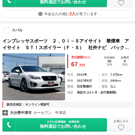
無料通話でお問い合わせ
2人
今あなたの他に
が見ています
スバル
インプレッサスポーツ ２．０ｉ－Ｓアイサイト 禁煙車 ア
イサイト ＳＴＩスポイラー（Ｆ・Ｓ） 社外ナビ バックカ
メラ Ｂｌｕｅｔｏｏｔｈ パドルシフト フォグランプ レ
支払総額
(税込)
本体価格
諸費用
ーダークルーズコントロール ＥＴＣ パワーシート １７イ
58
9
67
万円
万円
万円
ンチ純正ホイール
年式
2012年
走行
7.0万km
車検
2027年6月
排気
2000cc
整備
法定整備付
修復
なし
保証
保証付 (12ヶ月・走行無制限)
販売店保証
オンライン商談可
大分県中津市
カーセブン 中津店
お気に入り
まずは在庫確認・見積依頼
無料通話でお問い合わせ