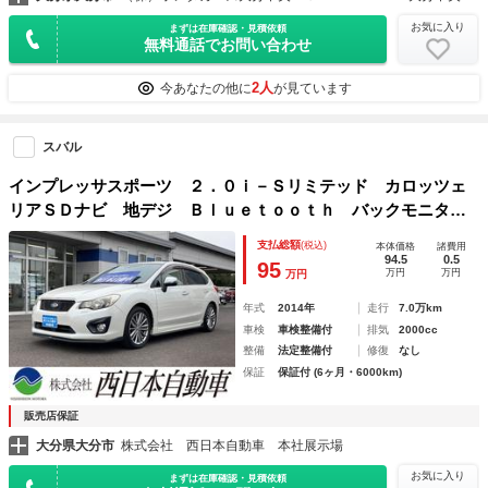
お気に入り
まずは在庫確認・見積依頼
無料通話でお問い合わせ
2人
今あなたの他に
が見ています
スバル
インプレッサスポーツ ２．０ｉ－Ｓリミテッド カロッツェ
リアＳＤナビ 地デジ Ｂｌｕｅｔｏｏｔｈ バックモニタ
ー 革巻きハンドル クルーズコントロール パドルシフト
支払総額
(税込)
本体価格
諸費用
前席パワーシート アイドリングストップ ＨＩＤ ＥＴＣ
94.5
0.5
95
万円
万円
万円
純正１７ＡＷ
年式
2014年
走行
7.0万km
車検
車検整備付
排気
2000cc
整備
法定整備付
修復
なし
保証
保証付 (6ヶ月・6000km)
販売店保証
大分県大分市
株式会社 西日本自動車 本社展示場
お気に入り
まずは在庫確認・見積依頼