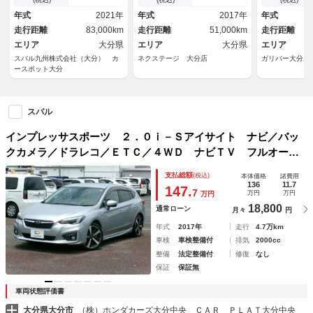
プ オートエアコン リモコン
ー バックカ
年式
2021年
年式
2017年
年式
キー ＵＳＢ電源 電動パーキ
席パワーシー
走行距離
83,000km
走行距離
51,000km
走行距離
ングブレーキ オートライト
能付クルーズ
エリア
大分県
エリア
大分県
エリア
スバル九州株式会社（大分） カ
ネクステージ 大分店
ガリバー大分店
ースポット大分
スバル
インプレッサスポーツ ２．０ｉ－Ｓアイサイト ナビ／バッ
クカメラ／ドラレコ／ＥＴＣ／４ＷＤ ナビＴＶ フルオート
エアコン ブルートゥースオーディオ 地デジフルセグ ＬＫ
支払総額
(税込)
本体価格
諸費用
Ａ アクティブクルーズコントロール 記録簿 サイドエアバ
136
11.7
147.
7
万円
万円
万円
ック パワーウィンドウ
18,800
通常ローン
月々
円
年式
2017年
走行
4.7万km
車検
車検整備付
排気
2000cc
整備
法定整備付
修復
なし
保証
保証無
車両状態評価書
大分県大分市
（株）ホンダカーズ大分中央 ＣＡＲ ＰＬＡＴ大分中央