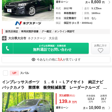
8,600
通常ローン
月々
円
年式
2017年
走行
5.1万km
車検
車検整備付
排気
1600cc
整備
法定整備付
修復
なし
保証
保証付 (3ヶ月・3000km)
販売店保証
車両状態評価書
グー鑑定
オンライン商談可
大分県大分市
ネクステージ 大分店
お気に入り
まずは在庫確認・見積依頼
無料通話でお問い合わせ
3人
今あなたの他に
が見ています
スバル
UP
インプレッサスポーツ １．６ｉ－Ｌアイサイト 純正ナビ
バックカメラ 禁煙車 衝突軽減装置 レーダークルーズ 踏
み間違い防止装置 ＬＥＤヘッド フルセグ Ｂｌｕｅｔｏｏ
支払総額
(税込)
本体価格
諸費用
ｔｈ再生 ＥＴＣ スマートキー オートライト／エアコン
123.2
16.7
139.
9
万円
万円
万円
電動格納ミラー
10,900
通常ローン
月々
円