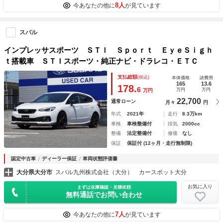
8人
今あなたの他に
が見ています
スバル
インプレッサスポーツ ＳＴＩ Ｓｐｏｒｔ ＥｙｅＳｉｇｈ
ｔ搭載車 ＳＴＩスポーツ・純正ナビ・ドラレコ・ＥＴＣ
支払総額
(税込)
本体価格
諸費用
165
13.6
178.
6
万円
万円
万円
22,700
通常ローン
月々
円
年式
2021年
走行
8.3万km
車検
車検整備付
排気
2000cc
整備
法定整備付
修復
なし
保証
保証付 (12ヶ月・走行無制限)
認定中古車
ディーラー保証
車両状態評価書
大分県大分市
スバル九州株式会社（大分） カースポット大分
お気に入り
まずは在庫確認・見積依頼
無料通話でお問い合わせ
7人
今あなたの他に
が見ています