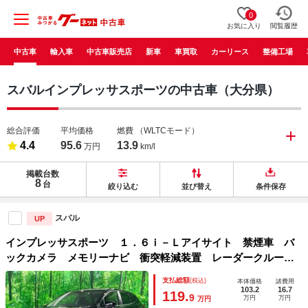
0
お気に入り
閲覧履歴
中古車
輸入車
中古車販売店
新車
車買取
カーリース
整備工場
スバルインプレッサスポーツの中古車（大分県）
総合評価
平均価格
燃費
（WLTCモード）
4.4
95.6
13.9
万円
km/l
掲載台数
8
台
絞り込む
並び替え
条件保存
スバル
UP
インプレッサスポーツ １．６ｉ－Ｌアイサイト 禁煙車 バ
ックカメラ メモリーナビ 衝突軽減装置 レーダークルー
ズ ドラレコ ＥＴＣ コーナーセンサー フォグランプ オ
支払総額
(税込)
本体価格
諸費用
ートエアコン リモコンキー ＵＳＢ電源 電動パーキングブ
103.2
16.7
119.
9
万円
万円
万円
レーキ オートライト