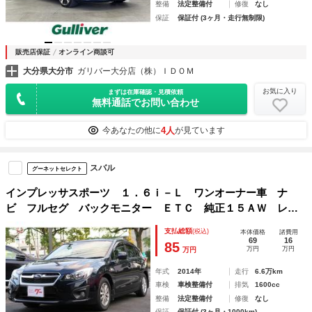
整備
法定整備付
修復
なし
保証
保証付 (3ヶ月・走行無制限)
販売店保証
オンライン商談可
大分県大分市
ガリバー大分店（株）ＩＤＯＭ
お気に入り
まずは在庫確認・見積依頼
無料通話でお問い合わせ
4人
今あなたの他に
が見ています
スバル
グーネットセレクト
インプレッサスポーツ １．６ｉ－Ｌ ワンオーナー車 ナ
ビ フルセグ バックモニター ＥＴＣ 純正１５ＡＷ レザ
ー調シートカバー キーレスエントリー アイドリングストッ
支払総額
(税込)
本体価格
諸費用
プ ＣＤ ＤＶＤ再生可能 車検整備付き 修復歴無し
69
16
85
万円
万円
万円
年式
2014年
走行
6.6万km
車検
車検整備付
排気
1600cc
整備
法定整備付
修復
なし
保証
保証付 (3ヶ月・1000km)