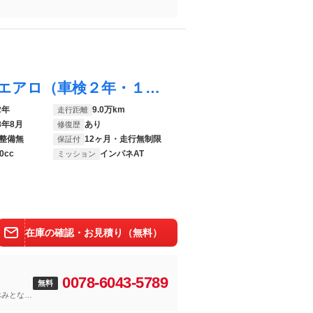
ルークス ハイウェイスター ４ＷＤ フルエアロ（車検２年・１年保証・新品バッテリー付）基本装備フル装備 両側スライド左電動ドア 社外モニターオーディオ ＤＶＤ再生 ＡＢＳ 純正１４インチＡＷ タイミングチェーンエンジン
2年
9.0万km
走行距離
8年8月
あり
修復歴
整備無
12ヶ月・走行無制限
保証付
0cc
インパネAT
ミッション
在庫の確認・お見積り（無料）
0078-6043-5789
無料
休みとなり