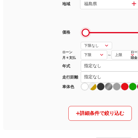
福島県
地域
マガジン
車カタログ
価格
自動車ローン
ローン
ロー
～
月々支払
頭金
保険
年式
レビュー
走行距離
車体色
価格相場
教習所
詳細条件で絞り込む
用語集