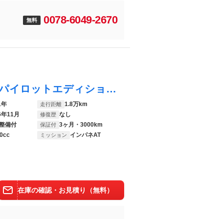
0078-6049-2670
無料
ルークス ハイウェイスター Ｇターボプロパイロットエディション 両側電動ドア 純正９型ナビ 全周囲カメラ 快適パックＡ 衝突軽減装置 ドラレコ 障害物センサー レーンキープ スマートキー ＬＥＤヘッド＆フォグ ＥＴＣ 電子サイドブレーキ オートブレーキホールド
1年
1.8万km
走行距離
6年11月
なし
修復歴
整備付
3ヶ月・3000km
保証付
0cc
インパネAT
ミッション
在庫の確認・お見積り（無料）