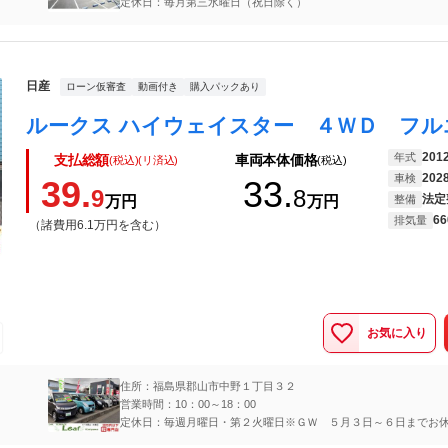
定休日：毎月第三水曜日（祝日除く）
日産
ローン仮審査
動画付き
購入パックあり
201
年式
支払総額
車両本体価格
(税込)(リ済込)
(税込)
202
車検
39.
33.
9
8
法定
万円
万円
整備
66
排気量
（諸費用6.1万円を含む）
お気に入り
住所：福島県郡山市中野１丁目３２
営業時間：10：00～18：00
定休日：毎週月曜日・第２火曜日※ＧＷ ５月３日～６日までお
ます