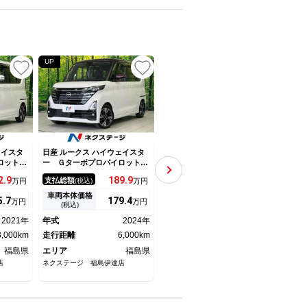
UP
ェイスタ
日産 ルークス ハイウェイスタ
日産 ルークス ハイウェイスタ
日産 
ロットエ
ー Ｇターボプロパイロットエ
ー Ｇターボプロパイロットエ
ー 
ドア 純
ディション 両側電動ドア 純
ディション ワンオーナー 純
証 
2.
9
189.
9
170
支払総額
支払総額
支払
万円
(税込)
万円
(税込)
万円
メラ 快
正９型ナビ 全周囲カメラ 衝
正メモリーナビ プロパイロッ
トキ
装置 ド
突軽減装置 禁煙車 ２トーン
ト アラウンドビューモニタ
ア 
車両本体価格
車両本体価格
車両
5.
7
179.
4
166.
9
万円
万円
万円
ー レー
カラー 合皮シート ドラレ
ー レーダークルーズ クリア
ビ 
(税込)
(税込)
ー ＬＥ
コ 障害物センサー レーンキ
ランスソナー 両側パワースラ
2021年
年式
2024年
年式
2024年
年式
ＴＣ 電
ープ スマートキー ＬＥＤヘ
イドドア ステアリングリモコ
ートブレ
8,000km
ッド＆フォグ ＥＴＣ オート
走行距離
6,000km
ン アイドリングストップ ビ
走行距離
19,000km
走行
ハイビーム
ルトインＥＴＣ
福島県
エリア
福島県
エリア
福島県
エリ
店
ネクステージ 福島伊達店
ガリバー福島鎌田店 （株）ＩＤ
川田商
ＯＭ