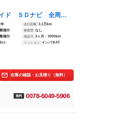
ルークス ハイウェイスター Ｘ 電動スライド ＳＤナビ 全周囲カメラ インテリジェントエマージェンシーブレーキ 禁煙車 コーナーセンサー レーンキープ スマートキー ＬＥＤヘッド ＥＴＣ オートハイビーム 車線逸脱警報 オートライト
2年
3.1万km
走行距離
整備付
なし
修復歴
整備付
3ヶ月・3000km
保証付
0cc
インパネAT
ミッション
在庫の確認・お見積り（無料）
0078-6049-5906
無料