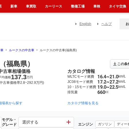
店
新車
車買取
カーリース
整備工場
車検
タイヤ交換
English
ヘルプ
お
古車
ルークスの中古車
ルークスの中古車(福島県)
（福島県）
この条
中古車相場価格
カタログ情報
137.3
16.4~21.0
km/L
WLTCモード燃費
平均価格
万円
17.2~27.2
km/L
JC08モード燃費
(中古車価格帯2.8~292.9万円)
19.0~22.5
km/L
10・15モード燃費
660
cc
排気量
相場表から探す
2020年3月~2025年9月（4577）
2009年12月~2013年3月（698）
カタログ情報を見る
モデル・
選択する
エンジン
ガソリン
ディー
グレード