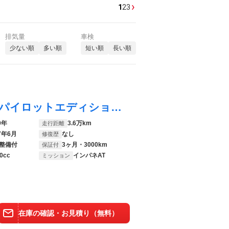
›
1
2
3
排気量
車検
少ない順
多い順
短い順
長い順
ルークス ハイウェイスター Ｇターボプロパイロットエディション インテリジェントエマージェンシーブレーキ プロパイロット ハンズフリー機能付き両側パワースライドドア アラウンドビューモニター 純正ナビ Ｂｌｕｅｔｏｏｔｈ接続 ＬＥＤヘッドライト
0年
3.6万km
走行距離
7年6月
なし
修復歴
整備付
3ヶ月・3000km
保証付
0cc
インパネAT
ミッション
在庫の確認・お見積り（無料）