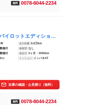
0078-6044-2234
無料
ルークス ハイウェイスター Ｇターボプロパイロットエディション 両側電動ドア 純正９型ナビ 全周囲カメラ 衝突軽減装置 禁煙車 ２トーンカラー 合皮シート ドラレコ 障害物センサー レーンキープ スマートキー ＬＥＤヘッド＆フォグ ＥＴＣ オートハイビーム
4年
0.6万km
走行距離
整備付
なし
修復歴
整備付
3ヶ月・3000km
保証付
0cc
インパネAT
ミッション
在庫の確認・お見積り（無料）
0078-6044-2234
無料