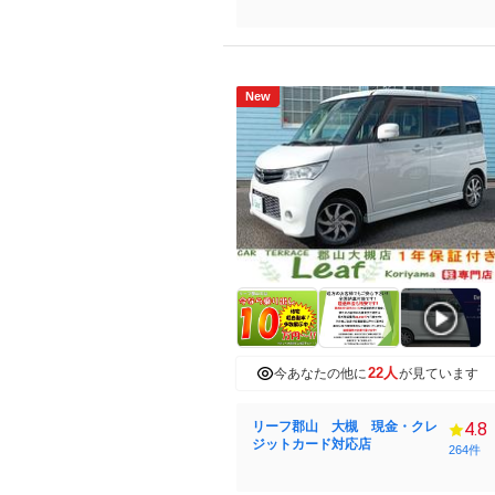
New
22人
今あなたの他に
が見ています
リーフ郡山 大槻 現金・クレ
4.8
ジットカード対応店
264件