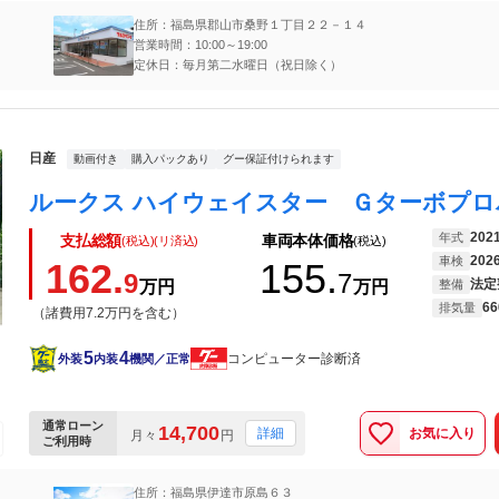
住所：福島県郡山市桑野１丁目２２－１４
営業時間：10:00～19:00
定休日：毎月第二水曜日（祝日除く）
日産
動画付き
購入パックあり
グー保証付けられます
202
年式
支払総額
車両本体価格
(税込)(リ済込)
(税込)
202
車検
162.
155.
9
7
法定
万円
万円
整備
66
排気量
（諸費用7.2万円を含む）
5
4
コンピューター診断済
外装
内装
機関／正常
通常ローン
14,700
お気に入り
詳細
月々
円
ご利用時
住所：福島県伊達市原島６３