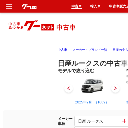
中古車
輸入車
中古車販売
新車
中古車
中古車
メーカー・ブランド一覧
日産の中
輸入車
日産ルークスの中古車
クルマ買取
モデルで絞り込む
カーリース
タイヤ交換
2009年12月~2013年3月（698）
2025年9月~（1089）
整備工場
メーカー
日産 ルークス
車種
車検