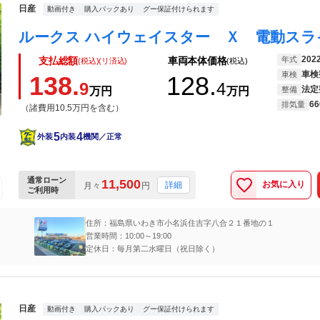
日産
動画付き
購入パックあり
グー保証付けられます
202
年式
支払総額
車両本体価格
(税込)(リ済込)
(税込)
車検
車検
138.
128.
9
4
法定
万円
万円
整備
66
排気量
（諸費用10.5万円を含む）
5
4
外装
内装
機関／正常
通常ローン
11,500
お気に入り
詳細
月々
円
ご利用時
住所：福島県いわき市小名浜住吉字八合２１番地の１
営業時間：10:00～19:00
定休日：毎月第二水曜日（祝日除く）
日産
動画付き
購入パックあり
グー保証付けられます