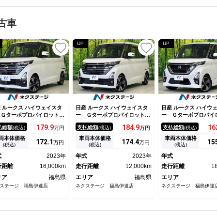
古車
UP
UP
 ルークス ハイウェイスタ
日産 ルークス ハイウェイスタ
日産 ルークス ハイウ
 Ｇターボプロパイロットエ
ー Ｇターボプロパイロットエ
ー Ｇターボプロパイ
ィション 両側電動ドア 純
ディション 両側電動ドア 純
ディション 両側電動
179.
9
184.
9
16
払総額
支払総額
支払総額
(税込)
万円
(税込)
万円
(税込)
９型ナビ 全周囲カメラ 寒
正９型ディスプレイオーディ
正９型ナビ 全周囲カ
地仕様 衝突軽減装置 禁煙
オ 全周囲カメラ 寒冷地仕
適パックＡ 衝突軽減
両本体価格
車両本体価格
車両本体価格
172.
1
174.
4
15
万円
万円
 合皮シート シートヒータ
様 衝突軽減装置 禁煙車 合
ラレコ 障害物センサ
(税込)
(税込)
(税込)
 ステアリングヒーター 障
皮シート シートヒーター 前
ンキープ スマートキ
式
2023年
年式
2023年
年式
物センサー スマートキー
後ドラレコ 障害物センサー
Ｄヘッド＆フォグ Ｅ
ＥＤヘッド ＥＴＣ デジタ
行距離
16,000km
スマートキー ＬＥＤヘッド
走行距離
12,000km
子サイドブレーキ オ
走行距離
1
インナーミラー
ＥＴＣ 置き型充電
ーキホールド
リア
福島県
エリア
福島県
エリア
ステージ 福島伊達店
ネクステージ 福島伊達店
ネクステージ 福島伊達