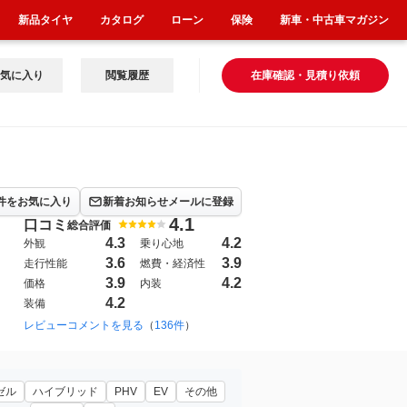
新品タイヤ
カタログ
ローン
保険
新車・中古車マガジン
気に入り
閲覧履歴
在庫確認・見積り依頼
件をお気に入り
新着お知らせメールに登録
4.1
口コミ
総合評価
4.3
4.2
外観
乗り心地
3.6
3.9
走行性能
燃費・経済性
3.9
4.2
価格
内装
4.2
装備
2025年9月~（1089）
レビューコメントを見る
（
136件
）
ゼル
ハイブリッド
PHV
EV
その他