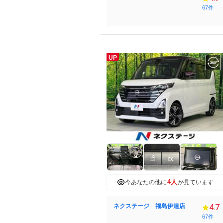
67件
UP
4人
今あなたの他に
が見ています
ネクステージ 福島伊達店
4.7
67件