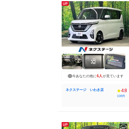
UP
6人
今あなたの他に
が見ています
ネクステージ いわき店
4.8
108件
UP