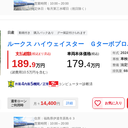
営業時間：10:00～20:00
定休日：毎月第三水曜日（祝日除く）
日産
動画付き
購入パックあり
グー保証付けられます
202
年式
支払総額
車両本体価格
(税込)(リ済込)
(税込)
車検
車検
189.
179.
9
4
法定
万円
万円
整備
66
排気量
（諸費用10.5万円を含む）
4
5
コンピューター診断済
外装
内装
機関／正常
通常ローン
14,400
お気に入り
詳細
月々
円
ご利用時
住所：福島県伊達市原島６３
営業時間：10:00～20:00