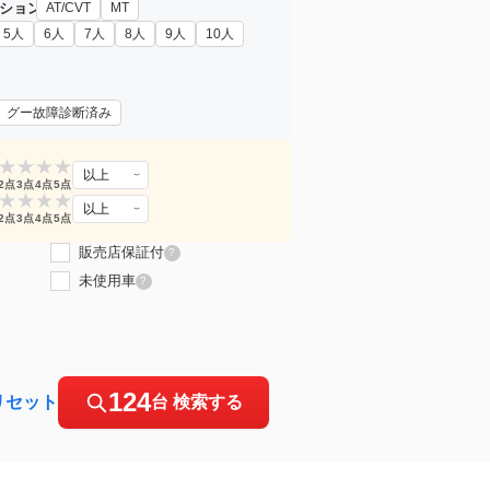
ション
AT/CVT
MT
5人
6人
7人
8人
9人
10人
グー故障診断済み
★
★
★
★
以上
2点
3点
4点
5点
★
★
★
★
以上
2点
3点
4点
5点
販売店保証付
?
未使用車
?
124
リセット
台 検索する