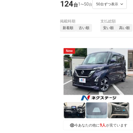
124
1
50
〜
台
台
掲載時期
支払総額
新着順
古い順
安い順
高い順
New
9人
今あなたの他に
が見ています