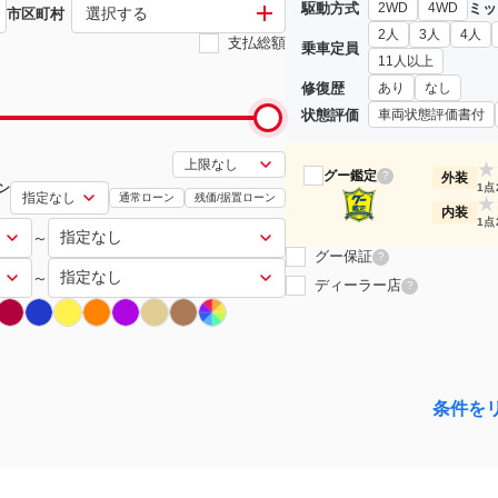
駆動方式
ミッ
2WD
4WD
選択する
市区町村
2人
3人
4人
支払総額
乗車定員
11人以上
修復歴
あり
なし
状態評価
車両状態評価書付
★
グー鑑定
?
外装
ン
1点
通常ローン
残価/据置ローン
★
内装
1点
～
グー保証
?
～
ディーラー店
?
条件を