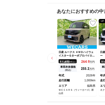
あなたにおすすめの中
UP
日産 ルークス ４ＷＤハイウェ
日産
イスターＧターボプロパイロッ
ー
トＥｄ 保証書／純正 ＳＤナ
デ
264.
9
支払総額
支
(税込)
万円
ビ／インテリジェントルームミ
正
ラー／両側電動スライドドア／
冷
車両本体価格
車
255.
2
万円
シートヒーター 前席／全方位
車
(税込)
モニター／車線逸脱防止支援シ
ー
年式
2026年
年
ステム／シート 合皮／プロパ
害
イロット／ヘッドランプ ＬＥ
走行距離
1,000km
Ｌ
走
Ｄ
ル
エリア
福島県
エ
ＷＥＣＡＲＳ（ウィーカーズ）郡
ネク
山店