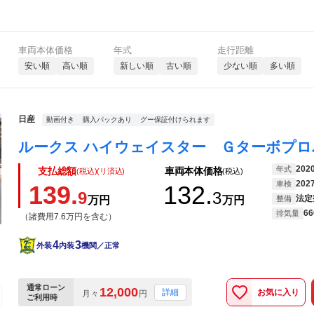
車両本体価格
年式
走行距離
安い順
高い順
新しい順
古い順
少ない順
多い順
日産
動画付き
購入パックあり
グー保証付けられます
202
年式
支払総額
車両本体価格
(税込)(リ済込)
(税込)
202
車検
139.
132.
9
3
法定
万円
万円
整備
66
排気量
（諸費用7.6万円を含む）
4
3
外装
内装
機関／正常
通常ローン
12,000
お気に入り
詳細
月々
円
ご利用時