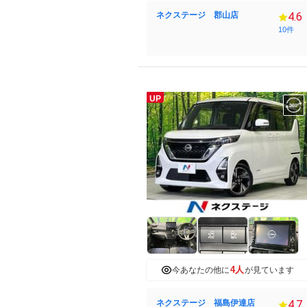
ネクステージ 郡山店
4.6
10件
UP
4人
今あなたの他に
が見ています
ネクステージ 福島伊達店
4.7