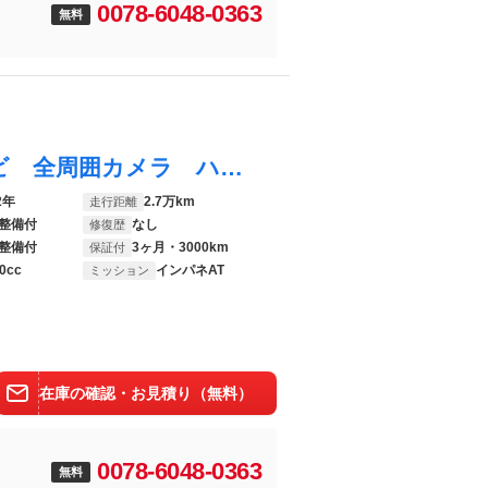
0078-6048-0363
無料
ルークス Ｘ ４ＷＤ 禁煙車 純正９型ナビ 全周囲カメラ ハンズフリーパワースライドドア 衝突軽減 ＥＴＣ Ｂｌｕｅｔｏｏｔｈ シートヒーター オートライト オートエアコン オートハイビーム スマートキー
2年
2.7万km
走行距離
整備付
なし
修復歴
整備付
3ヶ月・3000km
保証付
0cc
インパネAT
ミッション
在庫の確認・お見積り（無料）
0078-6048-0363
無料