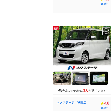
155件
UP
3人
今あなたの他に
が見ています
ネクステージ 秋田店
4.8
155件