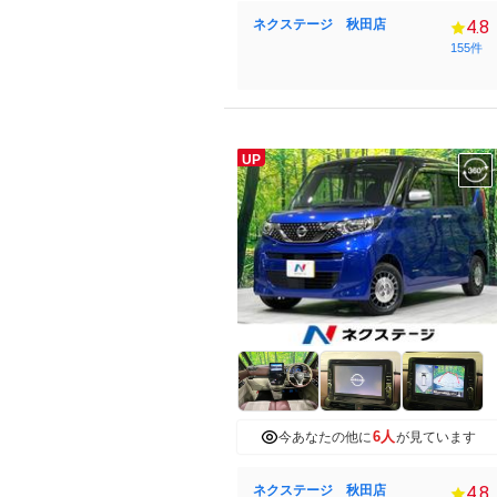
ネクステージ 秋田店
4.8
155件
UP
6人
今あなたの他に
が見ています
ネクステージ 秋田店
4.8