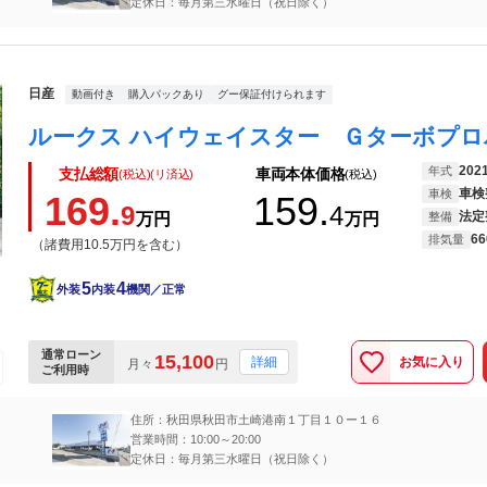
定休日：毎月第三水曜日（祝日除く）
日産
動画付き
購入パックあり
グー保証付けられます
202
年式
支払総額
車両本体価格
(税込)(リ済込)
(税込)
車検
車検
169.
159.
9
4
法定
万円
万円
整備
66
排気量
（諸費用10.5万円を含む）
5
4
外装
内装
機関／正常
通常ローン
15,100
お気に入り
詳細
月々
円
ご利用時
住所：秋田県秋田市土崎港南１丁目１０ー１６
営業時間：10:00～20:00
定休日：毎月第三水曜日（祝日除く）