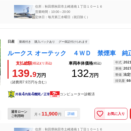
住所：秋田県秋田市土崎港南１丁目１０ー１６
営業時間：10:00～20:00
定休日：毎月第三水曜日（祝日除く）
日産
動画付き
購入パックあり
グー保証付けられます
202
年式
支払総額
車両本体価格
(税込)(リ済込)
(税込)
202
車検
139.
132
9
法定
万円
万円
整備
66
排気量
（諸費用7.9万円を含む）
4
4
コンピューター診断済
外装
内装
機関／正常
通常ローン
11,900
お気に入り
詳細
月々
円
ご利用時
住所：秋田県秋田市土崎港南１丁目１０ー１６