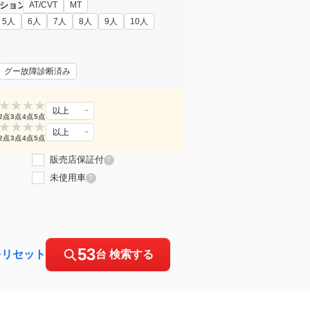
ション
AT/CVT
MT
5人
6人
7人
8人
9人
10人
グー故障診断済み
★
★
★
★
以上
2点
3点
4点
5点
★
★
★
★
以上
2点
3点
4点
5点
販売店保証付
?
未使用車
?
53
をリセット
台 検索する