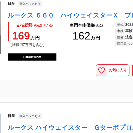
日産
購入パックあり
202
年式
支払総額
車両本体価格
(税込)(リ済込)
(税込)
車検
車検
169
162
法定
万円
万円
整備
66
排気量
（諸費用7万円を含む）
お気に入り
日産
購入パックあり