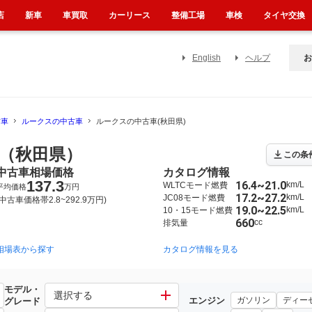
店
新車
車買取
カーリース
整備工場
車検
タイヤ交換
English
ヘルプ
お
古車
ルークスの中古車
ルークスの中古車(秋田県)
（秋田県）
この条
中古車相場価格
カタログ情報
137.3
16.4~21.0
km/L
WLTCモード燃費
平均価格
万円
17.2~27.2
km/L
JC08モード燃費
(中古車価格帯2.8~292.9万円)
19.0~22.5
km/L
10・15モード燃費
660
cc
排気量
相場表から探す
2020年3月~2025年9月（4577）
2009年12月~2013年3月（698）
カタログ情報を見る
モデル・
選択する
エンジン
ガソリン
ディー
グレード