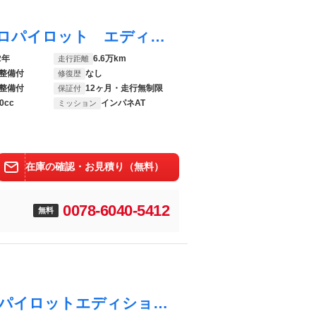
ルークス ６６０ ハイウェイスターＸ プロパイロット エディション ４ アラビュー・エマブレ・プロパイロット 両側パワースライドド エマージェンシブレーキ アラウンドビューモニタ 車線逸脱警報 アダプティブクルーズコントロール ナビＴＶ 地デジＴＶ ＡＷ ＥＴＣ搭載
2年
6.6万km
走行距離
整備付
なし
修復歴
整備付
12ヶ月・走行無制限
保証付
0cc
インパネAT
ミッション
在庫の確認・お見積り（無料）
0078-6040-5412
無料
ルークス ハイウェイスター Ｇターボプロパイロットエディション 衝突軽減 両側ハンズフリーオートスライドドア ＬＥＤヘッドライト 純正ディスプレイオーディオ（ＡＭ／ＦＭ／ＵＳＢ） アラウンドビューモニター スマートキー 純正エンジンスターター アイドリングストップ