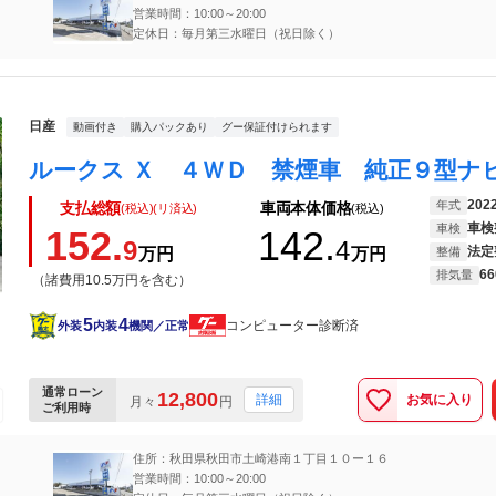
営業時間：10:00～20:00
定休日：毎月第三水曜日（祝日除く）
日産
動画付き
購入パックあり
グー保証付けられます
202
年式
支払総額
車両本体価格
(税込)(リ済込)
(税込)
車検
車検
152.
142.
9
4
法定
万円
万円
整備
66
排気量
（諸費用10.5万円を含む）
5
4
コンピューター診断済
外装
内装
機関／正常
通常ローン
12,800
お気に入り
詳細
月々
円
ご利用時
住所：秋田県秋田市土崎港南１丁目１０ー１６
営業時間：10:00～20:00