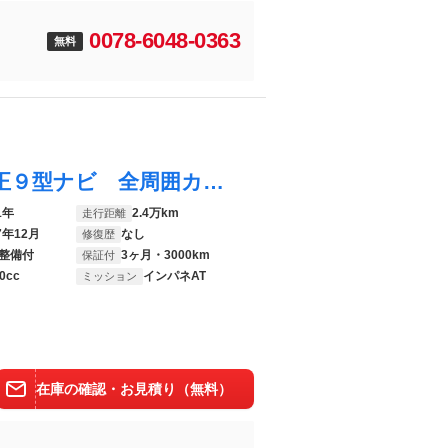
0078-6048-0363
無料
ルークス オーテック ４ＷＤ 禁煙車 純正９型ナビ 全周囲カメラ 両側電動ドア 衝突軽減 ドラレコ ＥＴＣ クリアランスソナー 前席シートヒーター オートライト オートハイビーム オートエアコン スマートキー
1年
2.4万km
走行距離
7年12月
なし
修復歴
整備付
3ヶ月・3000km
保証付
0cc
インパネAT
ミッション
在庫の確認・お見積り（無料）