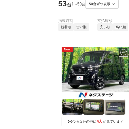
53
1
50
〜
台
台
掲載時期
支払総額
新着順
古い順
安い順
高い順
New
4人
今あなたの他に
が見ています