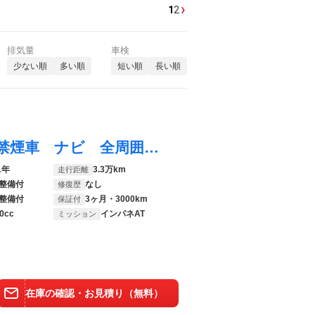
›
1
2
排気量
車検
少ない順
多い順
短い順
長い順
ルークス ハイウェイスター Ｘ ４ＷＤ 禁煙車 ナビ 全周囲カメラ ハンズフリー電動ドア シートヒーター ＬＥＤヘッド ＬＥＤフォグライト Ｂｌｕｅｔｏｏｔｈ フルセグ 衝突軽減 クリアランスソナー オートライト
1年
3.3万km
走行距離
整備付
なし
修復歴
整備付
3ヶ月・3000km
保証付
0cc
インパネAT
ミッション
在庫の確認・お見積り（無料）