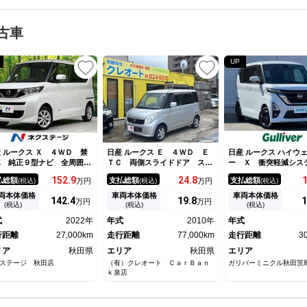
古車
UP
 ルークス Ｘ ４ＷＤ 禁
日産 ルークス Ｅ ４ＷＤ Ｅ
日産 ルークス ハイウ
車 純正９型ナビ 全周囲カ
ＴＣ 両側スライドドア スマ
ー Ｘ 衝突軽減シス
ラ ハンズフリーパワースラ
ートキー 電動格納ミラー シ
ＥＤヘッドライト 片
152.
9
24.
8
払総額
支払総額
支払総額
(税込)
万円
(税込)
万円
(税込)
ドドア 衝突軽減 ＥＴＣ
ートヒーター ベンチシート
フリーオートスライド
ｌｕｅｔｏｏｔｈ シートヒ
ＣＶＴ 盗難防止システム Ａ
ラウンドビューモニタ
両本体価格
車両本体価格
車両本体価格
142.
4
19.
8
1
万円
万円
ター オートライト オート
ＢＳ ＣＤ アルミホイール
純正アルミ スマート
(税込)
(税込)
(税込)
アコン オートハイビーム
衝突安全ボディ エアコン パ
イドリングストップ 
式
2022年
年式
2010年
年式
マートキー
ワーステアリング
スタート 車線逸脱警
行距離
27,000km
走行距離
77,000km
ム 保証書
走行距離
3
リア
秋田県
エリア
秋田県
エリア
ステージ 秋田店
（有）クレオート ＣａｒＢａｎ
ガリバーミニクル秋田茨
ｋ泉店