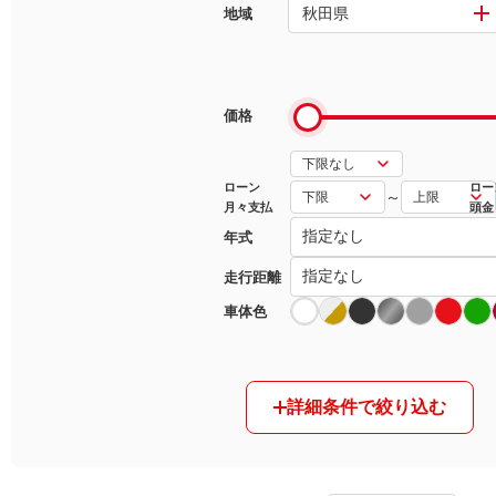
秋田県
地域
マガジン
車カタログ
価格
自動車ローン
ローン
ロー
～
月々支払
頭金
保険
年式
レビュー
走行距離
車体色
価格相場
教習所
詳細条件で絞り込む
用語集