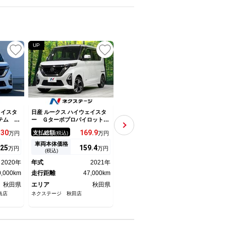
UP
UP
ェイスタ
日産 ルークス ハイウェイスタ
日産 ルークス ハイウェイスタ
日産 
テム Ｌ
ー Ｇターボプロパイロットエ
ーＧタボアバンクロムプロパイ
ＷＤ
側ハンズ
ディション ４ＷＤ 禁煙車
ロットＥＤ ターボ車 純正メ
全周
130
169.
9
164.
8
支払総額
支払総額
支払
万円
(税込)
万円
(税込)
万円
ドア ア
両側電動ドア 純正９型ナビ
ーカーＯＰナビ フルセグＴＶ
衝突
ー 日産
全周囲カメラ 衝突軽減 レー
／Ｂｌｕｅｔｏｏｔｈ ビルト
クリ
車両本体価格
車両本体価格
車両
25
159.
4
161.
7
万円
万円
万円
キー ア
ダークルーズ シートヒータ
インＥＴＣ アラウンドビュー
トヒ
(税込)
(税込)
プッシュ
ー コーナーセンサー スマー
モニター 前後コーナーセンサ
ート
2020年
年式
2021年
年式
2023年
年式
報システ
トキー ＬＥＤヘッド ＥＴ
ー プロパイロット 前後ドラ
ン 
0,000km
Ｃ 純正１５インチアルミ
走行距離
47,000km
イブレコーダー 両側パワース
走行距離
50,000km
走行
ライドドア
秋田県
エリア
秋田県
エリア
秋田県
エリ
島店
ネクステージ 秋田店
ガリバー横手店
ネクス