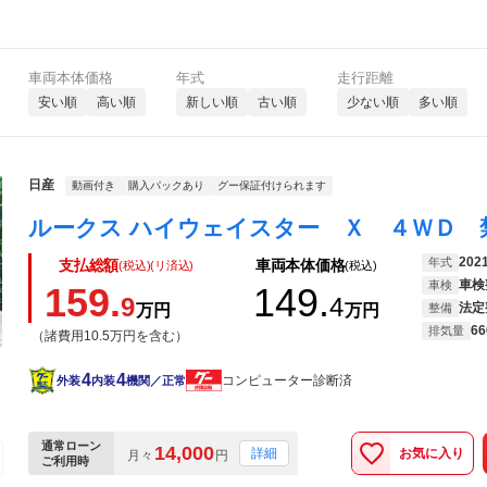
車両本体価格
年式
走行距離
安い順
高い順
新しい順
古い順
少ない順
多い順
日産
動画付き
購入パックあり
グー保証付けられます
202
年式
支払総額
車両本体価格
(税込)(リ済込)
(税込)
車検
車検
159.
149.
9
4
法定
万円
万円
整備
66
排気量
（諸費用10.5万円を含む）
4
4
コンピューター診断済
外装
内装
機関／正常
通常ローン
14,000
お気に入り
詳細
月々
円
ご利用時