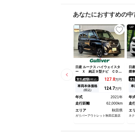
あなたにおすすめの中
UP
日産 ルークス ハイウェイスタ
日産
ー Ｘ 純正９型ナビ ＣＤ
煙
ＤＶＤ Ｂｌｕｅｔｏｏｔｈ
メ
127.
8
支払総額
支
(税込)
万円
フルセグ 全方位カメラ ＥＴ
イ
Ｃ ドラレコ 両側電動ドア
Ｂ
車両本体価格
車
124.
7
万円
ハンズフリー電動スライドド
ー
(税込)
ア リヤシーリングファン シ
エ
年式
2021年
年
ートヒーター ＬＥＤオートヘ
ス
ッドライト
走行距離
62,000km
走
エリア
秋田県
エ
ガリバーアウトレット秋田広面店
ネク