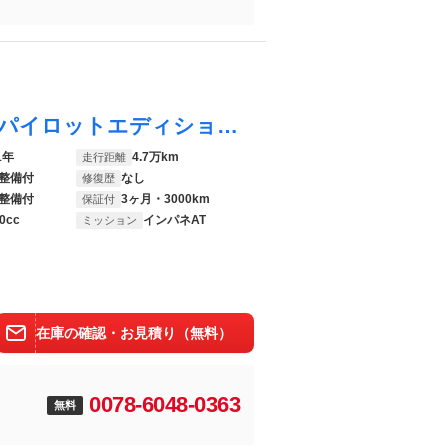
ルークス ハイウェイスター Ｇターボプロパイロットエディション ４ＷＤ 禁煙車 両側電動ドア 純正９型ナビ 全周囲カメラ 衝突軽減 レーダークルーズ シートヒーター コーナーセンサー スマートキー ＬＥＤヘッド ＥＴＣ 純正１５インチアルミ
1年
4.7万km
走行距離
整備付
なし
修復歴
整備付
3ヶ月・3000km
保証付
0cc
インパネAT
ミッション
在庫の確認・お見積り（無料）
0078-6048-0363
無料