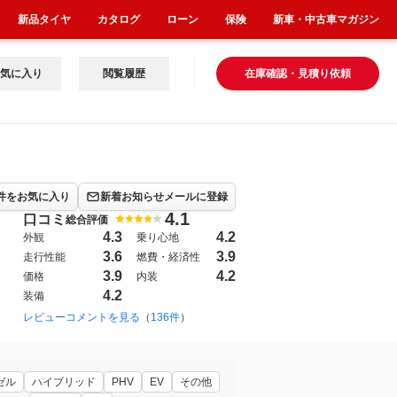
新品タイヤ
カタログ
ローン
保険
新車・中古車マガジン
気に入り
閲覧履歴
在庫確認・見積り依頼
件をお気に入り
新着お知らせメールに登録
4.1
口コミ
総合評価
4.3
4.2
外観
乗り心地
3.6
3.9
走行性能
燃費・経済性
3.9
4.2
価格
内装
4.2
装備
2025年9月~（1089）
レビューコメントを見る
（
136件
）
ゼル
ハイブリッド
PHV
EV
その他