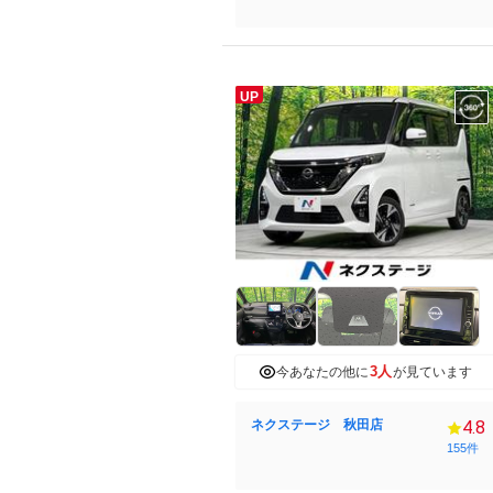
UP
3人
今あなたの他に
が見ています
ネクステージ 秋田店
4.8
155件