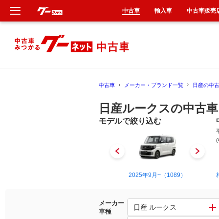
中古車
輸入車
中古車販売
新車
中古車
中古車
メーカー・ブランド一覧
日産の中
輸入車
日産ルークスの中古車
クルマ買取
モデルで絞り込む
カーリース
タイヤ交換
2009年12月~2013年3月（698）
2025年9月~（1089）
整備工場
メーカー
日産 ルークス
車種
車検