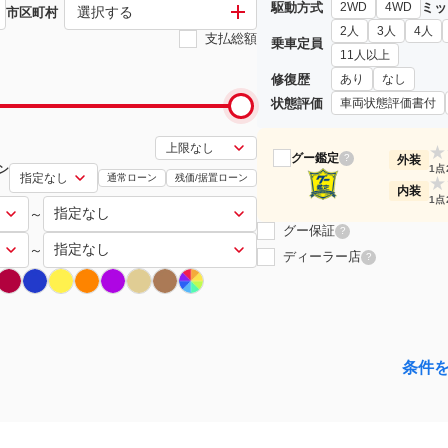
駆動方式
ミッ
2WD
4WD
選択する
市区町村
2人
3人
4人
支払総額
乗車定員
11人以上
修復歴
あり
なし
状態評価
車両状態評価書付
★
グー鑑定
?
外装
ン
1点
通常ローン
残価/据置ローン
★
内装
1点
～
グー保証
?
～
ディーラー店
?
条件