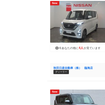
New
4人
今あなたの他に
が見ています
秋田日産自動車（株） 臨海店
ディーラー
New