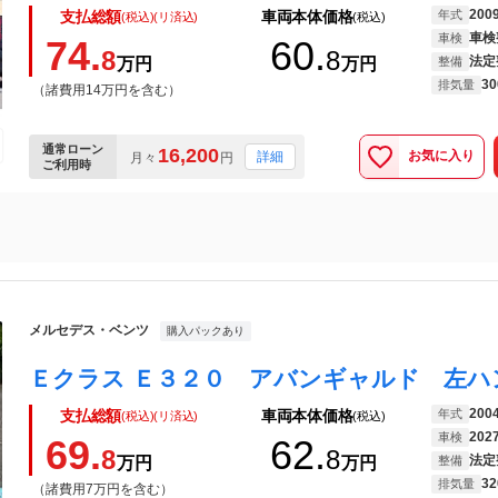
200
年式
支払総額
車両本体価格
(税込)(リ済込)
(税込)
車検
車検
74.
60.
8
8
法定
万円
万円
整備
30
排気量
（諸費用14万円を含む）
通常ローン
16,200
お気に入り
詳細
月々
円
ご利用時
メルセデス・ベンツ
購入パックあり
200
年式
支払総額
車両本体価格
(税込)(リ済込)
(税込)
202
車検
69.
62.
8
8
法定
万円
万円
整備
32
排気量
（諸費用7万円を含む）