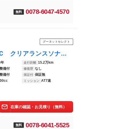
0078-6047-4570
無料
グーネットセレクト
Ｅクラス Ｅ３５０ アバンギャルド ＥＴＣ クリアランスソナー オートクルーズコントロール ＴＶ アルミホイール ＨＩＤ サンルーフ ＡＴ シートヒーター 盗難防止システム パワーシート ＣＤ 記録簿 ＡＢＳ ＥＳＣ エアコン
8年
15.2万km
走行距離
整備付
なし
修復歴
整備付
保証無
保証付
00cc
AT7速
ミッション
在庫の確認・お見積り（無料）
0078-6041-5525
無料