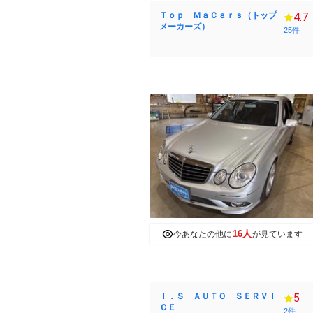
Ｔｏｐ ＭａＣａｒｓ（トップ
4.7
メーカーズ）
25件
16人
今あなたの他に
が見ています
Ｉ．Ｓ ＡＵＴＯ ＳＥＲＶＩ
5
ＣＥ
2件