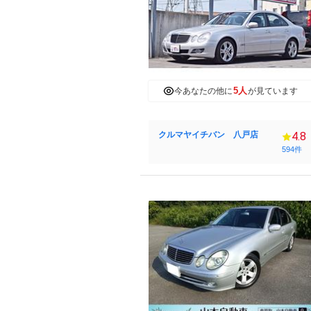
5人
今あなたの他に
が見ています
クルマヤイチバン 八戸店
4.8
594件