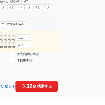
ション
AT/CVT
MT
5人
6人
7人
8人
9人
10人
グー故障診断済み
★
★
★
★
以上
2点
3点
4点
5点
★
★
★
★
以上
2点
3点
4点
5点
販売店保証付
?
未使用車
?
32
をリセット
台 検索する