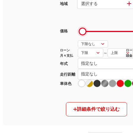
選択する
地域
マガジン
車カタログ
価格
自動車ローン
ローン
ロー
～
月々支払
頭金
保険
年式
レビュー
走行距離
車体色
価格相場
教習所
詳細条件で絞り込む
用語集