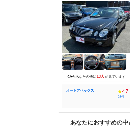
13人
今あなたの他に
が見ています
オートアペックス
4.7
26件
あなたにおすすめの中