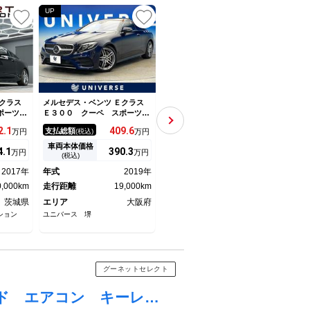
UP
UP
クラス
メルセデス・ベンツ Ｅクラス
メルセデス・ベンツ Ｅクラス
メルセ
スポーツ
Ｅ３００ クーペ スポーツ
Ｅ２２０ｄ アバンギャルド
Ｅ４
ィングル
エクスクルーシブパッケージ
スポーツ レーダーセーフティ
ペ 
2.
1
409.
6
232.
4
支払総額
支払総額
支払
万円
(税込)
万円
(税込)
万円
 レーダ
サンルーフ シートベンチレー
ＰＫＧ ハーフレザーシート
ワー
ジ Ｂｕ
ション レーダーセーフティパ
前席パワーシート 前席シート
エア
車両本体価格
車両本体価格
車両
4.
1
390.
3
218.
1
万円
万円
万円
Ｄ 純正
ッケージ ナッパ革シート 純
ヒーター オートハイビーム
グＴ
(税込)
(税込)
カメラ
正１９インチアルミホイール
全周囲カメラ 純正ＨＤＤナ
Ｃ 
2017年
年式
2019年
年式
2017年
年式
レコ Ｌ
ヘッドアップディスプレイ マ
ビ 地デジＴＶ 純正１９イン
ンク
0,000km
ルチビームＬＥＤ 全周囲カメ
走行距離
19,000km
チＡＷ 電動リアゲート キー
走行距離
56,000km
走行
ラ
レス 禁煙車
茨城県
エリア
大阪府
エリア
大阪府
エリ
ション
ユニバース 堺
ユニバース 堺
ＬＩＢ
本店
グーネットセレクト
Ｅクラス Ｅ３２０ ＣＤＩ アバンギャルド エアコン キーレス ＡＢＳ パワーシート レザーシート ＥＴＣ アルミホイール エアバック シートヒーター パワステ パワーウインド ＤＶＤ ＨＤＤナビ