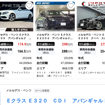
セデス・ベンツ Ｅクラス
メルセデス・ベンツ Ｅクラス
メルセデス・ベンツ Ｅ
２００ アバンギャルド レ
Ｅ２２０ｄ アバンギャルド
Ｅ２００ クーペ 
ーパッケージ 黒本革シー
ＡＭＧライン ＥＸＣＰ 黒
パノラミックスライデ
174.
9
298
27
払総額
支払総額
支払総額
(税込)
万円
(税込)
万円
(税込)
 Ｂｕｒｍｅｓｔｅｒスピー
革 ＨＤＤナビ３６０度カメ
ーフ 黒レザーシート
ー ６ヶ月走行距離無制限保
ラ 中期ステア Ｍｅコネク
ーセーフティパッケー
両本体価格
車両本体価格
車両本体価格
166.
5
288
25
万円
万円
付 純正１２．３インチナ
ト ＨＵＤ Ｂｕｒｍｅｓｔｅ
ｒｍｅｓｔｅｒ ＨＵ
(税込)
(税込)
(税込)
 禁煙車 アラウンドビュー
ｒ エアバランスＰ Ｓヒータ
ナビ ＴＶ ３６０°
式
2016年
年式
2019年
年式
ニター アダプティブクルー
ー マルチビームＬＥＤ 自動
シートヒーター ドラ
コントロール パーキングア
行距離
44,000km
トランク Ｐアシスト 禁煙
走行距離
47,000km
ＥＤ ＥＴＣ２．０
走行距離
5
スト
社外パナメリカーナグリル
リア
愛知県
エリア
神奈川県
エリア
車専門店 ファイントラスト
ＡＶＩＸ ＩＭＰＯＲＴ 多摩若
つくばインポートセレク
井店
葉台店 （株）アビックスコーポ
レーション
メルセデス・ベンツ
ローン仮審査