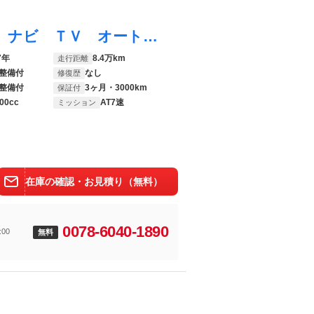
Ｅクラス Ｅ３００ ワンオーナー ＥＴＣ ナビ ＴＶ オートクルーズコントロール ＡＴ ＨＩＤ 盗難防止システム ＡＢＳ ＥＳＣ エアコン パワーステアリング パワーウィンドウ
7年
8.4万km
走行距離
整備付
なし
修復歴
整備付
3ヶ月・3000km
保証付
00cc
AT7速
ミッション
在庫の確認・お見積り（無料）
0078-6040-1890
00
無料