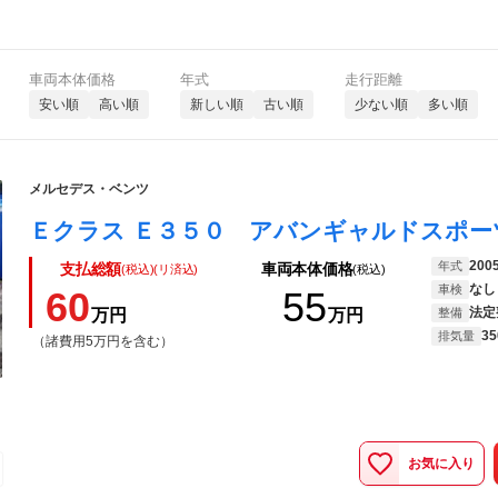
車両本体価格
年式
走行距離
安い順
高い順
新しい順
古い順
少ない順
多い順
メルセデス・ベンツ
200
年式
支払総額
車両本体価格
(税込)(リ済込)
(税込)
なし
車検
60
55
法定
万円
万円
整備
35
排気量
（諸費用5万円を含む）
お気に入り