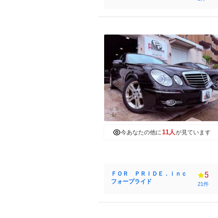
11人
今あなたの他に
が見ています
ＦＯＲ ＰＲＩＤＥ．ｉｎｃ
5
フォープライド
21件