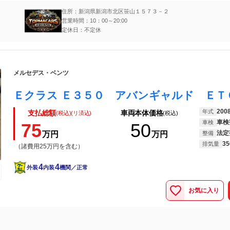
住所：新潟県新潟市北区笹山１５７３－２
営業時間：10：00～20:00
定休日：不定休
メルセデス・ベンツ
200
年式
支払総額
車両本体価格
(税込)(リ済込)
(税込)
車検
車検
75
50
法定
万円
万円
整備
35
排気量
（諸費用25万円を含む）
4
4
外装
内装
機関／正常
お気に入り