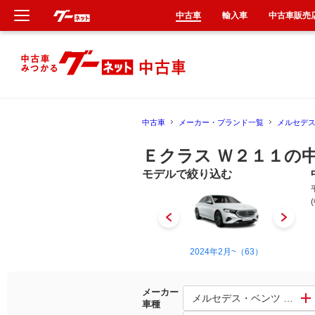
中古車
輸入車
中古車販売
新車
中古車
中古車
メーカー・ブランド一覧
メルセデ
輸入車
Ｅクラス Ｗ２１１の
クルマ買取
モデルで絞り込む
カーリース
タイヤ交換
1993年10月~1995年10月（27）
2024年2月~（63）
整備工場
メーカー
メルセデス・ベンツ Ｅクラ
車種
車検