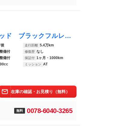
Ｅクラス Ｅ３００ アバンギャルドリミテッド ブラックフルレザー ウッドパネルインテリア ＥＴＣ 純正ナビ シートヒーター メモリー機能付きパワーシート パークトロニック クルコン 前後ドラレコ シートヒーター キセノンヘッドライト
7後
5.4万km
走行距離
整備付
なし
修復歴
整備付
1ヶ月・1000km
保証付
00cc
AT
ミッション
在庫の確認・お見積り（無料）
0078-6040-3265
無料