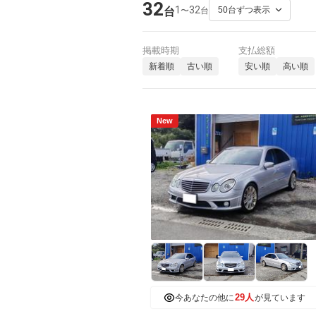
32
1
32
〜
台
台
掲載時期
支払総額
新着順
古い順
安い順
高い順
New
29人
今あなたの他に
が見ています