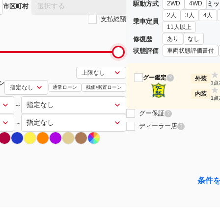
駆動方式
ミッ
2WD
4WD
選択する
市区町村
2人
3人
4人
支払総額
乗車定員
11人以上
修復歴
あり
なし
状態評価
車両状態評価書付
★
グー鑑定
?
外装
ン
1点
通常ローン
残価/据置ローン
★
内装
1点
～
グー保証
?
～
ディーラー店
?
条件