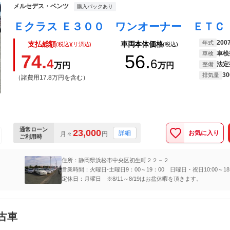
メルセデス・ベンツ
購入パックあり
200
年式
支払総額
車両本体価格
(税込)(リ済込)
(税込)
車検
車検
74.
56.
4
6
法定
万円
万円
整備
30
排気量
（諸費用17.8万円を含む）
通常ローン
23,000
お気に入り
詳細
月々
円
ご利用時
住所：静岡県浜松市中央区初生町２２－２
営業時間：火曜日-土曜日9：00～19：00 日曜日・祝日10:00～18:
定休日：月曜日 ※8/11～8/19はお盆休暇を頂きます。
古車