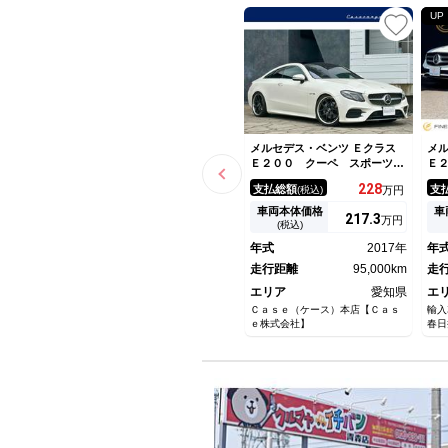
UP
メルセデス・ベンツ Ｅクラス
メル
Ｅ２００ クーペ スポーツ
Ｅ
レザーＰＫＧ パノラミックス
ザ
228
支払総額
支
(税込)
万円
ライディングルーフ ブルメス
ト
ターサウンドシステム エアバ
カ
車両本体価格
車
217.
3
万円
ランスＰＫＧ レーダーセーフ
証
(税込)
ティーＰＫＧ 赤黒革シート
ビ
年式
2017年
年
パノラミックビューモニター
モ
パフュームアトマイザー
走行距離
95,000km
ズ
走
シ
エリア
愛知県
エ
Ｃａｓｅ（ケース）本店【Ｃａｓ
輸入
ｅ株式会社】
春日