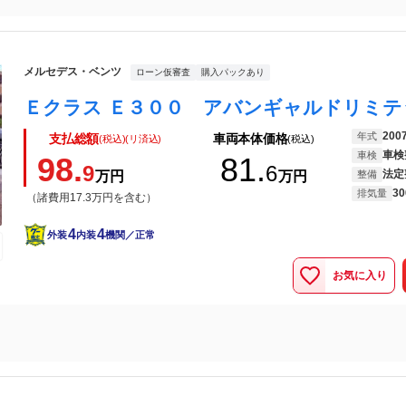
メルセデス・ベンツ
ローン仮審査
購入パックあり
200
年式
支払総額
車両本体価格
(税込)(リ済込)
(税込)
車検
車検
98.
81.
9
6
法定
万円
万円
整備
30
排気量
（諸費用17.3万円を含む）
4
4
外装
内装
機関／正常
お気に入り