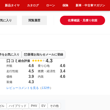
新品タイヤ
カタログ
ローン
保険
新車・中古車マガジン
気に入り
閲覧履歴
在庫確認・見積り依頼
件をお気に入り
新着お知らせメールに登録
4.3
口コミ
総合評価
4.6
4.6
外観
乗り心地
4.5
3.4
走行性能
燃費・経済性
3.9
4.6
価格
内装
4.3
装備
2002年6月~2010年2月（30）
レビューコメントを見る
（
132件
）
1995年10月~2002年6月（7）
199
ゼル
ハイブリッド
PHV
EV
その他