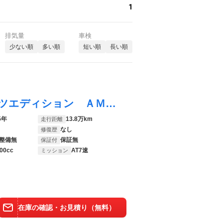
1
排気量
車検
少ない順
多い順
短い順
長い順
Ｅクラス Ｅ３５０ アバンギャルドスポーツエディション ＡＭＧパッケージ仕様／エンジンオーバーホール／ナビ／テレビ／Ｂｌｕｅｔｏｏｔｈ／バックカメラ／ＥＴＣ／シートヒーター
5年
13.8万km
走行距離
なし
修復歴
整備無
保証無
保証付
00cc
AT7速
ミッション
在庫の確認・お見積り（無料）