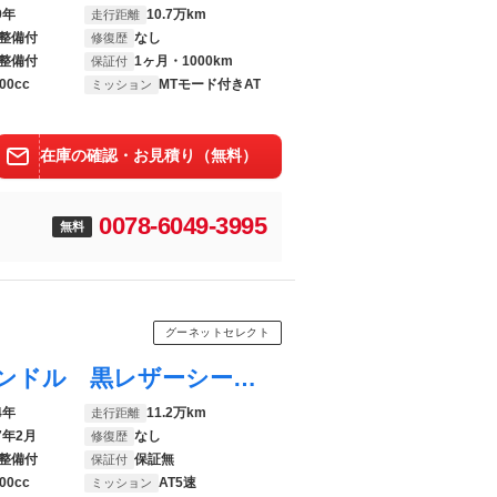
9年
10.7万km
走行距離
整備付
なし
修復歴
整備付
1ヶ月・1000km
保証付
00cc
MTモード付きAT
ミッション
在庫の確認・お見積り（無料）
0078-6049-3995
無料
グーネットセレクト
Ｅクラス Ｅ３２０ アバンギャルド 左ハンドル 黒レザーシート サンルーフ 前席パワーシート 純正ナビ ＣＤ ６連奏ＣＤチェンジャー ＭＤ ＥＴＣ オートライト クルーズコントロール 電動リヤシェード サイド＆カーテンエアバッグ
4年
11.2万km
走行距離
7年2月
なし
修復歴
整備付
保証無
保証付
00cc
AT5速
ミッション