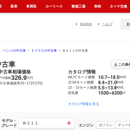
店
新車
車買取
カーリース
整備工場
車検
タイヤ交換
English
ヘルプ
お
ス・ベンツの中古車
Ｅクラスの中古車
Ｗ２１１の中古車
中古車
この条
中古車相場価格
カタログ情報
326.9
10.7~18.5
km/L
WLTCモード燃費
平均価格
万円
8.4~21.0
km/L
JC08モード燃費
(中古車価格帯35~1725万円)
5.5~13.8
km/L
10・15モード燃費
1500~6300
cc
排気量
2016年7月~2024年12月（325）
2009年5月~2018年1月（171）
カタログ情報を見る
モデル・
ス
Ｗ２１１
エンジン
ガソリン
ディー
グレード