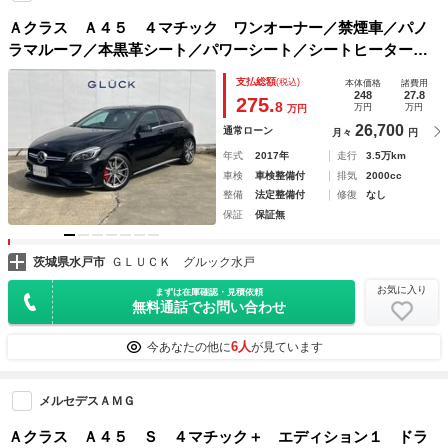
Ａクラス Ａ４５ ４マチック ワンオーナー／禁煙車／パノ
ラマルーフ／本黒革シート／パワーシート／シートヒーター／
純正ナビ／バックカメラ／ＢＳＭ／アダプティブクルーズ／
支払総額
(税込)
本体価格
諸費用
248
27.8
275.
8
万円
万円
万円
26,700
通常ローン
月々
円
年式
2017年
走行
3.5万km
車検
車検整備付
排気
2000cc
整備
法定整備付
修復
なし
保証
保証無
茨城県水戸市
ＧＬＵＣＫ グルック水戸
お気に入り
まずは在庫確認・見積依頼
無料通話でお問い合わせ
6人
今あなたの他に
が見ています
メルセデスＡＭＧ
Ａクラス Ａ４５ Ｓ ４マチック＋ エディション１ ドラ