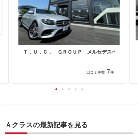
ＡＶＩＸ ＩＭＰＯＲＴ 八王子店 （株）アビックスコーポレーション
Ｔ．Ｕ．Ｃ． ＧＲ
7
口コミ件数
件
Ａクラスの最新記事を見る