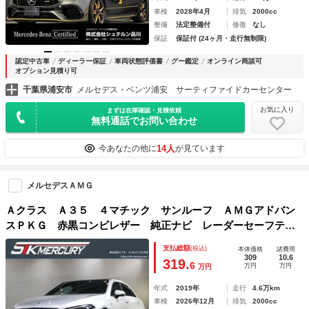
車検
2028年4月
排気
2000cc
整備
法定整備付
修復
なし
保証
保証付 (24ヶ月・走行無制限)
認定中古車
ディーラー保証
車両状態評価書
グー鑑定
オンライン商談可
オプション見積り可
千葉県浦安市
メルセデス・ベンツ浦安 サーティファイドカーセンター
お気に入り
まずは在庫確認・見積依頼
無料通話でお問い合わせ
14人
今あなたの他に
が見ています
メルセデスＡＭＧ
Ａクラス Ａ３５ ４マチック サンルーフ ＡＭＧアドバン
スＰＫＧ 赤黒コンビレザー 純正ナビ レーダーセーフテ
ィ 地デジ 全方位カメラ ヘッドＵＰＤ Ｂｌｕｅｔｏｏｔ
支払総額
(税込)
本体価格
諸費用
ｈ
309
10.6
319.
6
万円
万円
万円
年式
2019年
走行
4.6万km
車検
2026年12月
排気
2000cc