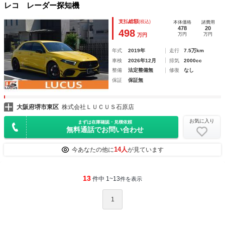
レコ レーダー探知機
支払総額
(税込)
本体価格
諸費用
478
20
498
万円
万円
万円
年式
2019年
走行
7.5万km
車検
2026年12月
排気
2000cc
整備
法定整備無
修復
なし
保証
保証無
大阪府堺市東区
株式会社ＬＵＣＵＳ石原店
お気に入り
まずは在庫確認・見積依頼
無料通話でお問い合わせ
14人
今あなたの他に
が見ています
13
件中 1~13
件を表示
1