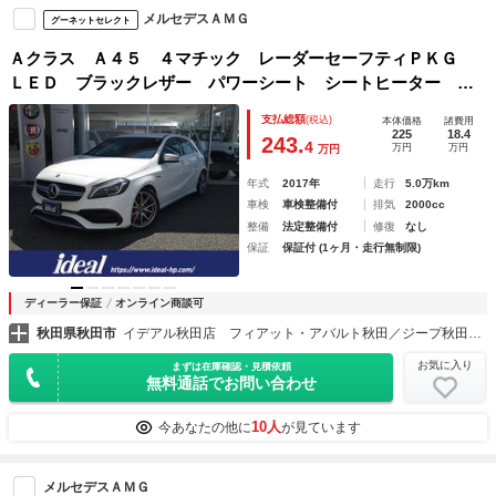
メルセデスＡＭＧ
グーネットセレクト
Ａクラス Ａ４５ ４マチック レーダーセーフティＰＫＧ
ＬＥＤ ブラックレザー パワーシート シートヒーター 純
正フルセグナビ Ｂカメラ クリアランスソナー オートライ
支払総額
(税込)
本体価格
諸費用
ト 純正１８インチＡＷ
225
18.4
243.
4
万円
万円
万円
年式
2017年
走行
5.0万km
車検
車検整備付
排気
2000cc
整備
法定整備付
修復
なし
保証
保証付 (1ヶ月・走行無制限)
ディーラー保証
オンライン商談可
秋田県秋田市
イデアル秋田店 フィアット・アバルト秋田／ジープ秋田／プジョーサービスポイント秋田 （株）イデアル
お気に入り
まずは在庫確認・見積依頼
無料通話でお問い合わせ
10人
今あなたの他に
が見ています
メルセデスＡＭＧ