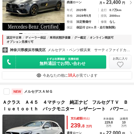
23,400
残価ローン
月々
円
年式
2025年
走行
0.7万km
車検
2028年5月
排気
2000cc
整備
法定整備付
修復
なし
保証
保証付 (24ヶ月・走行無制限)
認定中古車
ディーラー保証
車両状態評価書
グー鑑定
オンライン商談可
オプション見積り可
神奈川県横浜市鶴見区
メルセデス・ベンツ横浜東 サーティファイドカーセンター
お気に入り
まずは在庫確認・見積依頼
無料通話でお問い合わせ
10人
今あなたの他に
が見ています
メルセデスＡＭＧ
NEW
Ａクラス Ａ４５ ４マチック 純正ナビ フルセグＴＶ Ｂ
ｌｕｅｔｏｏｔｈ バックモニター レザーシート パワーシ
ート シートヒーター ＬＥＤヘッドライト 純正１８インチ
支払総額
(税込)
本体価格
諸費用
ＡＷ レーダークルーズ キーレスゴー スペアキー ＥＴＣ
229.8
10
239.
8
万円
万円
万円
車載器
22,000
通常ローン
月々
円