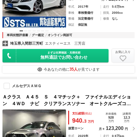
年式
2017年
走行
5.0万km
車検
車検整備付
排気
2000cc
整備
法定整備付
修復
なし
保証
保証無
車両状態評価書
グー鑑定
オンライン商談可
埼玉県入間郡三芳町
エスティーエス 三芳店
お気に入り
まずは在庫確認・見積依頼
無料通話でお問い合わせ
35人
今あなたの他に
が見ています
メルセデスＡＭＧ
Ａクラス Ａ４５ Ｓ ４マチック＋ ファイナルエディショ
ン ４ＷＤ ナビ クリアランスソナー オートクルーズコン
トロール ＡＷ オートライト ＬＥＤヘッドランプ サン
支払総額
(税込)
本体価格
諸費用
ルーフ ターボ スマートキー アイドリングストップ 盗難
928
12.3
940.
3
万円
万円
万円
防止システム ＭＰ２０２５０２
123,200
据置ローン
月々
円
年式
2025年
走行
0.9万km