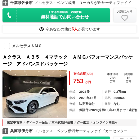
千葉県佐倉市
メルセデス・ベンツ成田 ユーカリが丘サーティファイドカーセンター
お気に入り
まずは在庫確認・見積依頼
無料通話でお問い合わせ
6人
今あなたの他に
が見ています
メルセデスＡＭＧ
Ａクラス Ａ３５ ４マチック ＡＭＧパフォーマンスパッケ
ージ アドバンスドパッケージ
支払総額
(税込)
本体価格
諸費用
738
15
753
万円
万円
万円
年式
2025後
走行
0.2万km
車検
2028年12月
排気
2000cc
整備
法定整備付
修復
なし
保証
保証付 (2028(令和10)年12月まで・走行無
認定中古車
ディーラー保証
車両状態評価書
グー鑑定
オンライン商談可
兵庫県伊丹市
メルセデス・ベンツ伊丹サーティファイドカーセンター