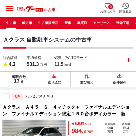
0
お気に入り
閲覧履歴
中古車
輸入車
中古車販売店
新車
車買取
カーリース
整備工場
Ａクラス 自動駐車システムの中古車
総合評価
平均価格
燃費
（WLTCモード）
4.3
531.3
11.5
万円
km/l
掲載台数
13
台
絞り込む
並び替え
条件保存
メルセデスＡＭＧ
UP
Ａクラス Ａ４５ Ｓ ４マチック＋ ファイナルエディショ
ン ファイナルエディション限定１５０台ボディカラー 新車
保証（メルセデス・ケア）継承 ヘッドアップディスプレイ
支払総額
(税込)
本体価格
諸費用
３６０°カメラシステム パノラマサンルーフ アンビエントラ
968
16.3
984.
3
万円
万円
万円
イト（６４色）