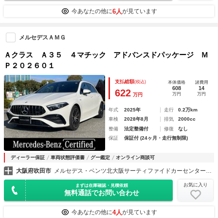
6人
今あなたの他に
が見ています
メルセデスＡＭＧ
Ａクラス Ａ３５ ４マチック アドバンスドパッケージ Ｍ
Ｐ２０２６０１
支払総額
(税込)
本体価格
諸費用
608
14
622
万円
万円
万円
年式
2025年
走行
0.2万km
車検
2028年8月
排気
2000cc
整備
法定整備付
修復
なし
保証
保証付 (24ヶ月・走行無制限)
ディーラー保証
車両状態評価書
グー鑑定
オンライン商談可
大阪府吹田市
メルセデス・ベンツ北大阪サーティファイドカーセンター 株式会社シュテルン天王寺
お気に入り
まずは在庫確認・見積依頼
無料通話でお問い合わせ
4人
今あなたの他に
が見ています