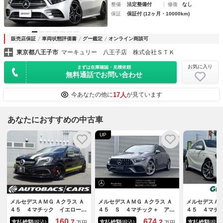
整備
法定整備付
修復
なし
保証
保証付 (12ヶ月・10000km)
販売店保証
車両状態評価書
グー鑑定
オンライン商談可
東京都八王子市
マーキュリー 八王子店 株式会社ＳＴＫ
お気に入り
まずは在庫確認・見積依頼
無料通話でお問い合わせ
17人
今あなたの他に
が見ています
あなたにおすすめの中古車
UP
メルセデスＡＭＧ Ａクラス Ａ
メルセデスＡＭＧ Ａクラス Ａ
メルセデスＡＭ
４５ ４マチック イエローカ
４５ Ｓ ４マチック＋ アド
４５ ４マチ
ラーライン 革シート キーレ
バンスドＰＫＧ パラノミック
ーフティＰＫ
160.
674.
7
2
支払総額
支払総額
支払総額
(税込)
(税込)
(税込)
万円
万円