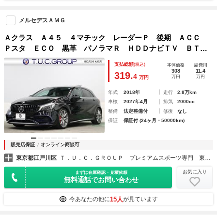
メルセデスＡＭＧ
Ａクラス Ａ４５ ４マチック レーダーＰ 後期 ＡＣＣ
Ｐスタ ＥＣＯ 黒革 パノラマＲ ＨＤＤナビＴＶ ＢＴオ
ーディオ＆ＴＥＬ Ｂカメラ Ｃａｒｐｌａｙ ＡＭＧエアロ
支払総額
(税込)
本体価格
諸費用
＆１８インチＡＷ ＬＥＤライト パナメリカーナ ２年保証
308
11.4
319.
4
万円
万円
万円
付
年式
2018年
走行
2.8万km
車検
2027年4月
排気
2000cc
整備
法定整備付
修復
なし
保証
保証付 (24ヶ月・50000km)
販売店保証
オンライン商談可
東京都江戸川区
Ｔ．Ｕ．Ｃ．ＧＲＯＵＰ プレミアムスポーツ専門 東葛西
お気に入り
まずは在庫確認・見積依頼
無料通話でお問い合わせ
15人
今あなたの他に
が見ています