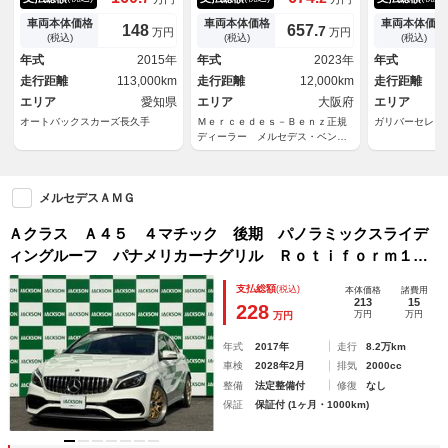
ス フルセグ ナビ＆ＴＶ １
スライディングルーフ 本革
ーキ レーダ
８アルミホイール エアバッ
ヘッドアップディスプレイ 全
ロール サン
車両本体価格
車両本体価格
車両本体価格
148
657.
7
万円
万円
グ オートマ ディーラー車
周囲カメラ マルチビームＬＥ
ビ フルセグ
(税込)
(税込)
(税込)
フル装備 ＨＩＤヘッドライ
Ｄヘッドライト プライバシー
ｏｏｔｈ バ
年式
2015年
年式
2023年
年式
ト ＥＴＣ バックカメラ ス
ガラス アンビエントライト
イブレコーダ
走行距離
113,000km
走行距離
12,000km
走行距離
マートキー
ブルメスター １オーナー
Ｗ ＬＥＤ 
エリア
愛知県
エリア
大阪府
エリア
オートバックスカーズ長久手
Ｍｅｒｃｅｄｅｓ－Ｂｅｎｚ正規
ガリバーセレク
ディーラー メルセデス・ベンツ
泉佐野
メルセデスＡＭＧ
Ａクラス Ａ４５ ４マチック 後期 パノラミックスライデ
ィングルーフ パナメリカーナグリル Ｒｏｔｉｆｏｒｍ１９
ＡＷ ＡｐｐｌｅＣａｒＰｌａｙ ＡＭＧダイナミックセレク
支払総額
(税込)
本体価格
諸費用
ト 純正ナビ Ｂｌｕｅｔｏｏｔｈ バックカメラ シートヒ
213
15
228
万円
万円
万円
ーター
年式
2017年
走行
8.2万km
車検
2028年2月
排気
2000cc
整備
法定整備付
修復
なし
保証
保証付 (1ヶ月・1000km)