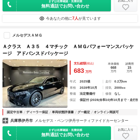
お気に入り
まずは在庫確認・見積依頼
無料通話でお問い合わせ
7人
今あなたの他に
が見ています
メルセデスＡＭＧ
Ａクラス Ａ３５ ４マチック ＡＭＧパフォーマンスパッケ
ージ アドバンスドパッケージ
支払総額
(税込)
本体価格
諸費用
668
15
683
万円
万円
万円
年式
2025後
走行
0.2万km
車検
2028年10月
排気
2000cc
整備
法定整備付
修復
なし
保証
保証付 (2028(令和10)年10月まで・走行無
認定中古車
ディーラー保証
車両状態評価書
グー鑑定
オンライン商談可
兵庫県伊丹市
メルセデス・ベンツ伊丹サーティファイドカーセンター
お気に入り
まずは在庫確認・見積依頼
無料通話でお問い合わせ