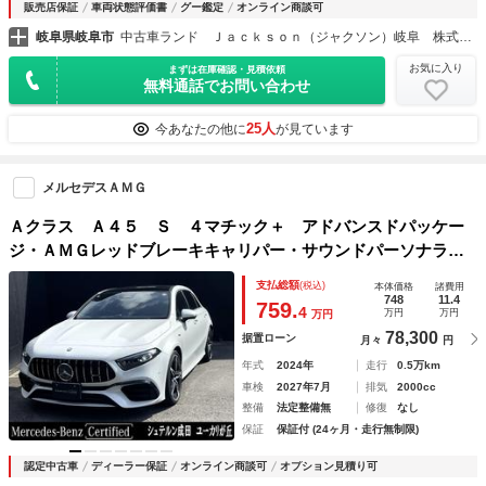
販売店保証
車両状態評価書
グー鑑定
オンライン商談可
岐阜県岐阜市
中古車ランド Ｊａｃｋｓｏｎ（ジャクソン）岐阜 株式会社ＮＧＴ
お気に入り
まずは在庫確認・見積依頼
無料通話でお問い合わせ
25人
今あなたの他に
が見ています
メルセデスＡＭＧ
Ａクラス Ａ４５ Ｓ ４マチック＋ アドバンスドパッケー
ジ・ＡＭＧレッドブレーキキャリパー・サウンドパーソナライ
ゼーション機能・３６０度カメラシステム・パノラミックスラ
支払総額
(税込)
本体価格
諸費用
イディングルーフ・ヘッドアップディスプレイ・ブランドロゴ
748
11.4
759.
4
万円
万円
万円
プロジェクタ
78,300
据置ローン
月々
円
年式
2024年
走行
0.5万km
車検
2027年7月
排気
2000cc
整備
法定整備無
修復
なし
保証
保証付 (24ヶ月・走行無制限)
認定中古車
ディーラー保証
オンライン商談可
オプション見積り可