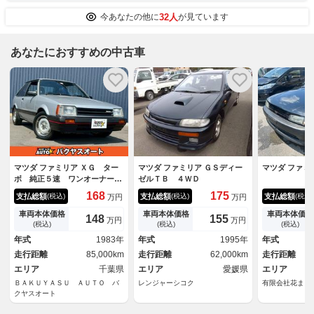
32人
今あなたの他に
が見ています
あなたにおすすめの中古車
マツダ ファミリア ＸＧ ター
マツダ ファミリア ＧＳディー
マツダ ファミ
ボ 純正５速 ワンオーナー
ゼルＴＢ ４ＷＤ
走行８５０００キロ フロント
168
175
支払総額
支払総額
支払総額
(税込)
(税込)
(税込)
万円
万円
フォグランプ ＢＤ１０５１
５ＭＴ マニュアル車
車両本体価格
車両本体価格
車両本体価格
148
155
万円
万円
(税込)
(税込)
(税込)
年式
1983年
年式
1995年
年式
走行距離
85,000km
走行距離
62,000km
走行距離
エリア
千葉県
エリア
愛媛県
エリア
ＢＡＫＵＹＡＳＵ ＡＵＴＯ バ
レンジャーシコク
有限会社花まる
クヤスオート