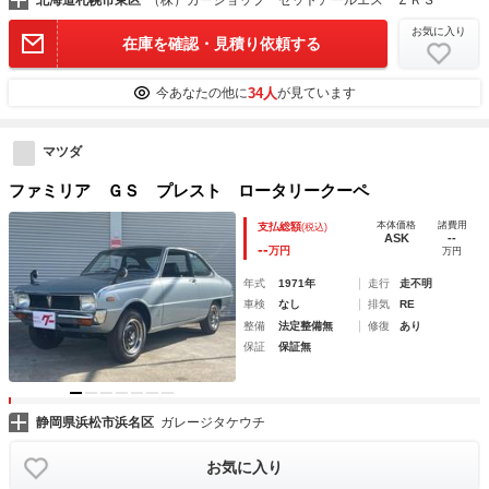
北海道札幌市東区
（株）カーショップ ゼットアールエス ＺＲＳ
お気に入り
在庫を確認・見積り依頼する
34人
今あなたの他に
が見ています
マツダ
ファミリア ＧＳ プレスト ロータリークーペ
本体価格
諸費用
支払総額
(税込)
ASK
--
--
万円
万円
年式
1971年
走行
走不明
車検
なし
排気
RE
整備
法定整備無
修復
あり
保証
保証無
静岡県浜松市浜名区
ガレージタケウチ
お気に入り