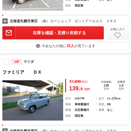
保証
保証無
北海道札幌市東区
（株）カーショップ ゼットアールエス ＺＲＳ
お気に入り
在庫を確認・見積り依頼する
32人
今あなたの他に
が見ています
マツダ
UP
ファミリア ＤＸ
支払総額
(税込)
本体価格
諸費用
138
1.9
139.
9
万円
万円
万円
年式
1967年
走行
11.4万km
車検
車検整備付
排気
RE
整備
法定整備付
修復
なし
保証
保証無