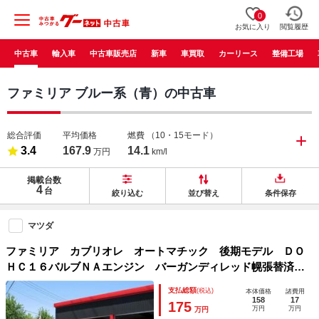
0
お気に入り
閲覧履歴
中古車
輸入車
中古車販売店
新車
車買取
カーリース
整備工場
ファミリア ブルー系（青）の中古車
総合評価
平均価格
燃費
（10・15モード）
3.4
167.9
14.1
万円
km/l
掲載台数
4
台
絞り込む
並び替え
条件保存
マツダ
ファミリア カブリオレ オートマチック 後期モデル ＤＯ
ＨＣ１６バルブＮＡエンジン バーガンディレッド幌張替済
タイミングベルト＆ウォータポンプ交換 済 ナルディブラッ
支払総額
(税込)
本体価格
諸費用
クレザーステアリング ナビＴＶ ＥＴＣ車載器 １４アルミ
158
17
175
万円
万円
万円