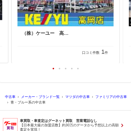
（株）ケーユー 高岡店
1
口コミ件数
件
中古車
メーカー・ブランド一覧
マツダの中古車
ファミリアの中古車
青・ブルー系の中古車
車買取・車査定はグーネット買取 営業電話なし
【日本最大級の加盟店数】約30万のデータから予想以上の高額
査定を実現！