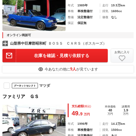
年式
1989年
走行
19.5万km
車検
車検整備付
排気
1600cc
整備
法定整備付
修復
なし
保証
保証無
オンライン商談可
山梨県中巨摩郡昭和町
ＢＯＳＳ ＣＡＲＳ（ボスカーズ）
お気に入り
在庫を確認・見積り依頼する
9人
今あなたの他に
が見ています
マツダ
グーネットセレクト
ファミリア ＧＳ
支払総額
(税込)
本体価格
諸費用
48
1.9
49.
9
万円
万円
万円
年式
1996年
走行
14.2万km
車検
車検整備付
排気
1500cc
整備
法定整備付
修復
あり