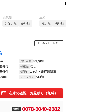
1
排気量
車検
少ない順
多い順
短い順
長い順
グーネットセレクト
Ｓ
2年
8.9万km
走行距離
整備付
なし
修復歴
整備付
1ヶ月・走行無制限
保証付
00cc
AT4速
ミッション
在庫の確認・お見積り（無料）
0078-6040-9682
無料