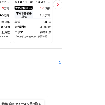
ＵＲＢ
Ｄ１０５１ 純正５速ＭＴ ロ
ミリア ＸＧ １オーナー・パ
ト・
ＭＡＺＤ
ーダウン ハヤシレーシング１
ワステ・エアコン・純正ラジオ
／ロ
6.
9
173
172.
5
支払総額
支払総額
支払
万円
(税込)
万円
(税込)
万円
４ＡＷ 記録簿３０マイ 走行
デッキ・新品タイヤ
９２５６５キロ
車両本体価格
車両本体価格
車両
65
158
159
万円
万円
万円
(税込)
(税込)
1993年
年式
1980年
年式
1983年
年式
9,000km
走行距離
93,000km
走行距離
61,000km
走行
北海道
エリア
神奈川県
エリア
埼玉県
エリ
ットアー
ゴールドカーセールス秦野本店
マルミオート
Ｃｏｌ
1
新着お知らせメールを受け取る