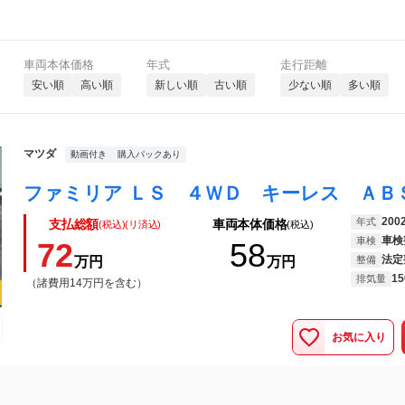
車両本体価格
年式
走行距離
安い順
高い順
新しい順
古い順
少ない順
多い順
マツダ
動画付き
購入パックあり
ファミリア ＬＳ ４ＷＤ キーレス ＡＢ
200
年式
支払総額
車両本体価格
(税込)(リ済込)
(税込)
車検
車検
72
58
法定
万円
万円
整備
15
排気量
（諸費用14万円を含む）
お気に入り