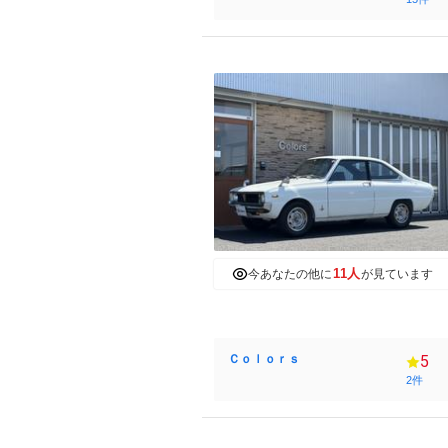
11人
今あなたの他に
が見ています
Ｃｏｌｏｒｓ
5
2件