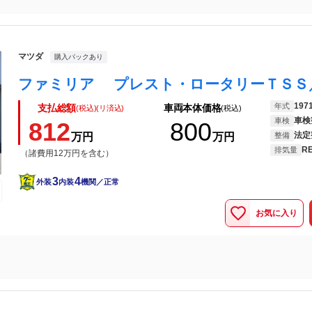
マツダ
購入パックあり
197
年式
支払総額
車両本体価格
(税込)(リ済込)
(税込)
車検
車検
812
800
法定
万円
万円
整備
R
排気量
（諸費用12万円を含む）
3
4
外装
内装
機関／正常
お気に入り