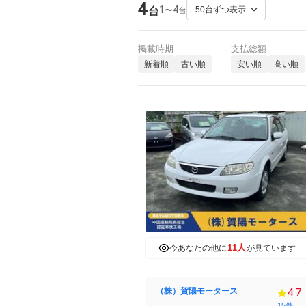
4
1
4
〜
台
台
掲載時期
支払総額
新着順
古い順
安い順
高い順
11人
今あなたの他に
が見ています
（株）賀陽モータース
4.7
15件