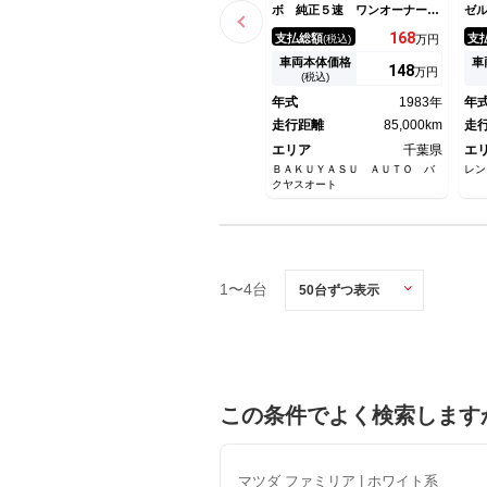
ボ 純正５速 ワンオーナー
ゼ
走行８５０００キロ フロント
168
支払総額
支
(税込)
万円
フォグランプ ＢＤ１０５１
５ＭＴ マニュアル車
車両本体価格
車
148
万円
(税込)
年式
1983年
年
走行距離
85,000km
走
エリア
千葉県
エ
ＢＡＫＵＹＡＳＵ ＡＵＴＯ バ
レン
クヤスオート
1〜4台
この条件でよく検索します
マツダ ファミリア | ホワイト系