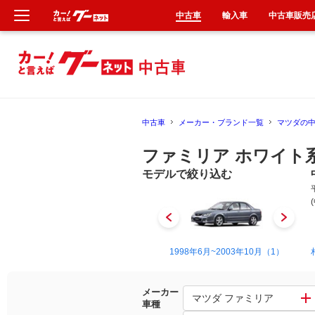
中古車
輸入車
中古車販売
新車
中古車
中古車
メーカー・ブランド一覧
マツダの
輸入車
ファミリア ホワイト
クルマ買取
モデルで絞り込む
カーリース
タイヤ交換
1986年1月~1989年2月（2）
1998年6月~2003年10月（1）
整備工場
メーカー
マツダ ファミリア
車種
車検