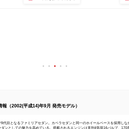
1
2
3
4
5
（2002(平成14)年9月 発売モデル）
が9代目となるファミリアセダン。カペラセダンと同一のホイールベースを採用しな
ンとしての魅力を高めている。搭載されるエンジンは直列4気筒16バルブ、170馬力の2