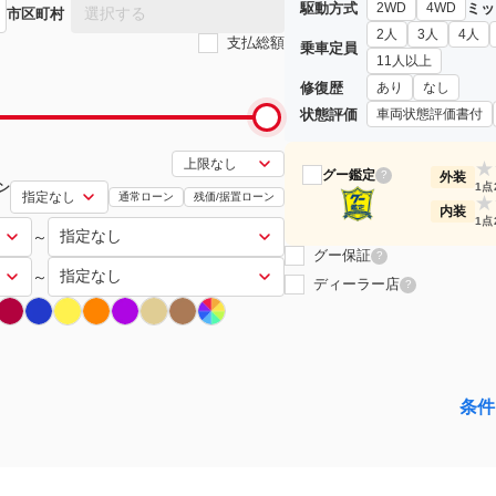
駆動方式
ミッ
2WD
4WD
選択する
市区町村
2人
3人
4人
支払総額
乗車定員
11人以上
修復歴
あり
なし
状態評価
車両状態評価書付
★
グー鑑定
?
外装
ン
1点
通常ローン
残価/据置ローン
★
内装
1点
～
グー保証
?
～
ディーラー店
?
条件