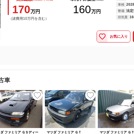
202
車検
170
160
法定
万円
万円
整備
16
排気量
（諸費用10万円を含む）
お気に入り
古車
ダ ファミリア ＧＳディー
マツダ ファミリア ＧＴ
マツダ ファミリア 