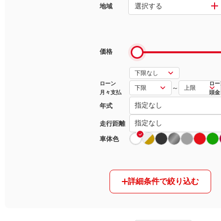
選択する
地域
マガジン
車カタログ
価格
自動車ローン
ローン
ロー
～
月々支払
頭金
保険
年式
レビュー
走行距離
車体色
価格相場
教習所
詳細条件で絞り込む
用語集