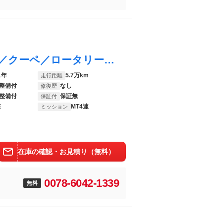
ファミリア プレスト・ロータリーＴＳＳ／クーペ／ロータリーエンジンＡ１０
1年
5.7万km
走行距離
整備付
なし
修復歴
整備付
保証無
保証付
E
MT4速
ミッション
在庫の確認・お見積り（無料）
0078-6042-1339
無料