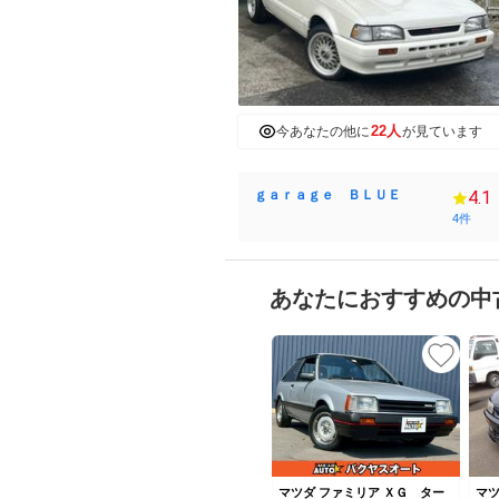
22人
今あなたの他に
が見ています
ｇａｒａｇｅ ＢＬＵＥ
4.1
4件
あなたにおすすめの中
マツダ ファミリア ＸＧ ター
マツ