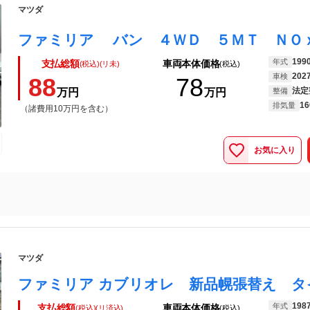
マツダ
ファミリア バン ４ＷＤ ５ＭＴ ＮＯ
199
年式
支払総額
車両本体価格
(税込)(リ未)
(税込)
202
車検
88
78
法定
万円
万円
整備
16
排気量
（諸費用10万円を含む）
お気に入り
マツダ
198
年式
支払総額
車両本体価格
(税込)(リ済込)
(税込)