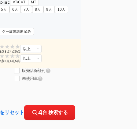
ション
AT/CVT
MT
5人
6人
7人
8人
9人
10人
グー故障診断済み
★
★
★
★
以上
2点
3点
4点
5点
★
★
★
★
以上
2点
3点
4点
5点
販売店保証付
?
未使用車
?
4
をリセット
台 検索する