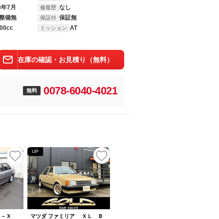
8年7月
なし
修復歴
整備無
保証無
保証付
00cc
AT
ミッション
在庫の確認・お見積り（無料）
0078-6040-4021
無料
UP
ＧＴ－Ｘ
マツダ ファミリア ＸＬ Ｂ
マツダ ファミリア ＸＧ ファ
マツダ