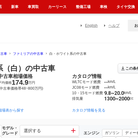
店
新車
車買取
カーリース
整備工場
車検
タイヤ交換
English
ヘルプ
お
中古車
ファミリアの中古車
白・ホワイト系の中古車
系（白）の中古車
この条
中古車相場価格
カタログ情報
174.9
--
km/L
WLTCモード燃費
平均価格
万円
--
km/L
JC08モード燃費
(中古車価格帯48~800万円)
9.8~20.0
km/L
10・15モード燃費
1300~2000
cc
排気量
相場表から探す
1994年6月~1999年8月（2）
1989年2月~1996年6月（2）
カタログ情報を見る
モデル・
選択する
エンジン
ガソリン
ディー
グレード