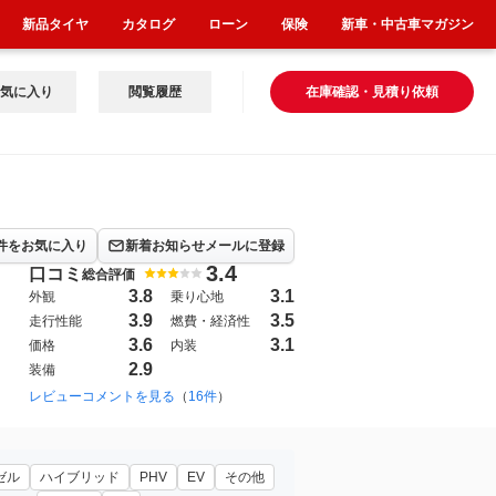
新品タイヤ
カタログ
ローン
保険
新車・中古車マガジン
気に入り
閲覧履歴
在庫確認・見積り依頼
件をお気に入り
新着お知らせメールに登録
3.4
口コミ
総合評価
3.8
3.1
外観
乗り心地
3.9
3.5
走行性能
燃費・経済性
3.6
3.1
価格
内装
2.9
装備
1986年1月~1989年2月（2）
レビューコメントを見る
（
16件
）
1998年6月~2003年10月（1）
ゼル
ハイブリッド
PHV
EV
その他