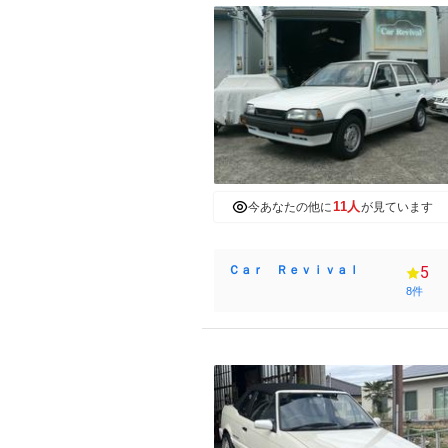
11人
今あなたの他に
が見ています
Ｃａｒ Ｒｅｖｉｖａｌ
5
8件