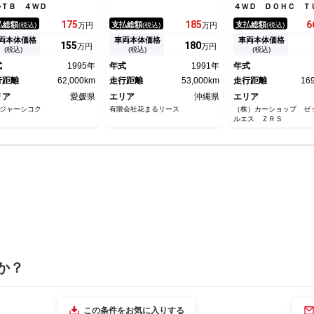
ルＴＢ ４ＷＤ
４ＷＤ ＤＯＨＣ Ｔ
Ｏ ＦＡＭＩＬＩＡ 
175
185
6
払総額
支払総額
支払総額
(税込)
万円
(税込)
万円
(税込)
Ａ３２３
両本体価格
車両本体価格
車両本体価格
155
180
万円
万円
(税込)
(税込)
(税込)
式
1995年
年式
1991年
年式
行距離
62,000km
走行距離
53,000km
走行距離
16
リア
愛媛県
エリア
沖縄県
エリア
ジャーシコク
有限会社花まるリース
（株）カーショップ ゼ
ルエス ＺＲＳ
か？
この条件をお気に入りする