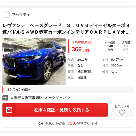
マセラティ
レヴァンテ ベースグレード ３．０Ｖ６ディーゼルターボ８
速パドルＳ４ＷＤ赤革カーボンインテリアＣＡＲＰＬＡＹオー
ディオナビＴＶガラスＳＲ３６０度カメラＨａｒｍａｎ／Ｋａ
支払総額
(税込)
本体価格
諸費用
ｒｄｏｎアダプティブクルーズＣシートヒーター２１インチＡ
348
18
366
万円
万円
万円
Ｗ
年式
2017年
走行
5.4万km
車検
なし
排気
3000cc
整備
法定整備付
修復
なし
保証
保証無
オンライン商談可
大阪府大阪市浪速区
オークジャパン
お気に入り
在庫を確認・見積り依頼する
5人
今あなたの他に
が見ています