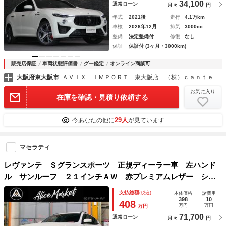
34,100
通常ローン
月々
円
年式
2021後
走行
4.1万km
車検
2026年12月
排気
3000cc
整備
法定整備付
修復
なし
保証
保証付 (3ヶ月・3000km)
販売店保証
車両状態評価書
グー鑑定
オンライン商談可
大阪府東大阪市
ＡＶＩＸ ＩＭＰＯＲＴ 東大阪店 （株）ｃａｎｔｅｒａ
お気に入り
在庫を確認・見積り依頼する
29人
今あなたの他に
が見ています
マセラティ
レヴァンテ Ｓグランスポーツ 正規ディーラー車 左ハンド
ル サンルーフ ２１インチＡＷ 赤プレミアムレザー シー
トヒーター Ｂｌｕｅｔｏｏｔｈ 純正ナビＴＶカメラ ドラ
支払総額
(税込)
本体価格
諸費用
レコ ＥＴＣ 可変バルブ 全周囲カメラ
398
10
408
万円
万円
万円
71,700
通常ローン
月々
円