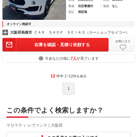
整備
法定整備付
修復
なし
保証
保証無
オンライン商談可
大阪府高槻市
ＣＡＲ ＳＨＯＰ ＳＥＩＫＯ（カーショップセイコー）
お気に入り
在庫を確認・見積り依頼する
7人
今あなたの他に
が見ています
12
件中 1~12
件を表示
1
この条件でよく検索しますか？
マセラティ レヴァンテ | 大阪府