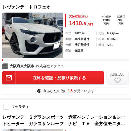
レヴァンテ トロフェオ
支払総額
(税込)
本体価格
諸費用
1380
30.5
1410.
5
万円
万円
万円
年式
2020年
走行
0.7万km
車検
車検整備付
排気
3800cc
整備
法定整備付
修復
なし
保証
保証無
大阪府東大阪市
株式会社アクタス
お気に入り
在庫を確認・見積り依頼する
4人
今あなたの他に
が見ています
マセラティ
レヴァンテ Ｓグランスポーツ 赤革ベンチレーション＆シー
トヒーター ガラスサンルーフ ナビ ＴＶ 全方位モニタ
ー オートテールゲート パドルシフト ハーマンカードン