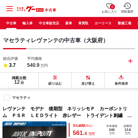
0
お気に入り
閲覧履歴
中古車
輸入車
中古車販売店
新車
車買取
カーリース
整備工場
マセラティレヴァンテの中古車（大阪府）
総合評価
平均価格
3.7
540.9
万円
掲載台数
12
台
絞り込む
並び替え
条件保存
マセラティ
レヴァンテ モデナ 後期型 ネリッシモＰ カーボントリ
ム ＰＳＲ ＬＥＤライト 赤レザー トライデント刺繍 ｈ
ａｒｍａｎ Ｋａｒｄｏｎサラウンド 純正ナビ ＣａｒＰｌ
支払総額
(税込)
本体価格
諸費用
ａｙ 地Ｄ ３６０°カメ ヘリオス２１ＡＷ 禁煙 Ｄ車
548
13.6
561.
6
万円
万円
万円