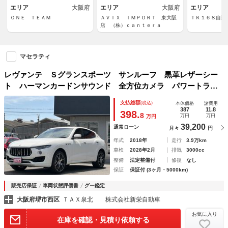
エリア
大阪府
エリア
大阪府
エリア
ＯＮＥ ＴＥＡＭ
ＡＶＩＸ ＩＭＰＯＲＴ 東大阪
ＴＫ１６８自動
店 （株）ｃａｎｔｅｒａ
マセラティ
レヴァンテ Ｓグランスポーツ サンルーフ 黒革レザーシー
ト ハーマンカードンサウンド 全方位カメラ パワートラン
ク ＢＳＭ ２１インチＡＷ
支払総額
(税込)
本体価格
諸費用
387
11.8
398.
8
万円
万円
万円
39,200
通常ローン
月々
円
年式
2018年
走行
3.9万km
車検
2028年2月
排気
3000cc
整備
法定整備付
修復
なし
保証
保証付 (3ヶ月・5000km)
販売店保証
車両状態評価書
グー鑑定
大阪府堺市西区
ＴＡＸ泉北 株式会社新栄自動車
お気に入り
在庫を確認・見積り依頼する