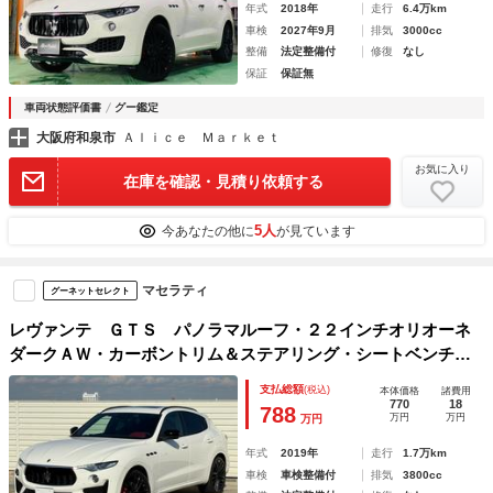
年式
2018年
走行
6.4万km
車検
2027年9月
排気
3000cc
整備
法定整備付
修復
なし
保証
保証無
車両状態評価書
グー鑑定
大阪府和泉市
Ａｌｉｃｅ Ｍａｒｋｅｔ
お気に入り
在庫を確認・見積り依頼する
5人
今あなたの他に
が見ています
マセラティ
グーネットセレクト
レヴァンテ ＧＴＳ パノラマルーフ・２２インチオリオーネ
ダークＡＷ・カーボントリム＆ステアリング・シートベンチレ
ーション＆ヒーター・リアシートヒーター・ハーマンカード
支払総額
(税込)
本体価格
諸費用
ン・後期テールランプ・３６０カメラ・ＣａｒＰｌａｙ
770
18
788
万円
万円
万円
年式
2019年
走行
1.7万km
車検
車検整備付
排気
3800cc