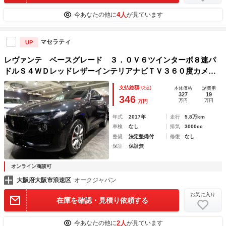
4人
今あなたの他に
が見ています
マセラティ
UP
レヴァンテ ベースグレード ３．０Ｖ６ツインターボ８速パ
ドルＳ４ＷＤレッドレザーインテリアナビＴＶ３６０度カメラ
アダプティブクルーズＣレーンキープパワーシートシートヒー
支払総額
(税込)
本体価格
諸費用
ター電動ＲゲートエアサスＨＩＤライトＦＯＧライトドラレコ
327
19
346
万円
万円
万円
年式
2017年
走行
5.8万km
車検
なし
排気
3000cc
整備
法定整備付
修復
なし
保証
保証無
オンライン商談可
大阪府大阪市浪速区
オークジャパン
お気に入り
在庫を確認・見積り依頼する
2人
今あなたの他に
が見ています