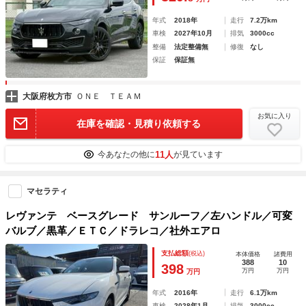
ー
年式
2018年
走行
7.2万km
車検
2027年10月
排気
3000cc
整備
法定整備無
修復
なし
保証
保証無
大阪府枚方市
ＯＮＥ ＴＥＡＭ
お気に入り
在庫を確認・見積り依頼する
11人
今あなたの他に
が見ています
マセラティ
レヴァンテ ベースグレード サンルーフ／左ハンドル／可変
バルブ／黒革／ＥＴＣ／ドラレコ／社外エアロ
支払総額
(税込)
本体価格
諸費用
388
10
398
万円
万円
万円
年式
2016年
走行
6.1万km
車検
2028年1月
排気
3000cc