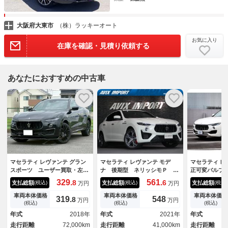
大阪府大東市
（株）ラッキーオート
お気に入り
在庫を確認・見積り依頼する
あなたにおすすめの中古車
マセラティ レヴァンテ グラン
マセラティ レヴァンテ モデ
マセラティ レ
スポーツ ユーザー買取・左ハ
ナ 後期型 ネリッシモＰ カ
正可変バルブ
ンドル・メーカー８型ディスプ
ーボントリム ＰＳＲ ＬＥＤ
６０パノラミ
329.
561.
8
6
支払総額
支払総額
支払総額
(税込)
(税込)
(税込)
万円
万円
レイオーディオナビ・フルセグ
ライト 赤レザー トライデン
ラ 純正２０
ＴＶ・全方位カメラ・ＥＴＣ・
ト刺繍 ｈａｒｍａｎ Ｋａｒ
ール 多段階
車両本体価格
車両本体価格
車両本体価格
319.
548
8
万円
万円
黒革シート・サンルーフ・ルー
ｄｏｎサラウンド 純正ナビ
ンション 電
(税込)
(税込)
(税込)
フレール・社外２１インチＡ
ＣａｒＰｌａｙ 地Ｄ ３６
ＳＭ ＥＴＣ
年式
2018年
年式
2021年
年式
Ｗ・社外可変バルブ・社外フロ
０°カメ ヘリオス２１ＡＷ
走行距離
72,000km
走行距離
41,000km
走行距離
ントスポイラー
禁煙 Ｄ車