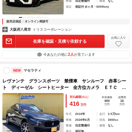
整備
法定整備付
修復
なし
保証
保証付 (6ヶ月・6000km)
販売店保証
オンライン商談可
大阪府八尾市
トリスコーポレーション
お気に入り
在庫を確認・見積り依頼する
2人
今あなたの他に
が見ています
マセラティ
NEW
レヴァンテ グランスポーツ 禁煙車 サンルーフ 赤革シー
ト ディーゼル シートヒーター 全方位カメラ ＥＴＣ バ
ックカメラ ディーラー車
支払総額
(税込)
本体価格
諸費用
400
16
416
万円
万円
万円
年式
2018年
走行
3.5万km
車検
2028年6月
排気
3000cc
整備
法定整備付
修復
なし
保証
保証無