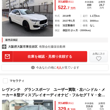
支払総額
(税込)
本体価格
諸費用
２１インチアルミ レッドキャリパー ドライブレコーダー
498
24.7
522.
7
万円
万円
万円
年式
2018年
走行
1.2万km
車検
2027年1月
排気
3000cc
整備
法定整備付
修復
なし
保証
保証付 (2ヶ月・2000km)
販売店保証
大阪府大阪市東住吉区
有限会社藤栄自動車
お気に入り
在庫を確認・見積り依頼する
4人
今あなたの他に
が見ています
マセラティ
レヴァンテ グランスポーツ ユーザー買取・左ハンドル・メ
ーカー８型ディスプレイオーディオナビ・フルセグＴＶ・全方
位カメラ・ＥＴＣ・黒革シート・サンルーフ・ルーフレール・
支払総額
(税込)
本体価格
諸費用
社外２１インチＡＷ・社外可変バルブ・社外フロントスポイラ
319.8
10
329.
8
万円
万円
万円