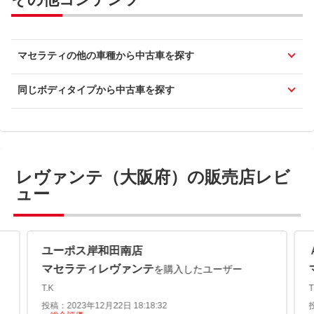
マセラティの他の車種から中古車を探す
同じボディタイプから中古車を探す
レヴァンテ（大阪府）の販売店レビ
ュー
ユーポス岸和田南店
マセラティレヴァンテ
を購入したユーザー
T.K
T
投稿：2023年12月22日 18:18:32