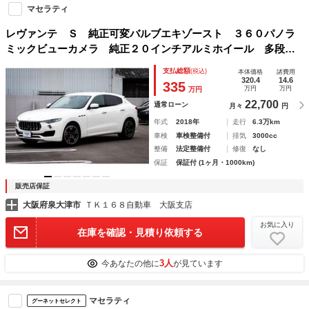
マセラティ
レヴァンテ Ｓ 純正可変バルブエキゾースト ３６０パノラ
ミックビューカメラ 純正２０インチアルミホイール 多段階
調整式エアサスペンション 電動リアゲート ＢＳＭ ＥＴ
支払総額
(税込)
本体価格
諸費用
Ｃ 禁煙車
320.4
14.6
335
万円
万円
万円
22,700
通常ローン
月々
円
年式
2018年
走行
6.3万km
車検
車検整備付
排気
3000cc
整備
法定整備付
修復
なし
保証
保証付 (1ヶ月・1000km)
販売店保証
大阪府泉大津市
ＴＫ１６８自動車 大阪支店
お気に入り
在庫を確認・見積り依頼する
3人
今あなたの他に
が見ています
マセラティ
グーネットセレクト