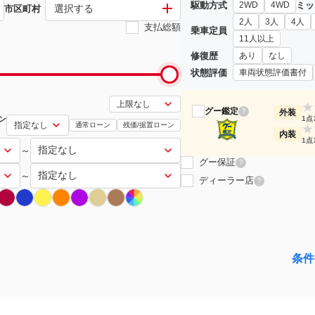
駆動方式
ミッ
2WD
4WD
選択する
市区町村
2人
3人
4人
支払総額
乗車定員
11人以上
修復歴
あり
なし
状態評価
車両状態評価書付
★
グー鑑定
?
外装
ン
1点
通常ローン
残価/据置ローン
★
内装
1点
～
グー保証
?
～
ディーラー店
?
条件