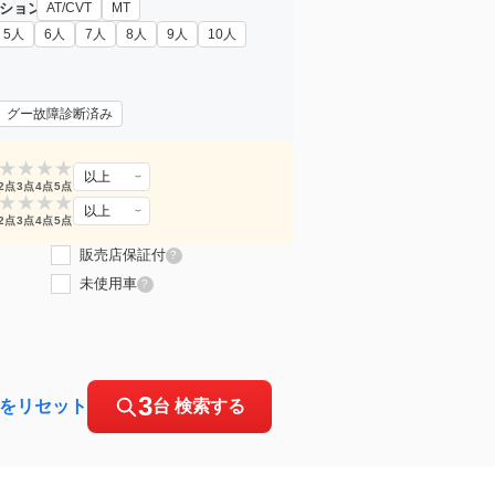
ション
AT/CVT
MT
5人
6人
7人
8人
9人
10人
グー故障診断済み
★
★
★
★
以上
2点
3点
4点
5点
★
★
★
★
以上
2点
3点
4点
5点
販売店保証付
?
未使用車
?
3
をリセット
台 検索する