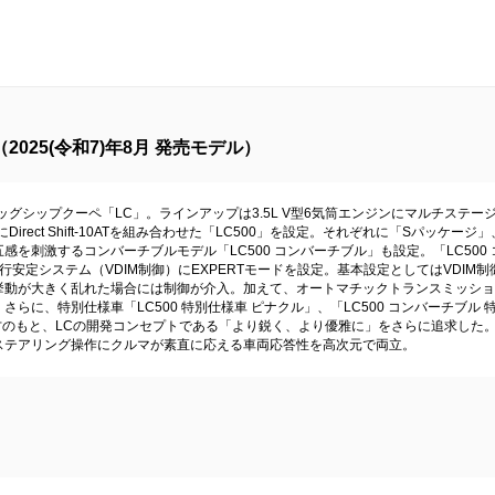
025(令和7)年8月 発売モデル）
ッグシップクーペ「LC」。ラインアップは3.5L V型6気筒エンジンにマルチステ
にDirect Shift‐10ATを組み合わせた「LC500」を設定。それぞれに「Sパッケー
を刺激するコンバーチブルモデル「LC500 コンバーチブル」も設定。「LC500 
る。統合型走行安定システム（VDIM制御）にEXPERTモードを設定。基本設定としてはV
挙動が大きく乱れた場合には制御が介入。加えて、オートマチックトランスミッショ
らに、特別仕様車「LC500 特別仕様車 ピナクル」、「LC500 コンバーチブル 
の考え方のもと、LCの開発コンセプトである「より鋭く、より優雅に」をさらに追求し
ステアリング操作にクルマが素直に応える車両応答性を高次元で両立。