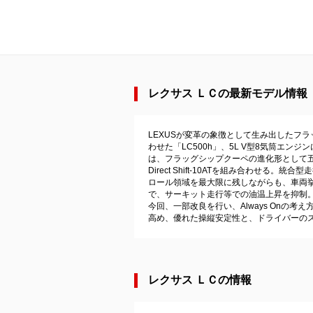
レクサス ＬＣの最新モデル情報（2
LEXUSが変革の象徴として生み出したフラ
わせた「LC500h」、5L V型8気筒エンジン
は、フラッグシップクーペの進化形として五感
Direct Shift‐10ATを組み合わせ
ロール領域を最大限に残しながらも、車両
で、サーキット走行等での油温上昇を抑制。さ
今回、一部改良を行い、Always On
高め、優れた操縦安定性と、ドライバーの
レクサス ＬＣの情報