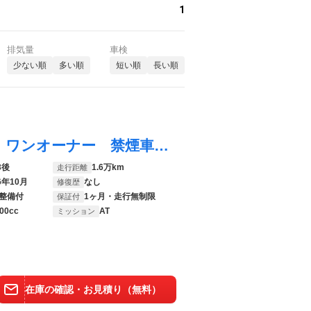
1
排気量
車検
少ない順
多い順
短い順
長い順
ＬＣ ＬＣ５００ｈ Ｓパッケージ 後期型 ワンオーナー 禁煙車 本革シート１２．３インチディスプレイ マークレビンソン 鍛造２１インチアルミ ＴＲＤエアロキット ヘッドアップディスプレイ オレンジキャリパー カーボンルーフＨＤＭＩ入力
3後
1.6万km
走行距離
6年10月
なし
修復歴
整備付
1ヶ月・走行無制限
保証付
00cc
AT
ミッション
在庫の確認・お見積り（無料）