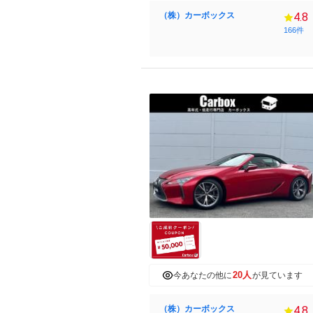
（株）カーボックス
4.8
166件
20人
今あなたの他に
が見ています
（株）カーボックス
4.8