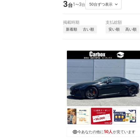
3
1
3
〜
台
台
掲載時期
支払総額
新着順
古い順
安い順
高い順
50人
今あなたの他に
が見ています