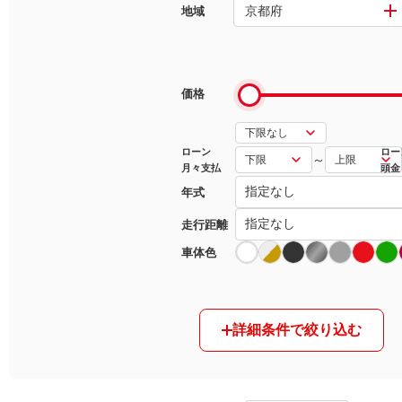
京都府
地域
マガジン
車カタログ
価格
自動車ローン
ローン
ロー
～
月々支払
頭金
保険
年式
レビュー
走行距離
車体色
価格相場
教習所
詳細条件で絞り込む
用語集