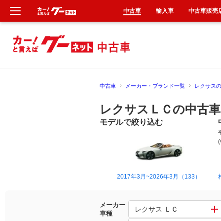
中古車
輸入車
中古車販売
新車
中古車
中古車
メーカー・ブランド一覧
レクサス
輸入車
レクサスＬＣの中古車
クルマ買取
モデルで絞り込む
カーリース
タイヤ交換
2017年3月~2026年3月（133）
整備工場
メーカー
レクサス ＬＣ
車種
車検