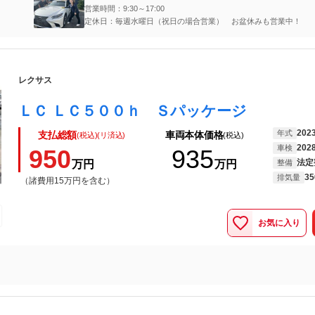
営業時間：9:30～17:00
定休日：毎週水曜日（祝日の場合営業） お盆休みも営業中！
レクサス
ＬＣ ＬＣ５００ｈ Ｓパッケージ
202
年式
支払総額
車両本体価格
(税込)(リ済込)
(税込)
202
車検
950
935
法定
万円
万円
整備
35
排気量
（諸費用15万円を含む）
お気に入り