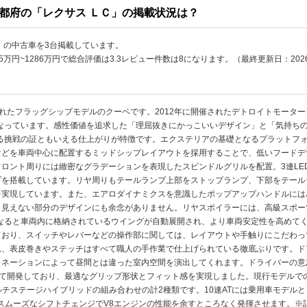
都府の「レクサス ＬＣ」の掲載状況は？
」の中古車を3台掲載しています。
5万円~1286万円で総合評価は3.3レビュー件数は8になります。（最終更新日：2026
されたフラッグシップモデルのクーペです。2012年に開催されたデトロイトモーター
なっています。感性価値を追求した「理屈抜きにかっこいいデザイン」と「気持ち
る挑戦の証ともいえる仕上がりが特徴です。エクステリアの基礎となるプラットフォ
などを車両中心に配置するミッドシップレイアウトを採用することで、低いフードデ
ロント周りには緻密なグラデーションを表現したスピンドルグリルを配置。3連LE
プを搭載しています。リヤ周りもテールランプ上部をストップランプ、下部をテール
を実現しています。また、エアロダイナミクスを意識したポップアップハンドルには
、見えない部分のデザインにも余念がありません。リヤスポイラーには、高級スポー
上になると車両内に格納されているウイングが自動展開され、より車両安定性を高めて
ており、スイッチやレバーなどの操作部に関しては、レイアウトや手触りにこだわっ
れ、表皮巻きやステッチはすべて職人の手作業で仕上げられている徹底ぶりです。ド
ミネーションによって昼間とは違った室内空間を演出してくれます。ドライバーの意
重ねて開発しており、最適なグリップ形状とフィット感を実現しました。現行モデルで
L＋マルチステージハイブリッドの組み合わせの計2種類です。10速ATには乗用車モデルとしては世
スムーズなシフトチェンジでV8エンジンの性能を余すところなく発揮させます。※記