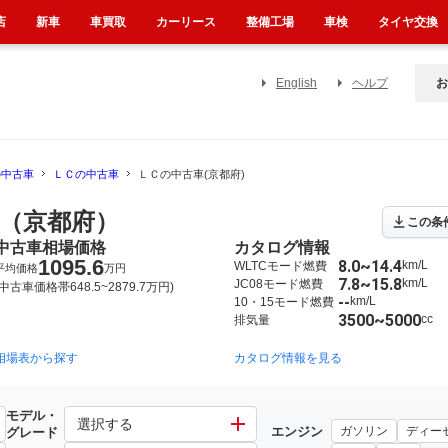
店
新車
車買取
カーリース
整備工場
車検
タイヤ交換
English
ヘルプ
お
の中古車
ＬＣの中古車
ＬＣの中古車(京都府)
（京都府）
この条
中古車相場価格
カタログ情報
1095.6
8.0~14.4
km/L
WLTCモード燃費
平均価格
万円
7.8~15.8
km/L
JC08モード燃費
(中古車価格帯648.5~2879.7万円)
--
km/L
10・15モード燃費
3500~5000
cc
排気量
相場表から探す
カタログ情報を見る
モデル・
選択する
エンジン
ガソリン
ディー
グレード