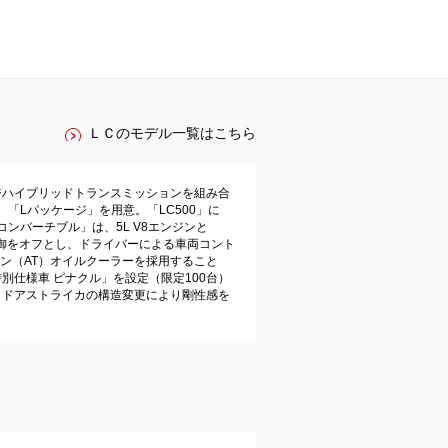
ＬＣのモデル一覧はこちら
ージハイブリッドトランスミッションを組み合
ジ」、「Lパッケージ」を用意。「LC500」に
コンバーチブル」は、5L V8エンジンと
DIM制御をオフとし、ドライバーによる車両コント
ン（AT）オイルクーラーを採用すること
特別仕様車 ピナクル」を設定（限定100台）
た。ドアストライカの構造変更により剛性感を