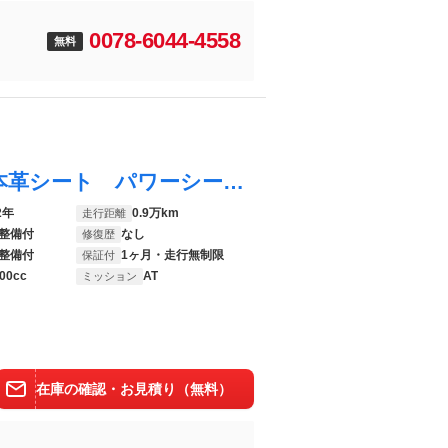
0078-6044-4558
無料
ＬＣ ＬＣ５００ ワンオーナー 禁煙車 本革シート パワーシート シートヒーター シートエアコン ステアリングヒーター 純正アルミホイール２０インチ バックカメラ ３眼フルＬＥＤヘッドライト ブラインドスポットモニター
2年
0.9万km
走行距離
整備付
なし
修復歴
整備付
1ヶ月・走行無制限
保証付
00cc
AT
ミッション
在庫の確認・お見積り（無料）