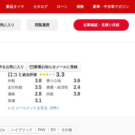
新品タイヤ
カタログ
ローン
保険
新車・中古車マガジン
気に入り
閲覧履歴
在庫確認・見積り依頼
件をお気に入り
新着お知らせメールに登録
3.3
口コミ
総合評価
3.8
3.6
外観
乗り心地
3.5
2.4
走行性能
燃費・経済性
2.8
3.8
価格
内装
3.1
装備
レビューコメントを見る
（
8件
）
ゼル
ハイブリッド
PHV
EV
その他