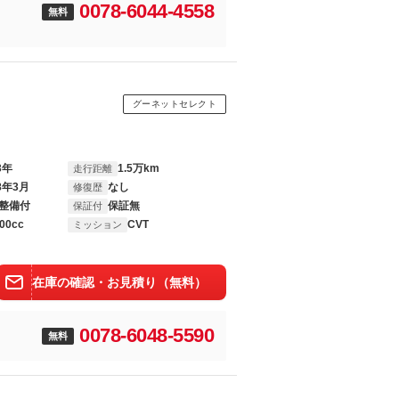
0078-6044-4558
無料
グーネットセレクト
3年
1.5万km
走行距離
8年3月
なし
修復歴
整備付
保証無
保証付
00cc
CVT
ミッション
在庫の確認・お見積り（無料）
0078-6048-5590
無料