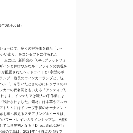
年08月06日）
ショーにて、多くの好評価を得た「LF-
のいい走り」をコンセプトに作られた
ームには、新開発の「GA-Lプラットフォ
ザインと伸びやかなルーフラインの実現を
Dが配置されたヘッドライトとL字型のポ
ランプ、縦長のウィンカーランプと、統一
ハンドルを引いたときのみにレクサスのロ
ツカーの代名詞ともいえる「アクティブリ
くれます。インテリアは職人の手作業によ
て設計されました。素材には本革やアルカ
アトリムにはドレープ形状のオーナメント
思を車へ伝えるステアリングホイールは、
のパワートレインのラインナップは、V型8
界初となる「Direct Shift-10AT」
載の文章は、2021年7月時点の情報で