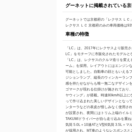
グーネットに掲載されている京
グーネットでは京都府の「レクサス ＬＣ
レクサス ＬＣ 京都府のみの車両価格は93
車種の特徴
「LC」は、2017年にレクサスより販売
LC」をモチーフに市販化されたモデルと
「LC」は、レクサスのクルマ造りを変え
ーム」を採用。レイアウトにはエンジン
可能としました。自動車の顔ともいえるフ
ジションランプ、縦長のウィンカーラン
感を持たせながらも唯一無二なデザイン
ゴマークが現れる仕掛けが施されており
ヤウィング」が搭載。時速80km/h以
って作り込まれた美しいデザインとなっ
ンターラなどの表皮が惜しみなく使用さ
が設置され、夜間にはトリム上端のイル
TAKUMIドライバーが自ら走り込みを
気筒 5.0L＋10速ATとV型6気筒 3.5
が採用され、MT車のようなレスポンスと