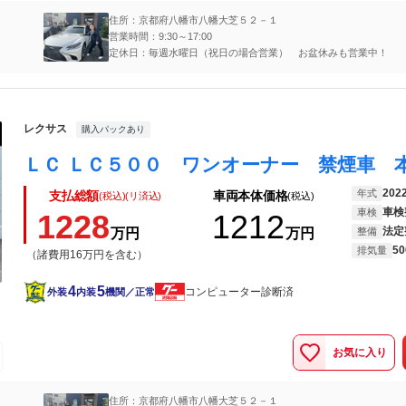
住所：京都府八幡市八幡大芝５２－１
営業時間：9:30～17:00
定休日：毎週水曜日（祝日の場合営業） お盆休みも営業中！
レクサス
購入パックあり
202
年式
支払総額
車両本体価格
(税込)(リ済込)
(税込)
車検
車検
1228
1212
法定
万円
万円
整備
50
排気量
（諸費用16万円を含む）
4
5
コンピューター診断済
外装
内装
機関／正常
お気に入り
住所：京都府八幡市八幡大芝５２－１