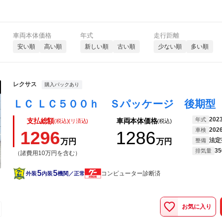
車両本体価格
年式
走行距離
安い順
高い順
新しい順
古い順
少ない順
多い順
レクサス
購入パックあり
202
年式
支払総額
車両本体価格
(税込)(リ済込)
(税込)
202
車検
1296
1286
法定
万円
万円
整備
35
排気量
（諸費用10万円を含む）
5
5
コンピューター診断済
外装
内装
機関／正常
お気に入り