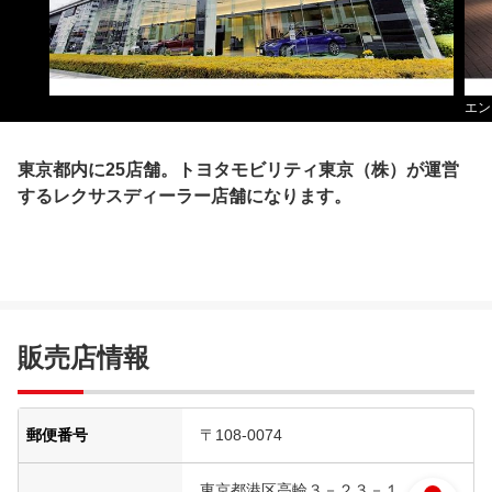
エン
東京都内に25店舗。トヨタモビリティ東京（株）が運営
するレクサスディーラー店舗になります。
販売店情報
郵便番号
〒108-0074
東京都港区高輪３－２３－１