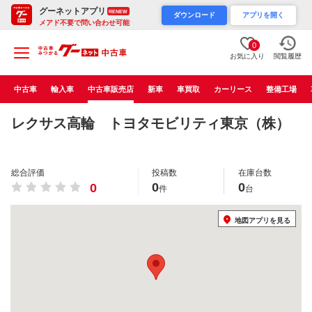
グーネットアプリ
RENEW
ダウンロード
アプリを開く
メアド不要で問い合わせ可能
0
お気に入り
閲覧履歴
中古車
輸入車
中古車販売店
新車
車買取
カーリース
整備工場
レクサス高輪 トヨタモビリティ東京（株）
総合評価
投稿数
在庫台数
0
0
0
件
台
地図アプリを見る