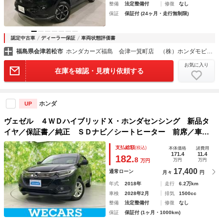
整備
法定整備付
修復
なし
保証
保証付 (24ヶ月・走行無制限)
認定中古車
ディーラー保証
車両状態評価書
福島県会津若松市
ホンダカーズ福島 会津一箕町店 （株）ホンダモビリティ東北
お気に入り
在庫を確認・見積り依頼する
ホンダ
UP
ヴェゼル ４ＷＤハイブリッドＸ・ホンダセンシング 新品タ
イヤ／保証書／純正 ＳＤナビ／シートヒーター 前席／車線
逸脱防止支援システム／ヘッドランプ ＬＥＤ／Ｂｌｕｅｔｏ
支払総額
(税込)
本体価格
諸費用
ｏｔｈ接続／ＥＴＣ／ＥＢＤ付ＡＢＳ／横滑り防止装置／アイ
171.4
11.4
182.
8
万円
万円
万円
ドリングストップ
17,400
通常ローン
月々
円
年式
2018年
走行
6.2万km
車検
2028年2月
排気
1500cc
整備
法定整備付
修復
なし
保証
保証付 (1ヶ月・1000km)