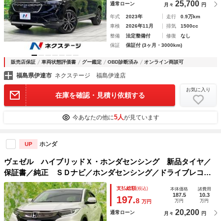
25,700
通常ローン
月々
円
年式
2023年
走行
0.9万km
車検
2026年11月
排気
1500cc
整備
法定整備付
修復
なし
保証
保証付 (3ヶ月・3000km)
販売店保証
車両状態評価書
グー鑑定
OBD診断済み
オンライン商談可
福島県伊達市
ネクステージ 福島伊達店
お気に入り
在庫を確認・見積り依頼する
5人
今あなたの他に
が見ています
ホンダ
UP
ヴェゼル ハイブリッドＸ・ホンダセンシング 新品タイヤ／
保証書／純正 ＳＤナビ／ホンダセンシング／ドライブレコー
ダー 前後／ヘッドランプ ＬＥＤ／ＥＴＣ／ＥＢＤ付ＡＢＳ
支払総額
(税込)
本体価格
諸費用
／横滑り防止装置／アイドリングストップ／クルーズコントロ
187.5
10.3
197.
8
万円
万円
万円
ール
20,200
通常ローン
月々
円