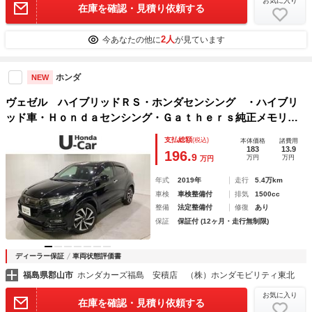
お気に入り
在庫を確認・見積り依頼する
2人
今あなたの他に
が見ています
ホンダ
NEW
ヴェゼル ハイブリッドＲＳ・ホンダセンシング ・ハイブリ
ッド車・Ｈｏｎｄａセンシング・Ｇａｔｈｅｒｓ純正メモリー
ナビ・ＬＥＤヘッドライト・バックモニター・Ｂｌｕｅｔｏｏ
支払総額
(税込)
本体価格
諸費用
ｔｈ接続・ＵＳＢ端子・ドライブレコーダー（前）・ＥＴＣ・
183
13.9
196.
9
万円
万円
万円
シートヒーター ＶＳＡ
年式
2019年
走行
5.4万km
車検
車検整備付
排気
1500cc
整備
法定整備付
修復
あり
保証
保証付 (12ヶ月・走行無制限)
ディーラー保証
車両状態評価書
福島県郡山市
ホンダカーズ福島 安積店 （株）ホンダモビリティ東北
お気に入り
在庫を確認・見積り依頼する