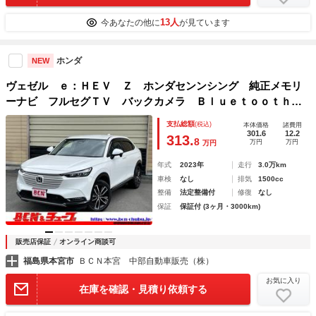
13人
今あなたの他に
が見ています
ホンダ
NEW
ヴェゼル ｅ：ＨＥＶ Ｚ ホンダセンンシング 純正メモリ
ーナビ フルセグＴＶ バックカメラ Ｂｌｕｅｔｏｏｔｈ
ＥＴＣ シートヒーター クルーズコントロール ＬＥＤライ
支払総額
(税込)
本体価格
諸費用
ト 純正アルミホイール ステアリングヒーター
301.6
12.2
313.
8
万円
万円
万円
年式
2023年
走行
3.0万km
車検
なし
排気
1500cc
整備
法定整備付
修復
なし
保証
保証付 (3ヶ月・3000km)
販売店保証
オンライン商談可
福島県本宮市
ＢＣＮ本宮 中部自動車販売（株）
お気に入り
在庫を確認・見積り依頼する