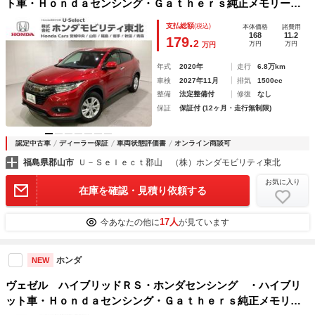
ト車・Ｈｏｎｄａセンシング・Ｇａｔｈｅｒｓ純正メモリーナ
ビ・バックモニター・Ｂｌｕｅｔｏｏｔｈ接続・ＬＥＤヘッド
支払総額
(税込)
本体価格
諸費用
ライト・ＵＳＢ端子・ＥＴＣ・パドルシフト・シートヒータ
168
11.2
179.
2
万円
万円
万円
ー・スマートキー
年式
2020年
走行
6.8万km
車検
2027年11月
排気
1500cc
整備
法定整備付
修復
なし
保証
保証付 (12ヶ月・走行無制限)
認定中古車
ディーラー保証
車両状態評価書
オンライン商談可
福島県郡山市
Ｕ－Ｓｅｌｅｃｔ郡山 （株）ホンダモビリティ東北
お気に入り
在庫を確認・見積り依頼する
17人
今あなたの他に
が見ています
ホンダ
NEW
ヴェゼル ハイブリッドＲＳ・ホンダセンシング ・ハイブリ
ット車・Ｈｏｎｄａセンシング・Ｇａｔｈｅｒｓ純正メモリー