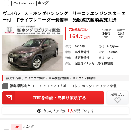
ホンダ
グーネットセレクト
ヴェゼル Ｘ・ホンダセンシング リモコンエンジンスタータ
ー付 ドライブレコーダー装備車 光触媒抗菌消臭施工済 オ
ートクルーズ ＵＳＢ入力 スマートキープッシュスタート
支払総額
(税込)
本体価格
諸費用
地デジＴＶ ＬＥＤライト サイドエアバック Ｗエアバッ
149.3
15.4
164.
7
万円
万円
万円
グ Ｄレコ
年式
2018年
走行
8.6万km
車検
車検整備付
排気
1500cc
整備
法定整備付
修復
なし
保証
保証付 (12ヶ月・走行無制限)
認定中古車
ディーラー保証
車両状態評価書
オンライン商談可
福島県郡山市
Ｕ－Ｓｅｌｅｃｔ郡山 （株）ホンダモビリティ東北
お気に入り
在庫を確認・見積り依頼する
1人
今あなたの他に
が見ています
ホンダ
UP