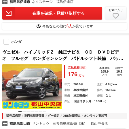
福島県伊達市
ネクステージ 福島伊達店
お気に入り
在庫を確認・見積り依頼する
6人
今あなたの他に
が見ています
ホンダ
ヴェゼル ハイブリッドＺ 純正ナビ＆ ＣＤ ＤＶＤビデ
オ フルセグ ホンダセンシング パドルシフト装備 バック
カメラ＆フロントカメラ ＬＥＤオートライト ハーフレザー
支払総額
(税込)
本体価格
諸費用
シート フロントシートヒーター クルーズコントロール Ｅ
165.9
10.1
176
万円
万円
万円
ＴＣ
年式
2016年
走行
4.8万km
車検
車検整備付
排気
1500cc
整備
法定整備付
修復
なし
保証
保証付 (1ヶ月・1000km)
販売店保証
車両状態評価書
グー鑑定
OBD診断済み
オンライン商談可
福島県郡山市
サンキョウ 三共自動車販売（株） 郡山中央店