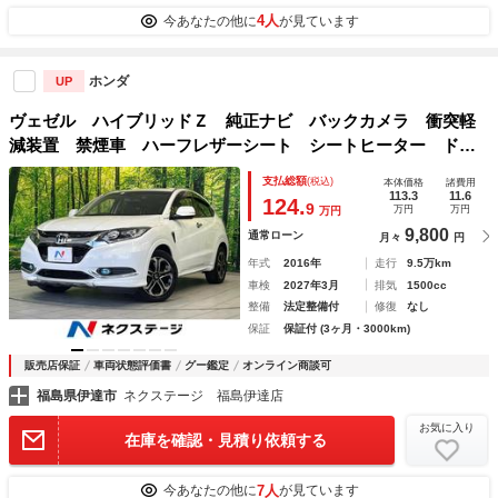
4人
今あなたの他に
が見ています
ホンダ
UP
ヴェゼル ハイブリッドＺ 純正ナビ バックカメラ 衝突軽
減装置 禁煙車 ハーフレザーシート シートヒーター ドラ
レコ 障害物センサー スマートキー ＬＥＤヘッド＆フォ
支払総額
(税込)
本体価格
諸費用
グ ＥＴＣ クルコン オートライト オートエアコン
113.3
11.6
124.
9
万円
万円
万円
9,800
通常ローン
月々
円
年式
2016年
走行
9.5万km
車検
2027年3月
排気
1500cc
整備
法定整備付
修復
なし
保証
保証付 (3ヶ月・3000km)
販売店保証
車両状態評価書
グー鑑定
オンライン商談可
福島県伊達市
ネクステージ 福島伊達店
お気に入り
在庫を確認・見積り依頼する
7人
今あなたの他に
が見ています