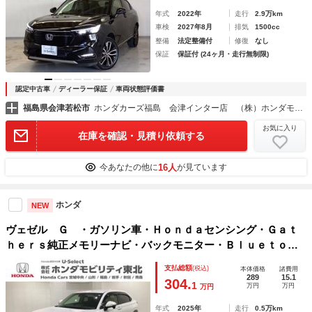
年式
2022年
走行
2.9万km
車検
2027年8月
排気
1500cc
整備
法定整備付
修復
なし
保証
保証付 (24ヶ月・走行無制限)
認定中古車
ディーラー保証
車両状態評価書
福島県会津若松市
ホンダカーズ福島 会津インター店 （株）ホンダモビリティ東北
お気に入り
在庫を確認・見積り依頼する
16人
今あなたの他に
が見ています
ホンダ
NEW
ヴェゼル Ｇ ・ガソリン車・Ｈｏｎｄａセンシング・Ｇａｔ
ｈｅｒｓ純正メモリーナビ・バックモニター・Ｂｌｕｅｔｏｏ
ｔｈ接続・ＬＥＤヘッドライト・ＵＳＢ端子・ＥＴＣ２．０・
支払総額
(税込)
本体価格
諸費用
アルミホイール・パドルシフト・シートヒーター
289
15.1
304.
1
万円
万円
万円
年式
2025年
走行
0.5万km