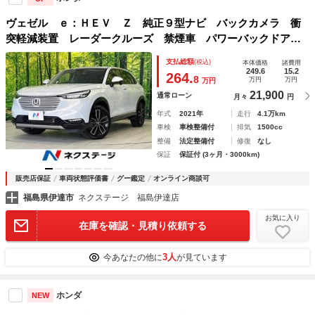
ヴェゼル ｅ：ＨＥＶ Ｚ 純正９型ナビ バックカメラ 衝
突軽減装置 レーダークルーズ 禁煙車 パワーバックドア
シートヒーター ハーフレザーシート ドラレコ ＥＴＣ２．
支払総額
(税込)
本体価格
諸費用
０ 障害物センサー ＢＳＭ ＬＥＤヘッド 純正ＡＷ
249.6
15.2
264.
8
万円
万円
万円
21,900
通常ローン
月々
円
年式
2021年
走行
4.1万km
車検
車検整備付
排気
1500cc
整備
法定整備付
修復
なし
保証
保証付 (3ヶ月・3000km)
販売店保証
車両状態評価書
グー鑑定
オンライン商談可
福島県伊達市
ネクステージ 福島伊達店
お気に入り
在庫を確認・見積り依頼する
3人
今あなたの他に
が見ています
ホンダ
NEW