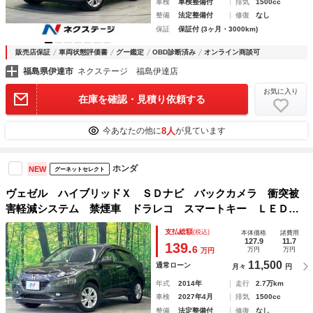
車検
車検整備付
排気
1500cc
整備
法定整備付
修復
なし
保証
保証付 (3ヶ月・3000km)
販売店保証
車両状態評価書
グー鑑定
OBD診断済み
オンライン商談可
福島県伊達市
ネクステージ 福島伊達店
お気に入り
在庫を確認・見積り依頼する
8人
今あなたの他に
が見ています
ホンダ
NEW
グーネットセレクト
ヴェゼル ハイブリッドＸ ＳＤナビ バックカメラ 衝突被
害軽減システム 禁煙車 ドラレコ スマートキー ＬＥＤヘ
ッド ＥＴＣ クルコン 純正１６インチアルミ オートライ
支払総額
(税込)
本体価格
諸費用
ト オートエアコン Ｂｌｕｅｔｏｏｔｈ ＣＤ ＤＶＤ再生
127.9
11.7
139.
6
万円
万円
万円
11,500
通常ローン
月々
円
年式
2014年
走行
2.7万km
車検
2027年4月
排気
1500cc
整備
法定整備付
修復
なし