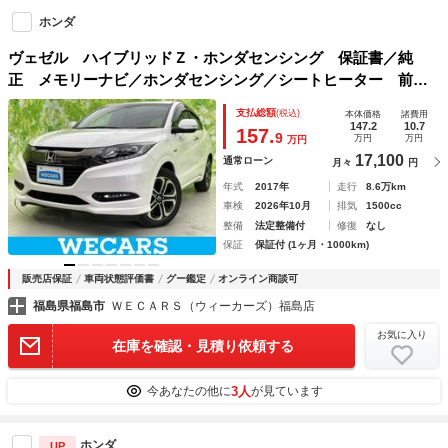
ホンダ
ヴェゼル ハイブリッドＺ・ホンダセンシング 保証書／純
正 メモリーナビ／ホンダセンシング／シートヒーター 前席
／ドライブレコーダー 社外／ヘッドランプ ＬＥＤ／ＵＳＢ
支払総額
(税込)
本体価格
諸費用
ジャック／Ｂｌｕｅｔｏｏｔｈ接続／ＥＴＣ／ＥＢＤ付ＡＢＳ
147.2
10.7
157.
9
万円
万円
万円
／横滑り防止装置
17,100
通常ローン
月々
円
年式
2017年
走行
8.6万km
車検
2026年10月
排気
1500cc
整備
法定整備付
修復
なし
保証
保証付 (1ヶ月・1000km)
販売店保証
車両状態評価書
グー鑑定
オンライン商談可
福島県福島市
ＷＥＣＡＲＳ（ウィーカーズ）福島店
お気に入り
在庫を確認・見積り依頼する
3人
今あなたの他に
が見ています
ホンダ
UP