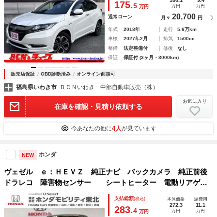
175.
5
万円
万円
万円
ライト☆
20,700
通常ローン
月々
円
年式
2018年
走行
5.6万km
車検
2027年2月
排気
1500cc
整備
法定整備付
修復
なし
保証
保証付 (3ヶ月・3000km)
販売店保証
OBD診断済み
オンライン商談可
福島県いわき市
ＢＣＮいわき 中部自動車販売（株）
お気に入り
在庫を確認・見積り依頼する
4人
今あなたの他に
が見ています
ホンダ
NEW
ヴェゼル ｅ：ＨＥＶＺ 純正ナビ バックカメラ 純正前後
ドラレコ 障害物センサー シートヒーター 電動リアゲー
ト クリアランスソナ－ パワートランク 地上デジタル オ
支払総額
(税込)
本体価格
諸費用
ートクルーズコントロール サイドカーテンエアバック
272.3
11.1
283.
4
万円
万円
万円