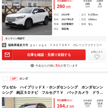
支払総額
(税込)
本体価格
諸費用
249
11
260
万円
万円
万円
年式
2022年
走行
5.4万km
車検
2027年6月
排気
1500cc
整備
法定整備付
修復
なし
保証
保証無
オンライン商談可
福島県喜多方市
ｇａｒａｇｅ ＦＡＣＴＯＲＹ ガレージファクトリー
お気に入り
在庫を確認・見積り依頼する
9人
今あなたの他に
が見ています
ホンダ
UP
ヴェゼル ハイブリッドＸ・ホンダセンシング ホンダセンン
シング 純正ＳＤナビ フルセグＴＶ バックカメラ ドライ
ブレコーダー アイドリングストップ クルーズコントロー
支払総額
(税込)
本体価格
諸費用
ル 純正アルミホイール ＬＥＤライト
151.6
12.6
164.
2
万円
万円
万円