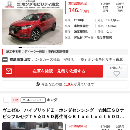
ナビ・バックモニター・Ｂｌｕｅｔｏｏｔｈ接続・ＬＥＤヘッ
支払総額
(税込)
本体価格
諸費用
ドライト・ＵＳＢ端子・ＥＴＣ・リモコンエンジンスタータ
132
14.1
146.
1
万円
万円
万円
ー・アルミホイール
年式
2018年
走行
14.7万km
車検
車検整備付
排気
1500cc
整備
法定整備付
修復
なし
保証
保証付 (12ヶ月・走行無制限)
認定中古車
ディーラー保証
車両状態評価書
福島県郡山市
ホンダカーズ福島 安積店 （株）ホンダモビリティ東北
お気に入り
在庫を確認・見積り依頼する
10人
今あなたの他に
が見ています
ホンダ
UP
グーネットセレクト
ヴェゼル ハイブリッドＺ・ホンダセンシング ☆純正ＳＤナ
ビ☆フルセグＴＶ☆ＤＶＤ再生可☆ＢｌｕｅｔｏｏｔｈＯＤ☆
Ｂカメラ☆ステリモ☆Ｗシートヒーター☆ハーフレザー調シー
支払総額
(税込)
本体価格
諸費用
ト☆ドラレコ☆追従型クルコン☆パドルシフト☆ＬＥＤヘッド
166.1
9.4