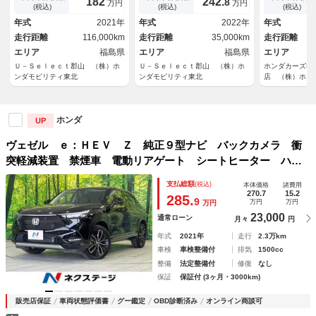
182
242.
8
万円
万円
ヘッドライト Ｒカメラ レー
ー 盗難防止装置 Ｒカメラ
メラ ドラレ
(税込)
(税込)
(税込)
ンキープアシスト ＥＴＣ車載
ＬＥＤライト シ－トヒ－タ
ＡＣ ＬＥＤ
年式
2021年
年式
2022年
年式
器 サイドエアバッグ
－ クルコン スマキー ＶＳ
ートＨ ＵＳ
走行距離
116,000km
走行距離
35,000km
走行距離
Ａ ＡＢＳ
デジ ＤＶＤ
エリア
福島県
エリア
福島県
エリア
Ｕ－Ｓｅｌｅｃｔ郡山 （株）ホ
Ｕ－Ｓｅｌｅｃｔ郡山 （株）ホ
ホンダカーズ福
ンダモビリティ東北
ンダモビリティ東北
店 （株）ホン
ホンダ
UP
ヴェゼル ｅ：ＨＥＶ Ｚ 純正９型ナビ バックカメラ 衝
突軽減装置 禁煙車 電動リアゲート シートヒーター ハー
フレザーシート 前後ドラレコ 障害物センサー レーンキー
支払総額
(税込)
本体価格
諸費用
プ ＬＥＤヘッド ＥＴＣ 純正１８インチＡＷ
270.7
15.2
285.
9
万円
万円
万円
23,000
通常ローン
月々
円
年式
2021年
走行
2.3万km
車検
車検整備付
排気
1500cc
整備
法定整備付
修復
なし
保証
保証付 (3ヶ月・3000km)
販売店保証
車両状態評価書
グー鑑定
OBD診断済み
オンライン商談可