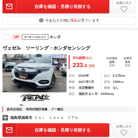
お気に入り
在庫を確認・見積り依頼する
6人
今あなたの他に
が見ています
ホンダ
UP
グーネットセレクト
ヴェゼル ツーリング・ホンダセンシング
支払総額
(税込)
本体価格
諸費用
225
8.5
233.
5
万円
万円
万円
年式
2020年
走行
5.2万km
車検
2027年7月
排気
1500cc
整備
法定整備付
修復
なし
保証
保証付 (2ヶ月・2000km)
販売店保証
車両状態評価書
グー鑑定
福島県福島市
Ｃａｒ Ｌａｎｄ リアル
お気に入り
在庫を確認・見積り依頼する