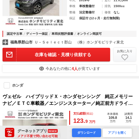
年式
2016年
走行
11.0万km
車検
車検整備付
排気
1500cc
整備
法定整備付
修復
なし
保証
保証付 (12ヶ月・走行無制限)
認定中古車
ディーラー保証
車両状態評価書
オンライン商談可
福島県郡山市
Ｕ－Ｓｅｌｅｃｔ郡山 （株）ホンダモビリティ東北
お気に入り
在庫を確認・見積り依頼する
4人
今あなたの他に
が見ています
ホンダ
ヴェゼル ハイブリッドＸ・ホンダセンシング 純正メモリー
ナビ／ＥＴＣ車載器／エンジンスターター／純正前方ドライブ
レコーダー／光触媒抗菌消臭施工済 ＡＵＸ オートクルー
支払総額
(税込)
本体価格
諸費用
ズ スマキー Ｂモニ サイドエアバッグ ＬＥＤヘッドライ
109.8
14.1
123.
9
万円
万円
万円
ト ＶＳＡ ＵＳＢ接続
グーネットアプリ
年式
2018年
走行
10.3万km
RENEW
ダウンロード
アプリを開く
メアド不要で問い合わせ可能
車検
車検整備付
排気
1500cc