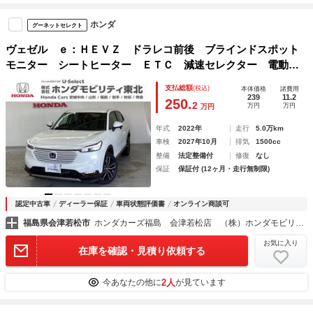
ホンダ
グーネットセレクト
ヴェゼル ｅ：ＨＥＶＺ ドラレコ前後 ブラインドスポット
モニター シートヒーター ＥＴＣ 減速セレクター 電動リ
アゲート クリアランスソナ－ パワートランク ＬＫＡＳ
支払総額
(税込)
本体価格
諸費用
追従 地上デジタル ＢＴオーディオ ＵＳＢ ＬＥＤランプ
239
11.2
250.
2
万円
万円
万円
年式
2022年
走行
5.0万km
車検
2027年10月
排気
1500cc
整備
法定整備付
修復
なし
保証
保証付 (12ヶ月・走行無制限)
認定中古車
ディーラー保証
車両状態評価書
オンライン商談可
福島県会津若松市
ホンダカーズ福島 会津若松店 （株）ホンダモビリティ東北
お気に入り
在庫を確認・見積り依頼する
2人
今あなたの他に
が見ています