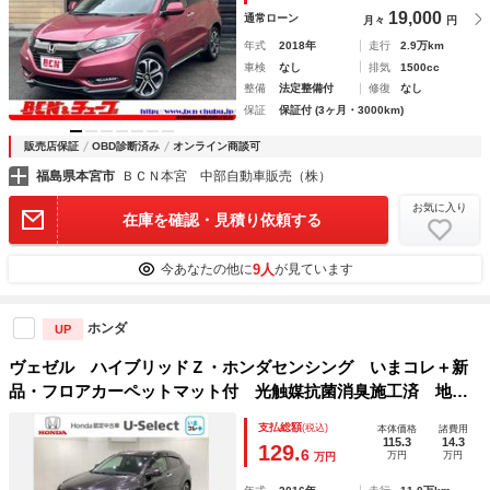
19,000
通常ローン
月々
円
年式
2018年
走行
2.9万km
車検
なし
排気
1500cc
整備
法定整備付
修復
なし
保証
保証付 (3ヶ月・3000km)
販売店保証
OBD診断済み
オンライン商談可
福島県本宮市
ＢＣＮ本宮 中部自動車販売（株）
お気に入り
在庫を確認・見積り依頼する
9人
今あなたの他に
が見ています
ホンダ
UP
ヴェゼル ハイブリッドＺ・ホンダセンシング いまコレ＋新
品・フロアカーペットマット付 光触媒抗菌消臭施工済 地デ
ジチューナー スマートキ－ 運転席助手席エアバッグ ＥＳ
支払総額
(税込)
本体価格
諸費用
Ｃ ＡＢＳ イモビ ＤＶＤ再生機能 ＵＳＢ接続 サイドカ
115.3
14.3
129.
6
万円
万円
万円
ーテンエアバック