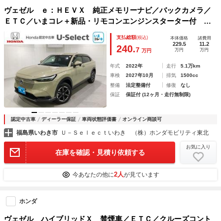
ヴェゼル ｅ：ＨＥＶＸ 純正メモリーナビ／バックカメラ／
ＥＴＣ／いまコレ＋新品・リモコンエンジンスターター付 光
触媒抗菌消臭施工済 Ｗエアバッグ オートＬＥＤ 盗難防
支払総額
(税込)
本体価格
諸費用
止 サイドエアバッグ Ｃソナー 地デジ エアコン ＡＵＸ
229.5
11.2
240.
7
万円
万円
万円
年式
2022年
走行
5.1万km
車検
2027年10月
排気
1500cc
整備
法定整備付
修復
なし
保証
保証付 (12ヶ月・走行無制限)
認定中古車
ディーラー保証
車両状態評価書
オンライン商談可
福島県いわき市
Ｕ－Ｓｅｌｅｃｔいわき （株）ホンダモビリティ東北
お気に入り
在庫を確認・見積り依頼する
2人
今あなたの他に
が見ています
ホンダ
ヴェゼル ハイブリッドＸ 禁煙車／ＥＴＣ／クルーズコント