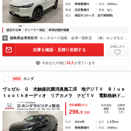
車検
車検整備付
排気
1500cc
整備
法定整備付
修復
なし
保証
保証付 (24ヶ月・走行無制限)
認定中古車
ディーラー保証
車両状態評価書
福島県会津若松市
ホンダカーズ福島 会津一箕町店 （株）ホンダモビリティ東北
お気に入り
在庫を確認・見積り依頼する
12人
今あなたの他に
が見ています
ホンダ
NEW
ヴェゼル Ｇ 光触媒抗菌消臭施工済 地デジＴＶ Ｂｌｕｅ
ｔｏｏｔｈオーディオ リアカメラ ナビＴＶ 電動格納ドア
ミラー 横滑り防止 ＵＳＢ 盗難防止システム パーキング
支払総額
(税込)
本体価格
諸費用
センサー ＡＢＳ フルオートエアコン ＥＴＣ
282
14.9
296.
9
万円
万円
万円
年式
2024年
走行
1.9万km
車検
車検整備付
排気
1500cc