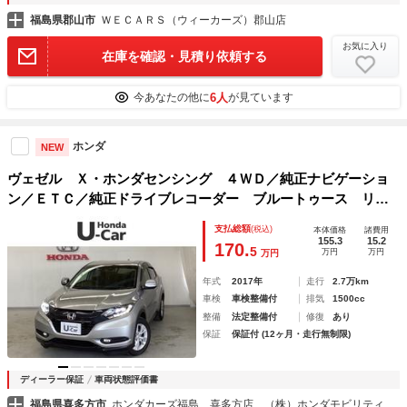
福島県郡山市
ＷＥＣＡＲＳ（ウィーカーズ）郡山店
お気に入り
在庫を確認・見積り依頼する
6人
今あなたの他に
が見ています
ホンダ
NEW
ヴェゼル Ｘ・ホンダセンシング ４ＷＤ／純正ナビゲーショ
ン／ＥＴＣ／純正ドライブレコーダー ブルートゥース リヤ
カメラ ＡＷＤ イモビライザー ＡＢＳ ミュージックプレ
支払総額
(税込)
本体価格
諸費用
イヤー接続可 運転席エアバッグ キーレスエントリー 横滑
155.3
15.2
170.
5
万円
万円
万円
り防止
年式
2017年
走行
2.7万km
車検
車検整備付
排気
1500cc
整備
法定整備付
修復
あり
保証
保証付 (12ヶ月・走行無制限)
ディーラー保証
車両状態評価書
福島県喜多方市
ホンダカーズ福島 喜多方店 （株）ホンダモビリティ東北