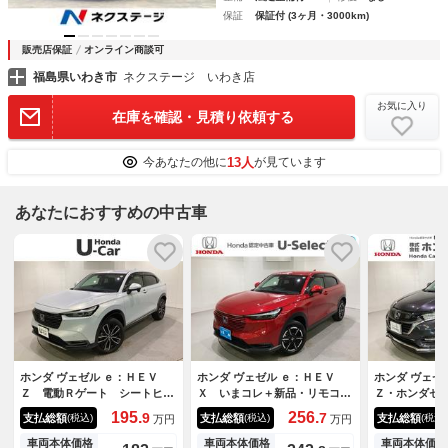
保証
保証付 (3ヶ月・3000km)
販売店保証
オンライン商談可
福島県いわき市
ネクステージ いわき店
お気に入り
在庫を確認・見積り依頼する
13人
今あなたの他に
が見ています
あなたにおすすめの中古車
ホンダ ヴェゼル ｅ：ＨＥＶ
ホンダ ヴェゼル ｅ：ＨＥＶ
ホンダ ヴェゼ
Ｚ 電動Ｒゲート シートヒー
Ｘ いまコレ＋新品・リモコン
Ｚ・ホンダセ
タ オートマチックハイビー
エンジンスターター付 光触媒
抗菌消臭施工
195.
256.
9
7
支払総額
支払総額
支払総額
(税込)
(税込)
(税込)
万円
万円
ム Ｂｌｕｅｔｏｏｔｈ接続
抗菌消臭施工済 サイドエアバ
ＯＴＨ 衝突
エアバッグ 盗難防止 ＬＥＤ
ック 衝突被害軽減 Ｐセンサ
ドカーテンエ
車両本体価格
車両本体価格
車両本体価格