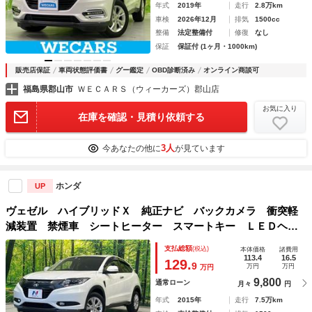
年式
2019年
走行
2.8万km
車検
2026年12月
排気
1500cc
整備
法定整備付
修復
なし
保証
保証付 (1ヶ月・1000km)
販売店保証
車両状態評価書
グー鑑定
OBD診断済み
オンライン商談可
福島県郡山市
ＷＥＣＡＲＳ（ウィーカーズ）郡山店
お気に入り
在庫を確認・見積り依頼する
3人
今あなたの他に
が見ています
ホンダ
UP
ヴェゼル ハイブリッドＸ 純正ナビ バックカメラ 衝突軽
減装置 禁煙車 シートヒーター スマートキー ＬＥＤヘッ
ド ＥＴＣ クルコン オートライト オートエアコン Ｂｌ
支払総額
(税込)
本体価格
諸費用
ｕｅｔｏｏｔｈ再生 ＣＤ ＤＶＤ再生 フォグライト
113.4
16.5
129.
9
万円
万円
万円
9,800
通常ローン
月々
円
年式
2015年
走行
7.5万km