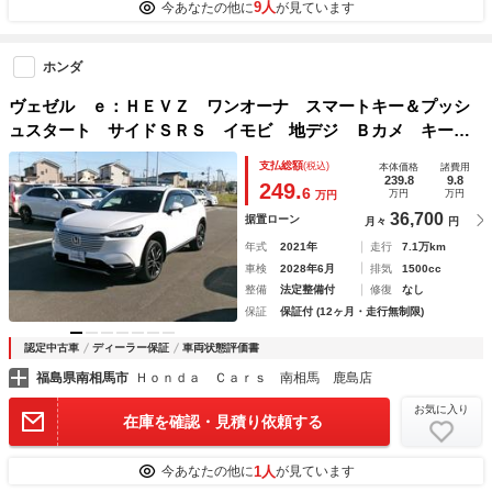
9人
今あなたの他に
が見ています
ホンダ
ヴェゼル ｅ：ＨＥＶＺ ワンオーナ スマートキー＆プッシ
ュスタート サイドＳＲＳ イモビ 地デジ Ｂカメ キーレ
スエントリー Ｃソナー ＵＳＢポート ＰＳ ＬＥＤライ
支払総額
(税込)
本体価格
諸費用
ト アクティブクルーズコントロール ＡＡＣ Ｗエアバッグ
239.8
9.8
249.
6
万円
万円
万円
36,700
据置ローン
月々
円
年式
2021年
走行
7.1万km
車検
2028年6月
排気
1500cc
整備
法定整備付
修復
なし
保証
保証付 (12ヶ月・走行無制限)
認定中古車
ディーラー保証
車両状態評価書
福島県南相馬市
Ｈｏｎｄａ Ｃａｒｓ 南相馬 鹿島店
お気に入り
在庫を確認・見積り依頼する
1人
今あなたの他に
が見ています