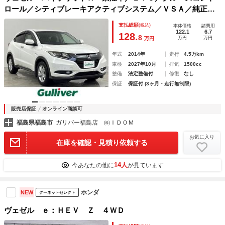
ロール／シティブレーキアクティブシステム／ＶＳＡ／純正ナ
ビ／バックカメラ／プッシュスタート／スマートキー／スペア
支払総額
(税込)
本体価格
諸費用
キー／パドルシフト／オートエアコン／オートライト
122.1
6.7
128.
8
万円
万円
万円
年式
2014年
走行
4.5万km
車検
2027年10月
排気
1500cc
整備
法定整備付
修復
なし
保証
保証付 (3ヶ月・走行無制限)
販売店保証
オンライン商談可
福島県福島市
ガリバー福島店 ㈱ＩＤＯＭ
お気に入り
在庫を確認・見積り依頼する
14人
今あなたの他に
が見ています
ホンダ
NEW
グーネットセレクト
ヴェゼル ｅ：ＨＥＶ Ｚ ４ＷＤ