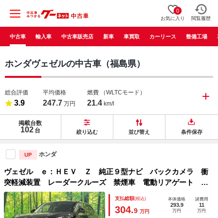
0
お気に入り
閲覧履歴
中古車
輸入車
中古車販売店
新車
車買取
カーリース
整備工場
ホンダヴェゼルの中古車（福島県）
総合評価
平均価格
燃費
（WLTCモード）
3.9
247.7
21.4
万円
km/l
掲載台数
102
台
絞り込む
並び替え
条件保存
ホンダ
UP
ヴェゼル ｅ：ＨＥＶ Ｚ 純正９型ナビ バックカメラ 衝
突軽減装置 レーダークルーズ 禁煙車 電動リアゲート シ
ートヒーター ハーフレザーシート ドラレコ 障害物センサ
支払総額
(税込)
本体価格
諸費用
ー レーンキープ スマートキー ＬＥＤヘッド ＥＴＣ２．
293.9
11
304.
9
万円
万円
万円
０