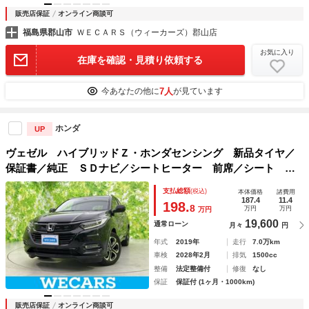
販売店保証
オンライン商談可
福島県郡山市
ＷＥＣＡＲＳ（ウィーカーズ）郡山店
お気に入り
在庫を確認・見積り依頼する
7人
今あなたの他に
が見ています
ホンダ
UP
ヴェゼル ハイブリッドＺ・ホンダセンシング 新品タイヤ／
保証書／純正 ＳＤナビ／シートヒーター 前席／シート ハ
ーフレザー／ドライブレコーダー 社外／ヘッドランプ ＬＥ
支払総額
(税込)
本体価格
諸費用
Ｄ／Ｂｌｕｅｔｏｏｔｈ接続／ＥＴＣ／ＥＢＤ付ＡＢＳ／横滑
187.4
11.4
198.
8
万円
万円
万円
り防止装置
19,600
通常ローン
月々
円
年式
2019年
走行
7.0万km
車検
2028年2月
排気
1500cc
整備
法定整備付
修復
なし
保証
保証付 (1ヶ月・1000km)
販売店保証
オンライン商談可