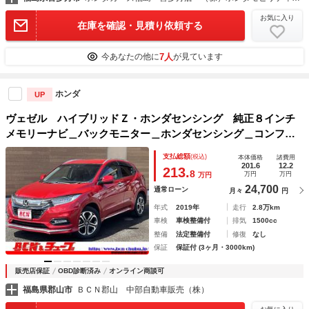
お気に入り
在庫を確認・見積り依頼する
7人
今あなたの他に
が見ています
ホンダ
UP
ヴェゼル ハイブリッドＺ・ホンダセンシング 純正８インチ
メモリーナビ＿バックモニター＿ホンダセンシング＿コンフォ
ートビューパッケージ＿ビルドインＥＴＣ＿前後ドライブレコ
支払総額
(税込)
本体価格
諸費用
ーダー＿＿パワーシート＿＿ハーフレザーシート＿＿前席シー
201.6
12.2
213.
8
万円
万円
万円
トヒーター
24,700
通常ローン
月々
円
年式
2019年
走行
2.8万km
車検
車検整備付
排気
1500cc
整備
法定整備付
修復
なし
保証
保証付 (3ヶ月・3000km)
販売店保証
OBD診断済み
オンライン商談可
福島県郡山市
ＢＣＮ郡山 中部自動車販売（株）