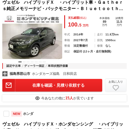
ヴェゼル ハイブリッドＸ ・ハイブリット車・Ｇａｔｈｅｒ
ｓ純正メモリーナビ・バックモニター・Ｂｌｕｅｔｏｏｔｈ接
続・ＬＥＤヘッドライト・アルミホイール・パドルシフト・ス
支払総額
(税込)
本体価格
諸費用
マートキー・衝突安全ボディ・パワーステアリング クルーズ
89
11.5
100.
5
万円
万円
万円
Ｃ
年式
2014年
走行
11.8万km
車検
2027年7月
排気
1500cc
整備
法定整備付
修復
なし
保証
保証付 (12ヶ月・走行無制限)
認定中古車
ディーラー保証
車両状態評価書
福島県郡山市
ホンダカーズ福島 日和田店
お気に入り
在庫を確認・見積り依頼する
15人
今あなたの他に
が見ています
ホンダ
NEW
ヴェゼル ハイブリッドＸ・ホンダセンシング ・ハイブリッ