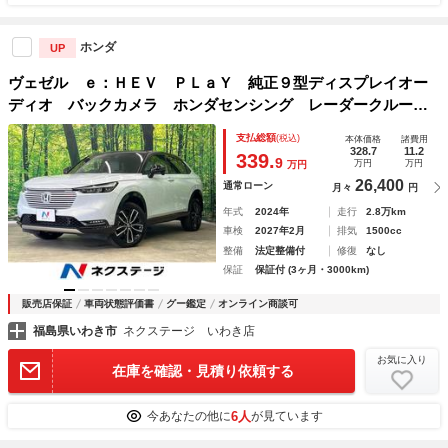
ホンダ
UP
ヴェゼル ｅ：ＨＥＶ ＰＬａＹ 純正９型ディスプレイオー
ディオ バックカメラ ホンダセンシング レーダークルー
ズ 禁煙車 ２トーンカラー パワーバックドア ハーフレザ
支払総額
(税込)
本体価格
諸費用
ーシート 前席シートヒーター 前後ドラレコ コーナーセン
328.7
11.2
339.
9
万円
万円
万円
サー
26,400
通常ローン
月々
円
年式
2024年
走行
2.8万km
車検
2027年2月
排気
1500cc
整備
法定整備付
修復
なし
保証
保証付 (3ヶ月・3000km)
販売店保証
車両状態評価書
グー鑑定
オンライン商談可
福島県いわき市
ネクステージ いわき店
お気に入り
在庫を確認・見積り依頼する
6人
今あなたの他に
が見ています