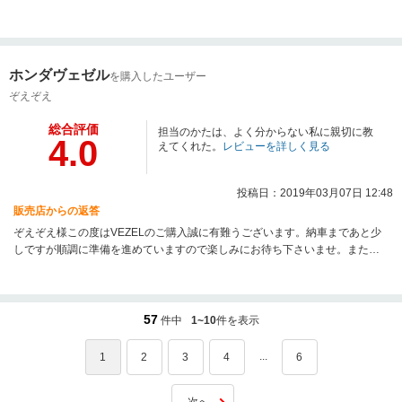
フ一同努力してまいりますのでご指導のほどよろしくお願いいたします。い
つもお忙しい中ご来店いただきありがとうございます。
ホンダヴェゼル
を購入したユーザー
ぞえぞえ
総合評価
担当のかたは、よく分からない私に親切に教
4.0
えてくれた。
レビューを詳しく見る
投稿日：2019年03月07日 12:48
販売店からの返答
ぞえぞえ様この度はVEZELのご購入誠に有難うございます。納車まであと少
しですが順調に準備を進めていますので楽しみにお待ち下さいませ。また、
納車が終わってからがぞえぞえ様のカーライフのスタートですので出来る限
りより良いお手伝いをさせて頂く所存です。これからも宜しくお願いいたし
ます。
57
件中
1~10
件を表示
...
1
2
3
4
6
次へ