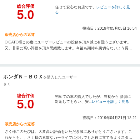
総合評価
任せて安心なお店です。
レビューを詳しく見
5.0
る
投稿日：2019年05月05日 16:54
販売店からの返答
OIGATO様この度はユーザーレビューの投稿を頂き誠に有難うございます。
又、非常に高い評価を頂き恐縮致します。今後も期待を裏切らないよう長く
お付き合いさせて頂きたいと思いますので宜しくお願いいたします。
ホンダＮ－ＢＯＸ
を購入したユーザー
さく
総合評価
初めての車の購入でしたが、当初から 親切に
5.0
対応してもらい、安...
レビューを詳しく見る
投稿日：2019年04月21日 18:21
販売店からの返答
さく様このたびは、大変高い評価をいただき誠にありがとうございます。こ
れからも、、さく様の素敵なカーライフに少しでもお役に立てるようスタッ