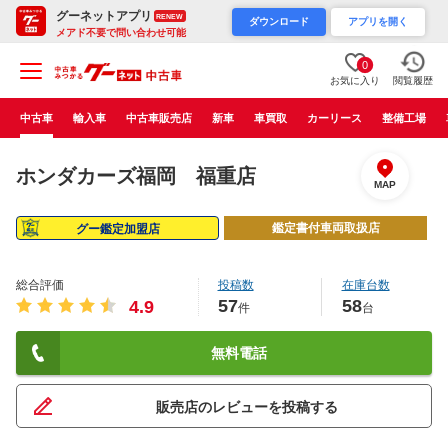
グーネットアプリ
RENEW
ダウンロード
アプリを開く
メアド不要で問い合わせ可能
0
お気に入り
閲覧履歴
中古車
輸入車
中古車販売店
新車
車買取
カーリース
整備工場
ホンダカーズ福岡 福重店
MAP
鑑定書付車両取扱店
グー鑑定加盟店
総合評価
投稿数
在庫台数
57
58
4.9
件
台
無料電話
販売店のレビューを投稿する